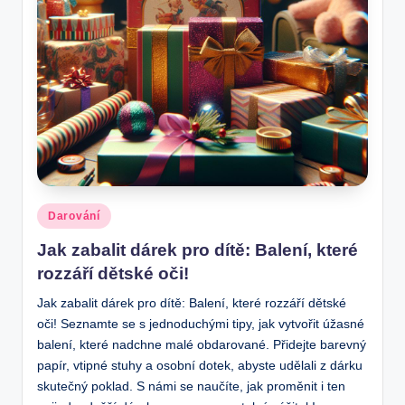
.
c
z
Posted
Darování
in
Jak zabalit dárek pro dítě: Balení, které
rozzáří dětské oči!
Jak zabalit dárek pro dítě: Balení, které rozzáří dětské
oči! Seznamte se s jednoduchými tipy, jak vytvořit úžasné
balení, které nadchne malé obdarované. Přidejte barevný
papír, vtipné stuhy a osobní dotek, abyste udělali z dárku
skutečný poklad. S námi se naučíte, jak proměnit i ten