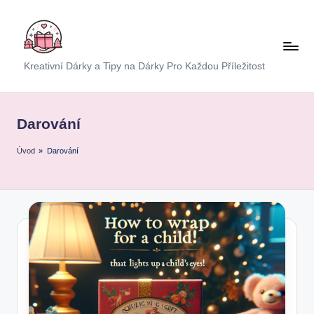
Skip
to
content
E
Kreativní Dárky a Tipy na Dárky Pro Každou Příležitost
x
p
Darování
r
Úvod
»
Darování
e
s
D
á
r
e
k