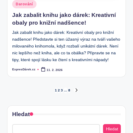
Posted
Darování
in
Jak zabalit knihu jako dárek: Kreativní
obaly pro knižní nadšence!
Jak zabalit knihu jako dárek: Kreativní obaly pro knižní
nadšence! Představte si ten úžasný výraz na tváři vašeho
milovaného knihomola, když rozbalí unikátní dárek. Není
nic lepšího než kniha, ale co ta obálka? Připravte se na
tipy, které spojí lásku ke čtení s kreativními nápady!
ExpresDárek.cz
11. 2. 2026
Posted
by
Stránkování
1
2
3
…
8
NEXT
PAGE
příspěvků
Hledat
Hledat