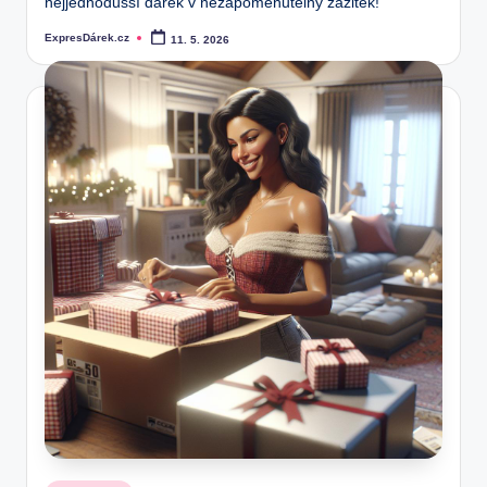
nejjednodušší dárek v nezapomenutelný zážitek!
ExpresDárek.cz
11. 5. 2026
Posted
by