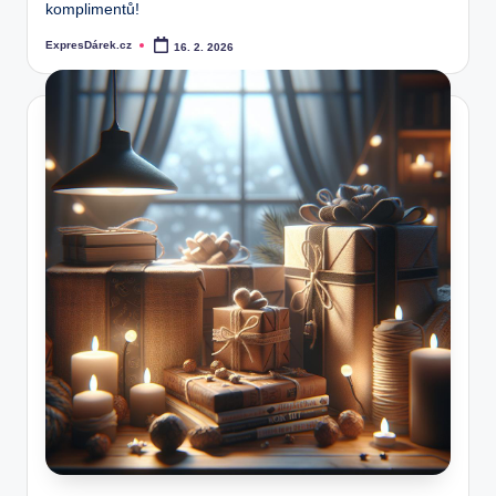
komplimentů!
ExpresDárek.cz
16. 2. 2026
Posted
by