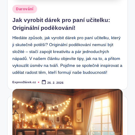
Posted
Darování
in
Jak vyrobit dárek pro paní učitelku:
Originální poděkování!
Hledáte způsob, jak vyrobit dárek pro paní učitelku, který
ji skutečně potěší? Originální poděkování nemusí být
složité – stačí zapojit kreativitu a pár jednoduchých
nápadů. V našem článku objevíte tipy, jak na to, a přitom
vykouzlit úsměv na tváři. Pojďme se společně inspirovat a
udělat radost těm, kteří formují naše budoucnosti!
ExpresDárek.cz
26. 2. 2026
Posted
by