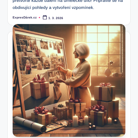
přetvořte každé balení na umělecké dílo! Připravte se na
obdivující pohledy a vytvoření vzpomínek.
ExpresDárek.cz
1. 3. 2026
Posted
by