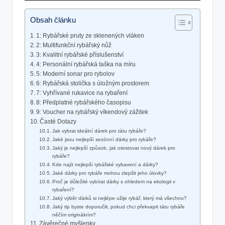
Obsah článku
1: Rybářské pruty ze sklenených vláken
2: Multifunkční rybářský nůž
3: Kvalitní rybářské příslušenství
4: Personální rybářská taška na míru
5: Moderní sonar pro rybolov
6: Rybářská stolička s úložným prostorem
7: Vyhřívané rukavice na rybaření
8: Předplatné rybářského časopisu
9: Voucher na rybářský víkendový zážitek
Časté Dotazy
Jak vybrat ideální dárek pro tátu rybáře?
Jaké jsou nejlepší sezónní dárky pro rybáře?
Jaký je nejlepší způsob, jak otestovat nový dárek pro
rybáře?
Kde najít nejlepší rybářské vybavení a dárky?
Jaké dárky pro rybáře mohou zlepšit jeho úlovky?
Proč je důležité vybírat dárky s ohledem na ekologii v
rybaření?
Jaký výběr dárků si nejlépe užije rybář, který má všechno?
Jaký tip byste doporučili, pokud chci překvapit tátu rybáře
něčím originálním?
Závěrečné myšlenky