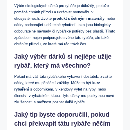
Výběr ekologických dárků pro rybáře je důležitý, protože
pomáhá chránit přírodu a udržovat rovnováhu v
ekosystémech. Zvolte
produkt s šetrnými materiály
, nebo
dárky podporující udržitelné rybaření, jako jsou biologicky
odbouratelné návnady či rybářské potřeby bez plastů. Tímto
způsobem nejen podporujete svého tátu rybáře, ale také
chráníte přírodu, ve které má rád trávit čas.
Jaký výběr dárků si nejlépe užije
rybář, který má všechno?
Pokud má váš táta rybářského vybavení dostatek, zvažte
dárky, které mu přinášejí zážitky. Může to být
kurz
rybaření
s odborníkem, víkendový výlet na ryby, nebo
členství v rybářském klubu. Tyto dárky mu poskytnou nové
zkušenosti a možnost poznat další rybáře.
Jaký tip byste doporučili, pokud
chci překvapit tátu rybáře něčím