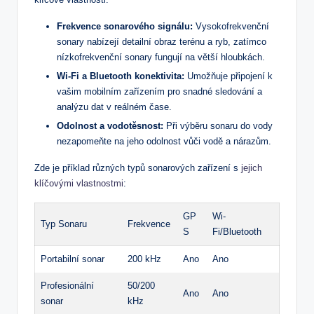
Frekvence sonarového signálu:
Vysokofrekvenční
sonary nabízejí detailní obraz terénu a ryb, zatímco
nízkofrekvenční sonary fungují na větší hloubkách.
Wi-Fi a Bluetooth konektivita:
Umožňuje připojení k
vašim mobilním zařízením pro snadné sledování a
analýzu dat v reálném čase.
Odolnost a vodotěsnost:
Při výběru sonaru do vody
nezapomeňte na jeho odolnost vůči vodě a nárazům.
Zde je příklad různých typů sonarových zařízení s
jejich
klíčovými vlastnostmi
:
GP
Wi-
Typ Sonaru
Frekvence
S
Fi/Bluetooth
Portabilní sonar
200 kHz
Ano
Ano
Profesionální
50/200
Ano
Ano
sonar
kHz