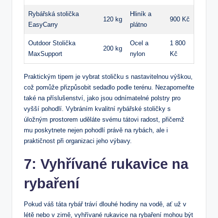
Rybářská stolička
Hliník a
120 kg
900 Kč
EasyCarry
plátno
Outdoor Stolička
Ocel a
1 800
200 kg
MaxSupport
nylon
Kč
Praktickým tipem je vybrat stoličku s nastavitelnou výškou,
což pomůže přizpůsobit sedadlo podle terénu. Nezapomeňte
také na příslušenství, jako jsou odnímatelné polstry pro
vyšší pohodlí. Vybráním kvalitní rybářské stoličky s
úložným prostorem uděláte svému tátovi radost, přičemž
mu poskytnete nejen pohodlí právě na rybách, ale i
praktičnost při organizaci jeho výbavy.
7: Vyhřívané rukavice na
rybaření
Pokud váš táta rybář tráví dlouhé hodiny na vodě, ať už v
létě nebo v zimě, vyhřívané rukavice na rybaření mohou být