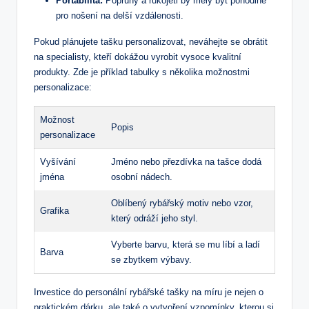
Portabilita:
Popruhy a rukojeti by měly být pohodlné
pro nošení na delší vzdálenosti.
Pokud plánujete tašku personalizovat, neváhejte se obrátit
na specialisty, kteří dokážou vyrobit vysoce kvalitní
produkty. Zde je příklad tabulky s několika možnostmi
personalizace:
Možnost
Popis
personalizace
Vyšívání
Jméno nebo přezdívka na tašce dodá
jména
osobní nádech.
Oblíbený rybářský motiv nebo vzor,
Grafika
který odráží jeho styl.
Vyberte barvu, která se mu líbí a ladí
Barva
se zbytkem výbavy.
Investice do personální rybářské tašky na míru je nejen o
praktickém dárku, ale také o vytvoření vzpomínky, kterou si