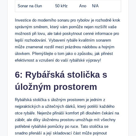
Sonar na člun
50 kHz
Ano
N/A
Investice do moderního sonaru pro rybolov je rozhodně krok
správným směrem, který vám pomůže nejen rozšířit vaše
možnosti při lovu, ale také poskytnout cenné informace pro
lepší rozhodování. Vybavení rybáře kvalitním sonarem
může znamenat rozdíl mezi prázdnou nádobou a hojným
úlovkem. Přemýšlejte o tom jako o způsobu, jak přinést
efektivnost a vzrušení do vaší rybářské výpravy!
6: Rybářská stolička s
úložným prostorem
Rybářská stolička s úložným prostorem je jedním z
nejpraktických a užitečných dárků, který potěší každého
otce rybáře. Nejenže přináší komfort při dlouhém čekání na
záběr, ale díky úložnému prostoru umožňuje mít všechny
potřebné rybářské pomůcky po ruce. Tato stolička se
snadno přenáší a její skladovací část může pojmout