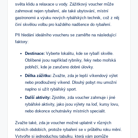
světa klidu a relaxace u vody. Zážitkový voucher může
zahrnovat nejen rybaření, ale také ubytování, místní
gastronomii a výuku nových rybářských technik, což z něj
činí skvělou volbu pro každého nadšence do rybaření.
Při hledání ideálního voucheru se zaměřte na následující
faktory:
Destinace:
Vyberte lokalitu, kde se rybaří skvěle.
Oblíbené jsou například rybníky, řeky nebo mořská
pobřeží, kde je zaručeno dobré úlovky.
Délka zážitku:
Zvažte, zda je lepší víkendový výlet
nebo prodloužený víkend. Dlouhý pobyt mu umožní
naplno si užít rybářský sport.
Další aktivity:
Zjistěte, zda voucher zahrnuje i jiné
rybářské aktivity, jako jsou výlety na loď, kursy lovu,
nebo dokonce ochutnávky místních specialit.
Zvažte také, zda je voucher možné uplatnit v různých
ročních obdobích, protože rybaření se v průběhu roku mění.
Vytvořte si jednoduchou tabulku, která vám pomůže