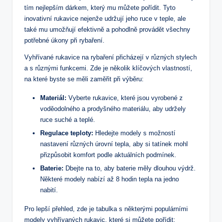
tím nejlepším dárkem, který mu můžete pořídit. Tyto
inovativní rukavice nejenže udržují jeho ruce v teple, ale
také mu umožňují efektivně a pohodlně provádět všechny
potřebné úkony při rybaření.
Vyhřívané rukavice na rybaření přicházejí v různých stylech
a s různými funkcemi. Zde je několik klíčových vlastností,
na které byste se měli zaměřit při výběru:
Materiál:
Vyberte rukavice, které jsou vyrobené z
voděodolného a prodyšného materiálu, aby udržely
ruce suché a teplé.
Regulace teploty:
Hledejte modely s možností
nastavení různých úrovní tepla, aby si tatínek mohl
přizpůsobit komfort podle aktuálních podmínek.
Baterie:
Dbejte na to, aby baterie měly dlouhou výdrž.
Některé modely nabízí až 8 hodin tepla na jedno
nabití.
Pro lepší přehled, zde je tabulka s některými populárními
modely vyhřívaných rukavic, které si můžete pořídit: