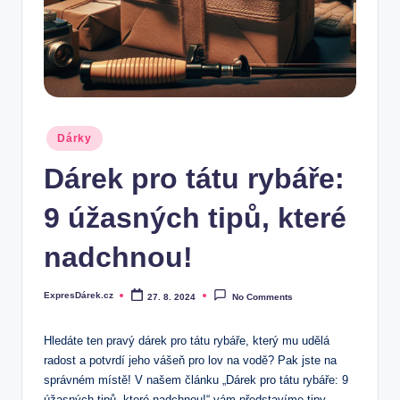
.
c
z
Posted
Dárky
in
Dárek pro tátu rybáře:
9 úžasných tipů, které
nadchnou!
ExpresDárek.cz
27. 8. 2024
No Comments
Posted
by
Hledáte ten pravý dárek pro tátu rybáře, který mu udělá
radost a potvrdí jeho vášeň pro lov na vodě? Pak jste na
správném místě! V našem článku „Dárek pro tátu rybáře: 9
úžasných tipů, které nadchnou!“ vám představíme tipy,