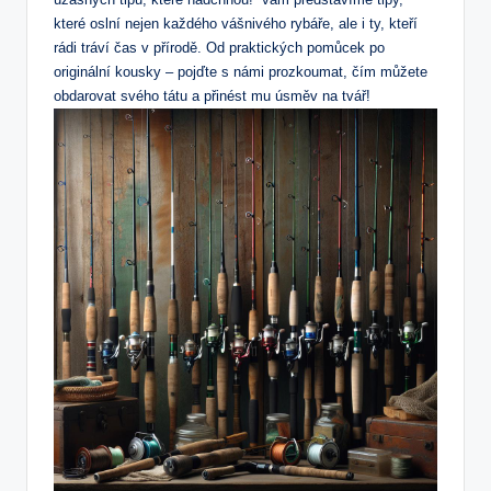
které oslní nejen každého vášnivého rybáře, ale i ty, kteří
rádi tráví čas v přírodě. Od praktických pomůcek po
originální kousky – pojďte s námi prozkoumat, čím můžete
obdarovat svého tátu a přinést mu úsměv na tvář!