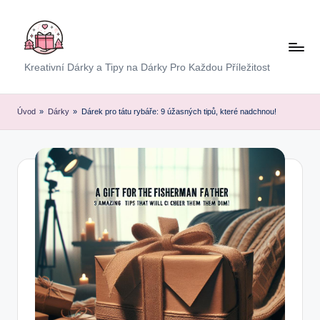
Skip
to
content
E
Kreativní Dárky a Tipy na Dárky Pro Každou Příležitost
x
p
Úvod
»
Dárky
»
Dárek pro tátu rybáře: 9 úžasných tipů, které nadchnou!
r
e
s
D
á
r
e
k