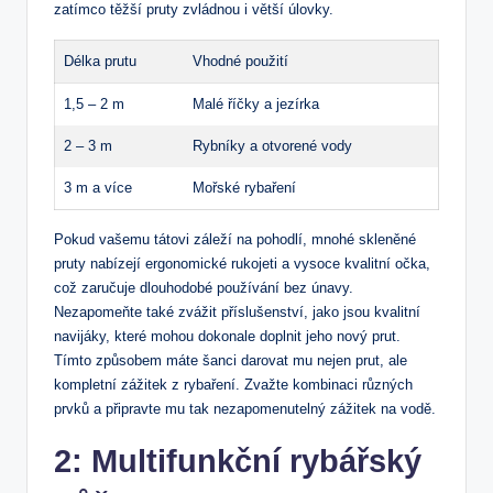
zatímco těžší pruty zvládnou i větší úlovky.
Délka prutu
Vhodné použití
1,5 – 2 m
Malé říčky a jezírka
2 – 3 m
Rybníky a otvorené vody
3 m a více
Mořské rybaření
Pokud vašemu tátovi záleží na pohodlí, mnohé skleněné
pruty nabízejí ergonomické rukojeti a vysoce kvalitní očka,
což zaručuje dlouhodobé používání bez únavy.
Nezapomeňte také zvážit příslušenství, jako jsou kvalitní
navijáky, které mohou dokonale doplnit jeho nový prut.
Tímto způsobem máte šanci darovat mu nejen prut, ale
kompletní zážitek z rybaření. Zvažte kombinaci různých
prvků a připravte mu tak nezapomenutelný zážitek na vodě.
2: Multifunkční rybářský