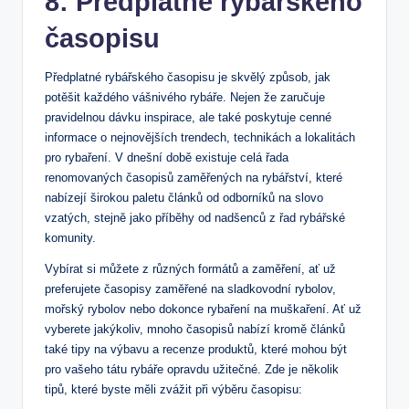
8: Předplatné rybářského
časopisu
Předplatné rybářského časopisu je skvělý způsob, jak
potěšit každého vášnivého rybáře. Nejen že zaručuje
pravidelnou dávku inspirace, ale také poskytuje cenné
informace o nejnovějších trendech, technikách a lokalitách
pro rybaření. V dnešní době existuje celá řada
renomovaných časopisů zaměřených na rybářství, které
nabízejí širokou paletu článků od odborníků na slovo
vzatých, stejně jako příběhy od nadšenců z řad rybářské
komunity.
Vybírat si můžete z různých formátů a zaměření, ať už
preferujete časopisy zaměřené na sladkovodní rybolov,
mořský rybolov nebo dokonce rybaření na muškaření. Ať už
vyberete jakýkoliv, mnoho časopisů nabízí kromě článků
také tipy na výbavu a recenze produktů, které mohou být
pro vašeho tátu rybáře opravdu užitečné. Zde je několik
tipů, které byste měli zvážit při výběru časopisu: