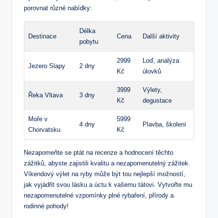
porovnat různé nabídky:
Délka
Destinace
Cena
Další aktivity
pobytu
2999
Loď, analýza
Jezero Slapy
2 dny
Kč
úlovků
3999
Výlety,
Řeka Vltava
3 dny
Kč
degustace
Moře v
5999
4 dny
Plavba, školení
Chorvatsku
Kč
Nezapomeňte se ptát na recenze a hodnocení těchto
zážitků, abyste zajistili kvalitu a nezapomenutelný zážitek.
Víkendový výlet na ryby může být tou nejlepší možností,
jak vyjádřit svou lásku a úctu k vašemu tátovi. Vytvořte mu
nezapomenutelné vzpomínky plné rybaření, přírody a
rodinné pohody!