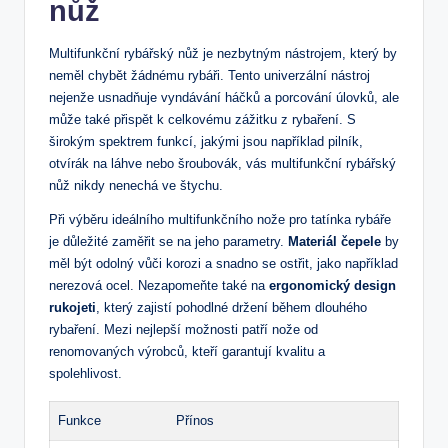
nůž
Multifunkční rybářský nůž je nezbytným nástrojem, který by
neměl chybět žádnému rybáři. Tento univerzální nástroj
nejenže usnadňuje vyndávání háčků a porcování úlovků, ale
může také přispět k celkovému zážitku z rybaření. S
širokým spektrem funkcí, jakými jsou například pilník,
otvírák na láhve nebo šroubovák, vás multifunkční rybářský
nůž nikdy nenechá ve štychu.
Při výběru ideálního multifunkčního nože pro tatínka rybáře
je důležité zaměřit se na jeho parametry.
Materiál čepele
by
měl být odolný vůči korozi a snadno se ostřit, jako například
nerezová ocel. Nezapomeňte také na
ergonomický design
rukojeti
, který zajistí pohodlné držení během dlouhého
rybaření. Mezi nejlepší možnosti patří nože od
renomovaných výrobců, kteří garantují kvalitu a
spolehlivost.
Funkce
Přínos