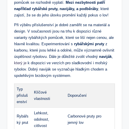
pomůcek se rozhodně vyplatí.
Mezi nezbytnosti patří
například rybářské pruty, navijáky, a podběráky
, které
zajistí, že se do jeho úlovku promění každý pokus o lov!
Při výběru příslušenství je dobré zaměřit se na materiál a
design. V současnosti jsou na trhu k dispozici různé
varianty rybářských pomůcek, které se liší nejen cenou, ale
hlavně kvalitou. Experimentování s
rybářskými pruty
z
karbonu, které jsou lehké a odolné, může významně ovlivnit
úspěšnost rybolovu. Dále je důležité zvolit vhodný
naviják
,
který je
k dispozici ve verzích pro sladkovodní i mořský
rybolov. Dobrý naviják se vyznačuje hladkým chodem a
spolehlivým brzdovým systémem.
Typ
Klíčové
přísluš
Doporučení
vlastnosti
enství
Lehkost,
Rybářs
Carbonové pruty pro
odolnost,
ký prut
jemný lov
citlivost