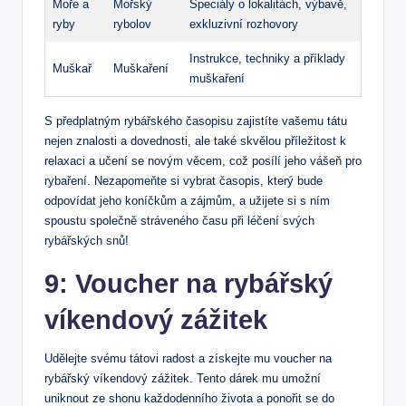
Moře a
Mořský
Speciály o lokalitách, výbavě,
ryby
rybolov
exkluzivní rozhovory
Instrukce, techniky a příklady
Muškař
Muškaření
muškaření
S předplatným rybářského časopisu zajistíte vašemu tátu
nejen znalosti a dovednosti, ale také skvělou příležitost k
relaxaci a učení se novým věcem, což posílí jeho vášeň pro
rybaření. Nezapomeňte si vybrat časopis, který bude
odpovídat jeho koníčkům a zájmům, a užijete si s ním
spoustu společně stráveného času při léčení svých
rybářských snů!
9: Voucher na rybářský
víkendový zážitek
Udělejte svému tátovi radost a získejte mu voucher na
rybářský víkendový zážitek. Tento dárek mu umožní
uniknout ze shonu každodenního života a ponořit se do