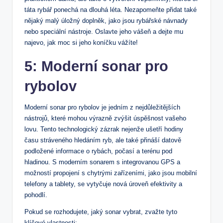
táta rybář ponechá na dlouhá léta. Nezapomeňte přidat také
nějaký malý úložný doplněk, jako jsou rybářské návnady
nebo speciální nástroje. Oslavte jeho vášeň a dejte mu
najevo, jak moc si jeho koníčku vážíte!
5: Moderní sonar pro
rybolov
Moderní sonar pro rybolov je jedním z nejdůležitějších
nástrojů, které mohou výrazně zvýšit úspěšnost vašeho
lovu. Tento technologický zázrak nejenže ušetří hodiny
času stráveného hledáním ryb, ale také přináší datově
podložené informace o rybách, počasí a terénu pod
hladinou. S moderním sonarem s integrovanou GPS a
možností propojení s chytrými zařízeními, jako jsou mobilní
telefony a tablety, se vytyčuje nová úroveň efektivity a
pohodlí.
Pokud se rozhodujete, jaký sonar vybrat, zvažte tyto
klíčové vlastnosti: