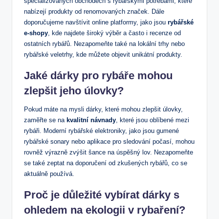
specializovaných obchodech s rybářskými potřebami, které
nabízejí produkty od renomovaných značek. Dále
doporučujeme navštívit online platformy, jako jsou
rybářské
e-shopy
, kde najdete široký výběr a často i recenze od
ostatních rybářů. Nezapomeňte také na lokální trhy nebo
rybářské veletrhy, kde můžete objevit unikátní produkty.
Jaké dárky pro rybáře mohou
zlepšit jeho úlovky?
Pokud máte na mysli dárky, které mohou zlepšit úlovky,
zaměřte se na
kvalitní návnady
, které jsou oblíbené mezi
rybáři. Moderní rybářské elektroniky, jako jsou gumené
rybářské sonary nebo aplikace pro sledování počasí, mohou
rovněž výrazně zvýšit šance na úspěšný lov. Nezapomeňte
se také zeptat na doporučení od zkušených rybářů, co se
aktuálně používá.
Proč je důležité vybírat dárky s
ohledem na ekologii v rybaření?