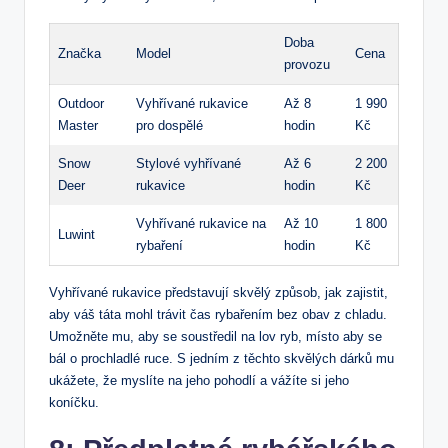
Doba
Značka
Model
Cena
provozu
Outdoor
Vyhřívané rukavice
Až 8
1 990
Master
pro dospělé
hodin
Kč
Snow
Stylové vyhřívané
Až 6
2 200
Deer
rukavice
hodin
Kč
Vyhřívané rukavice na
Až 10
1 800
Luwint
rybaření
hodin
Kč
Vyhřívané rukavice představují skvělý způsob, jak zajistit,
aby váš táta mohl trávit čas rybařením bez obav z chladu.
Umožněte mu, aby se soustředil na lov ryb, místo aby se
bál o prochladlé ruce. S jedním z těchto skvělých dárků mu
ukážete, že myslíte na jeho pohodlí a vážíte si jeho
koníčku.