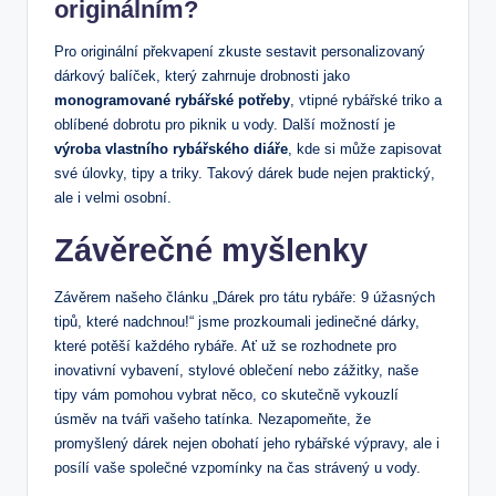
originálním?
Pro originální překvapení zkuste sestavit personalizovaný
dárkový balíček, který zahrnuje drobnosti jako
monogramované rybářské potřeby
, vtipné rybářské triko a
oblíbené dobrotu pro piknik u vody. Další možností je
výroba vlastního rybářského diáře
, kde si může zapisovat
své úlovky, tipy a triky. Takový dárek bude nejen praktický,
ale i velmi osobní.
Závěrečné myšlenky
Závěrem našeho článku „Dárek pro tátu rybáře: 9 úžasných
tipů, které nadchnou!“ jsme prozkoumali jedinečné dárky,
které potěší každého rybáře. Ať už se rozhodnete pro
inovativní vybavení, stylové oblečení nebo zážitky, naše
tipy vám pomohou vybrat něco, co skutečně vykouzlí
úsměv na tváři vašeho tatínka. Nezapomeňte, že
promyšlený dárek nejen obohatí jeho rybářské výpravy, ale i
posílí vaše společné vzpomínky na čas strávený u vody.