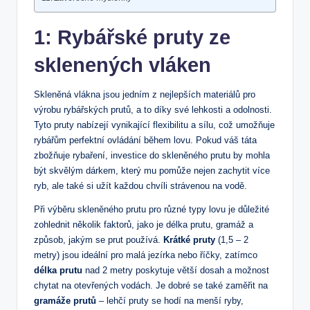
1: Rybářské pruty ze
sklenených vláken
Skleněná vlákna jsou jedním z nejlepších materiálů pro
výrobu rybářských prutů, a to díky své lehkosti a odolnosti.
Tyto pruty nabízejí vynikající flexibilitu a sílu, což umožňuje
rybářům perfektní ovládání během lovu. Pokud váš táta
zbožňuje rybaření, investice do skleněného prutu by mohla
být skvělým dárkem, který mu pomůže nejen zachytit více
ryb, ale také si užít každou chvíli strávenou na vodě.
Při výběru skleněného prutu pro různé typy lovu je důležité
zohlednit několik faktorů, jako je délka prutu, gramáž a
způsob, jakým se prut používá.
Krátké pruty
(1,5 – 2
metry) jsou ideální pro malá jezírka nebo říčky, zatímco
délka prutu
nad 2 metry poskytuje větší dosah a možnost
chytat na otevřených vodách. Je dobré se také zaměřit na
gramáže prutů
– lehčí pruty se hodí na menší ryby,