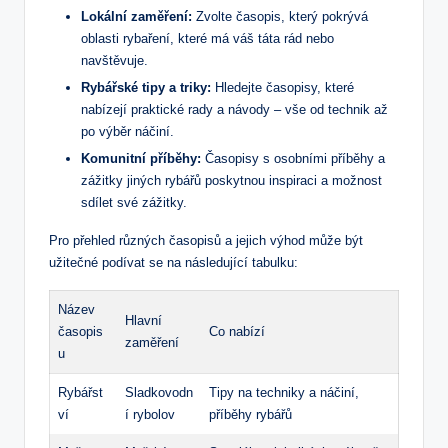
Lokální zaměření:
Zvolte časopis, který pokrývá
oblasti rybaření, které má váš táta rád nebo
navštěvuje.
Rybářské tipy a triky:
Hledejte časopisy, které
nabízejí praktické rady a návody – vše od technik až
po výběr náčiní.
Komunitní příběhy:
Časopisy s osobními příběhy a
zážitky jiných rybářů poskytnou inspiraci a možnost
sdílet své zážitky.
Pro přehled různých časopisů a jejich výhod může být
užitečné podívat se na následující tabulku:
Název
Hlavní
časopis
Co nabízí
zaměření
u
Rybářst
Sladkovodn
Tipy na techniky a náčiní,
ví
í rybolov
příběhy rybářů