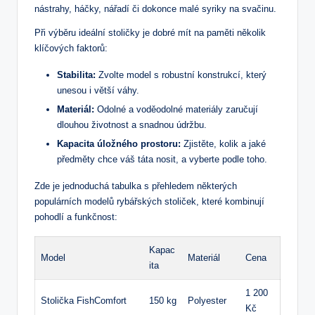
nástrahy, háčky, nářadí či dokonce malé syriky na svačinu.
Při výběru ideální stoličky je dobré mít na paměti několik
klíčových faktorů:
Stabilita:
Zvolte model s robustní konstrukcí, který
unesou i větší váhy.
Materiál:
Odolné a voděodolné materiály zaručují
dlouhou životnost a snadnou údržbu.
Kapacita úložného prostoru:
Zjistěte, kolik a jaké
předměty chce váš táta nosit, a vyberte podle toho.
Zde je jednoduchá tabulka s přehledem některých
populárních modelů rybářských stoliček, které kombinují
pohodlí a funkčnost:
Kapac
Model
Materiál
Cena
ita
1 200
Stolička FishComfort
150 kg
Polyester
Kč