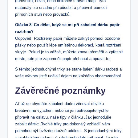
(furoshiki), novin, nebo dokonce starých map. Tyto
materiály lze snadno přizpůsobit a připevnit pomocí
přírodních stuh nebo provázků.
Otázka 8: Co dělat, když se mi při zabalení dárku papír
roztrhne?
Odpověď: Roztržený papír můžete zakrýt pomocí ozdobné
pásky nebo použít lépe umístěnou dekoraci, která roztržení
skryje. Pokud je to vážné, můžete znovu přeměřit a zpřesnit
místo, kde jste zapomněli papír přehnout a opravit to.
S těmito jednoduchými triky se stane balení dárku radostí a
vaše výtvory jistě udělají dojem na každého obdarovaného!
Závěrečné poznámky
Ať už se chystáte zabalení dárku věnovat chvilku
kreativnímu vyjádření nebo se jen potřebujete rychle
připravit na oslavu, naše tipy v článku „Jak jednoduše
zabalit dárek: Rychlé triky pro dokonalý vzhled!“ vám
pomohou být hvězdou každé události. S jednoduchými triky
a praktickými radami už nikdy nebudete mít pocit, že jste