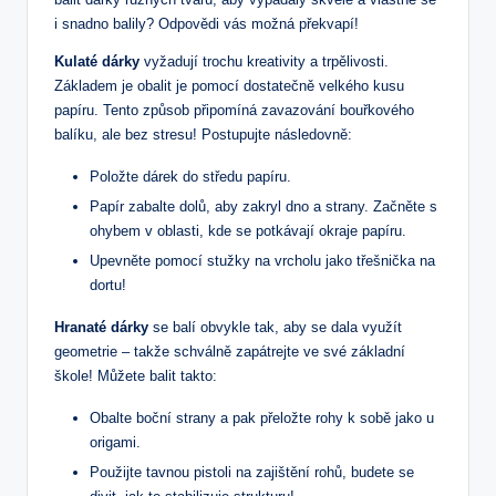
i snadno balily? Odpovědi vás možná překvapí!
Kulaté dárky
vyžadují trochu kreativity a trpělivosti.
Základem je obalit je pomocí dostatečně velkého kusu
papíru. Tento způsob připomíná zavazování bouřkového
balíku, ale bez stresu! Postupujte následovně:
Položte dárek do středu papíru.
Papír zabalte dolů, aby zakryl dno a strany. Začněte s
ohybem v oblasti, kde se potkávají okraje papíru.
Upevněte pomocí stužky na vrcholu jako třešnička na
dortu!
Hranaté dárky
se balí obvykle tak, aby se dala využít
geometrie – takže schválně zapátrejte ve své základní
škole! Můžete balit takto:
Obalte boční strany a pak přeložte rohy k sobě jako u
origami.
Použijte tavnou pistoli na zajištění rohů, budete se