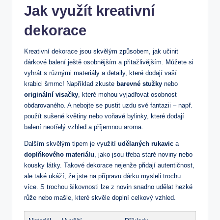
Jak využít kreativní
dekorace
Kreativní dekorace jsou skvělým způsobem, jak učinit
dárkové balení ještě osobnějším a přitažlivějším. Můžete si
vyhrát s různými materiály a detaily, které dodají vaší
krabici šmrnc! Například zkuste
barevné stužky
nebo
originální visačky
, které mohou vyjadřovat osobnost
obdarovaného. A nebojte se pustit uzdu své fantazii – např.
použít sušené květiny nebo voňavé bylinky, které dodají
balení neotřelý vzhled a příjemnou aroma.
Dalším skvělým tipem je využití
udělaných rukavic
a
doplňkového materiálu
, jako jsou třeba staré noviny nebo
kousky látky. Takové dekorace nejenže přidají autentičnost,
ale také ukáží, že jste na přípravu dárku mysleli trochu
více. S trochou šikovnosti lze z novin snadno udělat hezké
růže nebo mašle, které skvěle doplní celkový vzhled.