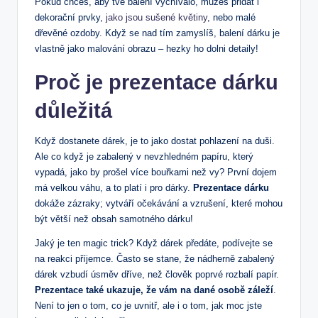
Pokud chceš, aby tvé balení vyčnívalo, můžeš přidat i
dekorační prvky,
jako jsou sušené květiny
, nebo malé
dřevěné ozdoby. Když se nad tím zamyslíš, balení dárku je
vlastně jako malování obrazu – hezky ho dolni detaily!
Proč je prezentace dárku
důležitá
Když dostanete dárek, je to jako dostat pohlazení na duši.
Ale co když je zabalený v nevzhledném papíru, který
vypadá, jako by prošel více bouřkami než vy? První dojem
má velkou váhu, a to platí i pro dárky.
Prezentace dárku
dokáže zázraky; vytváří očekávání a vzrušení, které mohou
být větší než obsah samotného dárku!
Jaký je ten magic trick? Když dárek předáte, podívejte se
na reakci příjemce. Často se stane, že nádherně zabalený
dárek vzbudí úsměv dříve, než člověk poprvé rozbalí papír.
Prezentace také ukazuje, že vám na dané osobě záleží
.
Není to jen o tom, co je uvnitř, ale i o tom, jak moc jste