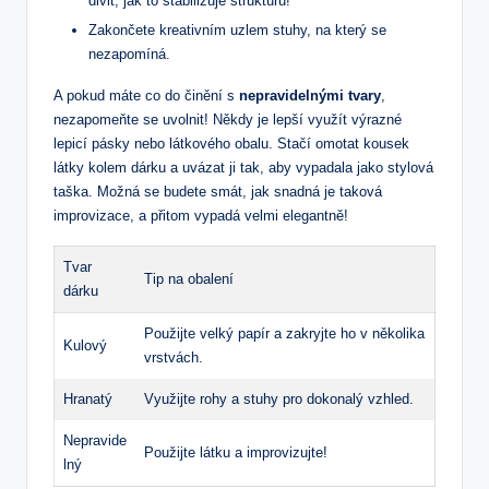
divit, jak to stabilizuje strukturu!
Zakončete kreativním uzlem stuhy, na který se
nezapomíná.
A pokud máte co do činění s
nepravidelnými tvary
,
nezapomeňte se uvolnit! Někdy je lepší využít výrazné
lepicí pásky nebo látkového obalu. Stačí omotat kousek
látky kolem dárku a uvázat ji tak, aby vypadala jako stylová
taška. Možná se budete smát, jak snadná je taková
improvizace, a přitom vypadá velmi elegantně!
Tvar
Tip na obalení
dárku
Použijte velký papír a zakryjte ho v několika
Kulový
vrstvách.
Hranatý
Využijte rohy a stuhy pro dokonalý vzhled.
Nepravide
Použijte látku a improvizujte!
lný