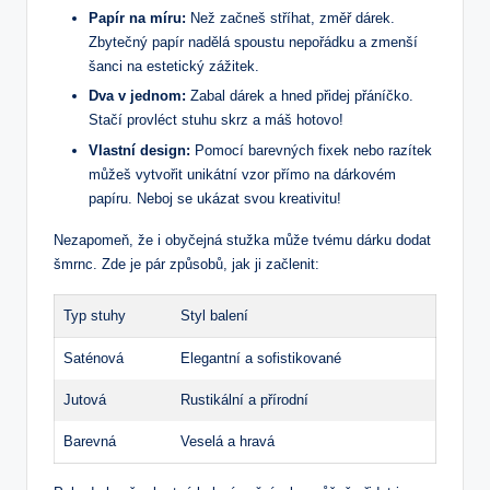
Papír na míru:
Než začneš stříhat, změř dárek.
Zbytečný papír nadělá spoustu nepořádku a zmenší
šanci na estetický zážitek.
Dva v jednom:
Zabal dárek a hned přidej přáníčko.
Stačí provléct stuhu skrz a máš hotovo!
Vlastní design:
Pomocí barevných fixek nebo razítek
můžeš vytvořit unikátní vzor přímo na dárkovém
papíru. Neboj se ukázat svou kreativitu!
Nezapomeň, že i obyčejná stužka může tvému dárku dodat
šmrnc. Zde je pár způsobů, jak ji začlenit:
Typ stuhy
Styl balení
Saténová
Elegantní a sofistikované
Jutová
Rustikální a přírodní
Barevná
Veselá a hravá