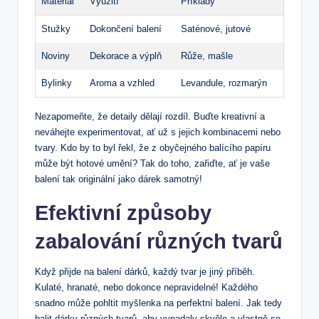
Materiál
Využití
Příklady
Stužky
Dokončení balení
Saténové, jutové
Noviny
Dekorace a výplň
Růže, mašle
Bylinky
Aroma a vzhled
Levandule, rozmarýn
Nezapomeňte, že detaily dělají rozdíl. Buďte kreativní a
neváhejte experimentovat, ať už s jejich kombinacemi nebo
tvary. Kdo by to byl řekl, že z obyčejného balícího papíru
může být hotové umění? Tak do toho, zařiďte, ať je vaše
balení tak originální jako dárek samotný!
Efektivní způsoby
zabalování různých tvarů
Když přijde na balení dárků, každý tvar je jiný příběh.
Kulaté, hranaté, nebo dokonce nepravidelné! Každého
snadno může pohltit myšlenka na perfektní balení. Jak tedy
balit dárky různých tvarů, aby vypadaly skvěle a vlastně se