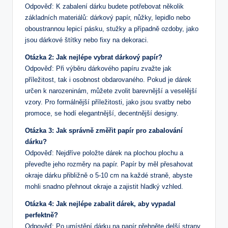
Odpověď: K zabalení dárku budete potřebovat několik
základních materiálů: dárkový papír, nůžky, lepidlo nebo
oboustrannou lepicí pásku, stužky a případně ozdoby, jako
jsou dárkové štítky nebo fixy na dekoraci.
Otázka 2: Jak nejlépe vybrat dárkový papír?
Odpověď: Při výběru dárkového papíru zvažte jak
příležitost, tak i osobnost obdarovaného. Pokud je dárek
určen k narozeninám, můžete zvolit barevnější a veselější
vzory. Pro formálnější příležitosti, jako jsou svatby nebo
promoce, se hodí elegantnější, decentnější designy.
Otázka 3: Jak správně změřit papír pro zabalování
dárku?
Odpověď: Nejdříve položte dárek na plochou plochu a
převeďte jeho rozměry na papír. Papír by měl přesahovat
okraje dárku přibližně o 5-10 cm na každé straně, abyste
mohli snadno přehnout okraje a zajistit hladký vzhled.
Otázka 4: Jak nejlépe zabalit dárek, aby vypadal
perfektně?
Odpověď: Po umístění dárku na papír přehněte delší strany