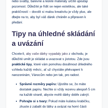
nebo svatby, barevné a lesklé materiály určitě upoutají
pozornost. Důležité je řídit se nejen estetikou, ale také
praktičností – dovolit si malou kreativitu je vždy plus, ale
dbejte na to, aby byl váš dárek chráněn a připraven k
předání.
Tipy na úhledné skládání
a uvázání
Chcete-li,
aby vaše dárky vypadaly jako
z obchodu, je
důležité umět je skládat a uvazovat s jistotou. Zde jsou
praktické tipy
, které vám pomohou dosáhnout úhledného
vzhledu každý měsíc, ať už chystáte překvapení k
narozeninám, Vánocům nebo jen tak, pro radost.
Správné rozměry papíru:
Ujistěte se, že máte
dostatek papíru. Nechte si vždy rezervu alespoň 5 cm
na každé straně, abyste mohli dárky dobře zakrýt.
Pohrajte si s tvary:
Pokud máte kulatou krabičku,
zkuste ji zabalit do látky a uvázat na horní části