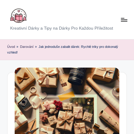
Skip
to
content
E
Kreativní Dárky a Tipy na Dárky Pro Každou Příležitost
x
p
Úvod
»
Darování
»
Jak jednoduše zabalit dárek: Rychlé triky pro dokonalý
vzhled!
r
e
s
D
á
r
e
k