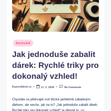
.
c
z
Posted
Darování
in
Jak jednoduše zabalit
dárek: Rychlé triky pro
dokonalý vzhled!
ExpresDárek.cz
11. 2. 2026
No Comments
Posted
by
Chystáte se překvapit své blízké perfektně zabaleným
dárkem, ale nevíte, jak na to? „Jak jednoduše zabalit dárek:
Rychlé triky pro dokonalý vzhled!“ je přesně to, co