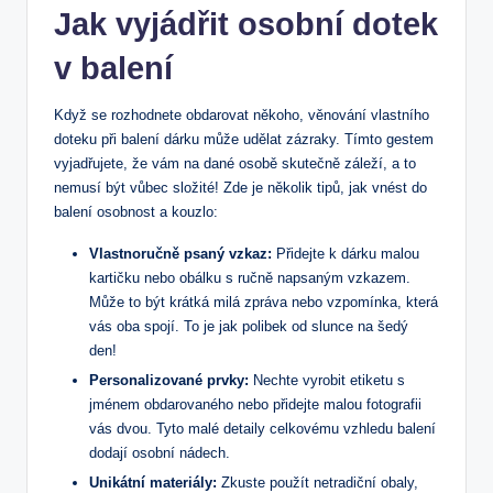
Jak vyjádřit osobní dotek
v balení
Když se rozhodnete obdarovat někoho, věnování vlastního
doteku při balení dárku může udělat zázraky. Tímto gestem
vyjadřujete, že vám na dané osobě skutečně záleží, a to
nemusí být vůbec složité! Zde je několik tipů, jak vnést do
balení osobnost a kouzlo:
Vlastnoručně psaný vzkaz:
Přidejte k dárku malou
kartičku nebo obálku s ručně napsaným vzkazem.
Může to být krátká milá zpráva nebo vzpomínka, která
vás oba spojí. To je jak polibek od slunce na šedý
den!
Personalizované prvky:
Nechte vyrobit etiketu s
jménem obdarovaného nebo přidejte malou fotografii
vás dvou. Tyto malé detaily celkovému vzhledu balení
dodají osobní nádech.
Unikátní materiály:
Zkuste použít netradiční obaly,