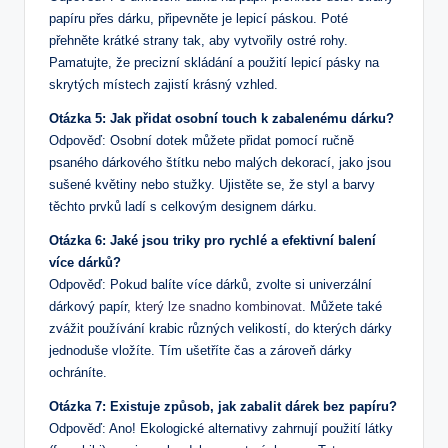
papíru přes dárku, připevněte je lepicí páskou. Poté
přehněte krátké strany tak, aby vytvořily ostré rohy.
Pamatujte, že precizní skládání a použití lepicí pásky na
skrytých místech zajistí krásný vzhled.
Otázka 5: Jak přidat osobní touch k zabalenému dárku?
Odpověď: Osobní dotek můžete přidat pomocí ručně
psaného dárkového štítku nebo malých dekorací, jako jsou
sušené květiny nebo stužky. Ujistěte se, že styl a barvy
těchto prvků ladí s celkovým designem dárku.
Otázka 6: Jaké jsou triky pro rychlé a efektivní balení
více dárků?
Odpověď: Pokud balíte více dárků, zvolte si univerzální
dárkový papír,
který lze snadno kombinovat
. Můžete také
zvážit používání krabic různých velikostí, do kterých dárky
jednoduše vložíte. Tím ušetříte čas a zároveň dárky
ochráníte.
Otázka 7: Existuje způsob, jak zabalit dárek bez papíru?
Odpověď: Ano! Ekologické alternativy zahrnují použití látky