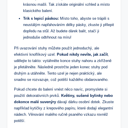
krásnou mašli. Tak získáte originální vzhled a místo
klasického balení.
Trik s lepicí páskou:
Místo toho, abyste se trápili s
neustálým napřahováním délky pásky, zkuste ji přilepit
dopředu na stůl. Až budete dárek balit, stačí ji
jednoduše odtrhnout na míru!
Při uvazování stuhy můžete použít jednoduchý, ale
efektivní knoflíkový uzel.
Pokud nikdy nevíte, jak začít
,
udělejte to takto: vytáhněte konce stuhy nahoru a zkříženě
je přetáhněte. Následně prostrčte jeden konec stuhy pod
druhým a utáhněte. Tento uzel je nejen praktický, ale
snadno se rozvazuje, což potěší každého obdarovaného.
Pokud chcete do balení vnést něco navíc, promyslete si
použití dekorativních prvků.
Květiny, sušené bylinky nebo
dokonce malé suvenýry
dávají dárku osobní dotek. Zkuste
například kytičky z krepového papíru, které dodají elegantní
nádech. Věnování malého ručně psaného vzkazu rovněž
potěší.