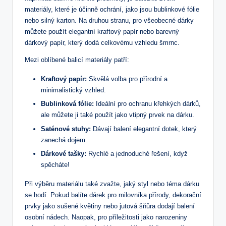
materiály, které je účinně ochrání, jako jsou bublinkové fólie
nebo silný karton. Na druhou stranu, pro všeobecné dárky
můžete použít elegantní kraftový papír nebo barevný
dárkový papír, který dodá celkovému vzhledu šmrnc.
Mezi oblíbené balicí materiály patří:
Kraftový papír:
Skvělá volba pro přírodní a
minimalistický vzhled.
Bublinková fólie:
Ideální pro ochranu křehkých dárků,
ale můžete ji také použít jako vtipný prvek na dárku.
Saténové stuhy:
Dávají balení elegantní dotek, který
zanechá dojem.
Dárkové tašky:
Rychlé a jednoduché řešení, když
spěcháte!
Při výběru materiálu také zvažte, jaký styl nebo téma dárku
se hodí. Pokud balíte dárek pro milovníka přírody, dekorační
prvky jako sušené květiny nebo jutová šňůra dodají balení
osobní nádech. Naopak, pro příležitosti jako narozeniny