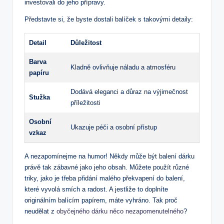
investovali do jeho přípravy.
Představte si, že byste dostali balíček s takovými detaily:
Detail
Důležitost
Barva
Kladně ovlivňuje náladu a atmosféru
papíru
Dodává eleganci a důraz na výjimečnost
Stužka
příležitosti
Osobní
Ukazuje péči a osobní přístup
vzkaz
A nezapomínejme na humor! Někdy může být balení dárku
právě tak zábavné jako jeho obsah. Můžete použít různé
triky, jako je třeba přidání malého překvapení do balení,
které vyvolá smích a radost. A jestliže to doplníte
originálním balícím papírem, máte vyhráno. Tak proč
neudělat z
obyčejného dárku něco nezapomenutelného
?