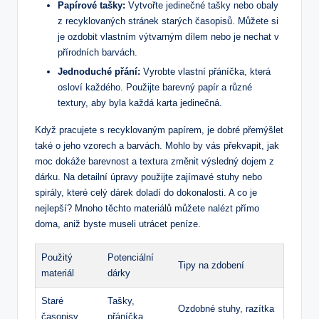
Papírové tašky:
Vytvořte jedinečné tašky nebo obaly
z recyklovaných stránek starých časopisů. Můžete si
je ozdobit vlastním výtvarným dílem nebo je nechat v
přírodních barvách.
Jednoduché přání:
Vyrobte vlastní přáníčka, která
osloví každého. Použijte barevný papír a různé
textury, aby byla každá karta jedinečná.
Když pracujete s recyklovaným papírem, je dobré přemýšlet
také o jeho vzorech a barvách. Mohlo by vás překvapit, jak
moc dokáže barevnost a textura změnit výsledný dojem z
dárku. Na detailní úpravy použijte zajímavé stuhy nebo
spirály, které celý dárek doladí do dokonalosti. A co je
nejlepší? Mnoho těchto materiálů můžete nalézt přímo
doma, aniž byste museli utrácet peníze.
Použitý
Potenciální
Tipy na zdobení
materiál
dárky
Staré
Tašky,
Ozdobné stuhy, razítka
časopisy
přáníčka