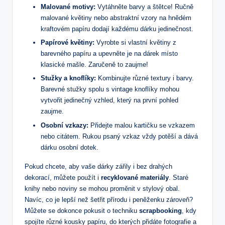
Malované motivy:
Vytáhněte barvy a štětce! Ručně
malované květiny nebo abstraktní vzory na hnědém
kraftovém papíru dodají každému dárku jedinečnost.
Papírové květiny:
Vyrobte si vlastní květiny z
barevného papíru a upevněte je na dárek místo
klasické mašle. Zaručeně to zaujme!
Stužky a knoflíky:
Kombinujte různé textury i barvy.
Barevné stužky spolu s vintage knoflíky mohou
vytvořit jedinečný vzhled, který na první pohled
zaujme.
Osobní vzkazy:
Přidejte malou kartičku se vzkazem
nebo citátem. Rukou psaný vzkaz vždy potěší a dává
dárku osobní dotek.
Pokud chcete, aby vaše dárky zářily i bez drahých
dekorací, můžete použít i
recyklované materiály
. Staré
knihy nebo noviny se mohou proměnit v stylový obal.
Navíc, co je lepší než šetřit přírodu i peněženku zároveň?
Můžete se dokonce pokusit o techniku
scrapbooking
, kdy
spojíte různé kousky papíru, do kterých přidáte fotografie a