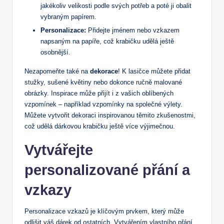
jakékoliv velikosti podle svých potřeb a poté ji obalit
vybraným papírem.
Personalizace:
Přidejte jménem nebo vzkazem
napsaným na papíře, což krabičku udělá ještě
osobnější.
Nezapomeňte také na
dekorace
! K lasičce můžete přidat
stužky, sušené květiny nebo dokonce ručně malované
obrázky. Inspirace může přijít i z vašich oblíbených
vzpomínek – například vzpomínky na společné výlety.
Můžete vytvořit dekoraci inspirovanou těmito zkušenostmi,
což udělá dárkovou krabičku ještě více výjimečnou.
Vytvářejte
personalizované přání a
vzkazy
Personalizace vzkazů je klíčovým prvkem, který může
odlišit váš dárek od ostatních. Vytvářením vlastního přání