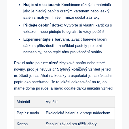
Hrajte si s texturami:
Kombinace různých materiálů
jako je hladký papír s drsným kartonem nebo lesklý
satén s matným finišem může udělat zázraky.
Přidejte osobní dotek:
Vytvořte si vlastní kartičku s
vzkazem nebo přidejte fotografii, to vždy potěší!
Experimentujte s barvami.
Zvážit barevné ladění
dárku s příležitostí – například pastely pro letní
narozeniny, nebo teplé tóny pro vánoční svátky.
Pokud máte po ruce různé zbytkové papíry nebo staré
noviny, proč je nevyužít?
Stylový kolážový vzhled
je teď
in. Stačí je nastříhat na kousky a uspořádat je na základní
papír jako patchwork. Je to jakési odkazování na to, co
máme doma po ruce, a navíc dodáte dárku unikátní vzhled!
Materiál
Využití
Papír z novin
Ekologické balení s vintage nádechem
Karton
Stabilní základ pro těžší dárky