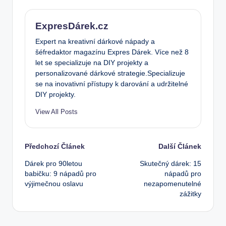
ExpresDárek.cz
Expert na kreativní dárkové nápady a
šéfredaktor magazínu Expres Dárek. Více než 8
let se specializuje na DIY projekty a
personalizované dárkové strategie.Specializuje
se na inovativní přístupy k darování a udržitelné
DIY projekty.
View All Posts
Post
Předchozí Článek
Další Článek
Dárek pro 90letou
Skutečný dárek: 15
navigation
babičku: 9 nápadů pro
nápadů pro
výjimečnou oslavu
nezapomenutelné
zážitky