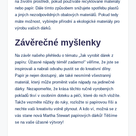
na životní prostředí, pokud používáte recyklované materiály
nebo papír. Dále tímto způsobem snižujete spotřebu plastů
a jiných nezodpovědných obalových materiálů. Pokud tedy
máte možnost, vybírejte přírodní a ekologické materiály pro
výrobu vašich dárků.
Závěrečné myšlenky
Na závěr našeho přehledu o tématu „Jak vyrobit dárek z
papíru: Úžasné nápady téměř zadarmo!“ věříme, že jste se
inspirovali a nabrali odvahu pustit se do kreativní dílny.
Papír je nejen dostupný, ale také nesmírně všestranný
materiál, který může proměnit vaše nápady na jedinečné
dárky. Nezapomeňte, že krása těchto ručně vyrobených
pokladů tkví v osobním doteku a péči, které do nich vložíte.
Takže vezměte nůžky do ruky, rozložte si papírovou říši a
nechte vaši kreativitu volně plynout. A kdo ví, možná se z
vás stane nová Martha Stewart papírových dárků! Těšíme
se na vaše úžasné výtvory!