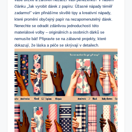
článku „Jak vyrobit dárek z papíru: Úžasné nápady téměř
zadarmo!“ vám přinášíme skvělé tipy a kreativní nápady,
které promění obyčejný papír na nezapomenutelný dárek.
Nenechte se odradit zdánlivou jednoduchostí této
materiálové volby – originálních a osobních dárků se
nemusíte bát! Připravte se na zábavné projekty, které
dokazují, že láska a péče se skrývají v detailech.