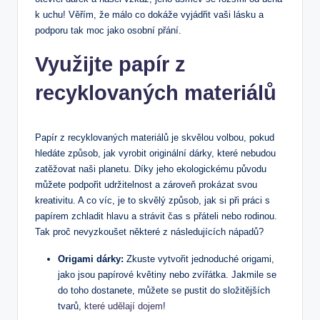
k uchu! Věřím, že málo co dokáže vyjádřit vaši lásku a
podporu tak moc jako osobní přání.
Využijte papír z
recyklovaných materiálů
Papír z recyklovaných materiálů je skvělou volbou, pokud
hledáte způsob, jak vyrobit originální dárky, které nebudou
zatěžovat naši planetu. Díky jeho ekologickému původu
můžete podpořit udržitelnost a zároveň prokázat svou
kreativitu. A co víc, je to skvělý způsob, jak si při práci s
papírem zchladit hlavu a strávit čas s přáteli nebo rodinou.
Tak proč nevyzkoušet některé z následujících nápadů?
Origami dárky:
Zkuste vytvořit jednoduché origami,
jako jsou papírové květiny nebo zvířátka. Jakmile se
do toho dostanete, můžete se pustit do složitějších
tvarů,
které udělají dojem
!