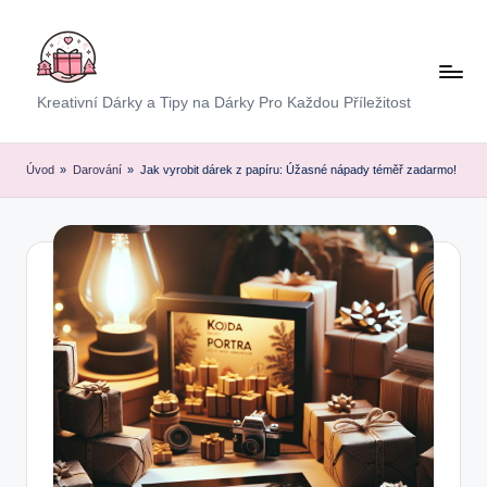
Skip
to
content
E
Kreativní Dárky a Tipy na Dárky Pro Každou Příležitost
x
p
Úvod
»
Darování
»
Jak vyrobit dárek z papíru: Úžasné nápady téměř zadarmo!
r
e
s
D
á
r
e
k