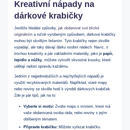
Kreativní nápady na
dárkové krabičky
Jestliže hledáte způsoby,
jak obdarovat své blízké
originálním
a ručně vyrobeným způsobem, dárkové krabičky
mohou být skvělým řešením. Tyto krabičky nejen skvěle
vypadají, ale taky dávají dárku osobní nádech. Navíc, s
trochou kreativity a pár základními materiály, jako je
papír,
lepidlo a nůžky
, můžete vytvořit skvostné kousky, které
udělají radost opravdu každému.
Jedním z nejjednodušších a nejchytřejších nápadů je
využití recyklovaných materiálů. Například, staré mapy
nebo noviny se skvěle hodí k výrobě dárkových krabiček.
Zde je pár tipů, jak na to:
Vyberte si motiv:
Zvolte mapu s místem, které má
vaše obdarovaná osoba ráda, nebo noviny s jejím
oblíbeným tématem.
Připravte krabičku:
Můžete vyřezat krabičku