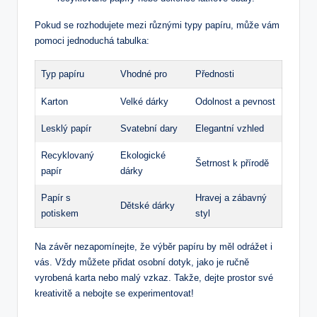
Pokud se rozhodujete mezi různými typy papíru, může vám
pomoci jednoduchá tabulka:
Typ papíru
Vhodné pro
Přednosti
Karton
Velké dárky
Odolnost a pevnost
Lesklý papír
Svatební dary
Elegantní vzhled
Recyklovaný
Ekologické
Šetrnost k přírodě
papír
dárky
Papír s
Hravej a zábavný
Dětské dárky
potiskem
styl
Na závěr nezapomínejte, že výběr papíru by měl odrážet i
vás. Vždy můžete přidat osobní dotyk, jako je ručně
vyrobená karta nebo malý vzkaz. Takže, dejte prostor své
kreativitě a nebojte se experimentovat!