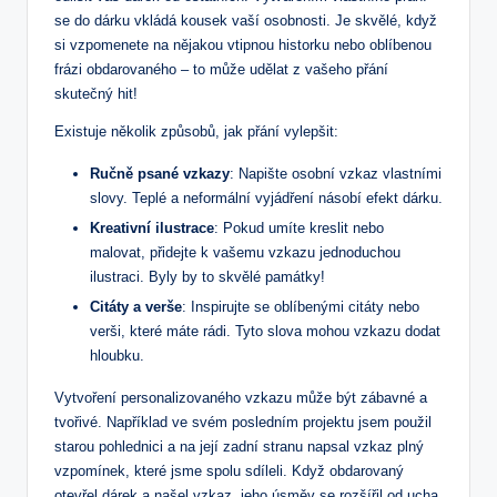
se do dárku vkládá kousek vaší osobnosti. Je skvělé, když
si vzpomenete na nějakou vtipnou historku nebo oblíbenou
frázi obdarovaného – to může udělat z vašeho přání
skutečný hit!
Existuje několik způsobů, jak přání vylepšit:
Ručně psané vzkazy
: Napište osobní vzkaz vlastními
slovy. Teplé a neformální vyjádření násobí efekt dárku.
Kreativní ilustrace
: Pokud umíte kreslit nebo
malovat, přidejte k vašemu vzkazu jednoduchou
ilustraci. Byly by to skvělé památky!
Citáty a verše
: Inspirujte se oblíbenými citáty nebo
verši, které máte rádi. Tyto slova mohou vzkazu dodat
hloubku.
Vytvoření personalizovaného vzkazu může být zábavné a
tvořivé. Například ve svém posledním projektu jsem použil
starou pohlednici a na její zadní stranu napsal vzkaz plný
vzpomínek, které jsme spolu sdíleli. Když obdarovaný
otevřel dárek a našel vzkaz, jeho úsměv se rozšířil od ucha