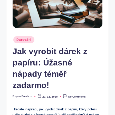
.
c
z
Posted
Darování
in
Jak vyrobit dárek z
papíru: Úžasné
nápady téměř
zadarmo!
ExpresDárek.cz
20. 12. 2025
No Comments
Posted
by
Hledáte inspiraci, jak vyrobit dárek z papíru, který potěší
vaše blízké a zároveň nezatíží vaši peněženku? V našem