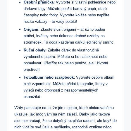
Osobní přáníčka:
Vytvořte si vlastní pohlednice nebo
dárkové tagy. Můžete použít barevný papír, staré
časopisy nebo fotky. Vytvořte koláže nebo napište
hezké vzkazy – to vždy potěší!
Origami:
Zkuste složit origami – ať už to budou
ptáčci, květiny nebo dokonce drobné ozdoby na
stromeček. To dodá každému dárku jedinečný šmrnc.
Ruční obaly:
Zabalte dárek do vlastnoručně
vyrobeného papíru. Můžete si ho natisknout nebo
pomalovat. Ušetříte tak nejen peníze, ale i životní
prostředí!
Fotoalbum nebo scrapbook:
Vytvořte osobní album
plné vzpomínek. Můžete přidat fotografie, lístky z
výletů nebo drobnosti z nezapomenutelných
okamžiků.
Vždy pamatujte na to, že jde o gesto, které obdarovanému
ukazuje, jak moc vám na něm záleží. Dárky jako takové
sice nezaručují, že se dotyčný rozpláče radostí, ale když do
nich vložíte své úsilí a myšlenky, rozhodně vznikne něco