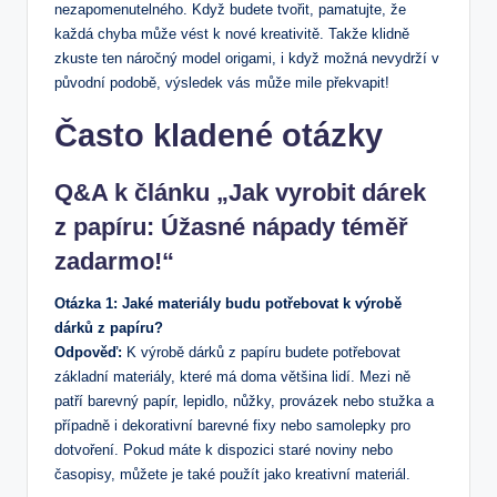
nezapomenutelného. Když budete tvořit, pamatujte, že
každá chyba může vést k nové kreativitě. Takže klidně
zkuste ten náročný model origami, i když možná nevydrží v
původní podobě, výsledek vás může mile překvapit!
Často kladené otázky
Q&A k článku „Jak vyrobit dárek
z papíru: Úžasné nápady téměř
zadarmo!“
Otázka 1: Jaké materiály budu potřebovat k výrobě
dárků z papíru?
Odpověď:
K výrobě dárků z papíru budete potřebovat
základní materiály, které má doma většina lidí. Mezi ně
patří barevný papír, lepidlo, nůžky, provázek nebo stužka a
případně i dekorativní barevné fixy nebo samolepky pro
dotvoření. Pokud máte k dispozici staré noviny nebo
časopisy, můžete je také použít jako kreativní materiál.