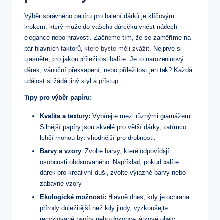
Výběr správného papíru pro balení dárků je klíčovým
krokem, který může do vašeho dárečku vnést nádech
elegance nebo hravosti. Začneme tím, že se zaměříme na
pár hlavních faktorů,
které byste měli zvážit
. Nejprve si
ujasněte, pro jakou příležitost balíte. Je to narozeninový
dárek, vánoční překvapení, nebo příležitost jen tak? Každá
událost si žádá jiný styl a přístup.
Tipy pro výběr papíru:
Kvalita a textury:
Vybírejte mezi různými gramážemi.
Silnější papíry jsou skvélé pro větší dárky, zatímco
lehčí mohou být vhodnější pro drobnosti.
Barvy a vzory:
Zvolte barvy, které odpovídají
osobnosti obdarovaného. Například, pokud balíte
dárek pro kreativní duši, zvolte výrazné barvy nebo
zábavné vzory.
Ekologické možnosti:
Hlavně dnes, kdy je ochrana
přírody důležitější než kdy jindy, vyzkoušejte
recyklované papíry nebo dokonce látkové obaly.