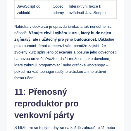
JavaScript od
Codec
Interaktivní lekce k
základů
ademy
ovládnutí JavaScriptu.
Nabídka videokurzů je opravdu široká, a tak nenechte nic
náhodě.
Věnujte chvíli výběru kurzu, který bude nejen
zajímavý, ale i užitečný pro jeho budoucnost.
Důkladné
prozkoumání témat a recenzí vám pomůže zajistit, že
zvolený kurz splní jeho očekávání a posune jeho dovednosti
na novou úroveň. Zvažte i další možnosti jako dovolené,
které zahrnují programovací nebo grafické workshopy –
pokud má váš teenager raději praktickou a interaktivní
formu učení!
11: Přenosný
reproduktor pro
venkovní párty
S blížícími se teplými dny se na každé zahradě, pláži nebo