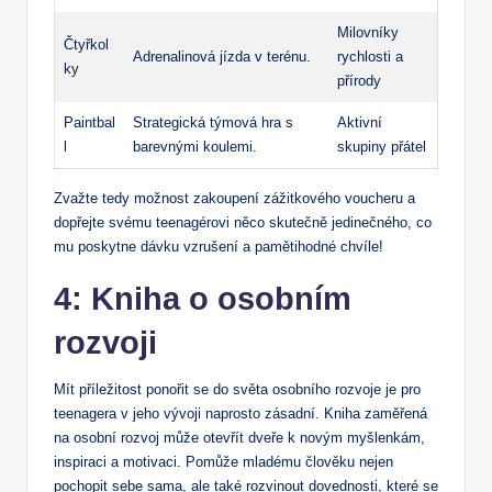
Milovníky
Čtyřkol
Adrenalinová jízda v terénu.
rychlosti a
ky
přírody
Paintbal
Strategická týmová hra s
Aktivní
l
barevnými koulemi.
skupiny přátel
Zvažte tedy možnost zakoupení zážitkového voucheru a
dopřejte svému teenagérovi něco skutečně jedinečného, co
mu poskytne dávku vzrušení a pamětihodné chvíle!
4: Kniha o osobním
rozvoji
Mít příležitost ponořit se do světa osobního rozvoje je pro
teenagera v jeho vývoji naprosto zásadní. Kniha zaměřená
na osobní rozvoj může otevřít dveře k novým myšlenkám,
inspiraci a motivaci. Pomůže mladému člověku nejen
pochopit sebe sama, ale také rozvinout dovednosti, které se