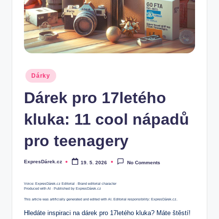
.
c
z
Posted
Dárky
in
Dárek pro 17letého
kluka: 11 cool nápadů
pro teenagery
ExpresDárek.cz
19. 5. 2026
No Comments
Posted
by
Voice: ExpresDárek.cz Editorial · Brand editorial character
Produced with AI · Published by ExpresDárek.cz
This article was artificially generated and edited with AI. Editorial responsibility: ExpresDárek.cz.
Hledáte inspiraci na dárek pro 17letého kluka? Máte štěstí!