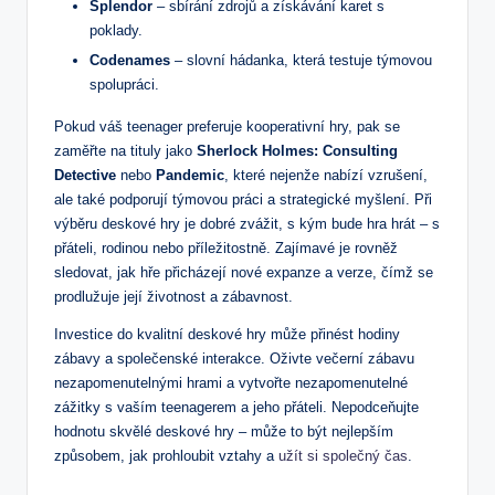
Splendor
– sbírání zdrojů a získávání karet s
poklady.
Codenames
– slovní hádanka, která testuje týmovou
spolupráci.
Pokud váš teenager preferuje kooperativní hry, pak se
zaměřte na tituly jako
Sherlock Holmes: Consulting
Detective
nebo
Pandemic
, které nejenže nabízí vzrušení,
ale také podporují týmovou práci a strategické myšlení. Při
výběru deskové hry je dobré zvážit, s kým bude hra hrát – s
přáteli, rodinou nebo příležitostně. Zajímavé je rovněž
sledovat, jak hře přicházejí nové expanze a verze, čímž se
prodlužuje její životnost a zábavnost.
Investice do kvalitní deskové hry může přinést hodiny
zábavy a společenské interakce. Oživte večerní zábavu
nezapomenutelnými hrami a vytvořte nezapomenutelné
zážitky s vaším teenagerem a jeho přáteli. Nepodceňujte
hodnotu skvělé deskové hry – může to být nejlepším
způsobem, jak prohloubit vztahy a
užít si společný čas
.