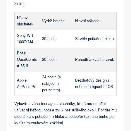
hluku:
Název
Výdrž baterie
Hlavní výhoda
sluchátek
Sony WH-
30 hodin
Skvělé potlačení hluku
1000XM4
Bose
QuietComfo
20 hodin
Pohodlí a kvalitní zvuk
rt 35 II
24 hodin (s
Apple
Bezdrátový design s
nabíjecím
AirPods Pro
dobrou integrací s iOS
pouzdrem)
Vybavte svého teenagera sluchátky, která mu umožní
užívat si každou notu a zvuk bez rušivého okolí. Pořiďte mu
sluchátka s potlačením hluku a podpořte tak jeho touhu po
kvalitním zvukovém zážitku!