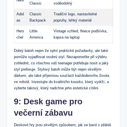
Nike
Classic
voděodolný
Adid
Classic
Tradiční logo, nastavitelné
as
Backpack
popruhy, lehký materiál
Hers
Little
Vintage vzhled, fleece podšívka,
chel
America
kapsa na laptop
Dobrý batoh nejen že splní praktické požadavky, ale také
pomůže vyjadřovat osobní styl. Nezapomeňte při výběru
zohlednit, co všechno váš teenager potřebuje nosit a jaký
styl preferuje. Stylový batoh může být nejen skvělým
dárkem, ale také příjemnou součástí každodenního života
ve městě. Investujte do kvalitního kousku, který vydrží, a
vyberte takový, který nadchne jeho estetické cítění.
9: Desk game pro
večerní zábavu
Deskové hry jsou skvělým způsobem, jak se bavit s přáteli