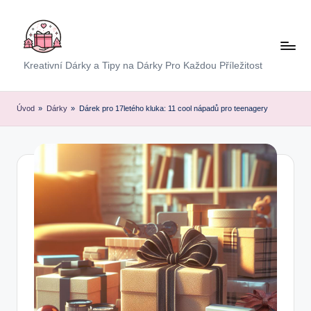
Skip
to
content
E
Kreativní Dárky a Tipy na Dárky Pro Každou Příležitost
x
p
Úvod
»
Dárky
»
Dárek pro 17letého kluka: 11 cool nápadů pro teenagery
r
e
s
D
á
r
e
k