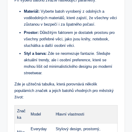
Při výběru batohu zvažte následující parametry:
Materiál:
Vyberte batoh vyrobený z odolných a
voděodolných materiálů, které zajistí, že všechny věci
zůstanou v bezpečí i za špatného počasí.
Prostor:
Důležitým faktorem je dostatek prostoru pro
všechny potřebné věci, jako jsou knihy, notebook,
sluchátka a další osobní věci.
Styl a barva:
Zde se neomezuje fantazie. Sledujte
aktuální trendy, ale i osobní preference, které se
mohou lišit od minimalistického designu po moderní
streetwear.
Zde je užitečná tabulka, která porovnává několik
populárních značek a jejich batohů vhodných pro městský
život:
Znač
Model
Hlavní vlastnosti
ka
Everyday
Stylový design, prostorný,