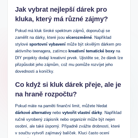
Jak vybrat nejlepší dárek pro
kluka, který má různé zájmy?
Pokud má kluk široké spektrum zájmů, doporučuji se
zaměřit na dárky, které jsou
vícerozměrné
. Například
stylové
sportovní vybavení
může být skvělým dárkem pro
aktivního teenagera, zatímco
kreativní tematické boxy
na
DIY projekty dodají kreativní prvek. Ujistěte se, že dárek lze
přizpůsobit jeho zájmům, což mu pomůže rozvíjet jeho
dovednosti a koníčky.
Co když si kluk dárek přeje, ale je
na hraně rozpočtu?
Pokud máte na paměti finanční limit, můžete hledat
dárkové alternativy
nebo
vytvořit vlastní dárky
. Například
ručně vyrobený zápisník nebo organizér může být nejen
osobní, ale také úsporný. Případně zvážte drobnosti, které
v součtu vytvoří zajímavý balíček. Kluci často ocení