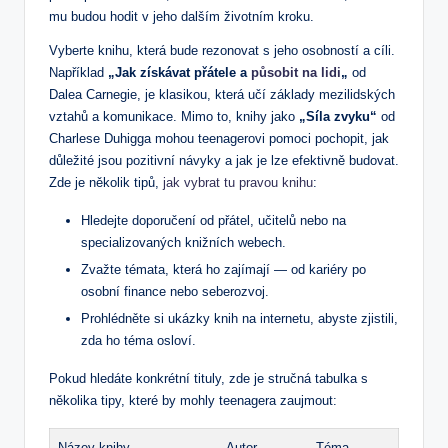
mu budou hodit v jeho dalším životním kroku.
Vyberte knihu, která bude rezonovat s jeho osobností a cíli.
Například
„Jak získávat přátele a
působit na lidi
„
od
Dalea Carnegie, je klasikou, která učí základy mezilidských
vztahů a komunikace. Mimo to, knihy jako
„Síla zvyku“
od
Charlese Duhigga mohou teenagerovi pomoci pochopit, jak
důležité jsou pozitivní návyky a jak je lze efektivně budovat.
Zde je několik tipů,
jak vybrat tu pravou knihu
:
Hledejte doporučení od přátel, učitelů nebo na
specializovaných knižních webech.
Zvažte témata, která ho zajímají — od kariéry po
osobní finance nebo seberozvoj.
Prohlédněte si ukázky knih na internetu, abyste zjistili,
zda ho téma osloví.
Pokud hledáte konkrétní tituly, zde je stručná tabulka s
několika tipy, které by mohly teenagera zaujmout:
Název knihy
Autor
Téma