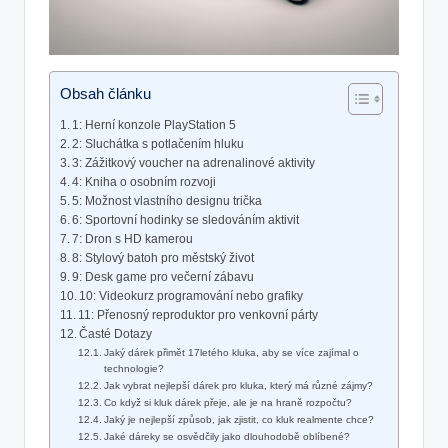
Obsah článku
1: Herní konzole PlayStation 5
2: Sluchátka s potlačením hluku
3: Zážitkový voucher na adrenalinové aktivity
4: Kniha o osobním rozvoji
5: Možnost vlastního designu trička
6: Sportovní hodinky se sledováním aktivit
7: Dron s HD kamerou
8: Stylový batoh pro městský život
9: Desk game pro večerní zábavu
10: Videokurz programování nebo grafiky
11: Přenosný reproduktor pro venkovní párty
Časté Dotazy
Jaký dárek přimět 17letého kluka, aby se více zajímal o
technologie?
Jak vybrat nejlepší dárek pro kluka, který má různé zájmy?
Co když si kluk dárek přeje, ale je na hraně rozpočtu?
Jaký je nejlepší způsob, jak zjistit, co kluk realmente chce?
Jaké dáreky se osvědčily jako dlouhodobě oblíbené?