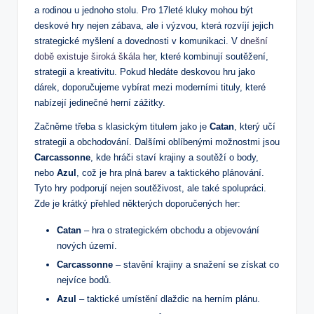
a rodinou u jednoho stolu. Pro 17leté kluky mohou být
deskové hry nejen zábava, ale i výzvou, která rozvíjí jejich
strategické myšlení a dovednosti v komunikaci. V
dnešní
době existuje široká škála
her, které kombinují soutěžení,
strategii a kreativitu. Pokud hledáte deskovou hru jako
dárek, doporučujeme vybírat mezi moderními tituly, které
nabízejí jedinečné herní zážitky.
Začněme třeba s klasickým titulem jako je
Catan
, který učí
strategii a obchodování. Dalšími oblíbenými možnostmi jsou
Carcassonne
, kde hráči staví krajiny a soutěží o body,
nebo
Azul
, což je hra plná barev a taktického plánování.
Tyto hry podporují nejen soutěživost, ale také spolupráci.
Zde je krátký přehled některých doporučených her:
Catan
– hra o strategickém obchodu a objevování
nových území.
Carcassonne
– stavění krajiny a snažení se získat co
nejvíce bodů.
Azul
– taktické umístění dlaždic na herním plánu.