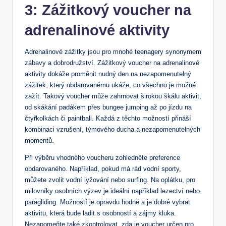
3: Zážitkový voucher na
adrenalinové aktivity
Adrenalinové zážitky jsou pro mnohé teenagery synonymem
zábavy a dobrodružství. Zážitkový voucher na adrenalinové
aktivity dokáže proměnit nudný den na nezapomenutelný
zážitek, který obdarovanému ukáže, co všechno je možné
zažít. Takový voucher může zahrnovat širokou škálu aktivit,
od skákání padákem přes bungee jumping až po jízdu na
čtyřkolkách či paintball. Každá z těchto možností přináší
kombinaci vzrušení, týmového ducha a nezapomenutelných
momentů.
Při výběru vhodného voucheru zohledněte preference
obdarovaného. Například, pokud má rád vodní sporty,
můžete zvolit vodní lyžování nebo surfing. Na oplátku, pro
milovníky osobních výzev je ideální například lezectví nebo
paragliding. Možností je opravdu hodně a je dobré vybrat
aktivitu, která bude ladit s osobností a zájmy kluka.
Nezapomeňte také zkontrolovat, zda je voucher určen pro