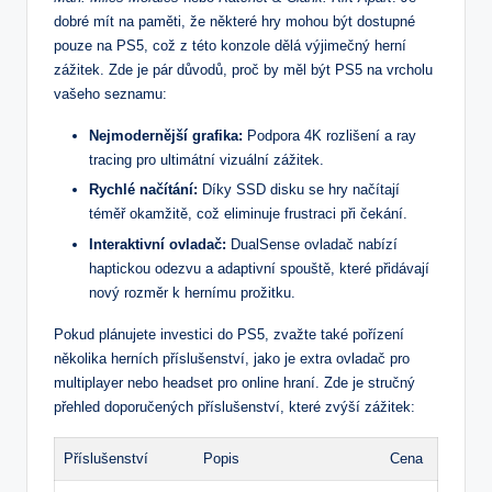
dobré mít na paměti, že některé hry mohou být dostupné
pouze na PS5, což z této konzole dělá výjimečný herní
zážitek. Zde je pár důvodů, proč by měl být PS5 na vrcholu
vašeho seznamu:
Nejmodernější grafika:
Podpora 4K rozlišení a ray
tracing pro ultimátní vizuální zážitek.
Rychlé načítání:
Díky SSD disku se hry načítají
téměř okamžitě, což eliminuje frustraci při čekání.
Interaktivní ovladač:
DualSense ovladač nabízí
haptickou odezvu a adaptivní spouště, které přidávají
nový rozměr k hernímu prožitku.
Pokud plánujete investici do PS5, zvažte také pořízení
několika herních příslušenství, jako je extra ovladač pro
multiplayer nebo headset pro online hraní. Zde je stručný
přehled doporučených příslušenství, které zvýší zážitek:
Příslušenství
Popis
Cena