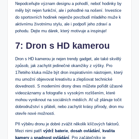
Nepodceňujte význam designu a pohodlí, neboť hodinky by
měly být nejen funkční, ale i pohodlné na nošení. Investice
do sportovních hodinek nejenže povzbudí mladého muže k
aktivnímu životnímu stylu, ale i podpoří jeho zdraví a
pohodu. Dejte mu dárek, který motivuje a inspiruje!
7: Dron s HD kamerou
Dron s HD kamerou je nejen trendy gadget, ale také skvělý
způsob, jak zachytit jedinečné okamžiky z výšky. Pro
17letého kluka může být dron inspirativním nástrojem, který
mu umožní objevovat kreativitu a zlepšovat technické
dovednosti. S moderními drony dnes můžete pořídit úžasné
videozáznamy a fotografie s vysokým rozlišením, které
mohou vyniknout na sociálních médiích. Ať už plánuje točit
dobrodružství s přáteli, nebo zachytit krásy přírody, dron mu
otevře nové možnosti.
Při výběru dronu je dobré zvážit několik klíčových faktorů.
Mezi nimi patří
výdrž baterie
,
dosah ovládání
,
kvalita
kamery
a
snadnost ovládání
. Pro začátečníky je