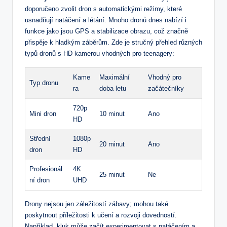
doporučeno zvolit dron s automatickými režimy, které
usnadňují natáčení a létání. Mnoho dronů dnes nabízí i
funkce jako jsou GPS a stabilizace obrazu, což značně
přispěje k hladkým záběrům. Zde je stručný přehled různých
typů dronů s HD kamerou vhodných pro teenagery:
Kame
Maximální
Vhodný pro
Typ dronu
ra
doba letu
začátečníky
720p
Mini dron
10 minut
Ano
HD
Střední
1080p
20 minut
Ano
dron
HD
Profesionál
4K
25 minut
Ne
ní dron
UHD
Drony nejsou jen záležitostí zábavy; mohou také
poskytnout příležitosti k učení a rozvoji dovedností.
Například, kluk může začít experimentovat s natáčením a