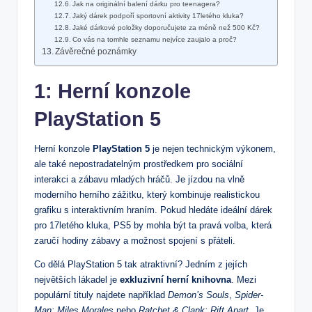
Jak na originální balení dárku pro teenagera?
Jaký dárek podpoří sportovní aktivity 17letého kluka?
Jaké dárkové položky doporučujete za méně než 500 Kč?
Co vás na tomhle seznamu nejvíce zaujalo a proč?
Závěrečné poznámky
1: Herní konzole
PlayStation 5
Herní konzole
PlayStation 5
je nejen technickým výkonem,
ale také nepostradatelným prostředkem pro sociální
interakci a zábavu mladých hráčů. Je jízdou na vlně
moderního herního zážitku, který kombinuje realistickou
grafiku s interaktivním hraním. Pokud hledáte ideální dárek
pro 17letého kluka, PS5 by mohla být ta pravá volba, která
zaručí hodiny zábavy a možnost spojení s přáteli.
Co dělá PlayStation 5 tak atraktivní? Jedním z jejích
největších lákadel je
exkluzivní herní knihovna
. Mezi
populární tituly najdete například
Demon’s Souls
,
Spider-
Man: Miles Morales
nebo
Ratchet & Clank: Rift Apart
. Je