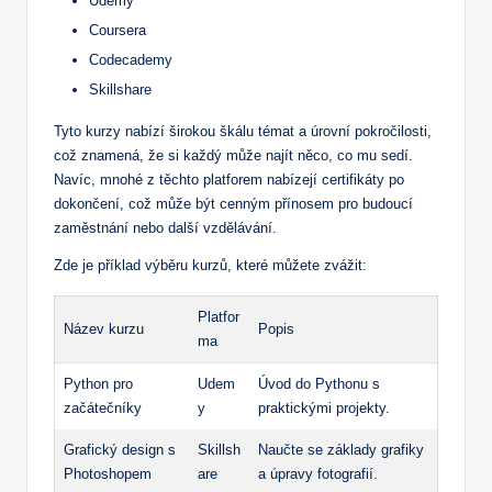
Udemy
Coursera
Codecademy
Skillshare
Tyto kurzy nabízí širokou škálu témat a úrovní pokročilosti,
což znamená, že si každý může najít něco, co mu sedí.
Navíc, mnohé z těchto platforem nabízejí certifikáty po
dokončení, což může být cenným přínosem pro budoucí
zaměstnání nebo další vzdělávání.
Zde je příklad výběru kurzů, které můžete zvážit:
Platfor
Název kurzu
Popis
ma
Python pro
Udem
Úvod do Pythonu s
začátečníky
y
praktickými projekty.
Grafický design s
Skillsh
Naučte se základy grafiky
Photoshopem
are
a úpravy fotografií.