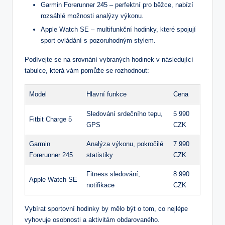
Garmin Forerunner 245 – perfektní pro běžce, nabízí
rozsáhlé možnosti analýzy výkonu.
Apple Watch SE – multifunkční hodinky, které spojují
sport ovládání s pozoruhodným stylem.
Podívejte se na srovnání vybraných hodinek v následující
tabulce, která vám pomůže se rozhodnout:
Model
Hlavní funkce
Cena
Sledování srdečního tepu,
5 990
Fitbit Charge 5
GPS
CZK
Garmin
Analýza výkonu, pokročilé
7 990
Forerunner 245
statistiky
CZK
Fitness sledování,
8 990
Apple Watch SE
notifikace
CZK
Vybírat sportovní hodinky by mělo být o tom, co nejlépe
vyhovuje osobnosti a aktivitám obdarovaného.