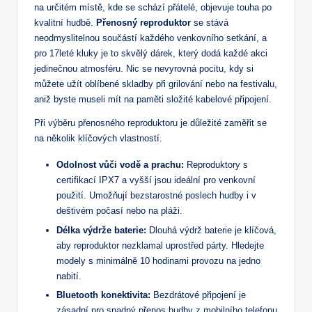
na určitém místě, kde se schází přátelé, objevuje touha po
kvalitní hudbě.
Přenosný reproduktor
se stává
neodmyslitelnou součástí každého venkovního setkání, a
pro 17leté kluky je to skvělý dárek, který dodá každé akci
jedinečnou atmosféru. Nic se nevyrovná pocitu, kdy si
můžete užít oblíbené skladby při grilování nebo na festivalu,
aniž byste museli mít na paměti složité kabelové připojení.
Při výběru přenosného reproduktoru je důležité zaměřit se
na několik klíčových vlastností.
Odolnost vůči vodě a prachu:
Reproduktory s
certifikací IPX7 a vyšší jsou ideální pro venkovní
použití. Umožňují bezstarostné poslech hudby i v
deštivém počasí nebo na pláži.
Délka výdrže baterie:
Dlouhá výdrž baterie je klíčová,
aby reproduktor nezklamal uprostřed párty. Hledejte
modely s minimálně 10 hodinami provozu na jedno
nabití.
Bluetooth konektivita:
Bezdrátové připojení je
zásadní pro snadný přenos hudby z mobilního telefonu