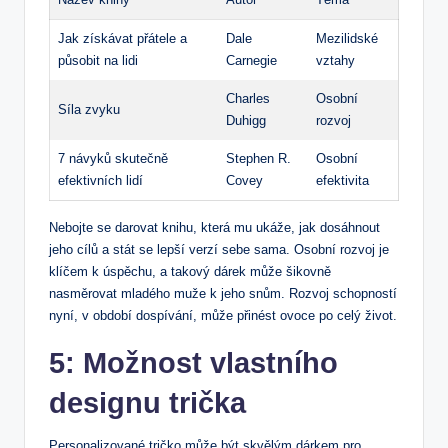
Jak získávat přátele a
Dale
Mezilidské
působit na lidi
Carnegie
vztahy
Charles
Osobní
Síla zvyku
Duhigg
rozvoj
7 návyků skutečně
Stephen R.
Osobní
efektivních lidí
Covey
efektivita
Nebojte se darovat knihu, která mu ukáže, jak dosáhnout
jeho cílů a stát se lepší verzí sebe sama. Osobní rozvoj je
klíčem k úspěchu, a takový dárek může šikovně
nasměrovat mladého muže k jeho snům. Rozvoj schopností
nyní, v období dospívání, může přinést ovoce po celý život.
5: Možnost vlastního
designu trička
Personalizované tričko může být skvělým dárkem pro