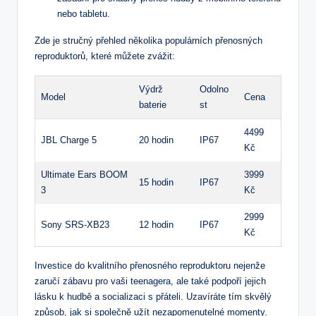
nebo tabletu.
Zde je stručný přehled několika populárních přenosných
reproduktorů, které můžete zvážit:
Výdrž
Odolno
Model
Cena
baterie
st
4499
JBL Charge 5
20 hodin
IP67
Kč
Ultimate Ears BOOM
3999
15 hodin
IP67
3
Kč
2999
Sony SRS-XB23
12 hodin
IP67
Kč
Investice do kvalitního přenosného reproduktoru nejenže
zaručí zábavu pro vaši teenagera, ale také podpoří jejich
lásku k hudbě a socializaci s přáteli. Uzavíráte tím skvělý
způsob, jak si společně užít nezapomenutelné momenty.