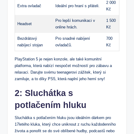
2 000
Extra ovladač
Ideální pro hraní s přáteli.
Kč
Pro lepší komunikaci v
1 500
Headset
online hrách.
Kč
Bezdrátový
Pro snadné nabíjení
700
nabíjecí stojan
ovladačů.
Kč
PlayStation 5 je nejen konzole, ale také komunitní
platforma, která nabízí nespočet možností pro zábavu a
relaxaci. Darujte svému teenagerovi zážitek, který si
zamiluje, a to díky PS5, která naplní jeho herní sny!
2: Sluchátka s
potlačením hluku
Sluchátka s potlačením hluku jsou ideálním dárkem pro
17letého kluka, který chce uniknout z ruchu každodenního
života a ponořit se do své oblíbené hudby, podcastů nebo