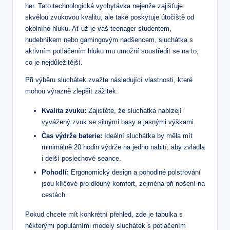
her. Tato technologická vychytávka nejenže zajišťuje
skvělou zvukovou kvalitu, ale také poskytuje útočiště od
okolního hluku. Ať už je váš teenager studentem,
hudebníkem nebo gamingovým nadšencem, sluchátka s
aktivním potlačením hluku mu umožní soustředit se na to,
co je nejdůležitější.
Při výběru sluchátek zvažte následující vlastnosti, které
mohou výrazně zlepšit zážitek:
Kvalita zvuku:
Zajistěte, že sluchátka nabízejí
vyvážený zvuk se silnými basy a jasnými výškami.
Čas výdrže baterie:
Ideální sluchátka by měla mít
minimálně 20 hodin výdrže na jedno nabití, aby zvládla
i delší poslechové seance.
Pohodlí:
Ergonomický design a pohodlné polstrování
jsou klíčové pro dlouhý komfort, zejména při nošení na
cestách.
Pokud chcete mít konkrétní přehled, zde je tabulka s
některými populárními modely sluchátek s potlačením