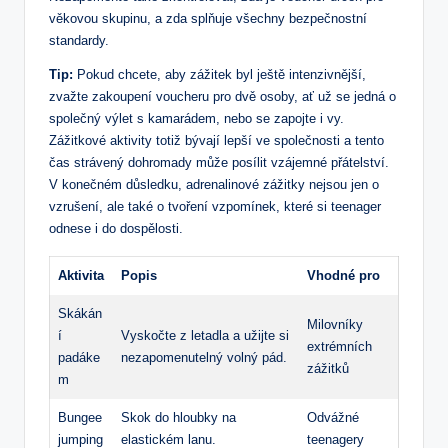
věkovou skupinu, a zda splňuje všechny bezpečnostní
standardy.
Tip:
Pokud chcete, aby zážitek byl ještě intenzivnější,
zvažte zakoupení voucheru pro dvě osoby, ať už se jedná o
společný výlet s kamarádem, nebo se zapojte i vy.
Zážitkové aktivity totiž bývají lepší ve společnosti a tento
čas strávený dohromady může posílit vzájemné přátelství.
V konečném důsledku, adrenalinové zážitky nejsou jen o
vzrušení, ale také o tvoření vzpomínek, které si teenager
odnese i do dospělosti.
Aktivita
Popis
Vhodné pro
Skákán
Milovníky
í
Vyskočte z letadla a užijte si
extrémních
padáke
nezapomenutelný volný pád.
zážitků
m
Bungee
Skok do hloubky na
Odvážné
jumping
elastickém lanu.
teenagery