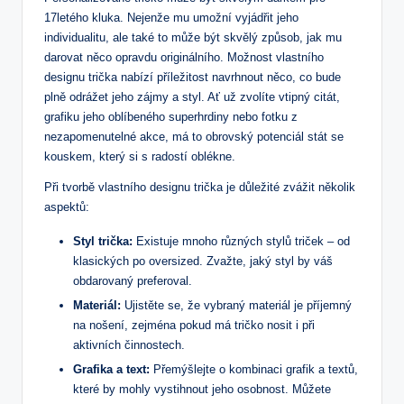
17letého kluka. Nejenže mu umožní vyjádřit jeho
individualitu, ale také to může být skvělý způsob, jak mu
darovat něco opravdu originálního. Možnost vlastního
designu trička nabízí příležitost navrhnout něco, co bude
plně odrážet jeho zájmy a styl. Ať už zvolíte vtipný citát,
grafiku jeho oblíbeného superhrdiny nebo fotku z
nezapomenutelné akce, má to obrovský potenciál stát se
kouskem, který si s radostí oblékne.
Při tvorbě vlastního designu trička je důležité zvážit několik
aspektů:
Styl trička:
Existuje mnoho různých stylů triček – od
klasických po oversized. Zvažte, jaký styl by váš
obdarovaný preferoval.
Materiál:
Ujistěte se, že vybraný materiál je příjemný
na nošení, zejména pokud má tričko nosit i při
aktivních činnostech.
Grafika a text:
Přemýšlejte o kombinaci grafik a textů,
které by mohly vystihnout jeho osobnost. Můžete