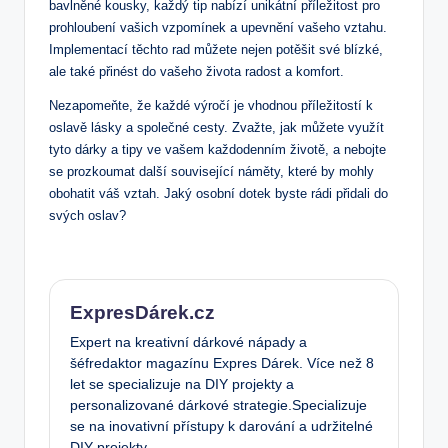
bavlněné kousky, každý tip nabízí unikátní​ příležitost pro
prohloubení vašich vzpomínek a upevnění vašeho vztahu.
Implementací ⁢těchto rad můžete​ nejen⁣ potěšit⁢ své blízké,
ale také⁣ přinést do vašeho života radost a komfort.
Nezapomeňte, že každé ‌výročí je vhodnou příležitostí‌ k
oslavě lásky a společné cesty. Zvažte, jak můžete využít
tyto dárky a ​tipy ve vašem každodenním životě,‌ a nebojte
se prozkoumat další ‌související náměty, které​ by mohly
obohatit váš vztah. Jaký osobní dotek byste rádi přidali do
svých oslav?
ExpresDárek.cz
Expert na kreativní dárkové nápady a
šéfredaktor magazínu Expres Dárek. Více než 8
let se specializuje na DIY projekty a
personalizované dárkové strategie.Specializuje
se na inovativní přístupy k darování a udržitelné
DIY projekty.