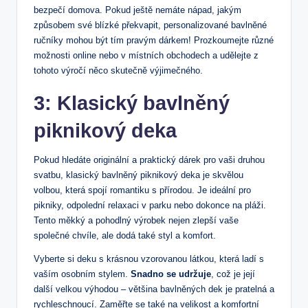
bezpečí domova. Pokud‌ ještě nemáte ⁢nápad, jakým
způsobem své blízké ‍překvapit, personalizované bavlněné
ručníky mohou být tím pravým dárkem! Prozkoumejte různé
možnosti ⁣online nebo v místních obchodech a udělejte z
‍tohoto výročí něco skutečně výjimečného.
3: Klasický bavlněný
piknikový ‌deka
Pokud hledáte originální a praktický dárek pro vaši druhou
svatbu, klasický bavlněný piknikový deka je skvělou
volbou, která spojí romantiku s ‌přírodou. Je ideální pro
‌pikniky, odpolední relaxaci v‌ parku ⁤nebo dokonce na⁢ pláži.
Tento měkký a pohodlný⁣ výrobek nejen⁤ zlepší vaše
společné ⁢chvíle, ale dodá také styl a komfort.
Vyberte ⁣si⁤ deku s krásnou vzorovanou látkou, která ladí s
vaším osobním stylem.
Snadno se udržuje
, což je její
další velkou výhodou – většina bavlněných dek je pratelná a
rychleschnoucí. Zaměřte se‍ také na velikost a komfortní