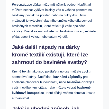
Personalizace dárku může mít několik podob. Například
⁢můžete nechat vyšívat iniciály vás a vašeho partnera na
bavlněný povlak ‍na polštář, nebo na přikrývku. Další
možností je vytvoření vlastního uměleckého díla pomocí​
bavlněných materiálů, které⁤ reflektují ‌vaše společné
zážitky. Pokud se rozhodnete pro bavlněnou tričko, můžete
přidat osobní vzkaz nebo datum výročí.
Jaké další nápady na dárky
kromě textilií existují, které lze
zahrnout do bavlněné‍ svatby?
Kromě textilií jako ⁢jsou polštáře a ubrusy můžete zvolit i
alternativní dárky. Například,
bavlněné zápisníky
pro
společné plánování budoucnosti, nebo
bavlněné obrazy
s
vašimi‌ oblíbenými citáty. Také můžete ⁣vybrat
bavlněné
květinové⁤ kompozice
, které přidají vášmu domovu kouzlo
a trvanlivost.
Jaký je vhodný způsob, jak‌