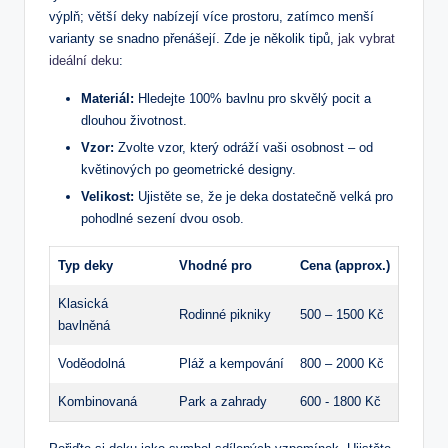
výplň; větší deky nabízejí více prostoru, zatímco menší
varianty se snadno přenášejí. ‍Zde je několik tipů,
jak vybrat
ideální deku
:
Materiál:
Hledejte 100% bavlnu⁣ pro skvělý pocit a
dlouhou životnost.
Vzor:
Zvolte vzor, který odráží vaši osobnost – od
květinových po​ geometrické designy.
Velikost:
Ujistěte se, že je deka dostatečně velká pro
pohodlné sezení dvou osob.
Typ deky
Vhodné pro
Cena (approx.)
Klasická
Rodinné ⁣pikniky
500 – 1500 Kč
bavlněná
Voděodolná
Pláž a kempování
800 – 2000 Kč
Kombinovaná
Park a zahrady
600 -​ 1800 Kč