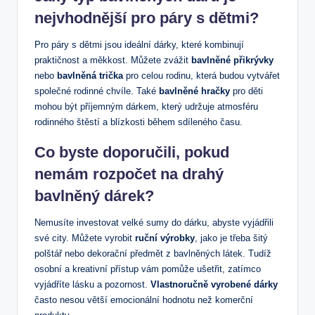
nejvhodnější pro páry s dětmi?
Pro páry⁤ s dětmi‍ jsou⁣ ideální dárky, které kombinují
praktičnost a měkkost. Můžete zvážit
bavlněné přikrývky
nebo
bavlněná trička
pro celou rodinu, která budou vytvářet
společné rodinné ⁣chvíle. Také
bavlněné hračky
pro děti
mohou být příjemným dárkem, který udržuje atmosféru
rodinného štěstí a blízkosti‍ během sdíleného času.
Co byste doporučili, pokud
nemám rozpočet na drahý
bavlněný dárek?
Nemusíte investovat velké sumy do dárku, abyste vyjádřili
své city. Můžete vyrobit
ruční výrobky
, jako je třeba šitý
polštář nebo dekorační předmět z bavlněných látek. Tudíž⁤
osobní a kreativní přístup vám pomůže⁤ ušetřit, zatímco
vyjádříte lásku a pozornost.
Vlastnoručně vyrobené dárky
často nesou větší emocionální hodnotu než komerční