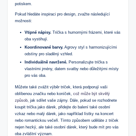
potiskem.
Pokud ​hledáte inspiraci pro design, zvažte následující
možnosti:
Vtipné nápisy.
Trička s humornými frázemi, které vás
oba vystihují.
Koordinované ‍barvy.
Agrovy styl s harmonizujícími
odstíny pro sladěný ⁢vzhled.
Individuálně navržené.
Personalizujte⁣ trička s
vlastními jmény,‌ datem svatby nebo důležitými místy
⁢pro⁤ vás oba.
Můžete ⁣také zvážit výběr triček,⁢ která podporují vaši
oblíbenou⁢ značku nebo koníček,
což může být skvělý
způsob
, ​jak sdílet ⁤vaše⁢ zájmy.⁣ Dále, pokud se rozhodnete
koupit trička jako dárek, přidejte​ do balení také osobní
vzkaz nebo malý dárek, ⁤jako například lístky na​ koncert
nebo romantickou večeři. Tímto způsobem⁣ uděláte z triček
nejen hezký, ale⁤ také osobní dárek, který bude mít pro vás
oba zvláštní význam.