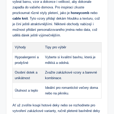
vybrat barvu, vzor a dokonce⁢ i velikost, aby dokonale‍
zapadla do vašeho ‍domova.‍ Pro inspiraci zkuste
prozkoumat různé styly pletení, jako je
honeycomb
nebo⁤
cable knit
. Tyto ⁢vzory přidají dekám hloubku a texturu, což
je činí ještě atraktivnějšími. Některé ⁤obchody nabízejí i
možnost přidání personalizovaného jména nebo data, což
udělá dárek ​ještě výjimečnějším.
Výhody
Tipy pro výběr
Hypoalergenní⁣ a
Vyberte si kvalitní bavlnu, která je
prodyšné
měkká a odolná.
Osobní dotek a
Zvažte zakázkové vzory a barevné
unikátnost
kombinace.
Ideální ⁢pro romantické večery doma
Útulnost a teplo
nebo na ​pikniku.
Ať už ⁤zvolíte koupi‍ hotové deky nebo se rozhodnete ⁤pro
vytvoření zakázkové varianty,⁤ ručně pletené bavlněné deky ​