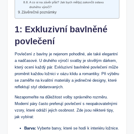
A co si na závěr přát? ⁤Jak bych měl(a) zakončit oslavu
druhého výročí?
Závěrečné poznámky
1: ​Exkluzivní bavlněné
povlečení
Povlečení ⁤z ⁢bavlny je nejenom pohodlné, ale také elegantní
⁣a nadčasové. U druhého výročí svatby je skvělým dárkem,
který ocení každý pár. Exkluzivní bavlněné povlečení ‍může
proměnit každou ložnici v oázu klidu a romantiky. Při výběru
se zaměřte na kvalitní materiály a jedinečné designy, které
reflektují styl obdarovaných. ⁤
Nezapomeňte na důležitost volby správného rozměru.
Moderní páry často preferují povlečení s neopakovatelnými​
vzory, které odráží jejich osobnost. Zde jsou některé tipy,
jak vybírat:
Barva:
‌Vyberte ‌barvy, ⁣které se hodí k interiéru ložnice.