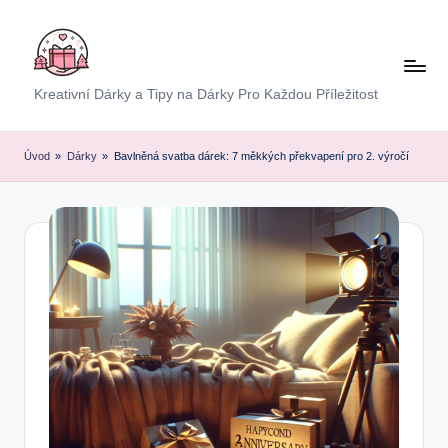
Skip
to
content
E
Kreativní Dárky a Tipy na Dárky Pro Každou Příležitost
x
p
Úvod
»
Dárky
»
Bavlněná svatba dárek: 7 měkkých překvapení pro 2. výročí
r
e
s
D
á
r
e
k