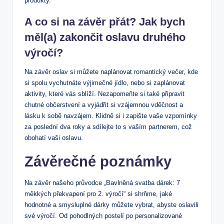
produkty.
A co si na závěr přát? ⁤Jak bych
měl(a) zakončit oslavu druhého
výročí?
Na závěr oslav si můžete naplánovat romantický večer, kde
si spolu vychutnáte výjimečné jídlo, nebo si zaplánovat
aktivity, které vás sblíží.⁣ Nezapomeňte si také připravit
chutné občerstvení a vyjádřit si vzájemnou vděčnost a⁤
lásku k sobě navzájem. Klidně si i zapište vaše vzpomínky ​
za poslední dva roky a⁤ sdílejte to s vaším partnerem, což
obohatí vaši oslavu.
Závěrečné poznámky
Na závěr našeho průvodce „Bavlněná svatba dárek: 7⁣
měkkých překvapení‌ pro 2. výročí“ si shrňme, jaké
hodnotné a smysluplné dárky můžete vybrat,⁣ abyste oslavili
své výročí.‍ Od pohodlných postelí po personalizované⁤