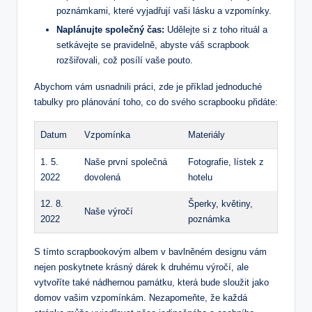
poznámkami, které vyjadřují vaši ⁢lásku a vzpomínky.
Naplánujte společný čas:
Udělejte si ⁢z ⁢toho rituál a
setkávejte se pravidelně, abyste váš scrapbook ​
rozšiřovali, což posílí vaše pouto.
Abychom vám⁤ usnadnili práci, zde je příklad jednoduché
tabulky pro ⁢plánování toho, ‍co ​do ‌svého scrapbooku přidáte:
Datum
Vzpomínka
Materiály
1. 5.
Naše první společná
Fotografie, lístek ​z
2022
dovolená
hotelu
12. 8.
Šperky, květiny,
Naše výročí
2022
poznámka
S tímto‍ scrapbookovým albem v bavlněném designu vám
nejen poskytnete krásný dárek k druhému výročí, ale
vytvoříte také nádhernou památku, která bude sloužit jako
domov‌ vašim vzpomínkám. ​Nezapomeňte, že každá ​