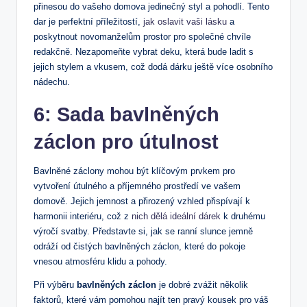
přinesou do vašeho domova jedinečný styl a pohodlí. Tento
dar je perfektní ‌příležitostí,
jak oslavit vaši lásku
​a
poskytnout novomanželům prostor pro společné chvíle
redakčně. Nezapomeňte vybrat deku, která bude ladit s
jejich stylem a vkusem, což dodá ‌dárku ještě více ‍osobního
‌nádechu.
6: Sada bavlněných
záclon pro útulnost
Bavlněné záclony mohou být⁤ klíčovým prvkem pro
vytvoření útulného a příjemného prostředí ve vašem
domově. Jejich ⁣jemnost a přirozený vzhled‌ přispívají k
harmonii interiéru, což z
nich dělá ideální dárek
‍k druhému‌
výročí svatby. Představte si, jak se ‌ranní slunce jemně
odráží od ⁤čistých bavlněných záclon, které do pokoje
vnesou atmosféru klidu a ‌pohody.
Při výběru
bavlněných záclon
je dobré zvážit několik
faktorů,⁤ které vám pomohou najít ten pravý kousek pro váš