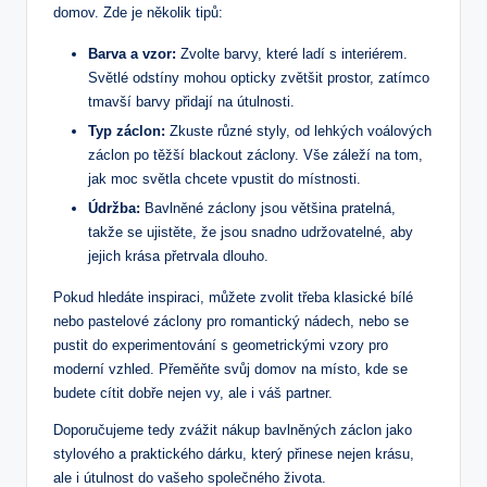
domov. ⁤Zde je několik tipů:
Barva a vzor:
Zvolte barvy, které⁢ ladí s interiérem.
Světlé odstíny mohou opticky zvětšit prostor, zatímco
tmavší ‌barvy přidají ⁢na útulnosti.
Typ záclon:
Zkuste různé styly, ⁤od lehkých voálových
‌záclon po těžší blackout záclony. Vše záleží na tom,
jak moc světla chcete ‌vpustit do místnosti.
Údržba:
⁤Bavlněné záclony jsou většina pratelná,
takže se ujistěte, že jsou snadno udržovatelné, aby
jejich krása přetrvala dlouho.
Pokud hledáte ⁤inspiraci, můžete zvolit třeba klasické bílé
nebo pastelové záclony pro romantický nádech, nebo ⁤se
pustit⁤ do experimentování s geometrickými vzory pro
moderní vzhled. Přeměňte svůj domov na místo, kde se⁤
budete cítit dobře nejen vy, ale i váš partner.
Doporučujeme tedy⁤ zvážit ​nákup bavlněných záclon ​jako
stylového ​a praktického dárku, který‍ přinese nejen krásu,
ale i útulnost do vašeho společného života.