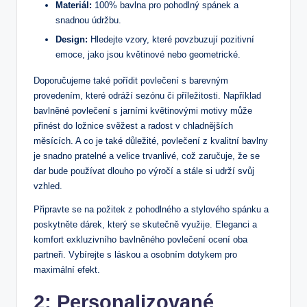
Materiál:
100% bavlna pro pohodlný spánek a
snadnou údržbu.
Design:
Hledejte ​vzory, které povzbuzují pozitivní
emoce, jako jsou květinové nebo geometrické.
Doporučujeme také pořídit povlečení ⁤s barevným
provedením, které odráží sezónu či příležitosti. Například
bavlněné povlečení s jarními květinovými motivy může
přinést do ložnice svěžest a radost v chladnějších
měsících. A co je také ⁤důležité, povlečení z kvalitní bavlny
je snadno pratelné a​ velice trvanlivé, což zaručuje, ⁣že⁢ se
dar bude používat dlouho po výročí a stále si udrží svůj
vzhled.
Připravte se na požitek ​z pohodlného a stylového spánku a
poskytněte dárek, který se skutečně využije. Eleganci a
komfort exkluzivního bavlněného povlečení ocení oba
partneři. Vybírejte s láskou a osobním dotykem pro
maximální efekt.
2: Personalizované