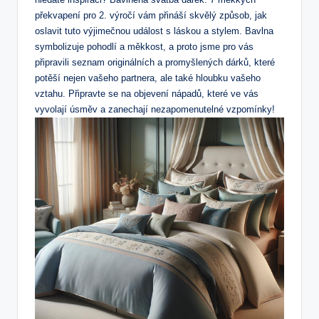
překvapení pro 2. výročí vám přináší skvělý způsob, ⁣jak
oslavit tuto⁢ výjimečnou událost s láskou a ‍stylem. Bavlna
symbolizuje pohodlí a měkkost, a proto jsme pro vás
připravili seznam originálních a promyšlených dárků, které
potěší nejen vašeho partnera, ale také hloubku vašeho‍
vztahu. Připravte se na objevení nápadů, které ve⁢ vás
⁤vyvolají úsměv ⁤a zanechají nezapomenutelné vzpomínky!