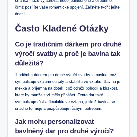
stránka může vyjadřovat něco ​jedinečného a‍ osobního,
‍čímž posílíte vaše romantické spojení.⁢ Začněte tvořit ještě
dnes!
Často⁢ Kladené Otázky
Co ‍je tradičním ⁣dárkem ​pro druhé
výročí svatby a proč je bavlna tak
důležitá?
Tradičním dárkem pro druhé výročí‌ svatby je bavlna, což
symbolizuje vzájemnou city a stabilitu ve vztahu. Bavlna je
měkká a příjemná na dotek, což⁢ odráží pohodlí a blízkost,
které⁤ by manželství mělo přinášet. Tento dar také
symbolizuje růst a flexibilitu ve vztahu, jelikož⁢ bavlna se
snadno⁢ formuje a přizpůsobuje různým potřebám.
Jak mohu personalizovat
bavlněný dar pro druhé výročí?