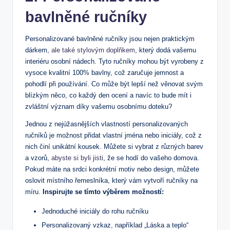
‌bavlněné ručníky
Personalizované bavlněné ručníky jsou nejen praktickým
dárkem,
ale také stylovým doplňkem
, který dodá vašemu
interiéru osobní ‍nádech. Tyto ručníky mohou‌ být⁣ vyrobeny z
vysoce kvalitní 100% bavlny, což zaručuje jemnost a
pohodlí při⁤ používání. Co‍ může být lepší než⁢ věnovat svým
blízkým něco, co každý ⁢den ocení ​a navíc to bude mít i‌
zvláštní význam díky vašemu osobnímu doteku?
Jednou z nejúžasnějších vlastností personalizovaných
ručníků je možnost přidat⁤ vlastní jména nebo‌ iniciály, což⁤ z
nich činí unikátní kousek. Můžete si vybrat z ​různých barev
a vzorů,
abyste si byli jisti
, ‍že se hodí do vašeho ⁤domova.⁢
Pokud máte na srdci konkrétní motiv nebo design, můžete
oslovit místního řemeslníka, který vám vytvoří ručníky na
míru.
Inspirujte se tímto výběrem možností:
Jednoduché iniciály do rohu ručníku
Personalizovaný ⁢vzkaz, například „Láska a ⁢teplo“