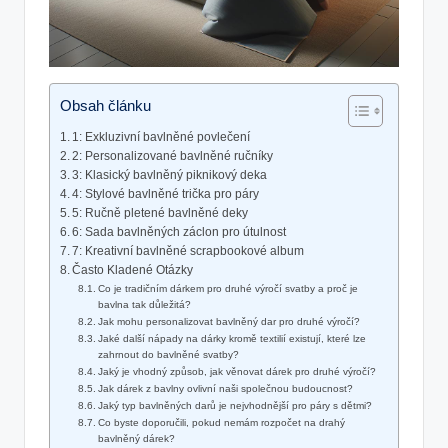
Obsah článku
1: ​Exkluzivní bavlněné povlečení
2: Personalizované ‌bavlněné ručníky
3: Klasický bavlněný piknikový ‌deka
4: Stylové bavlněné trička pro páry
5: Ručně pletené bavlněné deky
6: Sada bavlněných záclon pro útulnost
7: Kreativní bavlněné scrapbookové album
Často⁢ Kladené Otázky
Co ‍je tradičním ⁣dárkem ​pro druhé výročí svatby a proč je
bavlna tak důležitá?
Jak mohu personalizovat bavlněný dar pro druhé výročí?
Jaké další nápady na dárky kromě textilií existují, které lze
zahrnout do bavlněné‍ svatby?
Jaký je vhodný způsob, jak‌ věnovat dárek‌ pro druhé výročí?
Jak dárek z bavlny‍ ovlivní naši⁤ společnou budoucnost?
Jaký typ ⁢bavlněných darů je nejvhodnější pro páry s dětmi?
Co byste doporučili, pokud nemám rozpočet na drahý
bavlněný dárek?