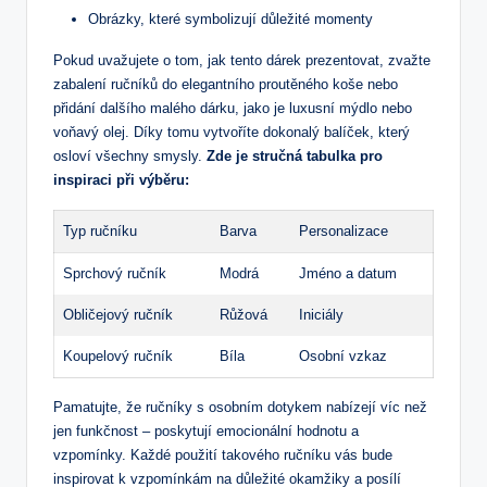
Obrázky, které symbolizují důležité momenty
Pokud uvažujete o tom, ⁣jak tento dárek‌ prezentovat, zvažte
zabalení ručníků do elegantního proutěného koše nebo
přidání dalšího malého dárku, jako je ‍luxusní mýdlo nebo
voňavý olej. Díky tomu vytvoříte dokonalý balíček, který
osloví všechny smysly.
Zde je stručná tabulka⁤ pro
inspiraci při výběru:
Typ ručníku
Barva
Personalizace
Sprchový‌ ručník
Modrá
Jméno a datum
Obličejový ručník
Růžová
Iniciály
Koupelový ručník
Bíla
Osobní vzkaz
Pamatujte, že ručníky s osobním dotykem nabízejí víc než
jen funkčnost – ⁤poskytují emocionální hodnotu a
vzpomínky. Každé použití takového ručníku vás bude
inspirovat k vzpomínkám na důležité okamžiky a posílí