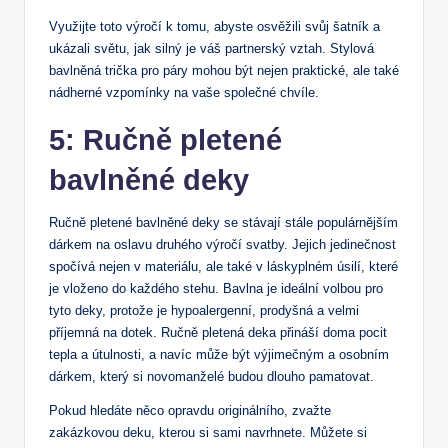
Využijte toto výročí k tomu, abyste osvěžili svůj šatník a
ukázali světu, jak silný je váš partnerský vztah. Stylová
bavlněná⁤ trička pro páry mohou být nejen praktické, ale také
nádherné​ vzpomínky na vaše společné chvíle.
5: Ručně pletené
bavlněné deky
Ručně pletené bavlněné deky se stávají stále populárnějším
dárkem na oslavu druhého výročí svatby. Jejich jedinečnost
spočívá nejen v materiálu, ale také v láskyplném úsilí, které​
je vloženo do každého⁢ stehu. Bavlna je ideální volbou pro
tyto deky, protože je hypoalergenní, prodyšná a velmi
⁢příjemná na dotek. Ručně pletená deka​ přináší doma pocit
tepla a ⁢útulnosti, a navíc může být výjimečným a osobním
dárkem, který ‌si novomanželé budou dlouho pamatovat.
Pokud hledáte něco opravdu originálního, ⁣zvažte
zakázkovou deku, kterou si sami navrhnete. Můžete si