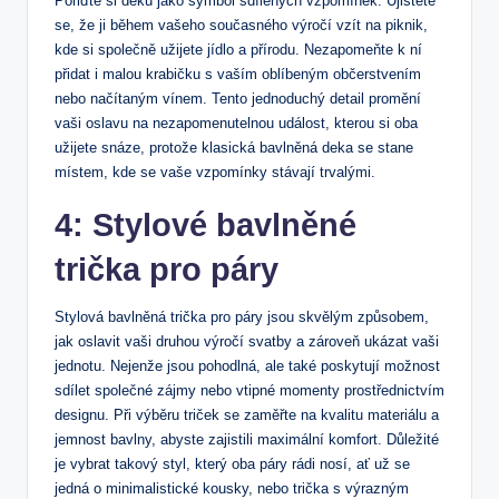
Pořiďte si deku jako symbol sdílených vzpomínek. Ujistěte
⁣se, že ji⁣ během vašeho současného výročí vzít na piknik,
kde si společně ⁣užijete jídlo a přírodu.‍ Nezapomeňte k⁣ ní
‌přidat i malou krabičku s vaším oblíbeným občerstvením
‌nebo načítaným vínem. Tento jednoduchý detail promění
vaši oslavu na nezapomenutelnou událost, kterou si oba
užijete ⁢snáze, protože ‌klasická bavlněná deka se stane ​
místem, kde se ⁢vaše vzpomínky stávají​ trvalými.
4: Stylové bavlněné
trička pro páry
Stylová bavlněná trička pro páry‍ jsou skvělým způsobem,
jak oslavit​ vaši ⁣druhou výročí svatby a zároveň ukázat vaši
jednotu. Nejenže jsou pohodlná, ale také poskytují možnost
sdílet společné zájmy nebo vtipné momenty prostřednictvím
designu. Při výběru triček se zaměřte na kvalitu materiálu a
jemnost bavlny, abyste zajistili maximální komfort. Důležité
je vybrat ‌takový styl, který oba⁤ páry rádi nosí, ať⁣ už se
jedná o⁤ minimalistické kousky,⁤ nebo‌ trička s výrazným‌