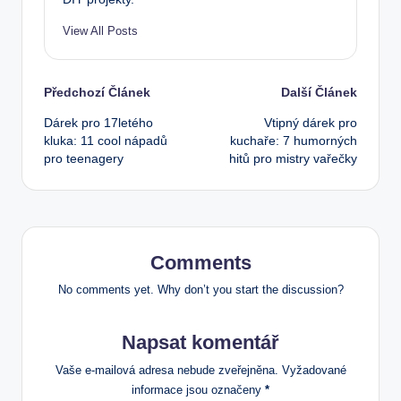
View All Posts
Post
Předchozí Článek
Další Článek
Dárek pro 17letého
Vtipný dárek pro
navigation
kluka: 11 cool nápadů
kuchaře: 7 humorných
pro teenagery
hitů pro mistry vařečky
Comments
No comments yet. Why don’t you start the discussion?
Napsat komentář
Vaše e-mailová adresa nebude zveřejněna.
Vyžadované
informace jsou označeny
*