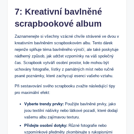
7: Kreativní bavlněné
scrapbookové album
Zaznamenejte si všechny vzácné chvíle ‌strávené ve dvou‍ v
kreativním bavlněném scrapbookovém albu. Tento dárek
nejenže splňuje ⁤téma bavlněného výročí, ale také poskytuje
nádherný způsob,⁣ jak udržet ​vzpomínky na ‌váš společný
čas. Scrapbook vytváří osobní ‌prostor, kde mohou být
uchovány fotografie, lístky z památných míst nebo ručně
psané poznámky, které zachycují esenci vašeho vztahu.
Při sestavování svého scrapbooku zvažte následující tipy
pro maximální efekt:
Vyberte trendy prvky:
Použijte bavlněné prvky, jako
jsou textilní nášivky nebo látkové pozadí,‍ které dodají
vašemu albu zajímavou texturu.
Přidejte ‍osobní⁢ dotyky:
Různé fotografie nebo
vzpomínkové předměty ​zkombinujte​ s rukopisnými