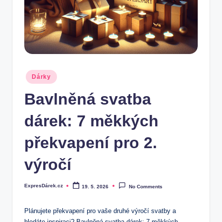
.
c
z
Posted
Dárky
in
Bavlněná svatba
dárek: 7 měkkých
překvapení pro 2.
výročí
ExpresDárek.cz
19. 5. 2026
No Comments
Posted
by
Plánujete překvapení pro vaše druhé výročí svatby ​a
hledáte inspiraci? Bavlněná svatba dárek: 7 měkkých