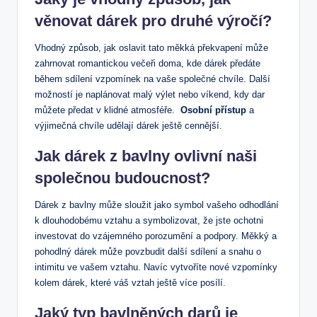
věnovat dárek‌ pro druhé výročí?
Vhodný ⁤způsob, jak oslavit tato měkká překvapení⁢ může
zahrnovat romantickou večeři doma, kde ‌dárek předáte
během sdílení vzpomínek‌ na vaše společné chvíle. Další⁤
možností ⁣je naplánovat malý ​výlet nebo víkend, kdy dar
můžete předat v klidné atmosféře. ⁢
Osobní‍ přístup
​a
výjimečná chvíle ⁣udělají ⁣dárek ještě cennější.
Jak dárek z bavlny‍ ovlivní naši⁤
společnou budoucnost?
Dárek z bavlny může sloužit jako symbol vašeho odhodlání
k ‍dlouhodobému vztahu a symbolizovat, že jste⁤ ochotni
investovat do vzájemného porozumění a podpory. Měkký ‌a
pohodlný dárek může ‌povzbudit další sdílení a⁢ snahu o
intimitu‍ ve vašem vztahu. Navíc vytvoříte nové vzpomínky
kolem dárek, které váš vztah ještě‍ více posílí.
Jaký typ ⁢bavlněných darů je