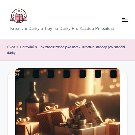
Skip
to
content
E
Kreativní Dárky a Tipy na Dárky Pro Každou Příležitost
x
p
Úvod
»
Darování
»
Jak zabalit mince jako dárek: Kreativní nápady pro finanční
dárky!
r
e
s
D
á
r
e
k