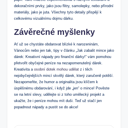
dekoračními prvky, jako jsou flitry, samolepky, nebo přírodní
materiály, jako je juta. Všechny tyto detaily přispějí k
celkovému vizuálnímu dojmu dárku.
Závěrečné myšlenky
Ať už se chystáte obdarovat blízké k narozeninám,
Vánocům nebo jen tak, tipy v článku „Jak zabalit mince jako
dárek: Kreativní nápady pro finanční dárky!“ vám pomohou
přetvořit obyčejné peníze na nezapomenutelný dárek.
Kreativita a
osobní dotek mohou udělat
z i těch
nejobyčejnějších mincí skvělý dárek, který zaručeně potěší.
Nezapomeňte, že humor a originalita jsou klíčem k
úspěšnému obdarování, i když jde „jen“ o mince! Pověste
se na letní slevy, udělejte si z toho umělecký projekt a
ukažte, že i peníze mohou mít duši. Teď už stačí jen
popadnout nápady a pustit se do akce!