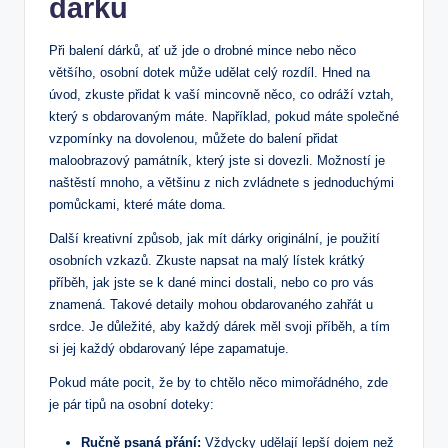
dárků
Při balení dárků, ať už jde o drobné mince nebo něco
většího, osobní dotek může udělat celý rozdíl. Hned na
úvod, zkuste přidat k vaší mincovně něco, co odráží vztah,
který s obdarovaným máte. Například, pokud máte společné
vzpomínky na dovolenou, můžete do balení přidat
maloobrazový památník, který jste si dovezli. Možností je
naštěstí mnoho, a většinu z nich zvládnete s jednoduchými
pomůckami, které máte doma.
Další kreativní způsob, jak mít dárky originální, je použití
osobních vzkazů. Zkuste napsat na malý lístek krátký
příběh, jak jste se k dané minci dostali, nebo co pro vás
znamená. Takové detaily mohou obdarovaného zahřát u
srdce. Je důležité, aby každý dárek měl svoji příběh, a tím
si jej každý obdarovaný lépe zapamatuje.
Pokud máte pocit, že by to chtělo něco mimořádného, zde
je pár tipů na osobní doteky:
Ručně psaná přání:
Vždycky udělají lepší dojem než