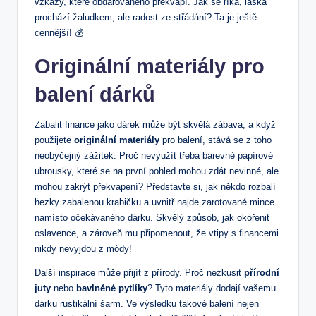
vzkazy, které obdarovaného překvapí. Jak se říká, láska
prochází žaludkem, ale radost ze střádání? Ta je ještě
cennější! 💰
Originální materiály pro
balení dárků
Zabalit finance jako dárek může být skvělá zábava, a když
použijete
originální materiály
pro balení, stává se z toho
neobyčejný zážitek. Proč nevyužít třeba barevné papírové
ubrousky, které se na první pohled mohou zdát nevinné, ale
mohou zakrýt překvapení? Představte si, jak někdo rozbalí
hezky zabalenou krabičku a uvnitř najde zarotované mince
namísto očekávaného dárku. Skvělý způsob, jak okořenit
oslavence, a zároveň mu připomenout, že vtipy s financemi
nikdy nevyjdou z módy!
Další inspirace může přijít z přírody. Proč nezkusit
přírodní
juty
nebo
bavlněné pytlíky
? Tyto materiály dodají vašemu
dárku rustikální šarm. Ve výsledku takové balení nejen