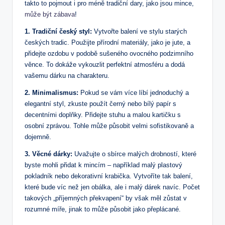
takto to pojmout i pro méně tradiční dary, jako jsou mince,
může být zábava
!
1. Tradiční český styl:
Vytvořte balení ve stylu starých
českých tradic. Použijte přírodní materiály, jako je jute, a
přidejte ozdobu v podobě sušeného ovocného podzimního
věnce. To dokáže vykouzlit perfektní atmosféru a dodá
vašemu dárku na charakteru.
2. Minimalismus:
Pokud se vám více líbí jednoduchý a
elegantní styl, zkuste použít černý nebo bílý papír s
decentními doplňky. Přidejte stuhu a malou kartičku s
osobní zprávou. Tohle může působit velmi sofistikovaně a
dojemně.
3. Věcné dárky:
Uvažujte o sbírce malých drobností, které
byste mohli přidat k mincím – například malý plastový
pokladník nebo dekorativní krabička. Vytvoříte tak balení,
které bude víc než jen obálka, ale i malý dárek navíc. Počet
takových „příjemných překvapení“ by však měl zůstat v
rozumné míře, jinak to může působit jako přeplácané.