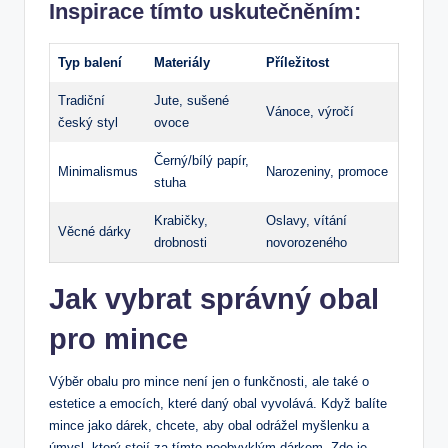
Inspirace tímto uskutečněním:
Typ balení
Materiály
Příležitost
Tradiční
Jute, sušené
Vánoce, výročí
český styl
ovoce
Černý/bílý papír,
Minimalismus
Narozeniny, promoce
stuha
Krabičky,
Oslavy, vítání
Věcné dárky
drobnosti
novorozeného
Jak vybrat správný obal
pro mince
Výběr obalu pro mince není jen o funkčnosti, ale také o
estetice a emocích, které daný obal vyvolává. Když balíte
mince jako dárek, chcete, aby obal odrážel myšlenku a
úmysl, který stojí za tímto neobvyklým dárkem. Zde je