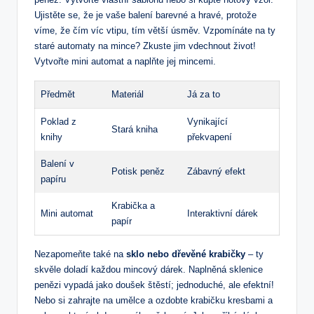
Ujistěte se, že je vaše balení barevné a hravé, protože
víme, že čím víc vtipu, tím větší úsměv. Vzpomínáte na ty
staré automaty na mince? Zkuste jim vdechnout život!
Vytvořte mini automat a naplňte jej mincemi.
Předmět
Materiál
Já za to
Poklad z
Vynikající
Stará kniha
knihy
překvapení
Balení v
Potisk peněz
Zábavný efekt
papíru
Krabička a
Mini automat
Interaktivní dárek
papír
Nezapomeňte také na
sklo nebo dřevěné krabičky
– ty
skvěle doladí každou mincový dárek. Naplněná sklenice
penězi vypadá jako doušek štěstí; jednoduché, ale efektní!
Nebo si zahrajte na umělce a ozdobte krabičku kresbami a