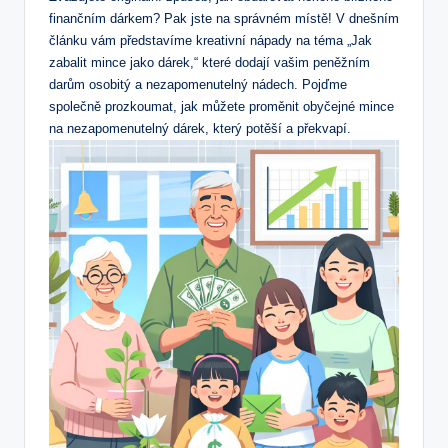
finančním dárkem? Pak jste na správném místě! V dnešním
článku vám představíme kreativní nápady na téma „Jak
zabalit mince jako dárek,“ které dodají vašim peněžním
darům osobitý a nezapomenutelný nádech. Pojďme
společně prozkoumat, jak můžete proměnit obyčejné mince
na nezapomenutelný dárek, který potěší a překvapí.