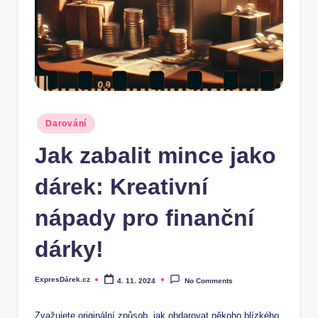
.
c
z
Posted
Darování
in
Jak zabalit mince jako
dárek: Kreativní
nápady pro finanční
dárky!
ExpresDárek.cz
4. 11. 2024
No Comments
Posted
by
Zvažujete originální způsob, jak obdarovat někoho blízkého