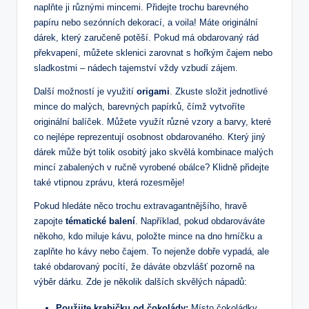
naplňte ji různými mincemi. Přidejte trochu barevného
papíru nebo sezónních dekorací, a voila! Máte originální
dárek, který zaručeně potěší. Pokud má obdarovaný rád
překvapení, můžete sklenici zarovnat s hořkým čajem nebo
sladkostmi – nádech tajemství vždy vzbudí zájem.
Další možností je využití
origami
. Zkuste složit jednotlivé
mince do malých, barevných papírků, čímž vytvoříte
originální balíček. Můžete využít různé vzory a barvy, které
co nejlépe reprezentují osobnost obdarovaného. Který jiný
dárek může být tolik osobitý jako skvělá kombinace malých
mincí zabalených v ručně vyrobené obálce? Klidně přidejte
také vtipnou zprávu, která rozesměje!
Pokud hledáte něco trochu extravagantnějšího, hravě
zapojte
tématické balení
. Například, pokud obdarováváte
někoho, kdo miluje kávu, položte mince na dno hrníčku a
zaplňte ho kávy nebo čajem. To nejenže dobře vypadá, ale
také obdarovaný pocítí, že dáváte obzvlášť pozorně na
výběr dárku. Zde je několik dalších skvělých nápadů:
Použijte krabičku od čokolády:
Místo čokoládky