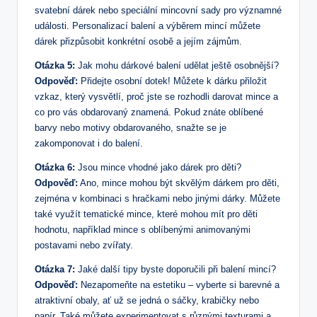
svatební dárek nebo speciální mincovní sady pro významné
události. Personalizací balení a výběrem mincí můžete
dárek přizpůsobit konkrétní osobě a jejím zájmům.
Otázka 5:
Jak mohu dárkové balení udělat ještě osobnější?
Odpověď:
Přidejte osobní dotek! Můžete k dárku přiložit
vzkaz, který vysvětlí, proč jste se rozhodli darovat mince a
co pro vás obdarovaný znamená. Pokud znáte oblíbené
barvy nebo motivy obdarovaného, snažte se je
zakomponovat i do balení.
Otázka 6:
Jsou mince vhodné jako dárek pro děti?
Odpověď:
Ano, mince mohou být skvělým dárkem pro děti,
zejména v kombinaci s hračkami nebo jinými dárky. Můžete
také využít tematické mince, které mohou mít pro děti
hodnotu, například mince s oblíbenými animovanými
postavami nebo zvířaty.
Otázka 7:
Jaké další tipy byste doporučili při balení mincí?
Odpověď:
Nezapomeňte na estetiku – vyberte si barevné a
atraktivní obaly, ať už se jedná o sáčky, krabičky nebo
papír. Také můžete experimentovat s různými texturami a