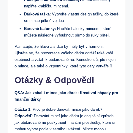
naplňte krabičku mincemi.
Dárková taška:
Vytvořte vlastní design tašky, do které
se mince pěkně vejdou.
Barevné balonky:
Naplňte balonky mincemi, které
můžete následně vyfouknout přímo do ruky příteli.
Pamatujte, že hlava a srdce by měly být v harmonii.
Ujistěte se, že prezentace vašeho dárku odráží také vaši
osobnost a vztah k obdarovanému. Koneckonců, jde nejen
o mince, ale také o vzpomínky, které tyto dary vytvářejí!
Otázky & Odpovědi
Q&A: Jak zabalit mince jako dárek: Kreativní nápady pro
finanční dárky
Otázka 1:
Proč je dobré darovat mince jako dárek?
Odpověď:
Darování mincí jako dárku je originální způsob,
jak obdarovanému poskytnout finanční prostředky, které si
mohou vybrat podle vlastního uvážení. Mince mohou