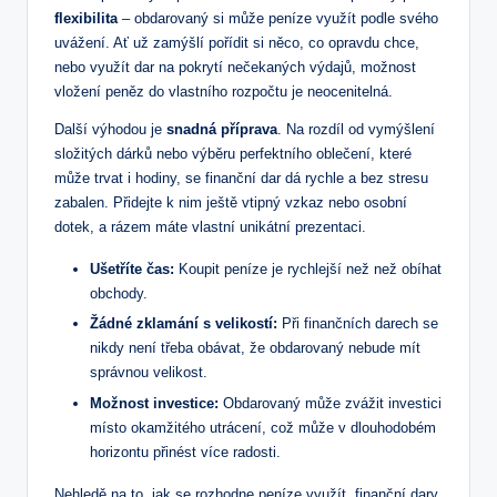
flexibilita
– obdarovaný si může peníze využít podle svého
uvážení. Ať už zamýšlí pořídit si něco, co opravdu chce,
nebo využít dar na pokrytí nečekaných výdajů, možnost
vložení peněz do vlastního rozpočtu je neocenitelná.
Další výhodou je
snadná příprava
. Na rozdíl od vymýšlení
složitých dárků nebo výběru perfektního oblečení, které
může trvat i hodiny, se finanční dar dá rychle a bez stresu
zabalen. Přidejte k nim ještě vtipný vzkaz nebo osobní
dotek, a rázem máte vlastní unikátní prezentaci.
Ušetříte čas:
Koupit peníze je rychlejší než než obíhat
obchody.
Žádné zklamání s velikostí:
Při finančních darech se
nikdy není třeba obávat, že obdarovaný nebude mít
správnou velikost.
Možnost investice:
Obdarovaný může zvážit investici
místo okamžitého utrácení, což může v dlouhodobém
horizontu přinést více radosti.
Nehledě na to, jak se rozhodne peníze využít, finanční dary