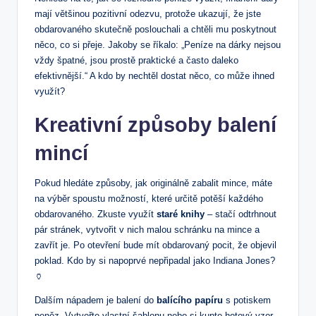
mají většinou pozitivní odezvu, protože ukazují, že jste
obdarovaného skutečně poslouchali a chtěli mu poskytnout
něco, co si přeje. Jakoby se říkalo: „Peníze na dárky nejsou
vždy špatné, jsou prostě praktické a často daleko
efektivnější.“ A kdo by nechtěl dostat něco, co může ihned
využít?
Kreativní způsoby balení
mincí
Pokud hledáte způsoby, jak originálně zabalit mince, máte
na výběr spoustu možností, které určitě potěší každého
obdarovaného. Zkuste využít
staré knihy
– stačí odtrhnout
pár stránek, vytvořit v nich malou schránku na mince a
zavřít je. Po otevření bude mít obdarovaný pocit, že objevil
poklad. Kdo by si napoprvé nepřipadal jako Indiana Jones?
🏺
Dalším nápadem je balení do
balícího papíru
s potiskem
peněz. Vytvořte vlastní šablonu nebo si kupte hotový vzor.