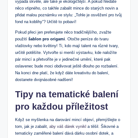
vypadá skvěle, ale také je ekologičtější. A pokud hledáte
něco vtipného, co takhle zabalit mince do starých novin a
přidat malou poznámku ve stylu: „Tohle je osvěžení pro tvůj
fond na koblihy“? Určitě to pobaví!
Pokud přeci jen preferujete něco tradičnějšího, zvažte
použití
šablon pro origami
. Otočte peníze do tvaru
vlaštovky nebo květiny! Ti, kdo mají talent na různé tvary,
určitě potěšíte. Vytvořte si menší výstavku, kde naložíte
pár mincí a přetvoříte je v jedinečné umění, které pak
oslavenec bude moci obdivovat ještě dlouho po rozbalení.
Na konci dne platí, že když dáte kreativitu do balení,
dostanete dvojnásobné nadšení!
Tipy na tematické balení
pro každou příležitost
Když se myšlenka na darování mincí objeví, přemýšlejte o
tom, jak je zabalit,
aby váš dárek vynikl
a těšil. Šikovné a
tematicky zaměřené balení dává dárku osobní dotek, a