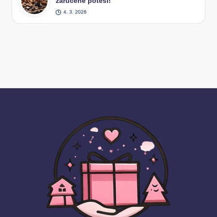
zaručeně potěší!
4. 3. 2026