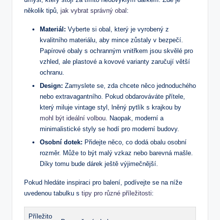
několik tipů,
jak vybrat správný obal
:
Materiál:
Vyberte si obal, který je vyrobený z
kvalitního materiálu, aby mince zůstaly v bezpečí.
Papírové obaly s ochranným vnitřkem jsou skvělé pro
vzhled, ale plastové a kovové varianty zaručují větší
ochranu.
Design:
Zamyslete se, zda chcete něco jednoduchého
nebo extravagantního. Pokud obdarováváte přítele,
který miluje vintage styl, lněný pytlík s krajkou by
mohl být ideální volbou
. Naopak, moderní a
minimalistické styly se hodí pro moderní budovy.
Osobní dotek:
Přidejte něco, co dodá obalu osobní
rozměr. Může to být malý vzkaz nebo barevná mašle.
Díky tomu bude dárek ještě výjimečnější.
Pokud hledáte inspiraci pro balení, podívejte se na níže
uvedenou tabulku s
tipy pro různé příležitosti
:
Příležito