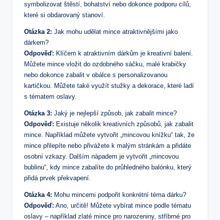
symbolizovat štěstí, bohatství nebo dokonce podporu cílů,
které si obdarovaný stanoví.
Otázka 2:
Jak mohu udělat mince atraktivnějšími jako
dárkem?
Odpověď:
Klíčem k atraktivním dárkům je kreativní balení.
Můžete mince vložit do ozdobného sáčku, malé krabičky
nebo dokonce zabalit v obálce s personalizovanou
kartičkou. Můžete také využít stužky a dekorace, které ladí
s tématem oslavy.
Otázka 3:
Jaký je nejlepší způsob, jak zabalit mince?
Odpověď:
Existuje několik kreativních způsobů, jak zabalit
mince. Například můžete vytvořit „mincovou knížku“ tak, že
mince přilepíte nebo přivážete k malým stránkám a přidáte
osobní vzkazy. Dalším nápadem je vytvořit „mincovou
bublinu“, kdy mince zabalíte do průhledného balónku, který
přidá prvek překvapení.
Otázka 4:
Mohu mincemi podpořit konkrétní téma dárku?
Odpověď:
Ano, určitě! Můžete vybírat mince podle tématu
oslavy – například zlaté mince pro narozeniny, stříbrné pro