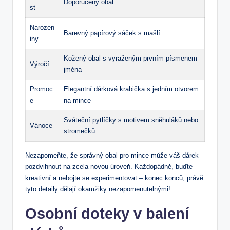
Doporučený obal
st
Narozen
Barevný papírový sáček s mašlí
iny
Kožený obal s vyraženým prvním písmenem
Výročí
jména
Promoc
Elegantní dárková krabička s jedním otvorem
e
na mince
Sváteční pytlíčky s motivem sněhuláků nebo
Vánoce
stromečků
Nezapomeňte, že správný obal pro mince může váš dárek
pozdvihnout na zcela novou úroveň. Každopádně, buďte
kreativní a nebojte se experimentovat – konec konců, právě
tyto detaily dělají okamžiky nezapomenutelnými!
Osobní doteky v balení