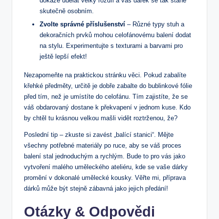
dokáže udělat velký rozdíl a váš dárek se tak stane
skutečně osobním.
Zvolte správné příslušenství
– Různé typy stuh a
dekoračních prvků mohou celofánovému balení dodat
na stylu. Experimentujte s texturami a barvami pro
ještě lepší efekt!
Nezapomeňte na praktickou stránku věci. Pokud zabalíte
křehké předměty, určitě je dobře zabalte do bublinkové fólie
před tím, než je umístíte do celofánu. Tím zajistíte, že se
váš obdarovaný dostane k překvapení v jednom kuse. Kdo
by chtěl tu krásnou velkou mašli vidět roztrženou, že?
Poslední tip – zkuste si zavést „balící stanici“. Mějte
všechny potřebné materiály po ruce, aby se váš proces
balení stal jednoduchým a rychlým. Bude to pro vás jako
vytvoření malého uměleckého ateliéru, kde se vaše dárky
promění v dokonalé umělecké kousky. Věřte mi, příprava
dárků může být stejně zábavná jako jejich předání!
Otázky & Odpovědi