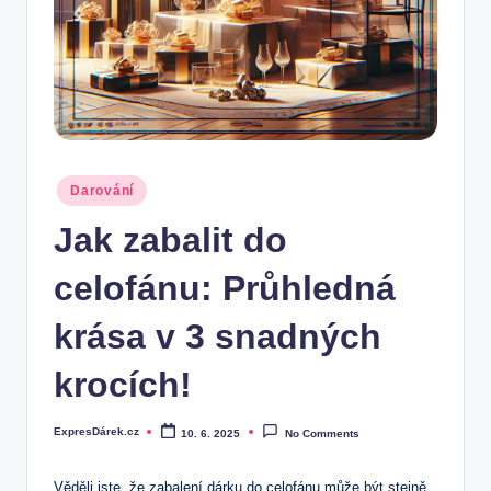
.
c
z
Posted
Darování
in
Jak zabalit do
celofánu: Průhledná
krása v 3 snadných
krocích!
ExpresDárek.cz
10. 6. 2025
No Comments
Posted
by
Věděli jste, že zabalení dárku do celofánu může být stejně