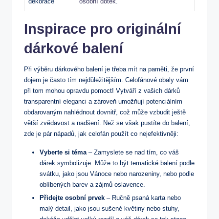
dekorace
osobní dotek
.
Inspirace pro originální
dárkové balení
Při výběru dárkového balení je třeba mít na paměti, že první
dojem je často tím nejdůležitějším. Celofánové obaly vám
při tom mohou opravdu pomoct! Vytváří z vašich dárků
transparentní eleganci a zároveň umožňují potenciálním
obdarovaným nahlédnout dovnitř, což může vzbudit ještě
větší zvědavost a nadšení. Než se však pustíte do balení,
zde je pár nápadů, jak celofán použít co nejefektivněji:
Vyberte si téma
– Zamyslete se nad tím, co váš
dárek symbolizuje. Může to být tematické balení podle
svátku, jako jsou Vánoce nebo narozeniny, nebo podle
oblíbených barev a zájmů oslavence.
Přidejte osobní prvek
– Ručně psaná karta nebo
malý detail, jako jsou sušené květiny nebo stuhy,