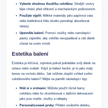
Vyberte vhodnou tloušťku celofánu:
Silnější vrstvy
lépe chrání před vlhkostí a mechanickým poškozením.
Použijte výplň:
Měkké materiály jako papírová vata
nebo bublinková fólie skutku pomáhají absorbovat
nárazy.
Upevněte balení:
Pomocí stužky nebo samolepící
pásky zajistěte, aby celofán nevypadával a váš dárek
zůstal na svém místě.
Estetika balení
Estetika je klíčová, zejména pokud pokládáte svůj dárek na
oslavu nebo svátek. Když je balení hezké, je to jako malý
bonus na vrcholu dárku. Jak můžete zlepšit vzhled svého
celofánového balení? Mějte na paměti následující tipy:
Hrát si s vrstvami:
Můžete použít různé barvy
celofánu nebo ho zkombinovat s dalšími dekoracemi
jako jsou mašle, stužky a nálepky.
Personalizované prvky:
Přidání osobního doteku,