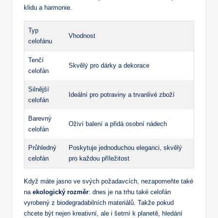
klidu a harmonie.
Typ
Vhodnost
celofánu
Tenčí
Skvělý pro dárky a dekorace
celofán
Silnější
Ideální pro potraviny a trvanlivé zboží
celofán
Barevný
Oživí balení a přidá osobní nádech
celofán
Průhledný
Poskytuje jednoduchou eleganci, skvělý
celofán
pro každou příležitost
Když máte jasno ve svých požadavcích, nezapomeňte také
na
ekologický rozměr
: dnes je na trhu také celofán
vyrobený z biodegradabilních materiálů. Takže pokud
chcete být nejen kreativní, ale i šetrní k planetě, hledání