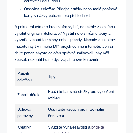
čerstvější delší dobu.
Ozdobte celofán:
Přidejte stužky nebo malé papírové
karty s názvy potravin pro přehlednost.
A pokud mluvíme o kreativním vyžití, co takhle z celofánu
vyrobit originální dekorace? Vystřihněte si různé tvary a
vytvořte vlastní lampiony nebo girlandy. Nápady a inspiraci
můžete najít v mnoha DIY projektech na internetu. Jen si
dejte pozor, abyste celofán správně zafixovali, aby váš
kousek neztratil tvar, když zapálíte svíčku uvnitř.
Použití
Tipy
celofánu
Použijte barevné stužky pro vylepšení
Zabalit dárek
vzhledu.
Uchovat
Odstraňte vzduch pro maximální
potraviny
čerstvost.
Kreativní
Využijte vynalézavosti a
přidejte