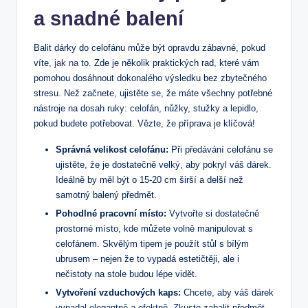
a snadné balení
Balit dárky do celofánu může být opravdu zábavné, pokud
víte,
jak na
to. Zde je několik praktických rad, které vám
pomohou dosáhnout dokonalého výsledku bez zbytečného
stresu. Než začnete, ujistěte se, že máte všechny potřebné
nástroje na dosah ruky: celofán, nůžky, stužky a lepidlo,
pokud budete potřebovat. Vězte, že příprava je klíčová!
Správná velikost celofánu:
Při předávání celofánu se
ujistěte, že je dostatečně velký, aby pokryl váš dárek.
Ideálně by měl být o 15-20 cm širší a delší než
samotný balený předmět.
Pohodlné pracovní místo:
Vytvořte si dostatečně
prostorné místo, kde můžete volně manipulovat s
celofánem. Skvělým tipem je použít stůl s bílým
ubrusem – nejen že to vypadá estetičtěji, ale i
nečistoty na stole budou lépe vidět.
Vytvoření vzduchových kaps:
Chcete, aby váš dárek
vypadal elegantně a efektně. Zkuste zabalit předmět