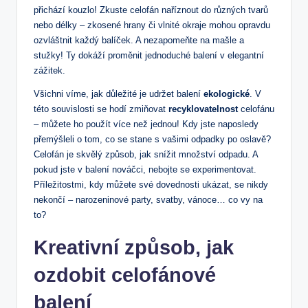
přichází kouzlo! Zkuste celofán naříznout do různých tvarů
nebo délky – zkosené hrany či vlnité okraje mohou opravdu
ozvláštnit každý balíček. A nezapomeňte na mašle a
stužky! Ty dokáží proměnit jednoduché balení v elegantní
zážitek.
Všichni víme, jak důležité je udržet balení
ekologické
. V
této souvislosti se hodí zmiňovat
recyklovatelnost
celofánu
– můžete ho použít více než jednou! Kdy jste naposledy
přemýšleli o tom, co se stane s vašimi odpadky po oslavě?
Celofán je skvělý způsob, jak snížit množství odpadu. A
pokud jste v balení nováčci, nebojte se experimentovat.
Příležitostmi, kdy můžete své dovednosti ukázat, se nikdy
nekončí – narozeninové party, svatby, vánoce… co vy na
to?
Kreativní způsob, jak
ozdobit celofánové
balení