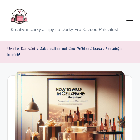
Skip
to
content
E
Kreativní Dárky a Tipy na Dárky Pro Každou Příležitost
x
p
Úvod
»
Darování
»
Jak zabalit do celofánu: Průhledná krása v 3 snadných
krocích!
r
e
s
D
á
r
e
k