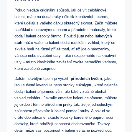
Pokud hledáte originální způsob, jak oživit celofánové
balení, máte na dosah ruky několik kreativních technik,
které udělají z vašeho dárku skutečný skvost. Začít můžete
například s barevnými stuhami a přírodními materiály, které
dodají balení osobitý šmrnc. Použití
juty
nebo
látkových
stuh
může vašemu balení dodat rustikální vzhled, který se
skvěle hodí na různé příležitosti, ať už jde o narozeniny,
vánoce nebo svatební dary. Také nezapomeňte na kreativní
uzly – místo klasického zavázání zvolte netradiční varianty,
které zaručeně zaujmou!
Dalším skvělým tipem je využití
přírodních květin
, jako
jsou sušené levandule nebo stonky eukalyptu, které nejenže
dodají balení příjemnou vůni, ale také vizuálně obohatí
vzhled celofánu. Jakmile omotáte balení celofánem, můžete
jej ozdobit těmito přírodními prvky tak, že je jednoduchým
způsobem připevníte k balení pomocí stuhy. A pokud se
cítíte dobrodružně, zkuste kousky barevného papíru nebo
obrázky,
které odrážejí osobnost obdarovaného
. Takový
detail může vaši pozornost k balení výrazně pozvednout.