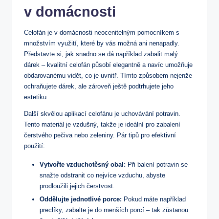
v domácnosti
Celofán je v domácnosti neocenitelným pomocníkem s
množstvím využití, které by vás možná ani nenapadly.
Představte si, jak snadno se dá například zabalit malý
dárek – kvalitní celofán působí elegantně a navíc umožňuje
obdarovanému vidět, co je uvnitř. Tímto způsobem nejenže
ochraňujete dárek, ale zároveň ještě podtrhujete jeho
estetiku.
Další skvělou aplikací celofánu je uchovávání potravin.
Tento materiál je vzdušný, takže je ideální pro zabalení
čerstvého pečiva nebo zeleniny. Pár tipů pro efektivní
použití:
Vytvořte vzduchotěsný obal:
Při balení potravin se
snažte odstranit co nejvíce vzduchu, abyste
prodloužili jejich čerstvost.
Oddělujte jednotlivé porce:
Pokud máte například
preclíky, zabalte je do menších porcí – tak zůstanou