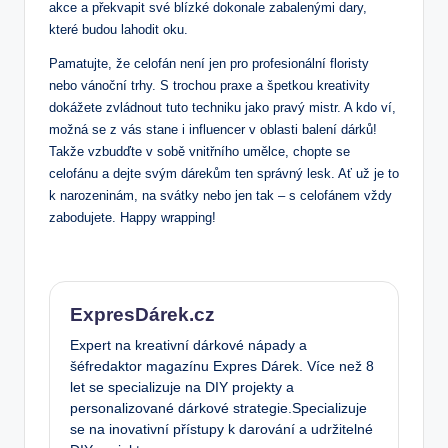
akce a překvapit své blízké dokonale zabalenými dary,
které budou lahodit oku.
Pamatujte, že celofán není jen pro profesionální floristy
nebo vánoční trhy. S trochou praxe a špetkou kreativity
dokážete zvládnout tuto techniku jako pravý mistr. A kdo ví,
možná se z vás stane i influencer v oblasti balení dárků!
Takže vzbudďte v sobě vnitřního umělce, chopte se
celofánu a dejte svým dárekům ten správný lesk. Ať už je to
k narozeninám, na svátky nebo jen tak – s celofánem vždy
zabodujete. Happy wrapping!
ExpresDárek.cz
Expert na kreativní dárkové nápady a
šéfredaktor magazínu Expres Dárek. Více než 8
let se specializuje na DIY projekty a
personalizované dárkové strategie.Specializuje
se na inovativní přístupy k darování a udržitelné