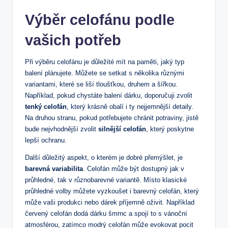
Výběr celofánu podle
vašich potřeb
Při výběru celofánu je důležité mít na paměti, jaký typ
balení plánujete. Můžete se setkat s několika různými
variantami, které se liší tloušťkou, druhem a šířkou.
Například, pokud chystáte balení dárku, doporučuji zvolit
tenký celofán
, který krásně obalí i ty nejjemnější detaily.
Na druhou stranu, pokud potřebujete chránit potraviny, jistě
bude nejvhodnější zvolit
silnější celofán
, který poskytne
lepší ochranu.
Další důležitý aspekt, o kterém je dobré přemýšlet, je
barevná variabilita
. Celofán může být dostupný jak v
průhledné, tak v různobarevné variantě. Místo klasické
průhledné volby můžete vyzkoušet i barevný celofán, který
může vaši produkci nebo dárek příjemně oživit. Například
červený celofán dodá dárku šmrnc a spojí to s vánoční
atmosférou, zatímco modrý celofán může evokovat pocit