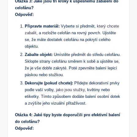
Otázka 3: Jaké jsou tři kroky k úspěšnému zabalení do
celofánu?
Odpověď:
Připravte materiál:
Vyberte si předmět,
který chcete
zabalit
, a rozložte celofán na rovný povrch. Ujistěte
se, že máte dostatek celofánu na pokrytí celého
objektu.
Zabalte objekt:
Umístěte předmět do středu celofánu.
Sklopte strany celofánu směrem k sobě a ujistěte se,
že je vše dobře zakryté. Poté zpevněte balení lepicí
páskou nebo stužkou.
Dekorujte (pokud chcete):
Přidejte dekorativní prvky
podle vaší volby,
jako jsou stužky
, květiny nebo
etiketky. Tímto způsobem dodáte balení osobní dotek
a zvýšíte jeho vizuální přitažlivost.
Otázka 4: Jaké tipy byste doporučili pro efektivní balení
do celofánu?
Odpověď: