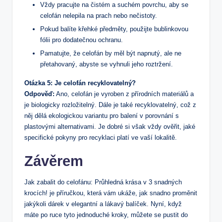
Vždy pracujte na čistém a suchém povrchu, aby se
celofán nelepila na prach nebo nečistoty.
Pokud balíte křehké předměty, použijte bublinkovou
fólii pro dodatečnou ochranu.
Pamatujte, že celofán by měl být napnutý, ale ne
přetahovaný, abyste se vyhnuli jeho roztržení.
Otázka 5: Je celofán recyklovatelný?
Odpověď:
Ano, celofán je vyroben z přírodních materiálů a
je biologicky rozložitelný. Dále je také recyklovatelný, což z
něj dělá ekologickou variantu pro balení v porovnání s
plastovými alternativami. Je dobré si však vždy ověřit, jaké
specifické pokyny pro recyklaci platí ve vaší lokalitě.
Závěrem
Jak zabalit do celofánu: Průhledná krása v 3 snadných
krocích! je příručkou, která vám ukáže, jak snadno proměnit
jakýkoli dárek v elegantní a lákavý balíček. Nyní, když
máte po ruce tyto jednoduché kroky, můžete se pustit do