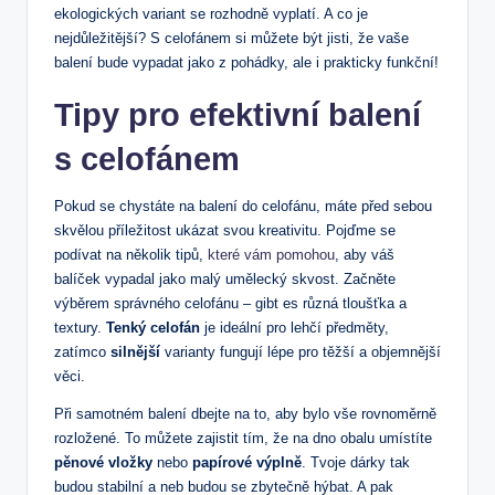
ekologických variant se rozhodně vyplatí. A co je
nejdůležitější? S celofánem si můžete být jisti, že vaše
balení bude vypadat jako z pohádky, ale i prakticky funkční!
Tipy pro efektivní balení
s celofánem
Pokud se chystáte na balení do celofánu, máte před sebou
skvělou příležitost ukázat svou kreativitu. Pojďme se
podívat na několik tipů,
které vám pomohou
, aby váš
balíček vypadal jako malý umělecký skvost. Začněte
výběrem správného celofánu – gibt es různá tloušťka a
textury.
Tenký celofán
je ideální pro lehčí předměty,
zatímco
silnější
varianty fungují lépe pro těžší a objemnější
věci.
Při samotném balení dbejte na to, aby bylo vše rovnoměrně
rozložené. To můžete zajistit tím, že na dno obalu umístíte
pěnové vložky
nebo
papírové výplně
. Tvoje dárky tak
budou stabilní a neb budou se zbytečně hýbat. A pak