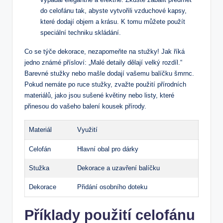
do celofánu tak, abyste vytvořili vzduchové kapsy,
které dodají objem a krásu. K tomu můžete použít
speciální techniku skládání.
Co se týče dekorace, nezapomeňte na stužky! Jak říká
jedno známé přísloví: „Malé detaily dělají velký rozdíl.“
Barevné stužky nebo mašle dodají vašemu balíčku šmrnc.
Pokud nemáte po ruce stužky, zvažte použití přírodních
materiálů, jako jsou sušené květiny nebo listy, které
přinesou do vašeho balení kousek přírody.
Materiál
Využití
Celofán
Hlavní obal pro dárky
Stužka
Dekorace a uzavření balíčku
Dekorace
Přidání osobního doteku
Příklady použití celofánu