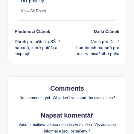
DIY projekty.
View All Posts
Post
Předchozí Článek
Další Článek
Dárek pro učitelku SŠ: 7
Dárek pro DJ: 7
navigation
nápadů, které potěší a
hudebních nápadů pro
inspirují
mistry mixážního pultu
Comments
No comments yet. Why don’t you start the discussion?
Napsat komentář
Vaše e-mailová adresa nebude zveřejněna.
Vyžadované
informace jsou označeny
*