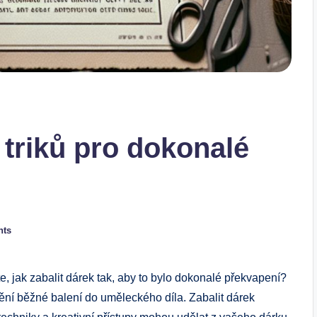
7 triků pro dokonalé
nts
, jak zabalit⁢ dárek tak, aby to bylo dokonalé překvapení?
ění běžné balení do uměleckého‍ díla. Zabalit ⁤dárek