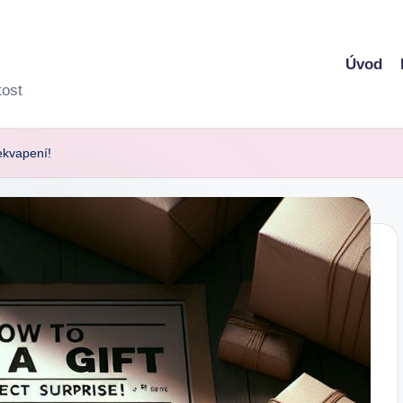
Úvod
tost
řekvapení!