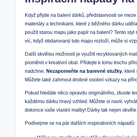
Když přijde na balení dárků, představivosti se meze
materiály a technikami, které z běžného dárku uděl
použít starou mapu jako papír na balení? Tento styl
víc, když obdarovaný tuto mapu ⁣rozloží, může si v
Další skvělou možností je využití ⁤recyklovaných ma
proměnit v kreativní obal. Přidejte k tomu trochu pří
nadchne.
Nezapomeňte na barevné‌ stužky
, kter
‌Můžete také zahrnout drobné osobní vzkazy na⁢ příro
Pokud hledáte něco opravdu originálního, zkuste ten
každému ‍dárku hravý vzhled. Můžete si navíc vyhr
dokonce vaše vlastní malby! Dárky tak nejen skvěle vy
Podívejme se na pár dalších inspirativních nápadů: