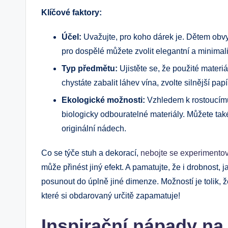
Klíčové faktory:
Účel:
Uvažujte, pro koho dárek je. Dětem⁣ obvy
pro dospělé můžete ‍zvolit elegantní a minimal
Typ předmětu:
Ujistěte se, že použité materiá
chystáte zabalit láhev vína, zvolte silnější papí
Ekologické možnosti:
Vzhledem​ k rostoucímu
biologicky odbouratelné materiály. Můžete také
originální nádech.
Co se týče stuh a dekorací,​
nebojte se experimento
může přinést jiný efekt. A pamatujte, že i drobnost, 
posunout do úplně jiné dimenze. Možností je​ tolik,
které⁢ si obdarovaný určitě zapamatuje!
Inspirační nápady na 