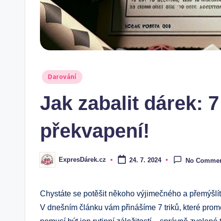
Posted
Darování
in
Jak zabalit dárek: 
překvapení!
ExpresDárek.cz
24. 7. 2024
No Comme
Posted
by
Chystáte se potěšit někoho výjimečného a přemýšlíte
V dnešním článku ⁢vám přinášíme 7 triků, které prom