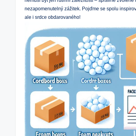
nemusí být jen rutinní záležitostí – správně zvolené
nezapomenutelný zážitek. Pojďme se spolu inspirovat a
ale i srdce obdarovaného!