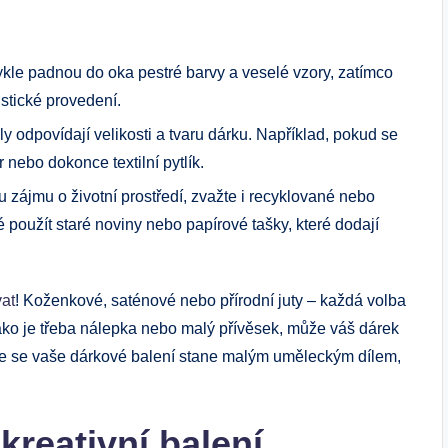
kle padnou do oka pestré ⁣barvy a veselé vzory, zatímco
istické provedení.
ly odpovídají velikosti a tvaru dárku. Například,⁤ pokud se
r nebo dokonce textilní pytlík.
 zájmu o životní prostředí, zvažte i recyklované nebo
 použít staré noviny nebo papírové tašky, které dodají
vat
! Koženkové, saténové nebo přírodní juty – každá volba
jako ‍je‌ třeba nálepka nebo malý přívěsek, ⁢může váš dárek
 ⁤že se vaše dárkové⁣ balení stane malým uměleckým dílem,
kreativní balení