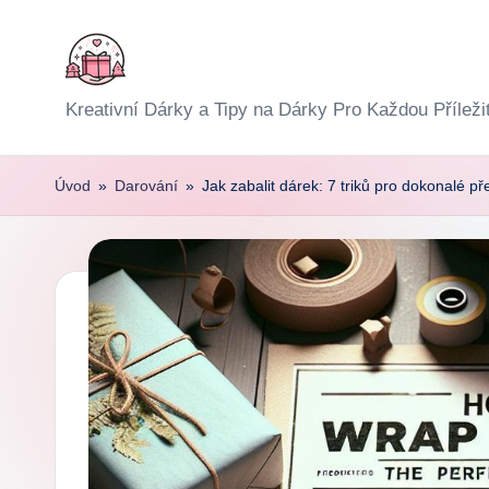
Skip
to
E
Kreativní Dárky a Tipy na Dárky Pro Každou Příleži
content
x
Úvod
»
Darování
»
Jak zabalit dárek: 7 triků pro dokonalé p
p
r
e
s
D
á
r