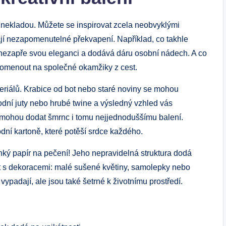
 nekladou. Můžete se⁢ inspirovat zcela neobvyklými
ají nezapomenutelné překvapení. Například, co takhle
 nezapře svou eleganci a ⁤dodává dáru osobní nádech. A co
zpomenout na společné okamžiky z cest.
teriálů. Krabice od bot nebo staré noviny se mohou
rodní juty nebo hrubé twine a výsledný vzhled vás‌
é mohou dodat šmrnc i tomu nejjednoduššímu balení.
dní kartoně,‍ které potěší srdce každého.
ký papír na pečení!​ Jeho nepravidelná⁤ struktura dodá
át s dekoracemi: malé sušené květiny, samolepky nebo
padají,‌ ale jsou také šetrné k⁤ životnímu prostředí.