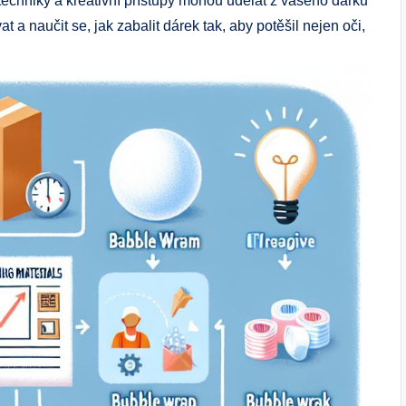
 techniky a kreativní přístupy mohou udělat z vašeho dárku⁣
 naučit se, jak zabalit⁢ dárek tak, aby potěšil ⁢nejen oči,