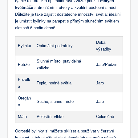
rychle rostou. ​Pro⁢ optimální růst zvažte použití
malých⁣
květináčů
s ⁣drenážními otvory a kvalitní pěstební směsí.
Důležité je také zajistit dostatečné množství světla;​ ideální
je umístit bylinky na parapet s přímým slunečním světlem
alespoň 6 ⁣hodin denně.
Doba⁢
Bylinka
Optimální podmínky
výsadby
Slunné místo, pravidelná
Petržel
Jaro/Podzim
‌zálivka
Bazalk
Teplo, hodně světla
Jaro
a
Oregán
Sucho, slunné místo
Jaro
o
Máta
Polostín, vlhko
Celoročně
Odrostlé bylinky si můžete‌ sklízet a⁤ používat v čerstvé
kuchyni, a tak si ⁤užívat chuť ⁣domácích pokrmů a nápojů.