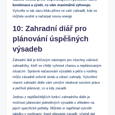
kombinace a zjistit,⁣ co vám maximálně vyhovuje.
Vytvořte ​si tak oázu klidu přímo ve ⁣vaší zahradě, kde se
můžete uvolnit a načerpat novou⁣ energii.
10: Zahradní diář pro‍
plánování úspěšných
výsadeb
Zahradní diář⁤ je klíčovým nástrojem pro všechny vášnivé
zahradníky, kteří se chtějí vyhnout chaosu a neplánovaným
situacím. Správné načasování výsadeb ⁣a péče o rostliny
‌může zásadně ovlivnit​ úrodu a zdraví zahrady. Vytvoření
vlastní zahradní diáře vám ​umožní sledovat sezónní práce
a pečlivě plánovat, co a ‍kdy zasadit.
Jednou z⁣ nejdůležitějších funkcí zahradního diáře‌ je
možnost plánování jednotlivých výsadeb s ohledem na
‍jejich specifické⁤ potřeby.⁣ Můžete si například vytvořit
tabulku s rostlinami, které plánujete zasadit, ​včetně ‍dat