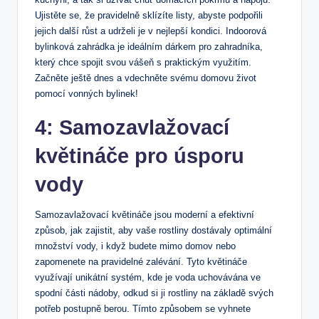
⁣Ujistěte se, že pravidelně sklízíte listy, abyste podpořili
jejich další růst a udrželi je v nejlepší ⁤kondici. Indoorová
bylinková zahrádka je ideálním⁤ dárkem​ pro zahradníka,
který chce ⁤spojit svou vášeň s praktickým využitím.
Začněte ještě dnes a vdechněte svému domovu život
pomocí vonných bylinek!
4: Samozavlažovací
květináče pro úsporu
vody
Samozavlažovací květináče jsou moderní a ‌efektivní
způsob, jak zajistit, aby vaše rostliny dostávaly optimální
množství vody, i když budete‍ mimo domov nebo
zapomenete na pravidelné ⁤zalévání. Tyto květináče
využívají unikátní systém, kde je voda uchovávána ve
spodní části nádoby, odkud si ji rostliny na základě svých
potřeb postupně berou. Tímto ⁢způsobem se‌ vyhnete