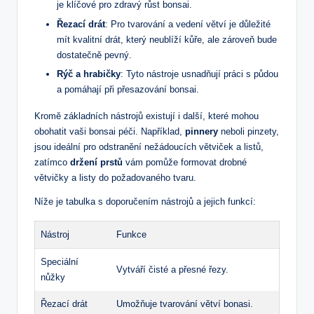
je klíčové pro zdravý růst bonsai.
Řezací drát
: Pro tvarování a vedení větví je důležité
mít kvalitní drát, který neublíží kůře, ale zároveň bude
⁤dostatečně pevný.
Rýč a hrabičky
: Tyto nástroje usnadňují práci s půdou‍
a pomáhají při přesazování ‌bonsai.
Kromě základních nástrojů existují i další, které mohou
obohatit vaši bonsai péči. Například,
pinnery
neboli pinzety,
jsou ideální pro odstranění⁢ nežádoucích ⁣větviček a listů,
zatímco
držení prstů
vám pomůže formovat drobné
větvičky a listy do požadovaného tvaru.​
Níže je tabulka s doporučením nástrojů a ‍jejich funkcí:
Nástroj
Funkce
Speciální‍
Vytváří čisté a přesné řezy.
nůžky
Řezací drát
Umožňuje tvarování větví bonasi.