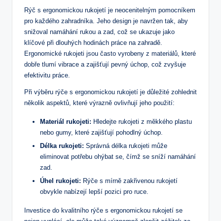
Rýč s ergonomickou rukojetí ‍je neocenitelným pomocníkem
pro každého zahradníka. Jeho design je navržen‌ tak, aby
⁤snižoval namáhání rukou a zad, ‍což se ukazuje jako
klíčové při dlouhých hodinách práce na zahradě.
Ergonomické rukojeti jsou často vyrobeny z materiálů, které
dobře tlumí vibrace ⁤a zajišťují ‍pevný ⁢úchop, což zvyšuje
efektivitu práce.
Při ‌výběru rýče s⁣ ergonomickou rukojetí je důležité zohlednit
několik aspektů, které výrazně ovlivňují jeho použití:
Materiál rukojeti:
Hledejte rukojeti ‌z měkkého plastu
nebo gumy, které zajišťují pohodlný úchop.
Délka rukojeti:
Správná ⁢délka rukojeti může
eliminovat potřebu⁤ ohýbat se, čímž se sníží namáhání
zad.
Úhel rukojeti:
Rýče s ‌mírně zakřivenou ⁤rukojetí
obvykle nabízejí lepší pozici pro ruce.
Investice do kvalitního rýče s ergonomickou rukojetí se