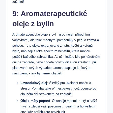
zážitků!
9: Aromaterapeutické
oleje z bylin
Aromaterapeutické oleje z bylin jsou nejen přírodními
voňavkami, ale také mocnými pomocníky v péči o zdraví a
pohodu. Tyto oleje, ‌extrahované z listů, květů a kořenů
bylin, ‍nabízejí​ široké spektrum benefitů, ⁢které mohou
potěšit každého zahradníka. Ať⁢ už ‌hledáte klid po náročném
dni⁣ na zahradě, nebo chcete povzbudit​ svou kreativitu při
plánování nových ⁣výsadeb, ​aromaterapie je klíčovým
nástrojem, který by neměl chybět.
Levandulový olej
: Skvělý pro⁢ uvolnění​ napětí a
stresu. Pomáhá také při nespavosti, což oceníte po
dlouhém dni stráveném na zahradě.
Olej z máty peprné
: Obsahuje ⁣mentol, který osvěží
mysl⁢ a zlepší vaši pozornost. Ideální na horké letní
dny, kdy potřebujete povzbudit.