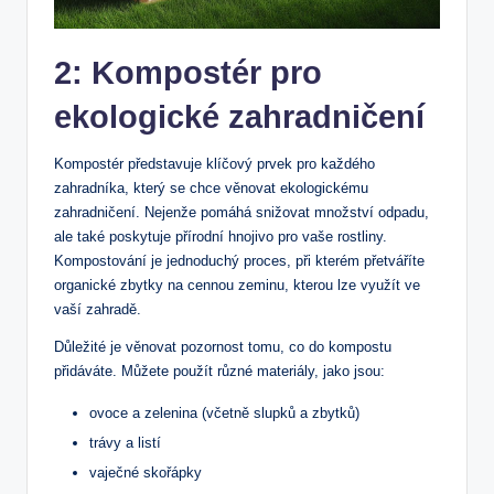
2: Kompostér pro
ekologické​ zahradničení
Kompostér představuje klíčový prvek pro každého
zahradníka, který se chce ‍věnovat ⁣ekologickému ​
zahradničení. Nejenže⁣ pomáhá snižovat množství odpadu,
ale také poskytuje přírodní hnojivo pro vaše rostliny.
Kompostování je jednoduchý proces, při kterém přetváříte
organické zbytky na cennou zeminu, ⁢kterou lze​ využít ve
vaší zahradě.
Důležité⁢ je věnovat ⁣pozornost​ tomu, co do kompostu
přidáváte. Můžete použít různé materiály, jako jsou:
ovoce a zelenina​ (včetně slupků a zbytků)
trávy a listí
vaječné skořápky