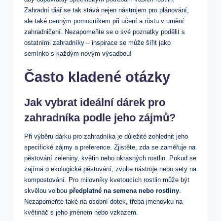
Zahradní diář se‌ tak stává nejen nástrojem pro plánování,
ale také cenným pomocníkem při učení a růstu ⁢v umění
zahradničení. Nezapomeňte se o své poznatky⁢ podělit s
ostatními zahradníky – inspirace ⁤se⁣ může šířit ⁤jako
semínko ‍s každým novým výsadbou!
Často kladené otázky
Jak vybrat ideální dárek ​pro
zahradníka‍ podle jeho zájmů?
Při výběru dárku pro zahradníka je důležité zohlednit jeho
specifické​ zájmy a preference. Zjistěte, zda se zaměřuje na
pěstování zeleniny, květin nebo okrasných rostlin. ⁣Pokud se
zajímá ⁣o ekologické pěstování, zvolte nástroje nebo sety na
kompostování. Pro milovníky kvetoucích rostlin může být
skvělou volbou
předplatné na semena nebo rostliny
.
Nezapomeňte ‍také na osobní dotek, třeba jmenovku na
květináč s jeho jménem nebo⁤ vzkazem.