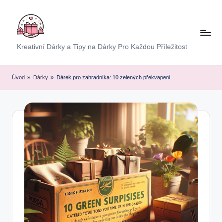
Skip
to
content
E
Kreativní Dárky a Tipy na Dárky Pro Každou Příležitost
x
p
Úvod
»
Dárky
»
Dárek pro zahradníka: 10 zelených překvapení
r
e
s
D
á
r
e
k