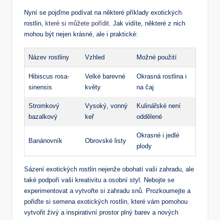
Nyní ​se pojďme podívat na některé příklady exotických
rostlin,
které si můžete pořídit
. Jak vidíte, některé z nich
mohou být‍ nejen krásné, ale i praktické:
Název rostliny
Vzhled
Možné použití
Hibiscus rosa-
Velké barevné
Okrasná ⁣rostlina i
sinensis
květy
na čaj
Stromkový
Vysoký, vonný
Kulinářské není
bazalkový
keř
oddělené
Okrasné i jedlé
Banánovník
Obrovské‍ listy
plody
Sázení exotických rostlin nejenže obohatí vaši‍ zahradu, ale
také podpoří vaši kreativitu a osobní styl. Nebojte se
experimentovat a vytvořte si zahradu snů.‍ Prozkoumejte a
pořiďte⁣ si semena exotických rostlin, které vám pomohou
vytvořit živý a inspirativní prostor plný barev a nových