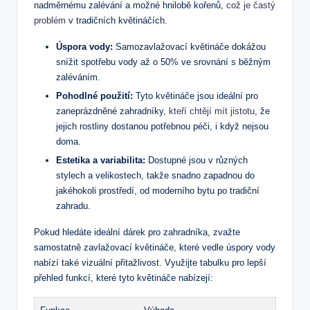
nadměrnému zalévání a možné hnilobě ‌kořenů,
což je častý
problém
v tradičních květináčích.
Úspora vody:
Samozavlažovací ⁣květináče ⁢dokážou
snížit spotřebu vody až o 50% ⁣ve srovnání s běžným
zaléváním.
Pohodlné použití:
Tyto květináče jsou ideální pro
zaneprázdněné zahradníky,
kteří chtějí mít jistotu
, že
jejich rostliny dostanou potřebnou péči, i když nejsou
doma.
Estetika a variabilita:
Dostupné jsou v různých
stylech a velikostech, takže snadno zapadnou do
jakéhokoli prostředí, od moderního bytu po tradiční
zahradu.
Pokud⁢ hledáte ideální dárek pro zahradníka, zvažte
samostatně ⁣zavlažovací květináče,⁢ které vedle úspory‌ vody
nabízí také vizuální přitažlivost. Využijte tabulku pro lepší
přehled funkcí, které tyto květináče nabízejí: