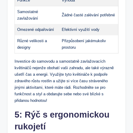
Funkce
Výhoda
Samostatné
Žádné časté⁤ zalévání potřebné
zavlažování
Omezené odpařování
Efektivní využití vody
Různé velikosti a
Přizpůsobení jakémukoliv
designy
prostoru
Investice do samovodu a samostatně zavlažovacích
květináčů ‌nejenže obohatí vaši‌ zahradu, ale také výrazně
ušetří čas a energii. Využijte ‍tyto květináče k podpoře
zdravého růstu rostlin a užijte si více času ⁣stráveného
jinými aktivitami, které máte rádi. ⁢Rozhodněte se pro
funkčnost a styl a obdarujte sebe nebo své blízké s
přidanou hodnotou!
5: Rýč s⁣ ergonomickou
rukojetí