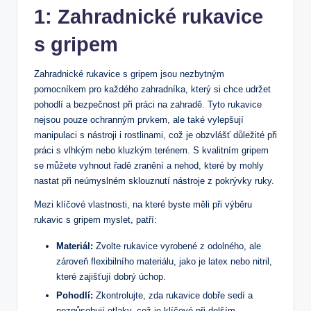
1: ⁣Zahradnické rukavice
s gripem
Zahradnické rukavice s gripem jsou nezbytným
pomocníkem pro každého ⁣zahradníka, ‍který si chce udržet
pohodlí a bezpečnost při práci na zahradě. Tyto rukavice⁤
nejsou pouze ochranným prvkem, ale také vylepšují‍
manipulaci s nástroji i rostlinami, ⁣což je obzvlášť důležité při
práci ⁤s vlhkým nebo kluzkým terénem. S kvalitním gripem
se můžete vyhnout řadě zranění a nehod, které by ⁣mohly
nastat ​při neúmyslném sklouznutí nástroje z​ pokrývky ruky.
Mezi klíčové vlastnosti, na které byste měli při výběru
rukavic s⁤ gripem myslet, patří:
Materiál:
Zvolte rukavice vyrobené z odolného, ​ale
zároveň ‍flexibilního materiálu, jako ⁤je latex nebo nitril,
které zajišťují dobrý úchop.
Pohodlí:
Zkontrolujte, zda ⁤rukavice dobře sedí a
nezpůsobují otlaky, což⁤ je klíčové při delším