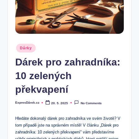
.
c
z
Posted
Dárky
in
Dárek pro zahradníka:
10 zelených
překvapení
ExpresDárek.cz
20. 5. 2025
No Comments
Posted
by
Hledáte dokonalý dárek pro zahradníka ve svém‍ životě? V
tom případě jste na správném​ místě!⁤ V článku „Dárek pro
zahradníka: 10 zelených překvapení“ vám představíme⁤
výběr originálních​ a praktických dárků, které ‍potěší nejen