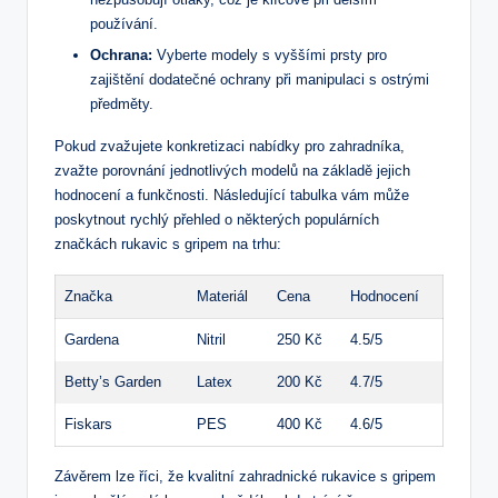
používání.
Ochrana:
Vyberte modely ‍s vyššími prsty pro
zajištění⁣ dodatečné ochrany⁣ při manipulaci s ostrými⁢
předměty.
Pokud zvažujete konkretizaci nabídky pro zahradníka,
zvažte porovnání jednotlivých modelů na základě jejich
hodnocení a funkčnosti. Následující tabulka vám ​může
poskytnout rychlý přehled o některých populárních
značkách rukavic s gripem ⁢na trhu:
Značka
Materiál
Cena
Hodnocení
Gardena
Nitril
250 Kč
4.5/5
Betty’s Garden
Latex
200 Kč
4.7/5
Fiskars
PES
400 Kč
4.6/5
Závěrem lze říci, že kvalitní⁣ zahradnické rukavice s‌ gripem⁤