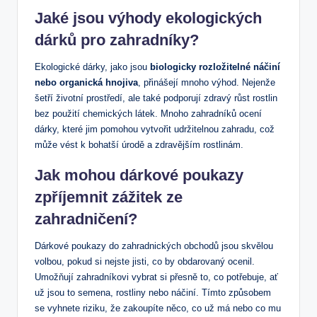
Jaké jsou výhody ekologických
dárků pro zahradníky?
Ekologické dárky, jako jsou
biologicky rozložitelné náčiní
nebo⁢ organická hnojiva
, přinášejí‌ mnoho výhod. Nejenže
šetří životní prostředí, ale také podporují zdravý růst ‌rostlin
bez ‌použití chemických látek. Mnoho ‍zahradníků ocení
dárky, které jim pomohou vytvořit​ udržitelnou zahradu, což
může vést k bohatší úrodě⁢ a zdravějším rostlinám.
Jak mohou dárkové poukazy
zpříjemnit zážitek ze
⁢zahradničení?
Dárkové poukazy do zahradnických ‌obchodů ‌jsou skvělou
volbou, pokud si nejste jisti, co ⁣by obdarovaný ocenil.
Umožňují zahradníkovi vybrat si⁢ přesně to, co potřebuje, ‍ať
už ⁤jsou ⁤to semena, rostliny ⁢nebo⁣ náčiní. Tímto způsobem
se vyhnete riziku, že ⁣zakoupíte něco, co už má nebo co mu