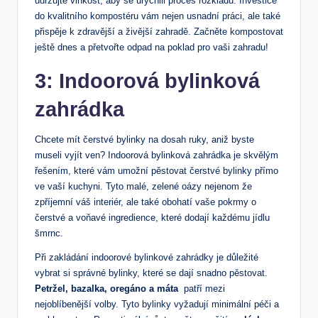
udržujte vlhkost, aby se urychlil proces rozkladu. Investice
do‍ kvalitního kompostéru vám nejen usnadní práci, ale také
přispěje k zdravější a živější zahradě. ⁣Začněte kompostovat⁢
ještě dnes a přetvořte odpad na poklad pro vaši zahradu!
3: Indoorová bylinková
zahrádka
Chcete mít čerstvé bylinky⁤ na dosah ruky, aniž byste​
museli vyjít ven? Indoorová bylinková zahrádka je skvělým
řešením,⁢ které vám umožní pěstovat čerstvé ‌bylinky přímo
ve vaší kuchyni. Tyto malé, zelené ⁤oázy nejenom‍ že
zpříjemní váš ⁤interiér, ale také obohatí vaše pokrmy o
čerstvé a voňavé ​ingredience, které⁤ dodají každému jídlu
šmrnc.
Při zakládání indoorové ⁣bylinkové zahrádky je důležité
vybrat si správné bylinky, které se dají snadno pěstovat.
Petržel, bazalka, oregáno⁤ a máta
⁢ patří mezi
nejoblíbenější volby. Tyto bylinky vyžadují minimální péči a