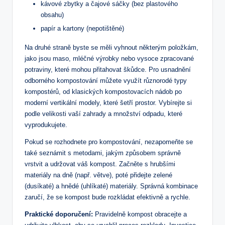
kávové zbytky a čajové sáčky (bez plastového
obsahu)
papír⁤ a kartony (nepotištěné)
Na druhé⁢ straně byste se měli vyhnout některým položkám,
jako jsou⁤ maso, mléčné výrobky nebo vysoce zpracované
potraviny, které mohou přitahovat škůdce. Pro usnadnění
odborného kompostování můžete využít různorodé typy
kompostérů, od klasických kompostovacích nádob po
moderní vertikální ​modely, které šetří prostor. Vybírejte si
podle velikosti vaší zahrady ​a množství odpadu, které ​
vyprodukujete.
Pokud‌ se rozhodnete pro⁢ kompostování,⁣ nezapomeňte⁢ se
také seznámit s metodami, jakým způsobem správně
vrstvit a⁢ udržovat ​váš kompost. Začněte s hrubšími
materiály na dně (např. větve), poté přidejte‌ zelené
(dusíkaté) a hnědé (uhlíkaté) materiály. Správná kombinace
zaručí, že se kompost bude rozkládat efektivně a rychle.
Praktické doporučení:
Pravidelně kompost obracejte a