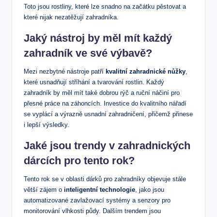
Toto jsou rostliny, které lze ​snadno na začátku pěstovat a
které nijak nezatěžují zahradníka.
Jaký ⁢nástroj by měl mít ‌každý
zahradník ve své výbavě?
Mezi nezbytné nástroje patří
kvalitní⁣ zahradnické nůžky
,
které usnadňují stříhání a tvarování rostlin. Každý
zahradník by měl mít také dobrou rýč a ruční náčiní pro
přesné práce na záhoncích. Investice do kvalitního nářadí
se vyplácí a výrazně usnadní zahradničení, přičemž přinese
i lepší výsledky.
Jaké jsou trendy v zahradnických
dárcích ​pro tento rok?
Tento ⁣rok se v oblasti dárků pro zahradníky objevuje stále
větší zájem o
inteligentní technologie
, ‍jako jsou
automatizované zavlažovací systémy a senzory pro
monitorování vlhkosti ​půdy. Dalším ​trendem jsou