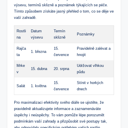
výsevu, termínů sklizně a poznámek týkajících se ​péče.
Tímto způsobem získáte jasný ‍přehled o tom, ‌co se děje‌ ve
vaší zahradě.
Rostli
Datum
Termín
Poznámky
na
výsevu
sklizně
Rajča
15.
Pravidelně zalévat a
1.‌ března
ta
července
hnojit
Mrke
Udržovat vlhkou
15. dubna
20. srpna
v
⁤půdu
15.
Stínit v horkých
Salát
1. května
července
dnech
Pro maximalizaci efektivity svého diáře se ujistěte, že
pravidelně‌ aktualizujete⁤ informace a zaznamenáváte‌
úspěchy i neúspěchy. To vám pomůže ⁣lépe porozumět
podmínkám vaší zahrady a přizpůsobit své postupy tak,
aby odpovídaly specifickým potřebám vašich rostlin.