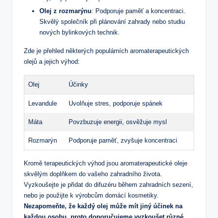
Olej z rozmarýnu
: Podporuje paměť a koncentraci.
Skvělý společník při plánování zahrady nebo studiu
nových bylinkových technik.
Zde je‍ přehled některých populárních aromaterapeutických
olejů a jejich výhod:
Olej
Účinky
Levandule
Uvolňuje stres, podporuje spánek
Máta
Povzbuzuje energii, osvěžuje mysl
Rozmarýn
Podporuje paměť, zvyšuje koncentraci
Kromě terapeutických výhod jsou⁢ aromaterapeutické oleje
skvělým doplňkem do vašeho zahradního života.
Vyzkoušejte je přidat do difuzéru během zahradních sezení,
nebo je použijte k výrobcům domácí kosmetiky.
Nezapomeňte, že každý ⁢olej může mít jiný účinek na
každou osobu, proto doporučujeme vyzkoušet ⁤různé