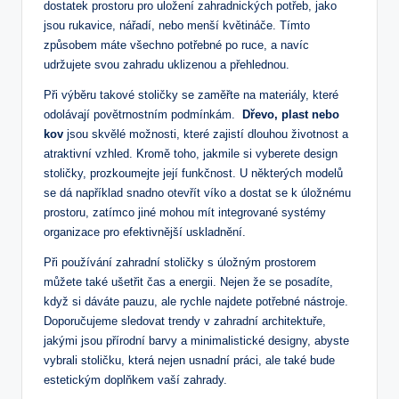
dostatek prostoru pro uložení zahradnických potřeb, jako
jsou rukavice, nářadí, nebo menší květináče. ​Tímto
způsobem máte všechno ​potřebné po ruce, a navíc
udržujete svou zahradu uklizenou a přehlednou.
Při ‌výběru takové stoličky se zaměřte na materiály, které
odolávají povětrnostním podmínkám. ⁣
Dřevo, ⁤plast⁤ nebo⁣
kov
jsou skvělé možnosti, které zajistí dlouhou‌ životnost a
atraktivní vzhled. Kromě ‌toho, jakmile si vyberete design
stoličky, prozkoumejte její funkčnost. ⁣U některých modelů
se dá například snadno otevřít víko a dostat se k úložnému
⁢prostoru, zatímco jiné mohou mít integrované systémy
organizace pro efektivnější uskladnění.
Při používání zahradní stoličky⁢ s úložným prostorem
můžete také ušetřit čas a energii. Nejen že ​se posadíte,
když si dáváte pauzu, ale rychle najdete potřebné nástroje. ​
Doporučujeme sledovat trendy v zahradní ​architektuře,
jakými jsou přírodní barvy a minimalistické designy, ⁣abyste
‍vybrali stoličku, která nejen usnadní práci, ale také⁤ bude
estetickým doplňkem vaší zahrady.