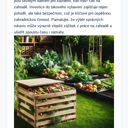
jsou skvělým dárkem pro každého, kdo tráví čas na
zahradě. Investice do⁣ takového‍ vybavení ⁢zajišťuje nejen
pohodlí, ale také bezpečnost, což je klíčové pro úspěšnou
zahradnickou činnost.​ Pamatujte, že výběr správných
rukavic může výrazně zlepšit zážitek z práce na zahradě ⁣a⁣
ušetřit ⁣spoustu času i námahy.