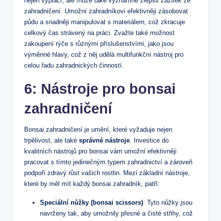
nejen ‍vyplácí, ale může také ⁢významně ​zlepšit zážitek ze
zahradničení. Umožní zahradníkovi efektivněji zásobovat
půdu a snadněji manipulovat ‌s materiálem, což zkracuje
celkový čas strávený na práci. Zvažte také možnost
zakoupení rýče s různými‌ příslušenstvími, jako jsou
výměnné hlavy, což z něj udělá multifunkční ⁢nástroj pro
celou řadu zahradnických činností.
6: Nástroje pro bonsai
zahradničení
Bonsai zahradničení je umění, které ⁣vyžaduje⁢ nejen
⁣trpělivost, ale také
správné‍ nástroje
. Investice do
kvalitních ​nástrojů pro bonsai vám umožní efektivněji
pracovat s tímto ‌jedinečným typem zahradnictví a zároveň
podpoří zdravý růst vašich⁢ rostlin. Mezi základní nástroje,
které by měl mít každý bonsai zahradník, patří:
Speciální nůžky (bonsai scissors)
: Tyto nůžky jsou
navrženy tak, aby umožnily přesné a čisté střihy, což