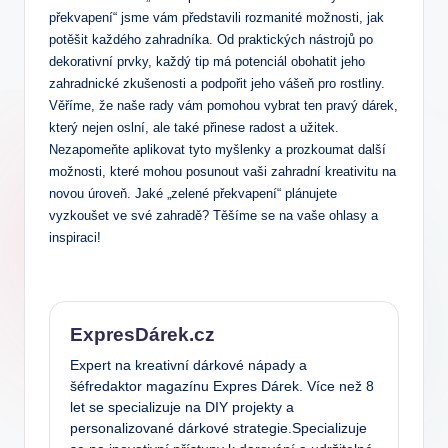
překvapení“ jsme vám představili rozmanité možnosti,⁢ jak
potěšit každého zahradníka. Od praktických nástrojů po
dekorativní prvky, každý tip má potenciál obohatit jeho
zahradnické zkušenosti a podpořit jeho vášeň pro rostliny.
Věříme, že naše rady vám pomohou vybrat ten pravý ‍dárek,
který nejen oslní,​ ale také‍ přinese radost‍ a užitek.
Nezapomeňte aplikovat tyto myšlenky a prozkoumat další
možnosti, které mohou posunout vaši zahradní kreativitu na
novou úroveň. Jaké „zelené překvapení“ plánujete
vyzkoušet ve své zahradě? Těšíme se na⁢ vaše ohlasy a
inspiraci!
ExpresDárek.cz
Expert na kreativní dárkové nápady a
šéfredaktor magazínu Expres Dárek. Více než 8
let se specializuje na DIY projekty a
personalizované dárkové strategie.Specializuje