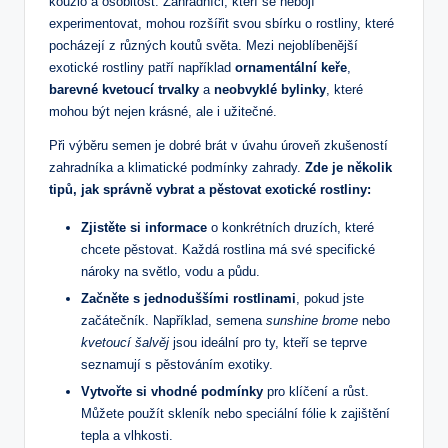
kouzlo⁤ a osobitost. ​Zahradníci, kteří se nebojí ​
experimentovat, mohou rozšířit svou sbírku o rostliny, které
pocházejí z různých koutů světa. Mezi nejoblíbenější
exotické rostliny ⁤patří například
ornamentální keře
, ‌
barevné kvetoucí trvalky
a
neobvyklé bylinky
, které
mohou být nejen krásné, ale⁢ i užitečné.
Při výběru semen je dobré brát v úvahu úroveň zkušeností
zahradníka a klimatické podmínky zahrady.
Zde je několik
tipů, jak správně vybrat a pěstovat exotické rostliny:
Zjistěte si informace
o konkrétních druzích, které
chcete pěstovat. Každá rostlina má své​ specifické
nároky na světlo, vodu‍ a půdu.
Začněte s ‌jednoduššími rostlinami
, pokud jste
začátečník.⁣ Například, semena⁣
sunshine brome
nebo
kvetoucí šalvěj
jsou ideální pro ty, kteří se teprve
seznamují s pěstováním exotiky.
Vytvořte si vhodné podmínky
pro klíčení a růst.
Můžete použít skleník nebo speciální fólie k zajištění
tepla a vlhkosti.