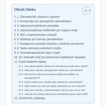
Obsah článku
1: ⁣Zahradnické rukavice s gripem
2: Kompostér pro ekologické​ zahradničení
3: Indoorová bylinková zahrádka
4: Samozavlažovací květináče pro úsporu vody
5: Rýč s⁣ ergonomickou rukojetí
6: Nástroje pro bonsai zahradničení
7: Designová zahradní stolička ⁤s úložným prostorem
8: Sada semínek ⁤exotických rostlin
9: Aromaterapeutické oleje z bylin
10: Zahradní diář pro‍ plánování úspěšných výsadeb
Často kladené otázky
Jak vybrat ideální dárek ​pro zahradníka‍ podle jeho zájmů?
Jaké jsou výhody ekologických dárků pro zahradníky?
Jak mohou dárkové poukazy zpříjemnit zážitek ze
⁢zahradničení?
Které rostliny jsou ideální jako dárek pro zahradníka?
Jaký ⁢nástroj by měl mít ‌každý zahradník ve své výbavě?
Jaké jsou trendy v zahradnických dárcích ​pro tento rok?
Jaký tip ⁤pro účinný dárek pro zahradníka byste doporučili?
Závěrečné myšlenky