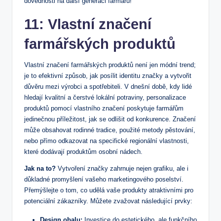
dovednosti na další generaci farmářů!
11: Vlastní značení
farmářských produktů
Vlastní značení farmářských produktů není jen módní trend;
je to efektivní způsob, jak posílit identitu značky a vytvořit
důvěru mezi výrobci a spotřebiteli. V dnešní době, kdy lidé
hledají kvalitní a čerstvé lokální potraviny, personalizace
produktů pomocí vlastního značení poskytuje farmářům
jedinečnou příležitost, jak se odlišit od konkurence. Značení
může obsahovat rodinné tradice, použité metody pěstování,
nebo přímo odkazovat na specifické regionální vlastnosti,
které dodávají produktům osobní nádech.
Jak na to?
Vytvoření značky zahrnuje nejen grafiku, ale i
důkladné promyšlení vašeho marketingového poselství.
Přemýšlejte o tom, co udělá vaše produkty atraktivními pro
potenciální zákazníky. Můžete zvažovat následující prvky:
Design obalu:
Investice do estetického, ale funkčního