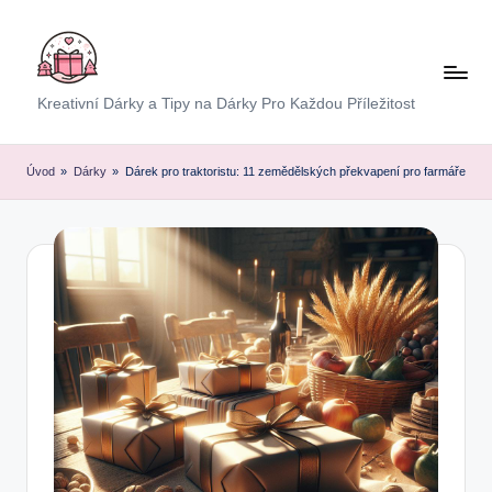
Skip
to
content
E
Kreativní Dárky a Tipy na Dárky Pro Každou Příležitost
x
p
Úvod
»
Dárky
»
Dárek pro traktoristu: 11 zemědělských překvapení pro farmáře
r
e
s
D
á
r
e
k