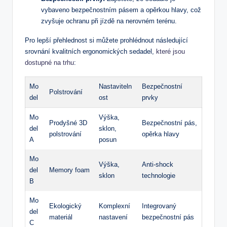
vybaveno bezpečnostním pásem a opěrkou hlavy, což
zvyšuje ochranu při jízdě na nerovném terénu.
Pro lepší přehlednost si můžete prohlédnout následující
srovnání kvalitních ergonomických sedadel,
které jsou
dostupné na trhu
:
Mo
Nastaviteln
Bezpečnostní
Polstrování
del
ost
prvky
Mo
Výška,
Prodyšné 3D
Bezpečnostní pás,
del
sklon,
polstrování
opěrka hlavy
A
posun
Mo
Výška,
Anti-shock
del
Memory foam
sklon
technologie
B
Mo
Ekologický
Komplexní
Integrovaný
del
materiál
nastavení
bezpečnostní pás
C