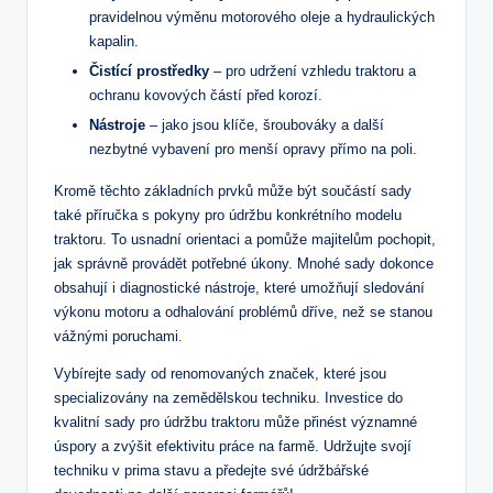
pravidelnou výměnu motorového oleje a hydraulických
kapalin.
Čistící prostředky
– pro udržení vzhledu traktoru a
ochranu kovových částí před korozí.
Nástroje
– jako jsou klíče, šroubováky a další
nezbytné vybavení pro menší opravy přímo na poli.
Kromě těchto základních prvků může být součástí sady
také příručka s pokyny pro údržbu konkrétního modelu
traktoru. To usnadní orientaci a pomůže majitelům pochopit,
jak správně provádět potřebné úkony. Mnohé sady dokonce
obsahují i diagnostické nástroje, které umožňují sledování
výkonu motoru a odhalování problémů dříve, než se stanou
vážnými poruchami.
Vybírejte sady od renomovaných značek, které jsou
specializovány na zemědělskou techniku. Investice do
kvalitní sady pro údržbu traktoru může přinést významné
úspory a zvýšit efektivitu práce na farmě. Udržujte svojí
techniku v prima stavu a předejte své údržbářské