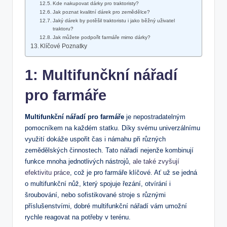
Kde nakupovat dárky pro traktoristy?
Jak poznat kvalitní dárek pro zemědělce?
Jaký dárek by potěšil traktoristu i jako běžný uživatel
traktoru?
Jak můžete podpořit farmáře mimo dárky?
Klíčové Poznatky
1: Multifunčkní nářadí
pro farmáře
Multifunkční nářadí pro farmáře
je nepostradatelným
pomocníkem na každém statku. Díky svému univerzálnímu
využití dokáže uspořit čas i námahu při různých
zemědělských činnostech. Tato nářadí nejenže kombinují
funkce mnoha jednotlivých nástrojů,
ale také zvyšují
efektivitu práce
, což je pro farmáře klíčové. Ať už se jedná
o multifunkční nůž, který spojuje řezání, otvírání i
šroubování, nebo sofistikované stroje s různými
příslušenstvími, dobré multifunkční nářadí vám umožní
rychle reagovat na potřeby v terénu.