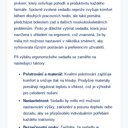
prvkem, který ovlivňuje pohodlí a produktivitu každého
farmáře. Správně zvolené sedadlo nejenže zvyšuje komfort
během dlouhých pracovních hodin, ale také pomáhá
předcházet bolestem zad a dalších muskuloskeletálních
problémům. Proto je důležité vybírat sedadla, která jsou
navržena s ohledem na ergonomii, což znamená, že by
měla mít možnost nastavení v několika směrech, aby
vyhovovala různým postavám a preferencím uživatelů.
Při výběru ergonomického sedadla se zaměřte na
následující faktory:
Polstrování a materiál:
Kvalitní polstrování zajišťuje
komfort a snižuje tlak na klouby. Prodyšné materiály
pomáhají regulovat teplotu a vlhkost, což je výhodné
pro celodenní nošení.
Nastavitelnost:
Sedadlo by mělo mít možnost
nastavování výšky, zaklonění a posunu dopředu nebo
dozadu, aby se přizpůsobilo individuálním potřebám
každého traktoristy.
Bezpečnostní prvky:
Zajištěte, že sedadlo je