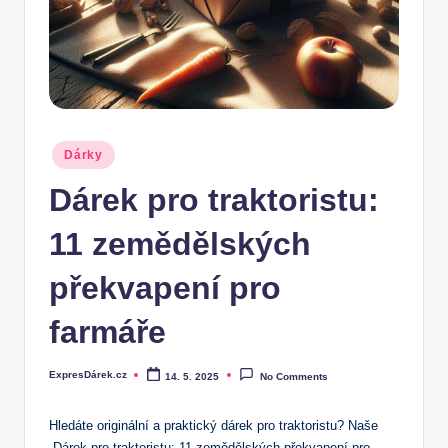
.
c
z
Posted
Dárky
in
Dárek pro traktoristu:
11 zemědělských
překvapení pro
farmáře
ExpresDárek.cz
14. 5. 2025
No Comments
Posted
by
Hledáte originální a praktický dárek pro traktoristu? Naše
„Dárek pro traktoristu: 11 zemědělských překvapení pro