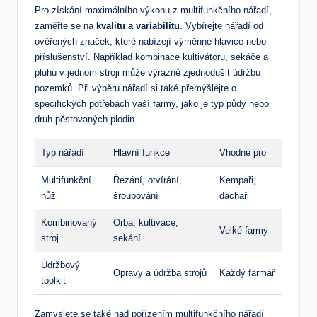
Pro získání maximálního výkonu z multifunkčního nářadí,
zaměřte se na
kvalitu a variabilitu
. Vybírejte nářadí od
ověřených značek, které nabízejí výměnné hlavice nebo
příslušenství. Například kombinace kultivátoru, sekáče a
pluhu v jednom stroji může výrazně zjednodušit údržbu
pozemků. Při výběru nářadí si také přemýšlejte o
specifických potřebách vaší farmy, jako je typ půdy nebo
druh pěstovaných plodin.
Typ nářadí
Hlavní funkce
Vhodné pro
Multifunkční
Řezání, otvírání,
Kempaři,
nůž
šroubování
dachaři
Kombinovaný
Orba, kultivace,
Velké farmy
stroj
sekání
Údržbový
Opravy a údržba strojů
Každý farmář
toolkit
Zamyslete se také nad pořízením multifunkčního nářadí