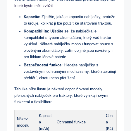
které byste měli zvážit
:
Kapacita:
Zjistěte, jaká je kapacita nabíječky, protože
to určuje, kolikrát ji lze použít ke startování traktoru.
Kompatibilita:
Ujistěte se, že nabíječka je
kompatibilní s typem akumulátoru, který váš traktor
využívá. Některé nabíječky mohou fungovat pouze s
olověnými akumulátory, zatímco jiné jsou navrženy i
pro lithium-iónové baterie.
Bezpečnostní funkce:
Hledejte nabíječky s
vestavěnými ochrannými mechanismy, které zabraňují
přehřátí, zkratu nebo přetížení.
Tabulka níže ilustruje některé doporučované modely
přenosných nabíječek pro traktory, které vynikají svými
funkcemi a flexibilitou:
Kapacit
Cen
Název
a
Ochranné funkce
a
modelu
(mAh)
(Kč)