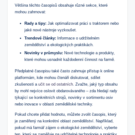
Většina těchto časopisů obsahuje různé sekce, které
mohou zahrnovat:
Rady a tipy:
Jak optimalizovat práci s traktorem nebo
jaké nové nástroje vyzkoušet.
Trendové články:
Informace o udržitelném
zemědělství a ekologických praktikách.
Novinky v průmyslu:
Nové technologie a produkty,
které mohou usnadnit každodenní činnost na farmě.
Předplatné časopisu také často zahrnuje přístup k online
platformám, kde mohou čtenáři diskutovat, sdílet
zkušenosti a
učit se od ostatních
. Zvažte, jaký typ obsahu
by mohl nejvíce oslovit obdarovávaného – zda hledají rady
týkající se konkrétních strojů, novinky v sortimentu osiv
nebo inovace v oblasti zemědělské techniky.
Pokud chcete přidat hodnotu, můžete zvolit časopis, který
je zaměřený na konkrétní oblast zemědělství. Například,
pokud má farmář zájem o ekologické zemědělství, vyberte
ten, který se zaměřuje na udržitelné technologie a praktiky.