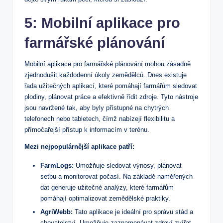
5: Mobilní aplikace pro
farmářské plánování
Mobilní aplikace pro farmářské plánování mohou zásadně
zjednodušit každodenní úkoly zemědělců. Dnes existuje
řada užitečných aplikací, které pomáhají farmářům sledovat
plodiny, plánovat práce a efektivně řídit zdroje. Tyto nástroje
jsou navržené tak, aby byly přístupné na chytrých
telefonech nebo tabletech, čímž nabízejí flexibilitu a
přímočařejší přístup k informacím v terénu.
Mezi nejpopulárnější aplikace patří:
FarmLogs:
Umožňuje sledovat výnosy, plánovat
setbu a monitorovat počasí. Na základě naměřených
dat generuje užitečné analýzy, které farmářům
pomáhají optimalizovat zemědělské praktiky.
AgriWebb:
Tato aplikace je ideální pro správu stád a
chovatelství. Umožňuje zaznamenávat zdraví zvířat,