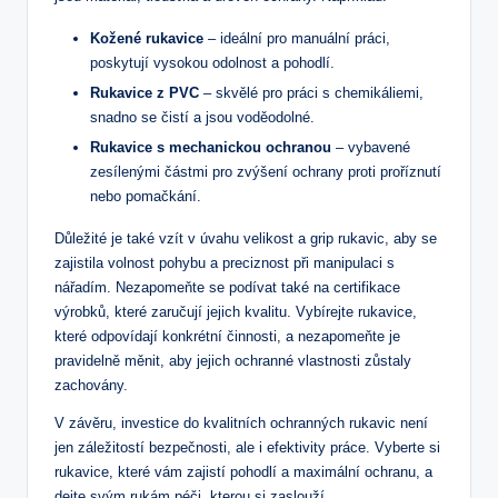
Kožené rukavice
– ideální pro manuální práci,
poskytují vysokou odolnost a pohodlí.
Rukavice z PVC
– skvělé pro práci s chemikáliemi,
snadno se čistí a jsou voděodolné.
Rukavice s mechanickou ochranou
– vybavené
zesílenými částmi pro zvýšení ochrany proti proříznutí
nebo pomačkání.
Důležité je také vzít v úvahu velikost a grip rukavic, aby se
zajistila volnost pohybu a preciznost při manipulaci s
nářadím. Nezapomeňte se podívat také na certifikace
výrobků, které zaručují jejich kvalitu. Vybírejte rukavice,
které odpovídají konkrétní činnosti, a nezapomeňte je
pravidelně měnit, aby jejich ochranné vlastnosti zůstaly
zachovány.
V závěru, investice do kvalitních ochranných rukavic není
jen záležitostí bezpečnosti, ale i efektivity práce. Vyberte si
rukavice, které vám zajistí pohodlí a maximální ochranu, a
dejte svým rukám péči, kterou si zaslouží.