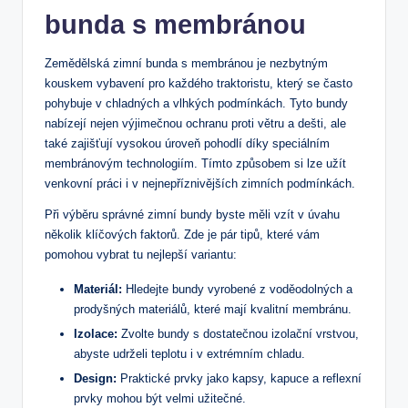
bunda s membránou
Zemědělská zimní bunda s membránou je nezbytným
kouskem vybavení pro každého traktoristu, který se často
pohybuje v chladných a vlhkých podmínkách. Tyto bundy
nabízejí nejen výjimečnou ochranu proti větru a dešti, ale
také zajišťují vysokou úroveň pohodlí díky speciálním
membránovým technologiím. Tímto způsobem si lze užít
venkovní práci i v nejnepříznivějších zimních podmínkách.
Při výběru správné zimní bundy byste měli vzít v úvahu
několik klíčových faktorů. Zde je pár tipů, které vám
pomohou vybrat tu nejlepší variantu:
Materiál:
Hledejte bundy vyrobené z voděodolných a
prodyšných materiálů, které mají kvalitní membránu.
Izolace:
Zvolte bundy s dostatečnou izolační vrstvou,
abyste udrželi teplotu i v extrémním chladu.
Design:
Praktické prvky jako kapsy, kapuce a reflexní
prvky mohou být velmi užitečné.