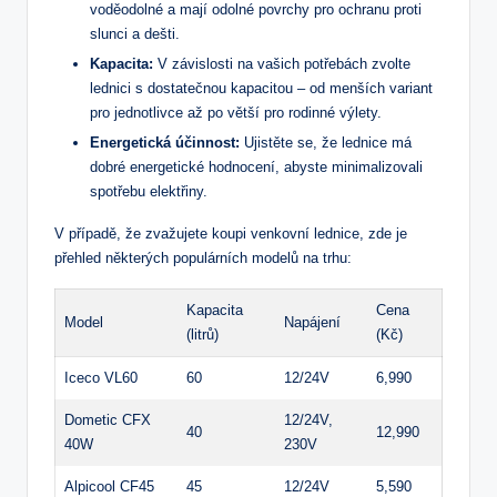
voděodolné a mají odolné povrchy pro ochranu proti
slunci a dešti.
Kapacita:
V závislosti na vašich potřebách zvolte
lednici s dostatečnou kapacitou – od menších variant
pro jednotlivce až po větší pro rodinné výlety.
Energetická účinnost:
Ujistěte se, že lednice má
dobré energetické hodnocení, abyste minimalizovali
spotřebu elektřiny.
V případě, že zvažujete koupi venkovní lednice, zde je
přehled některých populárních modelů na trhu:
Kapacita
Cena
Model
Napájení
(litrů)
(Kč)
Iceco VL60
60
12/24V
6,990
Dometic CFX
12/24V,
40
12,990
40W
230V
Alpicool CF45
45
12/24V
5,590