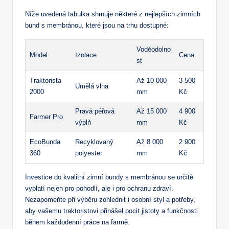
Níže uvedená tabulka shrnuje některé z nejlepších zimních
bund s membránou, které jsou na trhu dostupné:
Voděodolno
Model
Izolace
Cena
st
Traktorista
Až 10 000
3 500
Umělá vlna
2000
mm
Kč
Pravá péřová
Až 15 000
4 900
Farmer Pro
výplň
mm
Kč
EcoBunda
Recyklovaný
Až 8 000
2 900
360
polyester
mm
Kč
Investice do kvalitní zimní bundy s membránou se určitě
vyplatí nejen pro pohodlí, ale i pro ochranu zdraví.
Nezapomeňte při výběru zohlednit i osobní styl a potřeby,
aby vašemu traktoristovi přinášel pocit jistoty a funkčnosti
během každodenní práce na farmě.