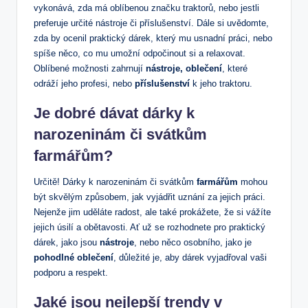
vykonává, zda má oblíbenou značku traktorů, nebo jestli
preferuje určité nástroje či příslušenství. Dále si uvědomte,
zda by ocenil praktický dárek, který mu usnadní práci, nebo
spíše něco, co mu umožní odpočinout si a relaxovat.
Oblíbené možnosti zahrnují
nástroje, oblečení
, které
odráží jeho profesi, nebo
příslušenství
k jeho traktoru.
Je dobré dávat dárky k
narozeninám či svátkům
farmářům?
Určitě! Dárky k narozeninám či svátkům
farmářům
mohou
být skvělým způsobem, jak vyjádřit uznání za jejich práci.
Nejenže jim uděláte radost, ale také prokážete, že si vážíte
jejich úsilí a obětavosti. Ať už se rozhodnete pro praktický
dárek, jako jsou
nástroje
, nebo něco osobního, jako je
pohodlné oblečení
, důležité je, aby dárek vyjadřoval vaši
podporu a respekt.
Jaké jsou nejlepší trendy v