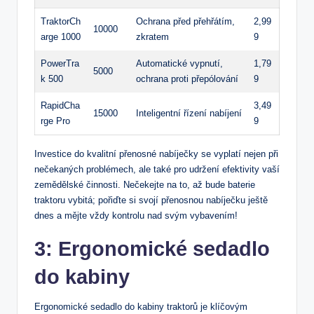
TraktorCh
Ochrana před přehřátím,
2,99
10000
arge 1000
zkratem
9
PowerTra
Automatické vypnutí,
1,79
5000
k 500
ochrana proti přepólování
9
RapidCha
3,49
15000
Inteligentní řízení nabíjení
rge Pro
9
Investice do kvalitní přenosné nabíječky se vyplatí nejen při
nečekaných problémech, ale také pro udržení efektivity vaší
zemědělské činnosti. Nečekejte na to, až bude baterie
traktoru vybitá; pořiďte si svojí přenosnou nabíječku ještě
dnes a mějte vždy kontrolu nad svým vybavením!
3: Ergonomické sedadlo
do kabiny
Ergonomické sedadlo do kabiny traktorů je klíčovým