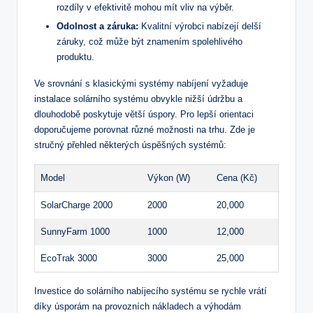
rozdíly v efektivitě mohou mít vliv na výběr.
Odolnost a záruka:
Kvalitní výrobci nabízejí delší
záruky, což může být znamením spolehlivého
produktu.
Ve srovnání s klasickými systémy nabíjení vyžaduje
instalace solárního systému obvykle nižší údržbu a
dlouhodobě poskytuje větší úspory. Pro lepší orientaci
doporučujeme porovnat různé možnosti na trhu. Zde je
stručný přehled některých úspěšných systémů:
Model
Výkon (W)
Cena (Kč)
SolarCharge 2000
2000
20,000
SunnyFarm 1000
1000
12,000
EcoTrak 3000
3000
25,000
Investice do solárního nabíjecího systému se rychle vrátí
díky úsporám na provozních nákladech a výhodám