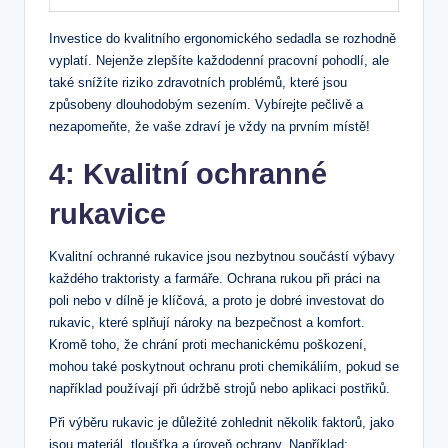
Investice do kvalitního ergonomického sedadla se rozhodně
vyplatí. Nejenže zlepšíte každodenní pracovní pohodlí, ale
také snížíte riziko zdravotních problémů, které jsou
způsobeny dlouhodobým sezením. Vybírejte pečlivě a
nezapomeňte, že vaše zdraví je vždy na prvním místě!
4: Kvalitní ochranné
rukavice
Kvalitní ochranné rukavice jsou nezbytnou součástí výbavy
každého traktoristy a farmáře. Ochrana rukou při práci na
poli nebo v dílně je klíčová, a proto je dobré investovat do
rukavic, které splňují nároky na bezpečnost a komfort.
Kromě toho, že chrání proti mechanickému poškození,
mohou také poskytnout ochranu proti chemikáliím, pokud se
například používají při údržbě strojů nebo aplikaci postřiků.
Při výběru rukavic je důležité zohlednit několik faktorů, jako
jsou materiál, tloušťka a úroveň ochrany. Například: