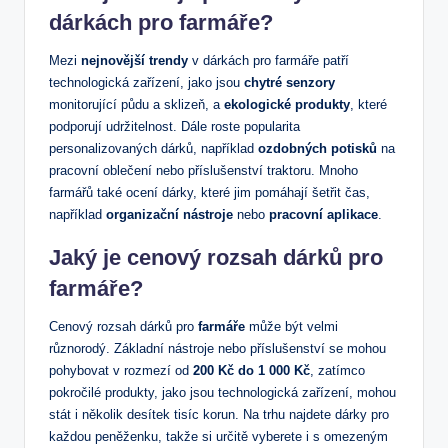
dárkách pro farmáře?
Mezi
nejnovější trendy
v dárkách pro farmáře patří
technologická zařízení, jako jsou
chytré senzory
monitorující půdu a sklizeň, a
ekologické produkty
, které
podporují udržitelnost. Dále roste popularita
personalizovaných dárků, například
ozdobných potisků
na
pracovní oblečení nebo příslušenství traktoru. Mnoho
farmářů také ocení dárky, které jim pomáhají šetřit čas,
například
organizační nástroje
nebo
pracovní aplikace
.
Jaký je cenový rozsah dárků pro
farmáře?
Cenový rozsah dárků pro
farmáře
může být velmi
různorodý. Základní nástroje nebo příslušenství se mohou
pohybovat v rozmezí od
200 Kč do 1 000 Kč
, zatímco
pokročilé produkty, jako jsou technologická zařízení, mohou
stát i několik desítek tisíc korun. Na trhu najdete dárky pro
každou peněženku, takže si určitě vyberete i s omezeným