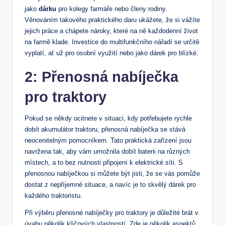
jako
dárku
pro kolegy farmáře nebo členy rodiny.
Věnováním takového praktického daru ukážete, že si vážíte
jejich práce a chápete nároky, které na ně každodenní život
na farmě klade. Investice do multifunkčního nářadí se určitě
vyplatí, ať už pro osobní využití nebo jako dárek pro blízké.
2: Přenosná nabíječka
pro traktory
Pokud se někdy ocitnete v situaci, kdy potřebujete rychle
dobít akumulátor traktoru, přenosná nabíječka se stává
neocenitelným pomocníkem. Tato praktická zařízení jsou
navržena tak, aby vám umožnila dobít baterii na různých
místech, a to bez nutnosti připojení k elektrické síti. S
přenosnou nabíječkou si můžete být jisti, že se vás pomůže
dostat z nepříjemné situace, a navíc je to skvělý dárek pro
každého traktoristu.
Při výběru přenosné nabíječky pro traktory je důležité brát v
úvahu několik klíčových vlastností. Zde je několik aspektů,