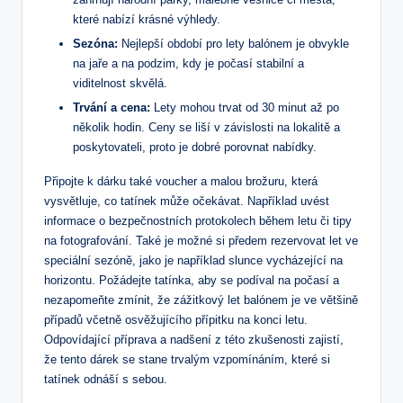
které ‌nabízí krásné výhledy.
Sezóna:
Nejlepší⁢ období pro lety​ balónem ⁢je‌ obvykle
na ⁤jaře​ a⁢ na podzim, kdy je počasí stabilní a ​
viditelnost⁤ skvělá.
Trvání a ‍cena:
Lety ‌mohou trvat od 30 ‍minut až po​
několik hodin. ‌Ceny se ​liší ‌v závislosti na ⁣lokalitě a
poskytovateli, proto je dobré porovnat nabídky.
Připojte k dárku také voucher a ⁣malou brožuru, která
vysvětluje, co tatínek ‌může očekávat. Například uvést
informace o bezpečnostních protokolech během⁣ letu či tipy
na fotografování. ​Také⁢ je možné si předem rezervovat ‍let ve
speciální sezóně, jako je například slunce vycházející na
horizontu. Požádejte ⁤tatínka, aby se podíval na⁢ počasí a
nezapomeňte zmínit,⁤ že zážitkový let balónem je ve většině‍
případů včetně osvěžujícího​ přípitku na konci letu.
Odpovídající příprava ‍a nadšení z ⁤této‍ zkušenosti ⁣zajistí,
⁤že ⁤tento dárek se stane trvalým vzpomínáním, které si
tatínek odnáší s sebou.