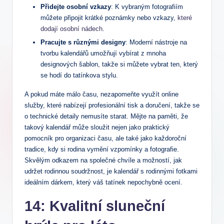
Přidejte osobní vzkazy
: ‍K vybraným fotografiím
můžete ​připojit krátké poznámky nebo vzkazy, ⁤
které
dodají osobní nádech
.
Pracujte ⁣s různými designy
: ⁤Moderní nástroje ​na
tvorbu kalendářů umožňují vybírat‌ z mnoha
designových šablon,⁣ takže si můžete ⁤vybrat ten, který
se hodí do tatínkova‌ stylu.
A pokud máte ⁤málo času, nezapomeňte využít online
služby, ⁣které nabízejí profesionální tisk⁢ a doručení, takže se
o technické detaily nemusíte starat. Mějte na paměti, že
takový kalendář‍ může‍ sloužit⁣ nejen jako ‍praktický
pomocník pro organizaci času, ale také⁤ jako každoroční
tradice, kdy si ⁢rodina vymění vzpomínky​ a ‌fotografie.
Skvělým odkazem ‍na‌ společné chvíle a⁢ možností,​ jak
udržet rodinnou soudržnost, je kalendář ‍s rodinnými fotkami
ideálním dárkem,⁢ který váš tatínek nepochybně ocení.
14: Kvalitní sluneční