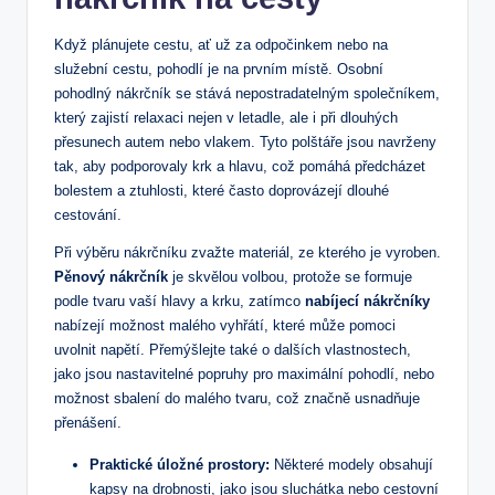
Když plánujete⁣ cestu, ať už za odpočinkem nebo na
služební cestu, pohodlí‍ je na prvním místě. Osobní
pohodlný nákrčník se⁢ stává‌ nepostradatelným společníkem,⁣
který ⁣zajistí ​relaxaci nejen v⁤ letadle,⁢ ale ​i‍ při dlouhých
přesunech autem nebo vlakem. Tyto polštáře jsou navrženy
tak,⁢ aby podporovaly krk a hlavu, což pomáhá‌ předcházet‌
bolestem a ‍ztuhlosti, které často ​doprovázejí dlouhé
cestování.
Při výběru ‌nákrčníku zvažte materiál, ze kterého​ je vyroben.
Pěnový‍ nákrčník
​je skvělou volbou, protože se⁣ formuje
podle tvaru vaší hlavy a krku,‌ zatímco⁢
nabíjecí nákrčníky
nabízejí ⁤možnost malého vyhřátí, které může ‍pomoci
uvolnit⁢ napětí. Přemýšlejte také o dalších ⁣vlastnostech,
jako jsou nastavitelné‍ popruhy ​pro ‌maximální pohodlí, nebo
možnost ⁢sbalení do ⁢malého tvaru, což značně usnadňuje
přenášení.
Praktické ⁣úložné prostory:
⁣Některé modely⁣ obsahují
⁣kapsy na⁤ drobnosti, jako jsou sluchátka nebo‌ cestovní