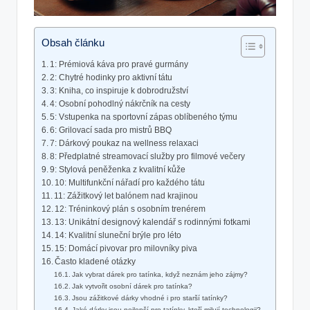
Obsah článku
1: Prémiová káva⁢ pro pravé gurmány
2:⁣ Chytré hodinky⁢ pro ‌aktivní tátu
3: Kniha, co⁣ inspiruje k dobrodružství
4: Osobní pohodlný nákrčník na cesty
5: Vstupenka na ‍sportovní zápas oblíbeného týmu
6: Grilovací sada pro mistrů BBQ
7: Dárkový poukaz na‌ wellness relaxaci
8: Předplatné streamovací služby pro filmové ⁣večery
9: Stylová peněženka ‌z kvalitní kůže
10: ​Multifunkční ⁢nářadí​ pro‍ každého tátu
11:⁢ Zážitkový let balónem ​nad krajinou
12: Tréninkový⁣ plán⁤ s ‍osobním⁤ trenérem
13: Unikátní designový kalendář s rodinnými⁣ fotkami
14: Kvalitní sluneční brýle pro⁢ léto
15: Domácí pivovar ⁤pro milovníky piva
Často kladené otázky
Jak ‍vybrat ⁣dárek pro tatínka, když neznám ​jeho zájmy?
Jak vytvořit osobní dárek pro ⁤tatínka?
Jsou zážitkové dárky ‌vhodné⁢ i pro starší‍ tatínky?
Jaké dárky‌ jsou nejlepší ⁤pro tatínky, ​kteří milují technologii?