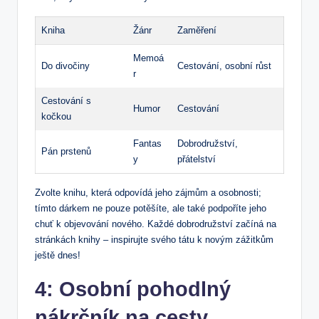
Kniha
Žánr
Zaměření
Memoá
Do divočiny
Cestování, ⁣osobní ⁣růst
r
Cestování s
Humor
Cestování
kočkou
Fantas
Dobrodružství,
Pán prstenů
y
přátelství
Zvolte ⁤knihu, která odpovídá jeho zájmům ‌a osobnosti;
tímto dárkem ⁢ne pouze potěšíte, ⁣ale také‌ podpoříte jeho
chuť k objevování nového. Každé dobrodružství začíná na
‌stránkách knihy⁢ – inspirujte svého ​tátu ‍k novým ⁣zážitkům
ještě dnes!
4: Osobní pohodlný
nákrčník na cesty