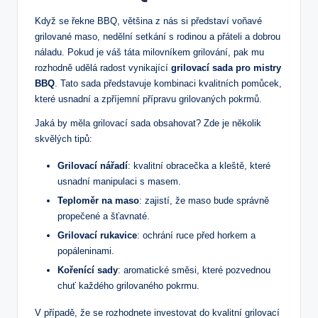
Když se řekne BBQ,⁣ většina⁢ z nás si představí voňavé
grilované maso, nedělní setkání s rodinou a přáteli a‌ dobrou⁤
náladu. Pokud je váš táta milovníkem grilování, pak mu
rozhodně udělá ⁤radost⁤ vynikající‌
grilovací ⁤sada pro mistry
BBQ
. Tato sada představuje kombinaci kvalitních pomůcek,
které usnadní a zpříjemní přípravu grilovaných pokrmů.
Jaká by měla grilovací sada obsahovat? ‍Zde je několik
skvělých‌ tipů:
Grilovací nářadí
: kvalitní‍ obracečka a kleště, které
usnadní manipulaci s masem.
Teploměr na maso
: zajistí, ​že maso bude správně
propečené a šťavnaté.
Grilovací rukavice
: ochrání ruce před​ horkem a
popáleninami.
Kořenící sady
: ‌aromatické směsi, které pozvednou
chuť každého ⁤grilovaného pokrmu.
V případě, že⁢ se rozhodnete investovat do kvalitní⁢ grilovací​