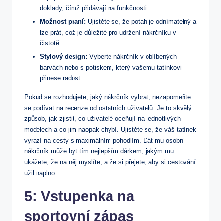
doklady, čímž ‍přidávají na ‍funkčnosti.
Možnost ‌praní:
Ujistěte se, že potah je odnímatelný ‌a
lze⁤ prát, což je důležité pro udržení nákrčníku v⁤
čistotě.
Stylový design:
Vyberte nákrčník v‌ oblíbených
barvách nebo⁤ s potiskem, který vašemu tatínkovi‍
přinese radost.
Pokud ‍se rozhodujete, jaký nákrčník vybrat,​ nezapomeňte
se podívat na ⁣recenze ​od ostatních uživatelů. Je to​ skvělý
způsob, jak zjistit, co⁣ uživatelé oceňují na jednotlivých
modelech a co jim​ naopak‍ chybí. Ujistěte se, že váš⁣ tatínek
vyrazí‌ na cesty s maximálním pohodlím. Dát mu osobní​
nákrčník​ může být tím nejlepším‌ dárkem, jakým mu
ukážete, že na ⁣něj myslíte, a že si přejete, aby‍ si cestování
užil naplno.
5: Vstupenka na
‍sportovní zápas