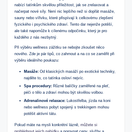
nabízí tatínkům‌ skvělou příležitost, jak se ⁣zrelaxovat a
načerpat nové síly. Není nic‌ lepšího ‌než⁤ si​ dopřát masáže,
sauny ⁢nebo vířivku,‍ které přispívají k celkovému zlepšení
fyzického i psychického zdraví. Tento dar nejenže potěší,
ale ​také napomůže k cílenému odpočinku, který je pro
každého z nás nezbytný.
Při výběru wellness zážitku se nebojte zkoušet něco
nového. Zde je pár tipů, co zahrnout a na co se zaměřit při
výběru ideálního ​poukazu:
Masáže:
Od⁤ klasických masáží ⁤po exotické techniky,⁣
najděte ⁤to,​ co tatínka ⁢osloví nejvíc.
Spa procedury:
⁣Různé balíčky zaměřené na pleť,‍
péči ⁣o tělo a‌ zdraví mohou být ​skvělou volbou.
Adrenalinové relaxace:
Lukostřelba, jízda na koni
⁢nebo wellness pobyt spojený s trekkingem mohou⁢
potěšit aktivní‍ tátu.
Pokud ⁣máte na mysli konkrétní lázně,
můžete si
prohlédnout jejich nabídku
a porovnat ceny, ​služby a