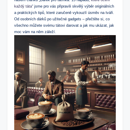
každý táta
“ jsme pro vás připravili‍ skvělý⁤ výběr originálních
a praktických tipů, které zaručeně​ vykouzlí úsměv na tváři.
Od ​osobních dárků po​ užitečné gadgets⁤ – přečtěte si, co
všechno můžete svému tátovi darovat a⁤ jak mu ukázat, jak⁣
moc vám ‍na něm záleží.