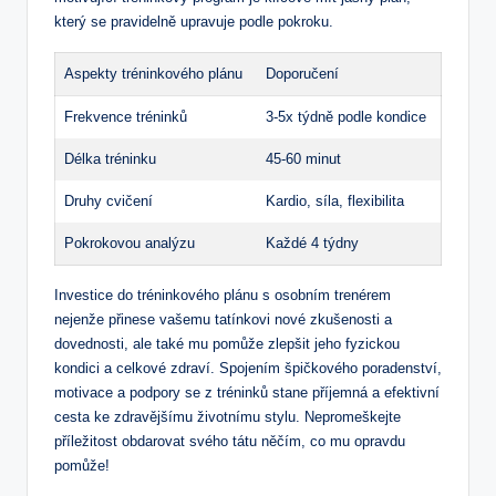
který se pravidelně upravuje podle pokroku.
Aspekty tréninkového plánu
Doporučení
Frekvence tréninků
3-5x týdně podle kondice
Délka tréninku
45-60 minut
Druhy cvičení
Kardio, ⁣síla, ​flexibilita
Pokrokovou‍ analýzu
Každé 4 týdny
Investice do tréninkového plánu s osobním trenérem
⁤nejenže přinese vašemu tatínkovi nové ⁤zkušenosti a
dovednosti, ale také mu ⁢pomůže zlepšit jeho fyzickou
kondici ‌a celkové ⁢zdraví.​ Spojením špičkového poradenství,​
motivace a ​podpory se z⁤ tréninků stane příjemná a efektivní
cesta ke zdravějšímu ⁣životnímu stylu. Nepromeškejte
příležitost obdarovat svého tátu něčím, co⁤ mu opravdu
‍pomůže!