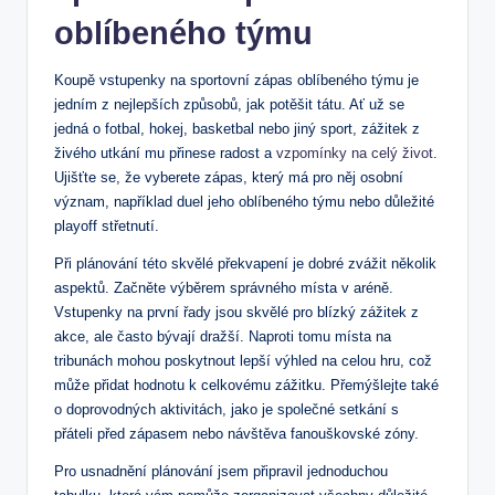
oblíbeného týmu
Koupě‌ vstupenky​ na sportovní zápas ‌oblíbeného ⁤týmu je
jedním z nejlepších ‌způsobů, ‍jak potěšit ⁢tátu. Ať už se
jedná o fotbal, hokej,⁢ basketbal nebo jiný sport, zážitek z
⁣živého utkání mu přinese radost a
vzpomínky na celý život
.
Ujišťte se, že vyberete zápas, který má pro něj ⁢osobní
význam,​ například​ duel ​jeho oblíbeného týmu nebo důležité
playoff střetnutí.
Při plánování ‍této skvělé‍ překvapení je⁣ dobré⁢ zvážit několik⁤
aspektů. Začněte výběrem správného místa v aréně.
Vstupenky na první řady jsou skvělé‌ pro blízký zážitek z
akce, ale často bývají dražší.⁣ Naproti tomu místa na
tribunách​ mohou poskytnout lepší výhled‌ na celou hru, což
může⁢ přidat hodnotu k celkovému zážitku. Přemýšlejte také
o doprovodných ⁢aktivitách, jako je společné setkání s ​
přáteli⁣ před zápasem nebo ‌návštěva ​fanouškovské⁣ zóny.
Pro usnadnění ​plánování ⁤jsem ⁢připravil‍ jednoduchou