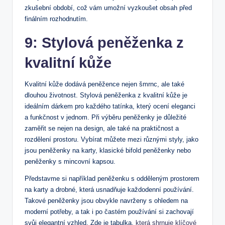
zkušební období, což vám umožní vyzkoušet obsah⁤ před
finálním rozhodnutím.
9: Stylová peněženka ‌z
kvalitní kůže
Kvalitní​ kůže dodává peněžence ⁢nejen šmrnc, ale⁣ také
dlouhou ‌životnost. ‍Stylová peněženka z kvalitní ‍kůže je
ideálním⁤ dárkem pro každého tatínka, který ocení eleganci
a funkčnost v ⁣jednom. Při​ výběru peněženky je⁣ důležité
zaměřit se ‍nejen na design, ale také ​na praktičnost a
rozdělení prostoru. Vybírat můžete mezi různými styly,⁤ jako
jsou peněženky na ⁢karty, klasické​ bifold peněženky nebo
peněženky s mincovní kapsou.⁣
Představme si‍ například peněženku ​s‌ odděleným prostorem
na karty a drobné, ⁤která usnadňuje ​každodenní používání.
Takové peněženky ⁢jsou obvykle navrženy s ohledem na
⁤moderní potřeby, a tak i⁤ po častém ⁣používání si zachovají
svůj⁣ elegantní vzhled. Zde je tabulka,⁤
která shrnuje klíčové