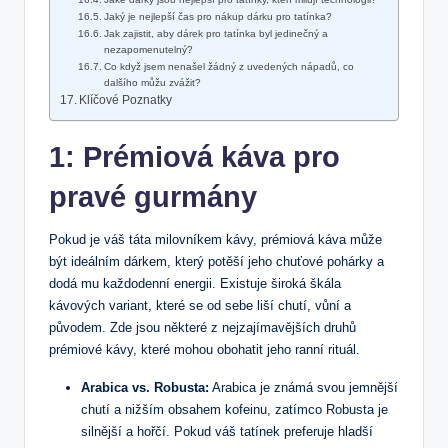
Jaký je nejlepší čas pro nákup dárku pro tatínka?
Jak ‍zajistit, aby dárek pro tatínka‍ byl jedinečný a
nezapomenutelný?
Co když ⁣jsem​ nenašel žádný z uvedených nápadů, co
dalšího můžu zvážit?
Klíčové‌ Poznatky
1: Prémiová káva⁢ pro
pravé gurmány
Pokud je váš⁢ táta milovníkem ⁤kávy, prémiová káva ⁤může
‌být ideálním​ dárkem, který potěší jeho ‌chuťové ⁤pohárky⁣ a
dodá mu každodenní ⁣energii. Existuje široká škála
kávových variant, ​které se od sebe liší chutí, vůní a
původem. Zde jsou⁢ některé⁢ z nejzajímavějších‍ druhů
prémiové​ kávy, které mohou obohatit jeho ‍ranní rituál.
Arabica vs. Robusta:
‍Arabica ​je známá svou jemnější
​chutí⁤ a nižším obsahem kofeinu,⁣ zatímco Robusta je‍
silnější a hořčí. Pokud váš⁤ tatínek preferuje hladší