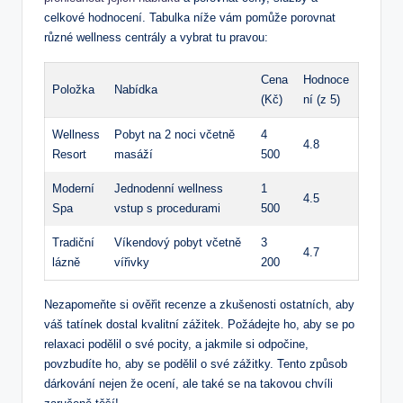
celkové hodnocení. Tabulka níže ⁤vám pomůže porovnat‍
různé wellness centrály a vybrat tu pravou:
Cena
Hodnoce
Položka
Nabídka
(Kč)
ní (z 5)
Wellness
Pobyt⁤ na 2 ‌noci včetně
4
4.8
Resort
masáží
500
Moderní
Jednodenní wellness
1
4.5
Spa
vstup​ s procedurami
500
Tradiční
Víkendový pobyt včetně⁤
3⁣
4.7
⁤lázně
vířivky
200
Nezapomeňte si ověřit recenze ‍a zkušenosti ⁢ostatních, aby
váš tatínek dostal kvalitní ⁣zážitek. Požádejte ho,‌ aby se po
relaxaci​ podělil o své pocity, a jakmile si odpočine,
povzbudíte⁢ ho, aby se podělil o své zážitky. Tento způsob
dárkování nejen‌ že ocení, ​ale také ⁤se⁤ na takovou ⁤chvíli