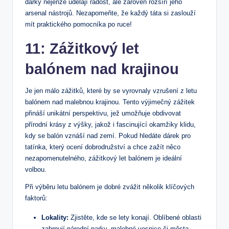
dárky nejenže⁣ udělají radost, ⁤ale zároveň rozšíří ⁤jeho
arsenal ⁢nástrojů. Nezapomeňte,‍ že ‌každý‌ táta si zaslouží ​
mít ‍praktického pomocníka po ruce!
11:⁢ Zážitkový let
balónem ​nad krajinou
Je ⁢jen málo zážitků, které ‌by se vyrovnaly⁤ vzrušení z letu⁣
balónem nad ⁢malebnou krajinou. Tento výjimečný ⁣zážitek
přináší unikátní perspektivu, jež umožňuje obdivovat
přírodní krásy z ⁣výšky, jakož i fascinující‍ okamžiky‌ klidu,
kdy ​se balón vznáší ​nad zemí. Pokud ⁤hledáte⁢ dárek pro ​
tatínka, který ocení⁣ dobrodružství a chce zažít něco
nezapomenutelného, zážitkový let⁢ balónem ⁣je ​ideální
‌volbou.
Při výběru letu balónem je dobré‌ zvážit několik ⁤klíčových
faktorů:⁣
Lokality:
Zjistěte, ​kde⁢ se⁤ lety konají. Oblíbené‍ oblasti
zahrnují národní parky, malebné⁢ vesnice či města,