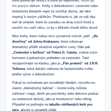
která podněcuje fantazii a⁢ touhu po objevování,
může být
tím pravým dárkem
. Knihy‌ o dobrodružství, cestování nebo
fantastické literatuře nejen že‌ rozšiřují obzory, ale také ​
inspirují k novým⁤ zážitkům.⁣ Představte si, jak se váš táta
noří do stránek, které ho zavedou na okraj svých limitů a
‌umožní mu zažít​ něco, co by ⁢v běžném životě ​těžko ‍okusil.
Mezi ‌knihy, které mohou otce významně ovlivnit, patří ⁣
„Do
divočiny“ od Johna Krakauera
, která zobrazuje
dramatický příběh skutečné‍ expediční cesty. ⁣Dále pak
„Cestování s kočkou“ ‌od Petera G. Catzka
, známá svým
humorem a⁢ jedinečným pohledem na cestování. ⁣Také
nezapomínejte na klasiku, jako je
„Pán prstenů“ od J.R.R.
Tolkiena
, která‌ dokáže vtáhnout ​do fantastického⁤ světa
plného výzev ​a dobrodružství.
Pokud se‍ rozhodnete pro rozsáhlejší⁣ hledání, vytvořte mu
vlastní „dobrodružný balíček“ ⁤– kromě knihy můžete ​
zahrnout​ i ⁣mapy,⁣ deník pro ‌poznámky nebo dokonce poukaz
na⁣ outdoorové aktivity, jako je horolezectví nebo rafting.​
Případně‍ se podívejte na⁤
tabulku oblíbených knih⁣ pro
otce
, abyste si usnadnili výběr: