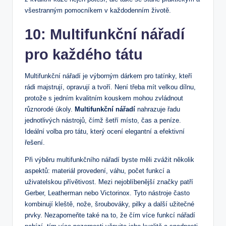
všestranným pomocníkem v každodenním⁢ životě.
10: ​Multifunkční ⁢nářadí​
pro‍ každého tátu
Multifunkční nářadí⁢ je výborným⁤ dárkem pro tatínky, kteří
rádi ⁢majstrují, opravují a tvoří. Není třeba mít velkou dílnu,‍
protože ​s jedním kvalitním kouskem mohou zvládnout
různorodé úkoly.
Multifunkční nářadí
nahrazuje řadu
jednotlivých ‌nástrojů, čímž šetří místo, čas a peníze.
Ideální volba pro tátu, který ⁤ocení elegantní a efektivní
‍řešení.
Při ⁣výběru multifunkčního nářadí byste měli ‍zvážit⁣ několik
aspektů: ⁣materiál provedení, váhu,‍ počet funkcí a
uživatelskou přívětivost. Mezi nejoblíbenější značky patří
Gerber, Leatherman⁢ nebo ‌Victorinox. ​Tyto nástroje často
kombinují kleště, ⁢nože, šroubováky, pilky ⁣a‍ další užitečné
⁤prvky. Nezapomeňte ⁢také na to, že ‍čím více funkcí⁢ nářadí