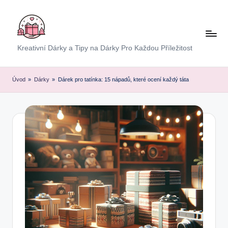
Skip
to
content
E
Kreativní Dárky a Tipy na Dárky Pro Každou Příležitost
x
p
Úvod
»
Dárky
»
Dárek pro tatínka: 15 nápadů, které ocení každý táta
r
e
s
D
á
r
e
k