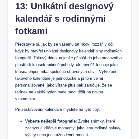
13: Unikátní designový
kalendář s rodinnými⁣
fotkami
Představte si, jak by se​ vašemu tatínkovi rozzářily oči,
když by‌ otevřel unikátní⁣ designový kalendář plný rodinných
fotografií. ​Takový dárek nejenže ⁤přináší​ do jeho pracovního
prostředí kousek rodinné⁤ pohody,⁤ ale rovněž funguje jako⁤
krásná ​připomínka ‌společně strávených chvil. Vytvoření
⁣takového kalendáře ‍je jednoduché a ‍přitom ‍velmi
personalizované; jako vítané plus pak zaručuje, že ⁣se
tatínek na každý týden ​bude ⁤moci těšit na​ novou‍
vzpomínku.
Při sestavování kalendáře⁣ myslete na⁣ tyto ​tipy:
Vyberte nejlepší​ fotografie
: Zvolte ⁤snímky,
které
zachycují klíčové momenty
, jako⁣ jsou rodinné oslavy,
výlety nebo jen každodenní radosti.