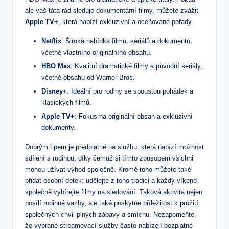
ale váš táta ⁢rád sleduje dokumentární filmy, můžete zvážit
Apple TV+
, která ​nabízí exkluzivní a ⁤oceňované pořady.
Netflix
:⁤ Široká nabídka ⁣filmů, ​seriálů a dokumentů,
včetně vlastního originálního obsahu.
HBO Max
: ⁤Kvalitní dramatické filmy ‌a‍ původní​ seriály,
‌včetně obsahu od Warner ⁢Bros.
Disney+
: Ideální ​pro ⁣rodiny⁢ se spoustou ‍pohádek a
⁣klasických ‌filmů.
Apple ⁢TV+
: Fokus na originální obsah a exkluzivní
dokumenty.
Dobrým tipem je předplatné na službu, ⁤která nabízí možnost‍
sdílení s ⁢rodinou, díky čemuž ⁢si‌ tímto způsobem‍ všichni
mohou užívat ​výhod společně. Kromě toho ​můžete také⁣
přidat osobní dotek: udělejte z toho tradici a‍ každý víkend
společně vybírejte filmy na sledování.⁤ Taková ‍aktivita nejen
posílí​ rodinné vazby, ale‌ také ​poskytne příležitost‌ k‌ prožití
společných ⁤chvil plných ⁤zábavy a smíchu. Nezapomeňte,
že vybrané streamovací⁤ služby často nabízejí bezplatné