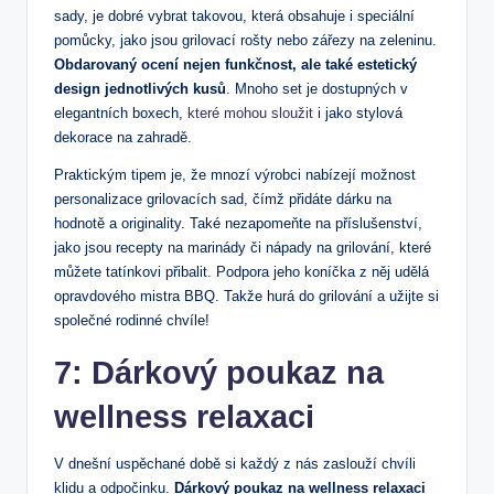
sady, ⁣je dobré ⁤vybrat takovou, ‌která obsahuje i speciální
pomůcky, ⁤jako jsou grilovací rošty nebo zářezy na zeleninu.
Obdarovaný⁤ ocení nejen funkčnost,‍ ale také estetický
design⁢ jednotlivých‌ kusů
. Mnoho⁣ set‌ je dostupných v
elegantních boxech, ⁣
které mohou sloužit
i jako ​stylová
dekorace na​ zahradě.
Praktickým tipem je, že mnozí‍ výrobci ‌nabízejí možnost
personalizace grilovacích sad, čímž přidáte dárku na
hodnotě a originality. Také nezapomeňte na ⁣příslušenství,
‌jako jsou recepty na marinády či nápady na grilování, které
můžete tatínkovi přibalit. Podpora jeho⁤ koníčka z něj⁤ udělá
opravdového mistra BBQ. Takže hurá‍ do grilování a užijte si
společné rodinné chvíle!
7: Dárkový poukaz na‌
wellness relaxaci
V dnešní uspěchané době si⁤ každý ​z⁣ nás zaslouží‌ chvíli
klidu a ‍odpočinku.
Dárkový poukaz na wellness ‌relaxaci