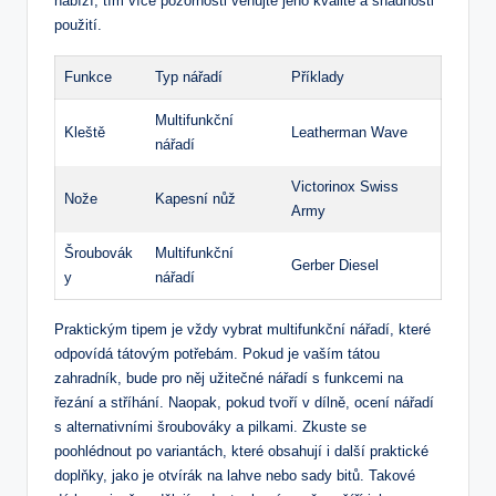
nabízí, tím více ⁤pozornosti věnujte‌ jeho kvalitě a snadnosti
použití.
Funkce
Typ nářadí
Příklady
Multifunkční
Kleště
Leatherman Wave
nářadí
Victorinox Swiss
Nože
Kapesní nůž
Army
Šroubovák
Multifunkční⁣
Gerber‌ Diesel
y
nářadí
Praktickým tipem⁢ je vždy vybrat multifunkční nářadí, ‍které
odpovídá tátovým potřebám. Pokud je vaším⁢ tátou
zahradník, bude pro něj užitečné nářadí s‌ funkcemi na
řezání a stříhání. Naopak, ​pokud ‍tvoří v⁣ dílně, ocení nářadí
s‍ alternativními⁣ šroubováky a pilkami. ‍Zkuste se
poohlédnout po‍ variantách, které obsahují i⁣ další‌ praktické‍
doplňky, jako je otvírák na lahve ⁤nebo sady bitů. Takové