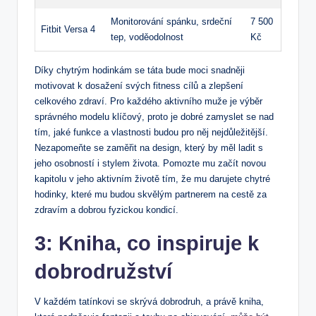
Monitorování ​spánku, srdeční​
7 500
Fitbit⁢ Versa 4
tep, voděodolnost
Kč
Díky chytrým hodinkám se táta​ bude ⁣moci⁢ snadněji
motivovat k ⁤dosažení ⁢svých fitness cílů a zlepšení
‍celkového⁢ zdraví.⁤ Pro každého ⁢aktivního‍ muže⁢ je výběr
správného modelu klíčový, proto je dobré zamyslet se ‌nad
tím, jaké funkce a vlastnosti budou pro něj nejdůležitější.
Nezapomeňte se zaměřit na ‌design, který ‍by ‍měl ladit s
jeho osobností⁣ i ‌stylem‍ života. Pomozte⁣ mu ⁢začít novou
⁤kapitolu v jeho aktivním ​životě tím, že ‍mu darujete chytré ​
hodinky, ‍které mu ‍budou skvělým⁤ partnerem​ na ‍cestě za
zdravím a ‍dobrou ‍fyzickou kondicí.
3: Kniha, co⁣ inspiruje k
dobrodružství
V každém tatínkovi se skrývá dobrodruh, ‌a právě kniha,