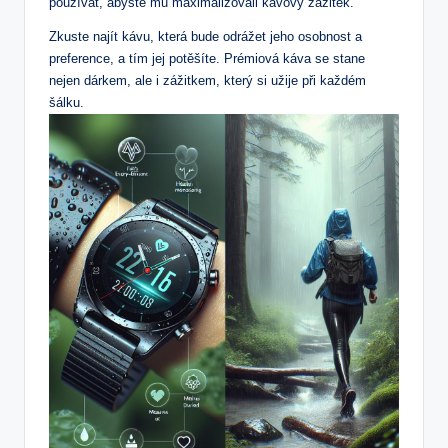
používat, abyste‌ mu maximalizovali kávový zážitek. ‌
Zkuste najít kávu,⁤ která bude​ odrážet ⁣jeho osobnost a
preference, a ⁤tím jej⁣ potěšíte. Prémiová káva se stane‍
nejen dárkem, ⁢ale i ‍zážitkem, který si​ užije‌ při ​každém
šálku.