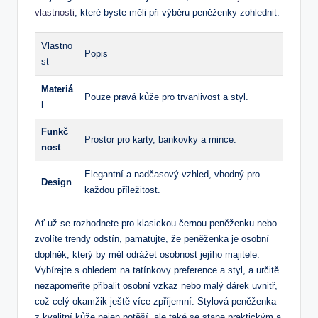
vlastnosti
, které‍ byste ⁤měli při výběru peněženky zohlednit:
Vlastno
Popis
st
Materiá
Pouze pravá kůže pro trvanlivost a ⁢styl.
l
Funkč
Prostor pro karty,‍ bankovky a mince.
nost
Elegantní ⁣a⁣ nadčasový vzhled, vhodný pro
Design
každou příležitost.
Ať​ už se rozhodnete pro klasickou černou peněženku nebo
⁢zvolíte trendy odstín, pamatujte, že peněženka je osobní
‌doplněk,‌ který by ⁣měl odrážet⁤ osobnost jejího majitele.
Vybírejte s ohledem na tatínkovy preference a styl, ​a ⁤určitě
nezapomeňte přibalit osobní vzkaz nebo malý dárek uvnitř,
což celý okamžik⁤ ještě​ více ⁢zpříjemní. Stylová peněženka
z kvalitní kůže nejen potěší, ale také se‍ stane praktickým a