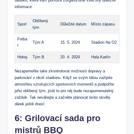
tabulku, která vám pomůže zorganizovat ‌všechny ⁢důležité‍
informace:
Oblíbený
Sport
Důležité ⁢datum
Místo zápasu
tým
Fotba
Tým A
15. 5. 2024
Stadion Na O2
l
Hokej
Tým B
20. 4. 2024
Hala Karlín
Nezapomeňte také zkontrolovat možnosti dopravy‍ a
parkování⁣ v ‍okolí stadionu.⁤ Když ​se svým tátou zažijete
atmosféru vzrušujících​ sportovních⁣ momentů ⁢a podpoříte
jeho⁤ oblíbený⁢ tým,⁢ jistě to pro něj bude nezapomenutelný
zážitek. Tak neváhejte a ⁢začněte plánovat⁤ tento skvělý
dárek ještě dnes!
6: Grilovací sada pro
mistrů BBQ