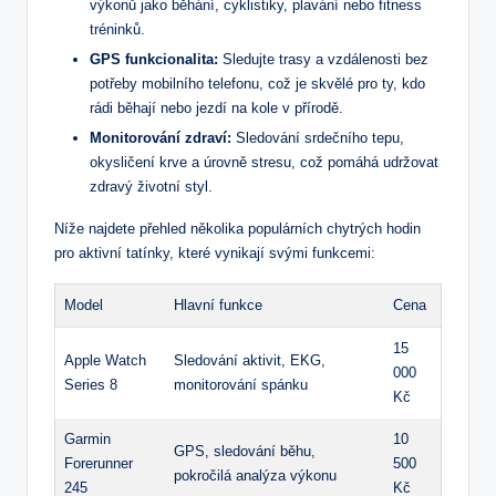
výkonů jako běhání, cyklistiky, plavání nebo fitness
tréninků.
GPS funkcionalita:
Sledujte trasy a​ vzdálenosti bez
potřeby mobilního telefonu, ​což je skvělé pro ty,‍ kdo
rádi běhají ‌nebo jezdí na kole v přírodě.
Monitorování zdraví:
Sledování srdečního‌ tepu,
okysličení krve‌ a ‍úrovně⁢ stresu, což pomáhá udržovat
zdravý životní⁤ styl.
Níže najdete ⁤přehled několika populárních chytrých hodin
pro aktivní tatínky, které vynikají svými funkcemi:
Model
Hlavní funkce
Cena
15
Apple ⁢Watch
Sledování aktivit, EKG,
000
‍Series 8
monitorování spánku
⁢Kč
Garmin
10
GPS, sledování běhu,
Forerunner
⁤500
⁤pokročilá analýza výkonu
245
Kč