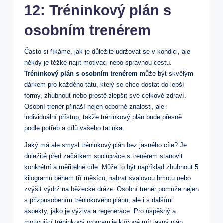
12: Tréninkový⁣ plán⁤ s
‍osobním⁤ trenérem
Často si říkáme, jak je důležité udržovat‌ se v kondici, ale⁣
někdy je těžké najít motivaci nebo správnou cestu.⁢
Tréninkový⁣ plán s osobním trenérem
⁤může být‍ skvělým
⁣dárkem pro‍ každého tátu, který se chce ​dostat do lepší
formy, ⁤zhubnout nebo ⁤prostě zlepšit své celkové zdraví.
Osobní trenér ⁣přináší nejen odborné znalosti, ale i
individuální přístup, ⁢takže tréninkový ⁣plán bude přesně
podle ‌potřeb ​a cílů​ vašeho tatínka.
Jaký má ale smysl ​tréninkový plán bez jasného cíle? Je
důležité před ⁢začátkem spolupráce s trenérem stanovit ​
konkrétní a měřitelné cíle. Může to být například ​zhubnout 5
kilogramů během tří ​měsíců, ​nabrat svalovou⁤ hmotu⁢ nebo
zvýšit výdrž na​ běžecké dráze. Osobní trenér pomůže nejen
‌s přizpůsobením tréninkového plánu, ale i s‍ dalšími​
aspekty, jako je výživa a regenerace. Pro úspěšný a⁢
motivující tréninkový‍ program je klíčové ‌mít jasný plán,