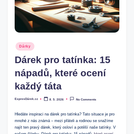
.
c
z
Posted
Dárky
in
Dárek pro tatínka: 15
nápadů, které ocení
každý táta
ExpresDárek.cz
8. 5. 2026
No Comments
Posted
by
Hledáte inspiraci na dárek ‌pro tatínka? Tato ‍situace ⁢je pro
mnohé z nás známá⁢ – mezi ​přáteli‍ a ⁣rodinou se snažíme
najít ⁢ten ‌pravý dárek, který osloví a potěší naše tatínky.​ V
⁢našem⁣ článku „Dárek pro ⁢tatínka: 15 nápadů,
které ocení