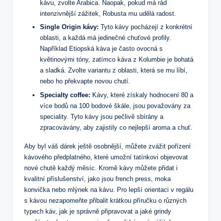
kávu,⁤ zvolte⁣ Arabica. Naopak,⁤ pokud má rád
intenzivnější⁢ zážitek,⁤ Robusta mu udělá radost.
Single⁣ Origin kávy:
Tyto ⁣kávy ​pocházejí ‌z konkrétní
oblasti, a⁤ každá má jedinečné chuťové profily.
Například Etiopská káva je často ovocná​ s
květinovými tóny, ⁢zatímco ​káva z ⁢Kolumbie je bohatá⁤
a sladká. Zvolte ⁣variantu z ⁣oblasti, která se mu⁣ líbí,
nebo‌ ho překvapte novou chutí.
Specialty coffee:
Kávy, které získaly hodnocení 80‌ a ​
více bodů ⁤na 100 bodové škále, ⁢jsou považovány za
speciality. Tyto ​kávy jsou ⁤pečlivě sbírány a
zpracovávány, aby zajistily‍ co nejlepší aroma a chuť.
Aby byl⁣ váš dárek ‍ještě osobnější, ‍můžete zvážit pořízení⁣
kávového předplatného, které umožní tatínkovi objevovat
nové chutě každý⁣ měsíc. Kromě⁢ kávy můžete přidat ⁢i
kvalitní příslušenství, jako jsou french press, moka
konvička nebo mlýnek na kávu. Pro lepší⁣ orientaci v regálu⁣
s ⁣kávou nezapomeňte přibalit krátkou příručku‍ o různých
typech káv,​ jak⁢ je správně připravovat a jaké grindy