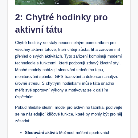
2:⁣ Chytré hodinky⁢ pro
‌aktivní tátu
Chytré hodinky⁢ se staly neocenitelným⁢ pomocníkem pro
všechny ​aktivní tátové, kteří ⁢chtějí zůstat fit a zároveň mít
přehled o‍ svých aktivitách. Tyto zařízení kombinují⁤ moderní
technologie s funkcemi, které podporují zdravý⁣ životní styl.
Mnohé modely nabízejí‍ sledování srdečního tepu,
monitorování⁣ spánku, GPS trasování a‌ dokonce i analýzu
úrovně stresu. ‌S chytrými⁤ hodinkami může táta snadno
měřit své sportovní ⁤výkony⁤ a motivovat se k dalším
úspěchům.
Pokud hledáte⁢ ideální model pro aktivního tatínka,⁣ podívejte
se na následující ⁣klíčové funkce, které⁤ by mohly ‍být pro⁢ něj
zásadní:
Sledování aktivit:
Možnost měření⁢ sportovních