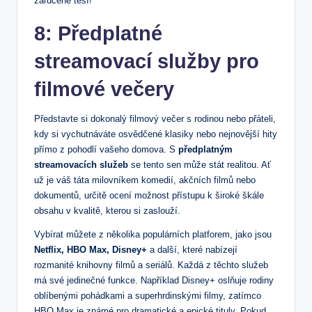
zaručeně ⁣těší!
8: Předplatné
streamovací služby pro
filmové ⁣večery
Představte si dokonalý filmový večer s rodinou nebo přáteli,
kdy si vychutnáváte ⁤osvědčené klasiky ​nebo nejnovější hity
přímo z pohodlí vašeho domova. S
předplatným
streamovacích služeb
se ⁤tento sen může ⁢stát realitou. Ať
už je váš táta⁢ milovníkem‌ komedií, akčních filmů nebo
dokumentů, určitě ​ocení možnost přístupu k⁣ široké škále
obsahu v kvalitě, kterou si​ zaslouží.
Vybírat​ můžete z několika populárních platforem,⁣ jako‍ jsou
Netflix, HBO Max, Disney+
a ⁣další, které nabízejí
rozmanité knihovny‍ filmů a seriálů. Každá z⁣ těchto ​služeb
⁢má ⁤své jedinečné ⁢funkce. Například Disney+ oslňuje ‍rodiny
oblíbenými pohádkami⁤ a superhrdinskými filmy, zatímco
HBO Max je známé pro dramatické ⁤a epické‍ tituly. Pokud​