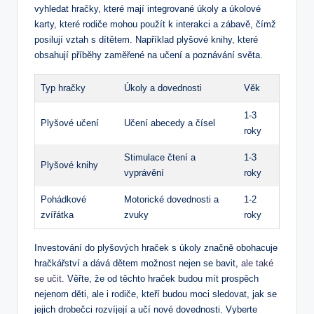
‍vyhledat hračky, které mají ⁣integrované úkoly ⁣a úkolové⁢
karty, které rodiče mohou‍ použít k interakci a zábavě, čímž
posilují vztah s dítětem. Například‍ plyšové knihy, které
obsahují příběhy zaměřené na učení a⁢ poznávání světa.
Typ⁤ hračky
Úkoly a dovednosti
Věk
1-3
Plyšové‍ učení
Učení abecedy a čísel
roky
Stimulace čtení a
1-3
Plyšové‌ knihy
vyprávění
roky
Pohádkové
Motorické dovednosti a
1-2‌
zvířátka
zvuky
roky
Investování do plyšových hraček s ‍úkoly ​značně⁢ obohacuje
hračkářství a dává ⁣dětem možnost⁢ nejen se bavit,
ale také
se učit
. Věřte,⁢ že od těchto ​hraček ⁤budou mít prospěch
nejenom ‍děti, ale i rodiče, kteří budou moci sledovat, jak se
jejich drobečci rozvíjejí a učí nové dovednosti.‌ Vyberte