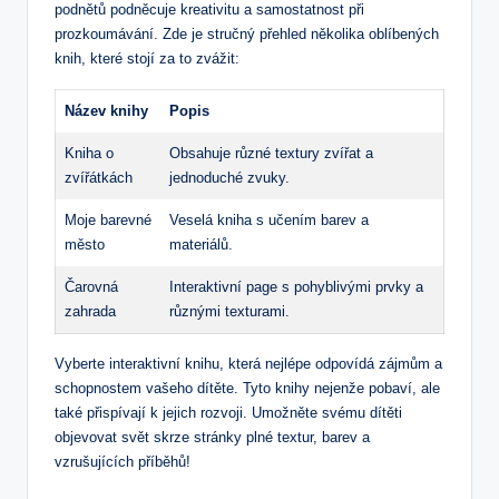
podnětů⁢ podněcuje kreativitu ⁣a​ samostatnost při
prozkoumávání. Zde je stručný přehled‌ několika oblíbených
knih, které stojí za to zvážit:
Název knihy
Popis
Kniha o
Obsahuje různé‌ textury zvířat a
zvířátkách
jednoduché⁣ zvuky.
Moje barevné
Veselá kniha s učením barev​ a
město
materiálů.
Čarovná
Interaktivní page s pohyblivými ‍prvky a
zahrada
různými texturami.
Vyberte interaktivní knihu, která ‌nejlépe odpovídá zájmům a
schopnostem ‌vašeho dítěte. Tyto knihy nejenže pobaví, ale
také přispívají k jejich rozvoji. Umožněte svému dítěti
objevovat svět skrze stránky plné textur, ⁣barev a
vzrušujících‍ příběhů!