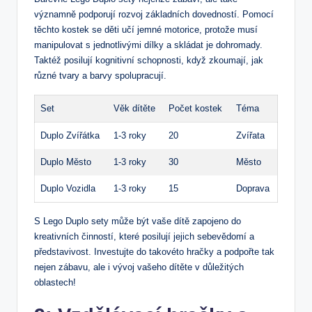
významně podporují rozvoj základních dovedností. Pomocí
těchto⁤ kostek se děti⁣ učí jemné motorice, ⁢protože musí
manipulovat s jednotlivými ⁢dílky a‍ skládat je dohromady.⁣
Taktéž posilují kognitivní schopnosti, když zkoumají, jak
⁣různé tvary a barvy spolupracují.
Set
Věk ⁢dítěte
Počet kostek
Téma
Duplo Zvířátka
1-3 roky
20
Zvířata
Duplo​ Město
1-3 roky
30
Město
Duplo Vozidla
1-3 roky
15
Doprava
S Lego Duplo sety může být​ vaše dítě zapojeno do
⁢kreativních činností, které posilují jejich sebevědomí a
představivost.‌ Investujte ‍do takovéto hračky a ‌podpořte tak
⁢nejen zábavu, ale ​i vývoj vašeho ⁢dítěte v důležitých
oblastech!