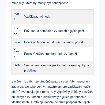
malé díly, které by mohly být nebezpečné.
Zvíř
Vzdělávací výhoda
e
Koč
Povídání o domácích⁤ zvířatech ⁢a jejich péči
ka
Slon
Učení o ohrožených druzích a péči o přírodu
Žiraf
Popis různých ‌prostředí, kde ⁢zvířata žijí
a
Delfí
Seznámení s⁤ mořským životem a ekologickými
n
problémy
Závěrem lze říci,⁤ že dřevěná puzzle se zvířaty nejsou ‌jen
zábavou, ale také cenným nástrojem pro‌ vzdělávání​ vašich
dětí. Povzbuzujte je k tomu, ⁣aby vyprávěly ‍příběhy o svých
oblíbených zvířatech a diskutovaly o jejich potřebách⁢ a
vlastnostech. Tímto způsobem nejenže podporujete jejich