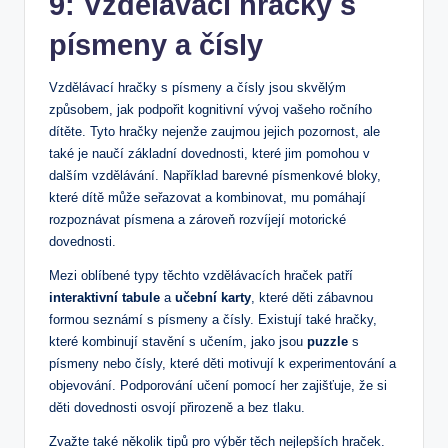
9: Vzdělávací ‌hračky ​s
písmeny a čísly
Vzdělávací hračky s písmeny a čísly ⁣jsou‍ skvělým
způsobem, jak ⁣podpořit‍ kognitivní vývoj vašeho ročního
⁣dítěte. Tyto hračky ⁤nejenže zaujmou jejich pozornost, ale
také ​je naučí základní dovednosti,⁣ které jim pomohou v
‍dalším vzdělávání. Například barevné písmenkové bloky,
‍které⁣ dítě může seřazovat ​a kombinovat, mu pomáhají‌
rozpoznávat ⁣písmena a zároveň rozvíjejí motorické
dovednosti.
Mezi oblíbené​ typy těchto vzdělávacích hraček patří
interaktivní ​tabule
a⁢
učební karty
, které děti zábavnou
⁢formou ⁤seznámí s písmeny a čísly. Existují ‍také hračky,
⁣které kombinují stavění s učením, ​jako jsou
puzzle
s
písmeny ‍nebo čísly, které ⁤děti motivují⁣ k experimentování a
objevování. Podporování učení pomocí her ⁣zajišťuje, že si
děti dovednosti osvojí přirozeně a bez⁣ tlaku.
Zvažte také několik⁣ tipů pro výběr těch nejlepších hraček.