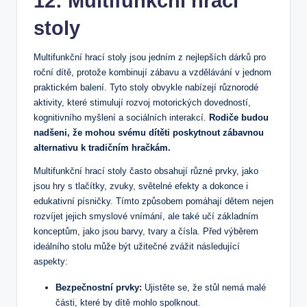
12: Multifunkční hrací
stoly
Multifunkční hrací stoly jsou jedním z nejlepších dárků pro
roční dítě, protože kombinují ‍zábavu ‌a vzdělávání v jednom
praktickém balení. Tyto stoly obvykle‌ nabízejí různorodé
⁤aktivity, které ​stimulují rozvoj motorických dovedností,
kognitivního myšlení a sociálních ‌interakcí.
Rodiče budou
nadšeni,⁢ že mohou svému dítěti poskytnout zábavnou⁣
alternativu k tradičním hračkám.
Multifunkční ⁢hrací⁣ stoly často obsahují různé prvky,⁤ jako
jsou hry s tlačítky, zvuky, ‌světelné efekty⁤ a dokonce i⁢
edukativní písničky. ⁤Tímto způsobem pomáhají dětem nejen
rozvíjet jejich smyslové vnímání, ‌ale také učí základním
konceptům, jako jsou ‌barvy, tvary a čísla.‍ Před výběrem
ideálního stolu může být užitečné zvážit následující
aspekty:
Bezpečnostní ⁤prvky:
Ujistěte se, že stůl nemá malé
části, které by ​dítě mohlo spolknout.