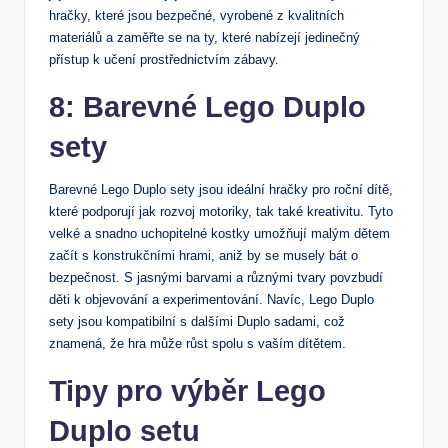
hračky, ​které jsou bezpečné, ‌vyrobené z kvalitních
materiálů a zaměřte se na ty, které‌ nabízejí⁢ jedinečný
přístup k učení‌ prostřednictvím zábavy.
8: ⁤Barevné ⁢Lego Duplo​
sety
Barevné ⁣Lego⁣ Duplo⁣ sety jsou ideální hračky ⁣pro roční dítě,
které podporují ⁢jak rozvoj motoriky, tak také kreativitu. Tyto
velké ​a snadno uchopitelné⁤ kostky ​umožňují malým dětem
začít s konstrukčními ‌hrami, aniž by se musely bát o
bezpečnost. S jasnými barvami ⁣a⁣ různými tvary povzbudí
děti k objevování a‍ experimentování. Navíc, Lego Duplo
sety jsou ​kompatibilní ⁣s dalšími Duplo ⁤sadami, což⁣
znamená, že hra může​ růst spolu⁢ s vaším dítětem.
Tipy pro výběr Lego
Duplo setu