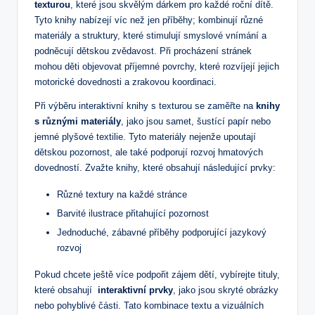
texturou
, které jsou⁢ skvělým dárkem pro každé roční dítě.
Tyto knihy nabízejí víc ⁣než​ jen příběhy; kombinují různé
materiály a struktury, které‌ stimulují smyslové vnímání a
podněcují dětskou zvědavost. Při procházení stránek
mohou děti objevovat ⁢příjemné povrchy, které rozvíjejí jejich
motorické dovednosti a ​zrakovou koordinaci.
Při výběru interaktivní‍ knihy s ​texturou se zaměřte na
knihy
s různými materiály
, jako jsou samet, šustící papír nebo
jemné plyšové textilie. Tyto ​materiály nejenže upoutají
dětskou​ pozornost, ale také podporují rozvoj hmatových
dovedností. Zvažte knihy, které obsahují následující prvky:
Různé ⁣textury na každé stránce
Barvité ilustrace přitahující pozornost
Jednoduché, zábavné příběhy podporující jazykový
rozvoj
Pokud chcete ještě více podpořit zájem dětí, vybírejte tituly,
⁤které obsahují ⁤
interaktivní prvky
, jako jsou ‍skryté obrázky
nebo pohyblivé části. Tato kombinace textu a⁤ vizuálních