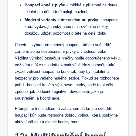
Houpací ‌koně ‍z plyše
– měkké‍ a příjemné⁣ na⁢ dotek,
ideální pro​ děti, ⁢které milují mazlení.
Moderní varianty s interaktivními prvky
– houpadla, ​
která vydávají ⁤zvuky nebo ​mají světelné efekty,
‌dokážou udržet pozornost dítěte na delší dobu.
Chcete-li vybrat ten správný houpací kůň pro ⁣vaše dítě,
zaměřte se na ⁤bezpečnostní prvky ‌a ⁢vhodnost‍ věku.
Většina výrobců označuje hračky podle doporučeného věku,
což vám‌ může⁤ usnadnit rozhodování.‌ Nezapomeňte také
zvážit ‌velikost houpacího ‌koně​ tak, aby byl stabilní a
bezpečný⁣ pro ⁢vašeho malého jezdce. Pokud se rozhodnete
pořídit houpací koně s výukovými prvky, bude ⁤to skvělý
způsob,⁣ jak podpořit kognitivní dovednosti, jako je
soustředění a koordinace.
Přemýšlíte-li o sladkém a zábavném dárku pro své⁤ dítě,
‌houpací kůň bude rozhodně dobrou⁣ volbou, ⁣která poskytne
aktivní zábavu⁣ a dlouhé ‍hodiny hraní.