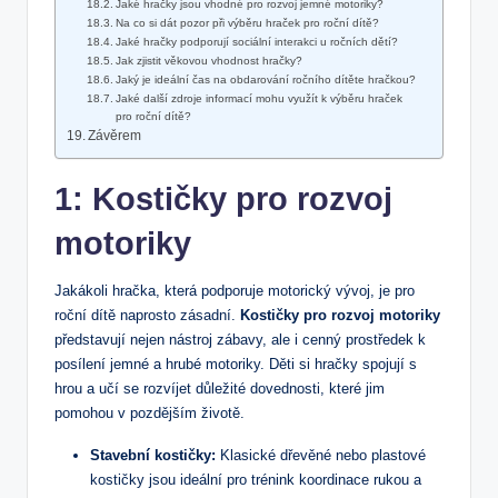
Jaké hračky jsou vhodné pro rozvoj jemné ‍motoriky?
Na co si dát pozor při‍ výběru hraček pro roční‍ dítě?
Jaké ​hračky podporují sociální interakci u ročních dětí?
Jak zjistit⁢ věkovou vhodnost hračky?
Jaký ⁣je ideální čas na ​obdarování ročního dítěte hračkou?
Jaké‌ další zdroje informací mohu využít k výběru⁢ hraček
pro roční⁢ dítě?
Závěrem
1: Kostičky pro rozvoj
motoriky
Jakákoli ‍hračka, ⁤která podporuje motorický vývoj, je pro
roční dítě naprosto zásadní.
Kostičky pro rozvoj motoriky
představují nejen nástroj ⁤zábavy,‍ ale i cenný‍ prostředek k
posílení jemné a hrubé ​motoriky. Děti si‌ hračky spojují ‌s
hrou a ⁣učí se rozvíjet důležité dovednosti, které jim
pomohou v pozdějším životě.
Stavební ⁢kostičky:
Klasické dřevěné nebo plastové
kostičky jsou ideální pro trénink koordinace rukou a