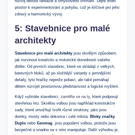
rozvoj dětské fantazie a smyslového vnímání.⁣ Dejte dítěti⁣
prostor k experimentování‌ a pohybu, což je klíčové pro jeho
zdravý a harmonický vývoj.
5: Stavebnice pro​ malé
architekty
Stavebnice pro malé architekty
jsou skvělým způsobem, ​
jak rozvinout ‌kreativitu a motorické dovednosti ⁣vašeho
dítěte. Od prvních‍ stavebnic, které se⁤ skládají z velkých,
barevných bloků, až po‍ složitější varianty s jemnějšími
detaily,⁢ tyto hračky nejenže ‍pobaví, ale také pomáhají
dětem rozvíjet prostorovou představivost a logické myšlení.
Když‌ vybíráte stavebnici,
zaměřte se na ty
, které podporují
otevřenou hru. Skvělou‌ volbou jsou například konstrukční
‍sady,⁤ které umožňují tvořit různé struktury, jako ⁤jsou
‍domky, mosty nebo ‌dokonce i celé města.
Bloky značky
‌Duplo
nebo‌
Geomag
‍ jsou populární volbou, ​protože jsou
‍bezpečné a snadno se s nimi manipuluje. Další výhodou je,⁣