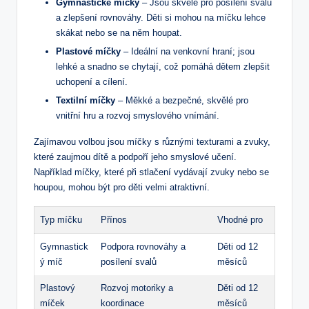
Gymnastické míčky
– Jsou skvělé pro posílení svalů
a zlepšení rovnováhy. ⁢Děti si mohou na míčku lehce
skákat nebo ​se na ⁣něm ⁤houpat.
Plastové míčky
– ⁢Ideální na venkovní hraní; jsou⁣
lehké a snadno se chytají, což pomáhá dětem⁢ zlepšit
uchopení a cílení.
Textilní míčky
– Měkké a bezpečné,‌ skvělé pro
vnitřní hru a rozvoj smyslového vnímání.
Zajímavou ⁣volbou jsou míčky s různými texturami a zvuky,⁣
které zaujmou dítě‍ a podpoří jeho smyslové učení.
Například míčky, které při stlačení vydávají⁢ zvuky nebo se
houpou, mohou být pro děti‍ velmi ‌atraktivní.​
Typ míčku
Přínos
Vhodné pro
Gymnastick
Podpora rovnováhy⁢ a
Děti od 12
ý míč
posílení svalů
měsíců
Plastový
Rozvoj motoriky a
Děti od 12
míček
koordinace
měsíců