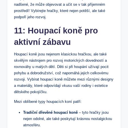
nadšené, že může objevovat a učit se v tak ⁢příjemném
prostředí! Vybírejte hračky, které⁣ nejen potěší, ale také
podpoří jeho rozvoj.
11: Houpací koně ⁣pro
aktivní ⁤zábavu
Houpací‍ koně jsou nejenom klasickou hračkou, ale ‌také
skvělým nástrojem pro‌ rozvoj ⁤motorických​ dovedností a
rovnováhy u malých dětí. Děti si při ‍houpání užívají pocit⁣
pohybu a ​dobrodružství, což napomáhá ⁢jejich celkovému
rozvoji.⁢ Vybírat houpací ⁣koně můžete mezi různými ⁤designy
a materiály, které odpovídají vkusu vaší ⁤rodiny ⁣i⁣ estetice​
dětského pokojíčku.
Mezi oblíbené typy houpacích koní patří:
Tradiční dřevěné houpací koně
– ​tyto hračky jsou
nejen ⁤odolné, ale také poskytují krásnou nostalgickou
atmosféru.