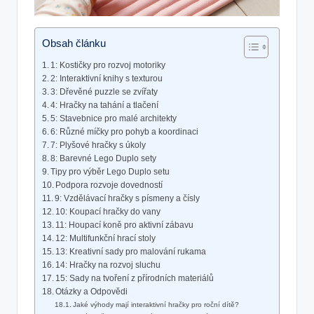
Obsah článku
1: Kostičky pro rozvoj motoriky
2: Interaktivní knihy⁤ s texturou
3: Dřevěné puzzle se zvířaty
4: Hračky ‍na ​tahání a ⁢tlačení
5: Stavebnice pro​ malé architekty
6: Různé míčky pro⁤ pohyb a koordinaci
7: Plyšové hračky s ‍úkoly
8: ⁤Barevné ⁢Lego Duplo​ sety
Tipy pro výběr Lego Duplo setu
Podpora rozvoje dovedností
9: Vzdělávací ‌hračky ​s písmeny a čísly
10: Koupací hračky do vany
11: Houpací koně ⁣pro aktivní ⁤zábavu
12: Multifunkční hrací stoly
13: ​Kreativní sady‌ pro malování rukama
14: Hračky na rozvoj‌ sluchu
15: Sady na tvoření‍ z přírodních materiálů
Otázky a‌ Odpovědi
Jaké výhody mají interaktivní hračky ‌pro roční dítě?