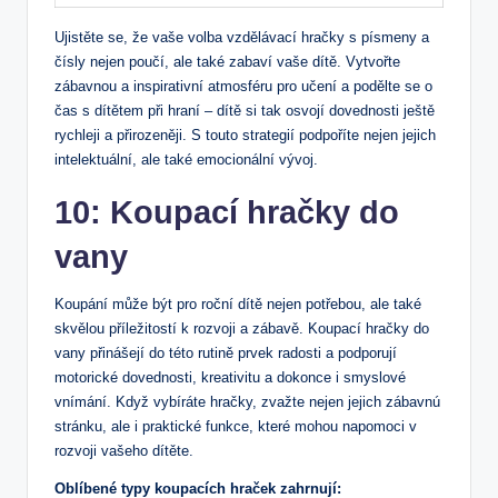
Ujistěte se, že vaše volba⁤ vzdělávací hračky s písmeny⁤ a
čísly‌ nejen poučí, ale také ‌zabaví ‌vaše dítě. Vytvořte
zábavnou a inspirativní atmosféru pro ‍učení a podělte se o
čas s dítětem při hraní – dítě si tak osvojí dovednosti ⁣ještě
rychleji a přirozeněji. S touto strategií ⁤podpoříte nejen jejich
intelektuální, ale⁢ také emocionální vývoj.
10: Koupací hračky do
vany
Koupání může být pro roční dítě ‍nejen potřebou, ale také
skvělou příležitostí ⁣k rozvoji a ⁢zábavě. Koupací hračky do
vany přinášejí do této rutině​ prvek⁣ radosti a‌ podporují​
motorické dovednosti, kreativitu a dokonce i smyslové
vnímání. Když vybíráte hračky, zvažte ⁤nejen jejich zábavnú
stránku, ale i ⁣praktické funkce, které‌ mohou ‌napomoci v
rozvoji‌ vašeho dítěte.
Oblíbené typy koupacích hraček ‌zahrnují: