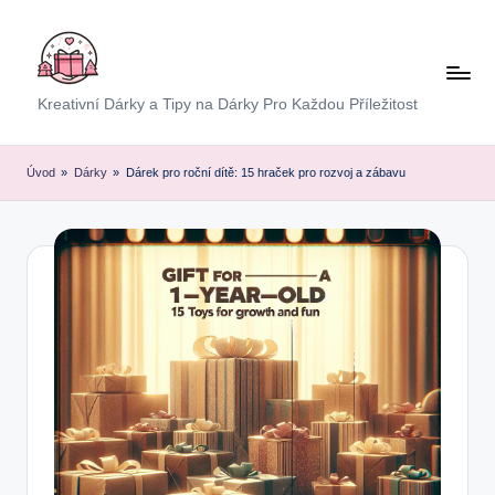
Skip
to
content
E
Kreativní Dárky a Tipy na Dárky Pro Každou Příležitost
x
p
Úvod
»
Dárky
»
Dárek pro roční dítě: 15 hraček pro rozvoj a zábavu
r
e
s
D
á
r
e
k