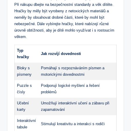
Při nákupu dbejte na bezpečnostní standardy ‌a věk dítěte.
Hračky by⁣ měly ⁣být vyrobeny z netoxických materiálů a
neměly‍ by obsahovat drobné části, které by mohl být
nebezpečné. Dále vybírejte hračky, které nabízejí různé
úrovně ‌obtížnosti, aby ‍je dítě mohlo využívat i s rostoucím
věkem.
Typ
Jak rozvíjí dovednosti
hračky
Bloky s
Pomáhají s rozpoznáváním písmen a
⁣písmeny
motorickými dovednostmi
Puzzle​ s⁢
Podporují logické myšlení a řešení
čísly
problémů
Učební
Umožňují interaktivní‌ učení a zábavu‌ při
karty
zapamatování
Interaktivní
Stimulují​ kreativitu‌ a interakci s rodiči
tabule