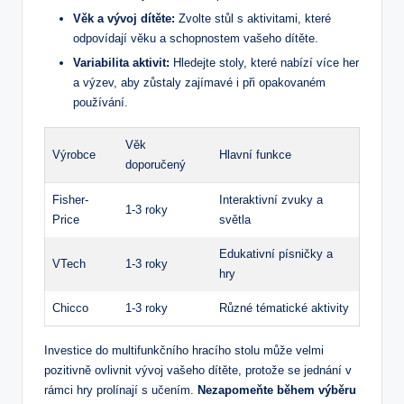
Věk a vývoj‍ dítěte:
Zvolte⁤ stůl ‍s aktivitami, které
odpovídají věku a schopnostem vašeho dítěte.
Variabilita⁣ aktivit:
Hledejte stoly, které nabízí více her
⁤a⁣ výzev,⁣ aby zůstaly zajímavé i při opakovaném
používání.
Věk
Výrobce
Hlavní funkce
doporučený
Fisher-
Interaktivní zvuky a
1-3 roky
Price
světla
Edukativní písničky⁤ a
VTech
1-3 roky
hry
Chicco
1-3 roky
Různé tématické aktivity
Investice do multifunkčního hracího stolu ⁤může⁢ velmi⁢
pozitivně ovlivnit vývoj vašeho dítěte, protože se jednání v
⁣rámci hry prolínají s učením.
Nezapomeňte ⁣během výběru