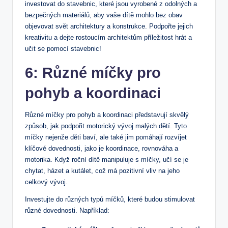
investovat do stavebnic, které jsou vyrobené z odolných a
bezpečných materiálů, aby vaše dítě ⁤mohlo bez obav
objevovat svět architektury a⁣ konstrukce. Podpořte jejich
kreativitu⁣ a‍ dejte rostoucím architektům příležitost hrát a
učit se pomocí stavebnic! ⁢
6: Různé míčky pro⁤
pohyb a koordinaci
Různé míčky ‍pro pohyb a⁣ koordinaci představují skvělý
způsob, jak podpořit motorický vývoj malých‌ dětí. Tyto
míčky nejenže děti‍ baví, ale také⁤ jim pomáhají rozvíjet
‍klíčové dovednosti, jako je koordinace, rovnováha a
motorika. Když roční dítě manipuluje⁣ s míčky, učí se je
chytat, ⁢házet a kutálet, což má​ pozitivní vliv na jeho
celkový vývoj.
Investujte do‌ různých typů ⁢míčků, které budou stimulovat
různé dovednosti. Například: