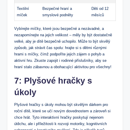
Textilní
Bezpečné hraní a
Děti od‍ 12
míček
smyslové podněty
⁢měsíců
Vybírejte⁢ míčky, které⁢ jsou ​bezpečné a nezávadné, a
nezapomínejte na jejich‍ velikost‍ – měly by být dostatečně ​
velké, aby ‍je ‌dítě bezpečně uchopilo. Může to být skvělý
způsob,‌ jak strávit čas ⁤spolu: ⁣hrajte si s dětmi⁤ různými
hrami s míčky, čímž podpoříte jejich ⁢zájem o pohyb a
aktivní‌ hru. Zkuste zapojit i rodinné příslušníky, aby se⁢
hraní ⁤stalo zábavnou a obohacující aktivitou pro všechny!
7: Plyšové hračky s
‍úkoly
Plyšové hračky s úkoly ‌mohou být skvělým dárkem​ pro
roční dítě, které ⁣se učí novým dovednostem a‌ zároveň‍ si
chce hrát.⁤ Tyto interaktivní hračky poskytují nejenom
útěchu, ale i příležitosti ‌k rozvoji motoriky, kognitivních