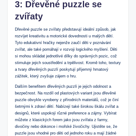
3: Dřevěné puzzle se
zvířaty
Dřevěné puzzle ‍se zvířaty představují ideální způsob, jak
rozvíjet kreativitu⁣ a ⁢motorické dovednosti u⁢ malých dětí.
Tyto edukativní hračky nejenže zaučí děti​ v poznávání
zvířat, ale také pomáhají v rozvoji logického myšlení. Děti
si mohou skládat jednotlivé dílky do​ správných pozic, což
stimuluje jejich soustředění a⁤ trpělivost.⁤ Kromě toho, textury
a tvary​ dřevěných puzzlí⁣ poskytují příjemný hmatový
zážitek, který zvyšuje zájem o hru.
Dalším benefitem dřevěných puzzlí je jejich odolnost a
bezpečnost.​ Na rozdíl od plastových‍ variant ⁤jsou dřevěné
puzzle obvykle vyrobeny z přírodních materiálů, což⁣ je činí
šetrnými k ​zdraví‍ dětí. Nabízejí také širokou škálu zvířat⁢ a
designů, které​ uspokojí různé preference⁣ a zájmy. Vybírat
můžete z klasických‍ forem jako jsou zvířata z farmy,
divočiny nebo dokonce i mořské​ živočichy. Ujistěte se, že
puzzle jsou vhodné⁣ pro děti od⁢ jednoho​ roku ‌a mají žádné