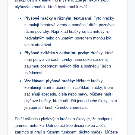
schopností a kreativního myšlení. Zde je​ několik⁤ typů
plyšových hraček,
které byste mohli zvážit
:
Plyšové hračky s různými texturami:
Tyto hračky
stimulují hmatové vjemy a pomáhají dítěti poznávat
různé povrchy. Například hračky se sametovým,
hedvábným nebo chlupatým povrchem mohou být
velmi atraktivní.
Plyšové zvířátka s aktivními prvky:
Hračky, které⁣
mají ⁣pohyblivé části, ⁤zvuky nebo dokonce‌ svítí,
zaujmou pozornost malých dětí a podněcují jejich
zvědavost.
Vzdělávací plyšové hračky:
Některé​ hračky
⁢kombinují hraní s učením – například‍ hračky, ‍které
začleňují abecedu,⁣ čísla ​nebo barvy.⁢ Můžete najít i
⁣plyšové hračky, které učí děti jednoduché úkoly,⁤ jako
je zapínání knoflíků nebo šněrování.
Další ⁢výhodou plyšových hraček s úkoly je, že ‍podporují
jemnou motoriku. Děti se učí koordinaci⁣ rukou a ‍očí, ​
zatímco si ⁢hrají s různými funkcemi‍ těchto hraček. Můžete