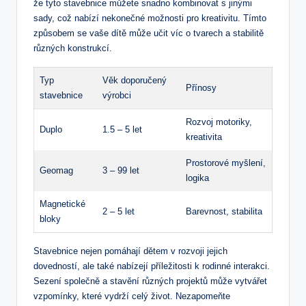
že tyto stavebnice můžete snadno kombinovat s jinými
sady, což nabízí nekonečné ​možnosti pro⁣ kreativitu. ⁣Tímto
způsobem se vaše dítě může učit ‌víc o tvarech ⁢a ⁤stabilitě
různých konstrukcí.
Typ
Věk doporučený
Přínosy
stavebnice
výrobci
Rozvoj motoriky,
Duplo
1.5 – 5 let
kreativita
Prostorové ⁣myšlení,‍
Geomag
3 – 99 let
logika
Magnetické
2 – 5 let
Barevnost, stabilita
bloky
Stavebnice ⁣nejen pomáhají dětem⁢ v rozvoji ⁢jejich
dovedností, ale také​ nabízejí příležitosti k rodinné interakci.
Sezení⁤ společně a ​stavění různých projektů může vytvářet
vzpomínky, ‌které vydrží celý život. Nezapomeňte