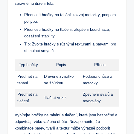
správnému držení těla.
Přednosti hračky na tahání:⁣ rozvoj motoriky, ‌podpora
pohybu.
Přednosti ⁣hračky ⁤na ‌tlačení: zlepšení koordinace,
dosažení ⁢stability.
Tip: Zvolte hračky ⁣s různými texturami a barvami⁢ pro
stimulaci smyslů.
Typ hračky
Popis
Přínos
Předmět na
Dřevěné zvířátko
Podpora chůze a ​
⁢tahání
se ⁤šňůrkou
motoriky
Předmět na
Zpevnění svalů ‌a
Tlačící⁤ vozík
tlačení
rovnováhy
Vybírejte hračky na tahání a tlačení, které jsou‌ bezpečné a
odpovídají⁣ věku vašeho dítěte. Nezapomeňte, že
kombinace barev, tvarů a​ textur může výrazně ⁣podpořit