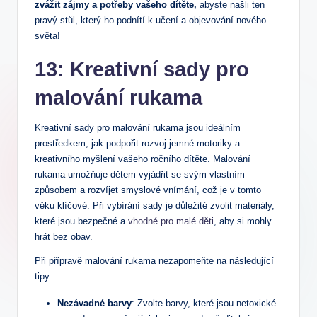
zvážit⁣ zájmy a ​potřeby vašeho dítěte,
abyste našli ten
pravý stůl, který ho⁤ podnítí k učení a objevování nového ​
světa!
13: ​Kreativní sady‌ pro
malování rukama
Kreativní sady pro malování rukama jsou ideálním
prostředkem, jak podpořit ​rozvoj jemné motoriky a
kreativního myšlení vašeho ročního dítěte. ⁤Malování
rukama umožňuje‍ dětem vyjádřit se svým vlastním
způsobem a rozvíjet smyslové vnímání,⁤ což je v tomto
věku klíčové. Při vybírání sady je ‍důležité zvolit materiály,‌
které jsou bezpečné a
vhodné pro malé děti
, aby⁢ si mohly
hrát bez obav.
Při přípravě malování rukama nezapomeňte ​na ⁢následující
tipy:
Nezávadné barvy
: ‍Zvolte barvy, ⁣které jsou netoxické