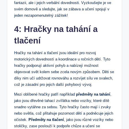
fantazii, ale i jejich verbální dovednosti.‍ Vyzkoušejte⁤ je⁣ ve
⁣svém domově⁢ a ⁤sledujte, jak se ⁤zábava a učení spojují⁢ v
jeden nezapomenutelný zážitek!
4: Hračky ‍na ​tahání a
⁢tlačení
Hračky na tahání ⁢a tlačení jsou ideální⁣ pro ​rozvoj
motorických dovedností a koordinace u ročních dětí. Tyto
hračky⁢ podporují ⁣aktivní pohyb a nabízejí možnost
objevovat ‍svět kolem sebe zcela novým způsobem. Děti se
díky nim učí udržovat ‌rovnováhu a rozvíjet sílu ‍ve svalech,⁢
což ‍je zásadní​ pro jejich další pohybový vývoj.
Mezi oblíbené hračky patří například
předměty na tahání
,
jako ​jsou dřevěné tahací zvířátka ‌nebo vozíky, které dítě
‍snadno​ vytáhne za sebou. Tyto⁣ hračky často mají⁣ i zvuky
nebo světla, což přitahuje ⁤pozornost dětí a podněcuje jejich
očistek.
Předměty na tlačení
, jako jsou různé‌ vozíky ‌nebo
stoličky, zase poslouží k podpoře chůze a učení ⁣se