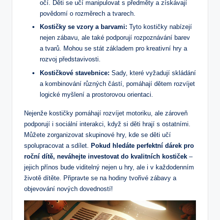
‍očí. Děti se učí ‌manipulovat s předměty a získávají
povědomí o rozměrech a tvarech.
Kostičky se ⁤vzory a barvami:
‍Tyto⁤ kostičky⁤ nabízejí
‍nejen zábavu, ale také podporují⁣ rozpoznávání ​barev
a⁤ tvarů. Mohou se stát základem pro kreativní hry a
rozvoj představivosti.
Kostičkové ⁣stavebnice:
Sady, které vyžadují skládání
a kombinování⁤ různých částí, ⁢pomáhají dětem rozvíjet
logické‍ myšlení ‌a prostorovou orientaci.
Nejenže kostičky pomáhají rozvíjet motoriku, ale zároveň
podporují​ i sociální‌ interakci, když si děti hrají ‌s ostatními.
Můžete zorganizovat⁢ skupinové⁤ hry, kde se děti učí
spolupracovat a sdílet.
Pokud hledáte perfektní dárek pro
roční dítě, neváhejte investovat do kvalitních​ kostiček
–
jejich ‌přínos bude ‌viditelný nejen⁤ u hry, ale i v každodenním
životě dítěte. Připravte se na hodiny tvořivé zábavy⁢ a​
objevování nových dovedností!