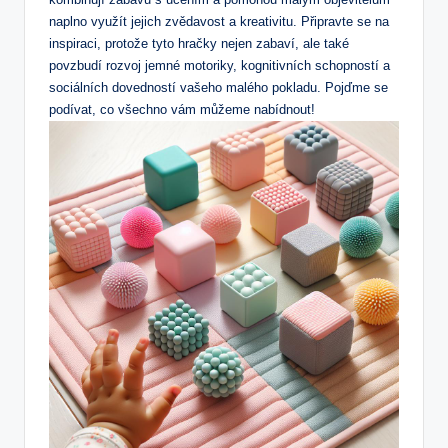
‌naplno využít jejich zvědavost a kreativitu.⁣ Připravte se na⁤
inspiraci,⁣ protože tyto hračky nejen zabaví, ale také
povzbudí ⁢rozvoj jemné ⁢motoriky, kognitivních schopností a‌
sociálních ‍dovedností vašeho malého pokladu. ​Pojďme se
podívat,‌ co všechno vám můžeme nabídnout!