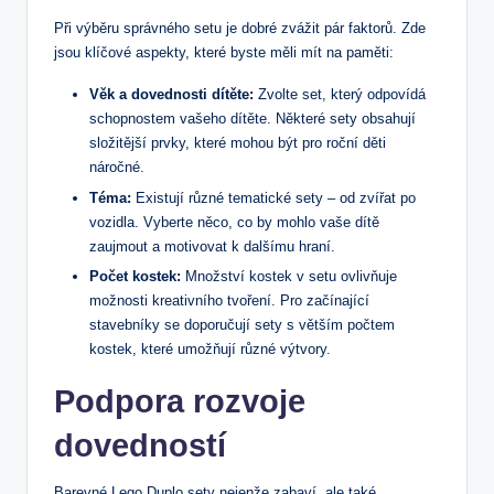
Při výběru správného ⁢setu je dobré zvážit pár⁣ faktorů. Zde
jsou klíčové ‌aspekty, které byste ⁢měli mít na paměti:
Věk a⁢ dovednosti⁤ dítěte:
Zvolte​ set, který‌ odpovídá
schopnostem vašeho dítěte. Některé sety obsahují
složitější prvky, které mohou ⁢být pro roční děti
náročné.
Téma:
Existují různé tematické sety⁢ – ‌od zvířat po
vozidla. Vyberte něco, co by mohlo vaše dítě
zaujmout a​ motivovat k⁢ dalšímu hraní.
Počet kostek:
Množství kostek ‍v setu ovlivňuje
možnosti​ kreativního tvoření. Pro začínající
stavebníky se doporučují sety s‌ větším počtem
kostek, které umožňují různé výtvory.
Podpora rozvoje
dovedností
Barevné Lego Duplo sety nejenže zabaví, ale také