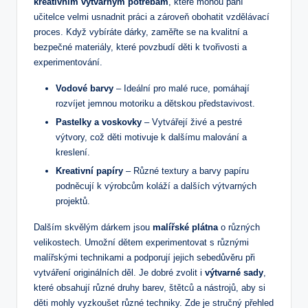
kreativním výtvarným potřebám
, které mohou paní
učitelce velmi usnadnit práci a zároveň obohatit vzdělávací
proces. Když vybíráte dárky, zaměřte se na kvalitní a
bezpečné materiály, které povzbudí děti k tvořivosti a
experimentování.
Vodové barvy
– Ideální pro malé ruce, pomáhají
rozvíjet jemnou motoriku a dětskou představivost.
Pastelky a voskovky
– Vytvářejí živé a pestré
výtvory, což děti motivuje k dalšímu malování a
kreslení.
Kreativní papíry
– Různé textury a barvy papíru
podněcují k výrobcům koláží a dalších výtvarných
projektů.
Dalším skvělým dárkem jsou
malířské plátna
o různých
velikostech. Umožní dětem experimentovat s různými
malířskými technikami a podporují jejich sebedůvěru při
vytváření originálních děl. Je dobré zvolit i
výtvarné sady
,
které obsahují různé druhy barev, štětců a nástrojů, aby si
děti mohly vyzkoušet různé techniky. Zde je stručný přehled