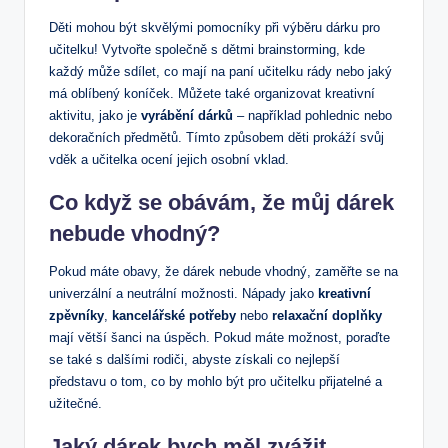
Děti mohou být skvělými pomocníky při výběru dárku pro
učitelku! Vytvořte společně s dětmi brainstorming, kde
každý může sdílet, co mají na paní učitelku rády nebo jaký
má oblíbený koníček. Můžete také organizovat kreativní
aktivitu, jako je
vyrábění dárků
– například pohlednic nebo
dekoračních předmětů. Tímto způsobem děti prokáží svůj
vděk a učitelka ocení jejich osobní vklad.
Co když se obávám, že můj dárek
nebude vhodný?
Pokud máte obavy, že dárek nebude vhodný, zaměřte se na
univerzální a neutrální možnosti. Nápady jako
kreativní
zpěvníky
,
kancelářské potřeby
nebo
relaxační doplňky
mají větší šanci na úspěch. Pokud máte možnost, poraďte
se také s dalšími rodiči, abyste získali co nejlepší
představu o tom, co by mohlo být pro učitelku přijatelné a
užitečné.
Jaký dárek bych měl zvážit,