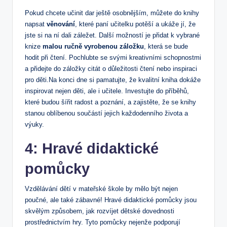
Pokud chcete učinit dar ještě osobnějším, můžete do knihy
napsat
věnování
, které paní učitelku potěší a ukáže jí, že
jste si na ní dali záležet. Další možností je přidat k vybrané
knize
malou ručně vyrobenou záložku
, která se bude
hodit při čtení. Pochlubte se svými kreativními schopnostmi
a přidejte do záložky citát o důležitosti čtení nebo inspiraci
pro děti.Na konci dne si pamatujte, že kvalitní kniha dokáže
inspirovat nejen děti, ale i učitele. Investujte do příběhů,
které budou šířit radost a poznání, a zajistěte, že se knihy
stanou oblíbenou součástí jejich každodenního života a
výuky.
4: Hravé didaktické
pomůcky
Vzdělávání dětí v mateřské škole by mělo být nejen
poučné, ale také zábavné! Hravé didaktické pomůcky jsou
skvělým způsobem, jak rozvíjet dětské dovednosti
prostřednictvím hry. Tyto pomůcky nejenže podporují