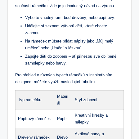
součástí rámečku. Zde je jednoduchý návod na výrobu:
Vyberte vhodný rám, buď dřevěný, nebo papírový.
Udělejte si seznam výtvorů dětí, které chcete
zahrnout.
Na rámeček můžete přidat nápisy jako „Můj malý
umělec“ nebo „Umění s láskou“.
Zapojte děti do zdobení – ať přinesou své oblíbené
samolepky nebo barvy.
Pro přehled o různých typech rámečků s inspirativním
designem můžete využít následující tabulku:
Materi
Typ rámečku
Styl zdobení
ál
Kreativní kresby a
Papírový rámeček
Papír
nálepky
Akrilové barvy a
Dřevěný rámeček
Dřevo