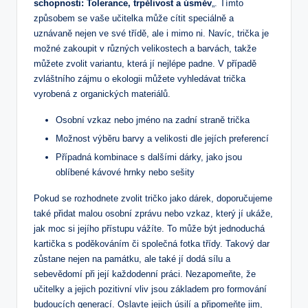
schopnosti: Tolerance, trpělivost a úsměv
„. Tímto
způsobem se vaše učitelka může cítit speciálně a
uznávaně nejen ve své třídě, ale i mimo ni. Navíc, trička je
možné zakoupit v různých velikostech a barvách, takže
můžete zvolit variantu, která jí nejlépe padne. V případě
zvláštního zájmu o ekologii můžete vyhledávat trička
vyrobená z organických materiálů.
Osobní vzkaz nebo jméno na zadní straně trička
Možnost výběru barvy a velikosti dle jejích preferencí
Případná kombinace s dalšími dárky, jako jsou
oblíbené kávové hrnky nebo sešity
Pokud se rozhodnete zvolit tričko jako dárek, doporučujeme
také přidat malou osobní zprávu nebo vzkaz, který jí ukáže,
jak moc si jejího přístupu vážíte. To může být jednoduchá
kartička s poděkováním či společná fotka třídy. Takový dar
zůstane nejen na památku, ale také jí dodá sílu a
sebevědomí při její každodenní práci. Nezapomeňte, že
učitelky a jejich pozitivní vliv jsou základem pro formování
budoucích generací. Oslavte jejich úsilí a připomeňte jim,