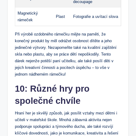
decoupage
Magnetický
Plast
Fotografie a uvítací slova
rámeček
Při výrobě ozdobného rámečku mějte na paměti, že
konečný produkt by měl odrážet osobnost dítěte a jeho
jedinečné výtvory. Nezapomeňte také na kvalitní zajištění
skla nebo plastu, aby se práce dětí nepoškodily. Tento
dárek nejenže potěší paní učitelku, ale také posílí děti v
jejich kreativní činnosti a pocitech úspěchu – to vše v
jednom nádherném rámečku!
10: Různé hry pro
společné chvíle
Hraní her je skvělý způsob, jak posílit vztahy mezi dětmi i
učiteli v mateřské škole. Mnohá zábavná aktivita nejen
podporuje spolupráci a týmového ducha, ale také rozvíjí
klíčové dovednosti, jako je komunikace, kreativita a řešení