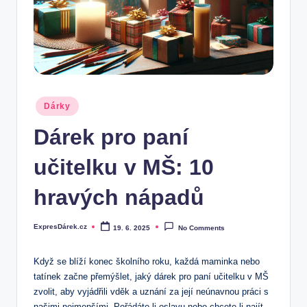
.
c
z
Posted
Dárky
in
Dárek pro paní
učitelku v MŠ: 10
hravých nápadů
ExpresDárek.cz
19. 6. 2025
No Comments
Posted
by
Když se blíží konec školního roku, každá maminka nebo
tatínek začne přemýšlet, jaký dárek pro paní učitelku v MŠ
zvolit, aby vyjádřili vděk a uznání za její neúnavnou práci s
našimi nejmenšími. Pořádáte-li oslavu nebo chcete-li najít