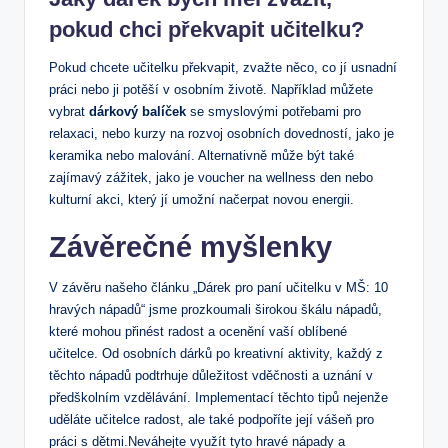
pokud chci překvapit učitelku?
Pokud chcete učitelku překvapit, zvažte něco, co jí usnadní
práci nebo ji potěší v osobním životě. Například můžete
vybrat
dárkový balíček
se smyslovými potřebami pro
relaxaci, nebo kurzy na rozvoj osobních dovedností, jako je
keramika nebo malování. Alternativně může být také
zajímavý zážitek, jako je voucher na wellness den nebo
kulturní akci, který jí umožní načerpat novou energii.
Závěrečné myšlenky
V závěru našeho článku „Dárek pro paní učitelku v MŠ: 10
hravých nápadů“ jsme prozkoumali širokou škálu nápadů,
které mohou přinést radost a ocenění vaší oblíbené
učitelce. Od osobních dárků po kreativní aktivity, každý z
těchto nápadů podtrhuje důležitost vděčnosti a uznání v
předškolním vzdělávání. Implementací těchto tipů nejenže
uděláte učitelce radost, ale také podpoříte její vášeň pro
práci s dětmi.Neváhejte využít tyto hravé nápady a