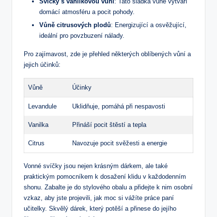
Svíčky s vanilkovou vůní
: Tato sladká vůně vytváří
domácí atmosféru a pocit pohody.
Vůně citrusových plodů
: Energizující a osvěžující,
ideální pro povzbuzení nálady.
Pro zajímavost, zde je přehled některých oblíbených vůní a
jejich účinků:
Vůně
Účinky
Levandule
Uklidňuje, pomáhá při nespavosti
Vanilka
Přináší pocit štěstí a tepla
Citrus
Navozuje pocit svěžesti a energie
Vonné svíčky jsou nejen krásným dárkem, ale také
praktickým pomocníkem k dosažení klidu v každodenním
shonu. Zabalte je do stylového obalu a přidejte k nim osobní
vzkaz, aby jste projevili, jak moc si vážíte práce paní
učitelky. Skvělý dárek, který potěší a přinese do jejího