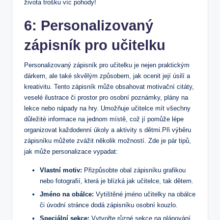
života trošku víc pohody!
6: Personalizovaný
zápisník pro učitelku
Personalizovaný zápisník pro učitelku je nejen praktickým
dárkem, ale také skvělým způsobem, jak ocenit její úsilí a
kreativitu. Tento zápisník může obsahovat motivační citáty,
veselé ilustrace či prostor pro osobní poznámky, plány na
lekce nebo nápady na hry. Umožňuje učitelce mít všechny
důležité informace na jednom místě, což jí pomůže lépe
organizovat každodenní úkoly a aktivity s dětmi.Při výběru
zápisníku můžete zvážit několik možností. Zde je pár tipů,
jak může personalizace vypadat:
Vlastní motiv:
Přizpůsobte obal zápisníku grafikou
nebo fotografií, která je blízká jak učitelce, tak dětem.
Jméno na obálce:
Vytištěné jméno učitelky na obálce
či úvodní stránce dodá zápisníku osobní kouzlo.
Speciální sekce:
Vytvořte různé sekce na plánování