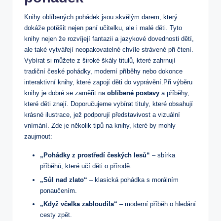
Knihy oblíbených pohádek jsou skvělým darem, který
dokáže potěšit nejen paní učitelku, ale i malé děti. Tyto
knihy nejen že rozvíjejí fantazii a jazykové dovednosti dětí,
ale také vytvářejí neopakovatelné chvíle strávené při čtení.
Vybírat si můžete z široké škály titulů, které zahrnují
tradiční české pohádky, moderní příběhy nebo dokonce
interaktivní knihy, které zapojí děti do vyprávění.Při výběru
knihy je dobré se zaměřit na
oblíbené postavy
a příběhy,
které děti znají. Doporučujeme vybírat tituly, které obsahují
krásné ilustrace, jež podporují představivost a vizuální
vnímání. Zde je několik tipů na knihy, které by mohly
zaujmout:
„Pohádky z prostředí českých lesů“
– sbírka
příběhů, které učí děti o přírodě.
„Sůl nad zlato“
– klasická pohádka s morálním
ponaučením.
„Když včelka zabloudila“
– moderní příběh o hledání
cesty zpět.