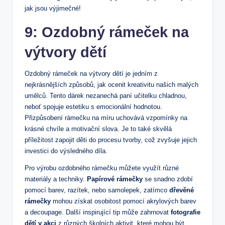
jak jsou výjimečné!
9: Ozdobný rámeček na
výtvory dětí
Ozdobný rámeček na výtvory dětí je jedním z
nejkrásnějších způsobů, jak ocenit kreativitu našich malých
umělců. Tento dárek nezanechá paní učitelku chladnou,
neboť spojuje estetiku s emocionální hodnotou.
Přizpůsobení rámečku na míru uchovává vzpomínky na
krásné chvíle a motivační slova. Je to také skvělá
příležitost zapojit děti do procesu tvorby, což zvyšuje jejich
investici do výsledného díla.
Pro výrobu ozdobného rámečku můžete využít různé
materiály a techniky.
Papírové rámečky
se snadno zdobí
pomocí barev, razítek, nebo samolepek, zatímco
dřevěné
rámečky
mohou získat osobitost pomocí akrylových barev
a decoupage. Další inspirující tip může zahrnovat
fotografie
dětí v akci
z různých školních aktivit, které mohou být