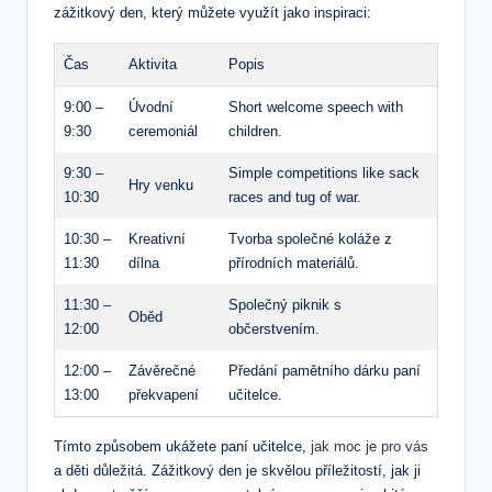
zážitkový den, který můžete využít jako inspiraci:
Čas
Aktivita
Popis
9:00 –
Úvodní
Short welcome speech with
9:30
ceremoniál
children.
9:30 –
Simple competitions like sack
Hry venku
10:30
races and tug of war.
10:30 –
Kreativní
Tvorba společné koláže z
11:30
dílna
přírodních materiálů.
11:30 –
Společný piknik s
Oběd
12:00
občerstvením.
12:00 –
Závěrečné
Předání pamětního dárku paní
13:00
překvapení
učitelce.
Tímto způsobem ukážete paní učitelce,
jak moc je pro vás
a děti důležitá. Zážitkový den je skvělou příležitostí, jak ji