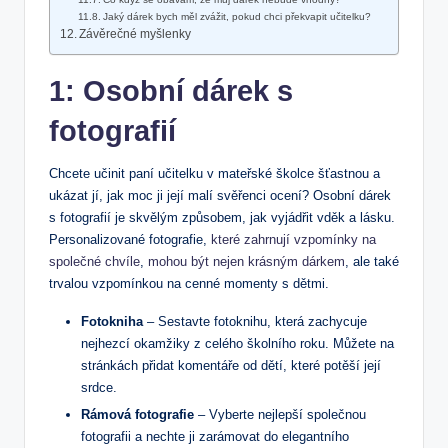
Jaký dárek bych měl zvážit, pokud chci překvapit učitelku?
Závěrečné myšlenky
1: Osobní dárek s
fotografií
Chcete učinit paní učitelku v mateřské školce šťastnou a
ukázat jí, jak moc ji její malí svěřenci ocení? Osobní dárek
s fotografií je skvělým způsobem, jak vyjádřit vděk a lásku.
Personalizované fotografie,
které zahrnují vzpomínky na
společné chvíle
,
mohou být nejen krásným dárkem
, ale také
trvalou vzpomínkou na cenné momenty s dětmi.
Fotokniha
– Sestavte fotoknihu, která zachycuje
nejhezcí okamžiky z celého školního roku. Můžete na
stránkách přidat komentáře od dětí, které potěší její
srdce.
Rámová fotografie
– Vyberte nejlepší společnou
fotografii a nechte ji zarámovat do elegantního