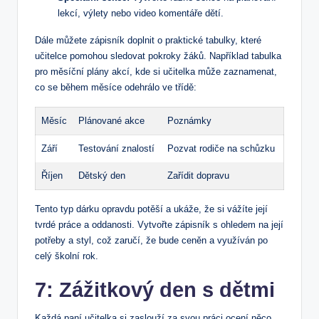
lekcí, výlety nebo video komentáře dětí.
Dále můžete zápisník doplnit o praktické tabulky, které
učitelce pomohou sledovat pokroky žáků. Například tabulka
pro měsíční plány akcí, kde si učitelka může zaznamenat,
co se během měsíce odehrálo ve třídě:
Měsíc
Plánované akce
Poznámky
Září
Testování znalostí
Pozvat rodiče na schůzku
Říjen
Dětský den
Zařídit dopravu
Tento typ dárku opravdu potěší a ukáže, že si vážíte její
tvrdé práce a oddanosti. Vytvořte zápisník s ohledem na její
potřeby a styl, což zaručí, že bude ceněn a využíván po
celý školní rok.
7: Zážitkový den s dětmi
Každá paní učitelka si zaslouží za svou práci ocení něco