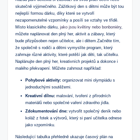
skutečně výjimečného. Zážitkový den s dětmi může být tou
nejlepší formou dárku, díky které se vytvoří
nezapomenutelné vzpomínky a posílí se vztahy ve třídě.
Místo klasického dárku,
jako jsou květiny nebo bonboniéry
,
můžete naplánovat den plný her, aktivit a zábavy, který
bude přizpůsoben nejen učitelce, ale i dětem.Začněte tím,
že společně s rodiči a dětmi vymyslíte program, který
zahrnuje různé aktivity, které potěší jak děti, tak učitelku.
Naplánujte den plný her, kreativních projektů a dokonce i
malého překvapení. Můžete zahrnout například:
Pohybové aktivity:
organizovat mini olympiádu s
jednoduchými soutěžemi.
Kreativní dílnu:
malování, tvoření z přírodních
materiálů nebo společné vaření zdravého jídla.
Zdokumentování dne:
vytvořit společný deník nebo
koláž z fotek a výtvorů, který si paní učitelka odnese
jako vzpomínku.
Následující tabulka přehledně ukazuje časový plán na