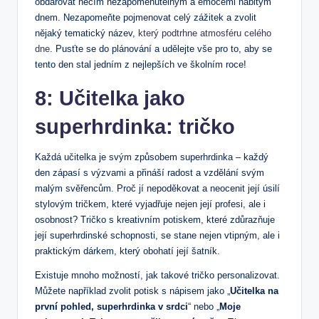
obdarovat něčím nezapomenutelným a emocemi nabitým
dnem. Nezapomeňte pojmenovat celý zážitek a zvolit
nějaký tematický název,
který podtrhne atmosféru celého
dne
. Pusťte se do plánování a udělejte vše pro to, aby se
tento den stal jedním z nejlepších ve školním roce!
8: Učitelka jako
superhrdinka: tričko
Každá učitelka je svým způsobem superhrdinka – každý
den zápasí s výzvami a přináší radost a vzdělání svým
malým svěřencům. Proč jí nepoděkovat a neocenit její úsilí
stylovým tričkem, které vyjadřuje nejen její profesi, ale i
osobnost? Tričko s kreativním potiskem, které zdůrazňuje
její superhrdinské schopnosti, se stane nejen vtipným, ale i
praktickým dárkem, který obohatí její šatník.
Existuje mnoho možností, jak takové tričko personalizovat.
Můžete například zvolit potisk s nápisem jako „
Učitelka na
první pohled, superhrdinka v srdci
“ nebo „
Moje