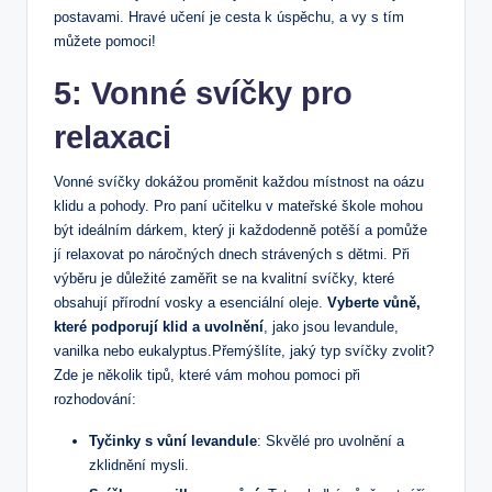
postavami. Hravé učení je cesta k úspěchu, a vy s tím
můžete pomoci!
5: Vonné svíčky pro
relaxaci
Vonné svíčky dokážou proměnit každou místnost na oázu
klidu a pohody. Pro paní učitelku v mateřské škole mohou
být ideálním dárkem, který ji každodenně potěší a pomůže
jí relaxovat po náročných dnech strávených s dětmi. Při
výběru je důležité zaměřit se na kvalitní svíčky, které
obsahují přírodní vosky a esenciální oleje.
Vyberte vůně,
které podporují klid a uvolnění
, jako jsou levandule,
vanilka nebo eukalyptus.Přemýšlíte, jaký typ svíčky zvolit?
Zde je několik tipů, které vám mohou pomoci při
rozhodování:
Tyčinky s vůní levandule
: Skvělé pro uvolnění a
zklidnění mysli.