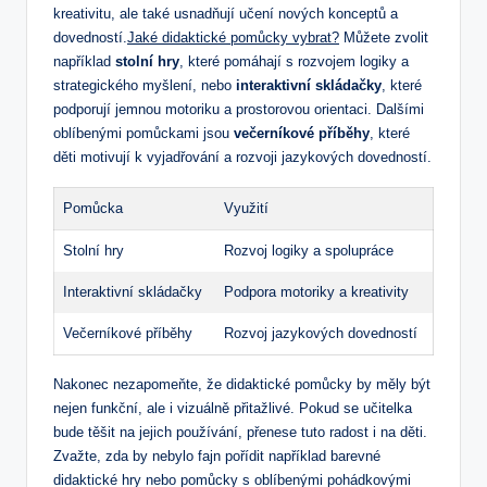
kreativitu, ale také usnadňují učení nových konceptů a
dovedností.
Jaké didaktické pomůcky vybrat?
Můžete zvolit
například
stolní hry
, které pomáhají s rozvojem logiky a
strategického myšlení, nebo
interaktivní skládačky
, které
podporují jemnou motoriku a prostorovou orientaci. Dalšími
oblíbenými pomůckami jsou
večerníkové příběhy
, které
děti motivují k vyjadřování a rozvoji jazykových dovedností.
Pomůcka
Využití
Stolní hry
Rozvoj logiky a spolupráce
Interaktivní skládačky
Podpora motoriky a kreativity
Večerníkové příběhy
Rozvoj jazykových dovedností
Nakonec nezapomeňte, že didaktické pomůcky by měly být
nejen funkční, ale i vizuálně přitažlivé. Pokud se učitelka
bude těšit na jejich používání, přenese tuto radost i na děti.
Zvažte, zda by nebylo fajn pořídit například barevné
didaktické hry nebo pomůcky s oblíbenými pohádkovými