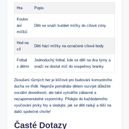
Hra
Popis
Koulov
ání
Děti se snaží kutálet míčky do cílové zóny.
míčků
Hod na
Děti hází míčky na označené cílové body.
cíl
Fotbal
Jednoduchý fotbal, kde se dělí na dva týmy a
s dětmi
snaží se dostat míč do soupeřovy branky.
Zkoušení různých her je klíčové pro budování komunitního
ducha ve třídě. Nejenže pomáháte dětem rozvíjet důležité
sociální dovednosti, ale také vytváříte zábavné a
nezapomenutelné vzpomínky. Přidejte do každodenního
vyučování prvky hry a sledujte, jak se děti radují a těší na
další společné chvíle!
Časté Dotazy