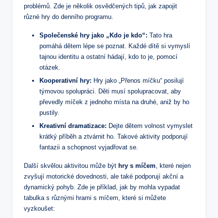
problémů. Zde je několik osvědčených tipů, jak zapojit
různé hry do denního programu.
Společenské hry jako „Kdo je kdo“:
Tato hra
pomáhá dětem lépe se poznat. Každé dítě si vymyslí
tajnou identitu a ostatní hádají, kdo to je, pomocí
otázek.
Kooperativní hry:
Hry jako „Přenos míčku“ posilují
týmovou spolupráci. Děti musí spolupracovat, aby
převedly míček z jednoho místa na druhé, aniž by ho
pustily.
Kreativní dramatizace:
Dejte dětem volnost vymyslet
krátký příběh a ztvárnit ho. Takové aktivity podporují
fantazii a schopnost vyjadřovat se.
Další skvělou aktivitou může být
hry s míčem
, které nejen
zvyšují motorické dovednosti, ale také podporují akční a
dynamický pohyb. Zde je příklad, jak by mohla vypadat
tabulka s různými hrami s míčem, které si můžete
vyzkoušet: