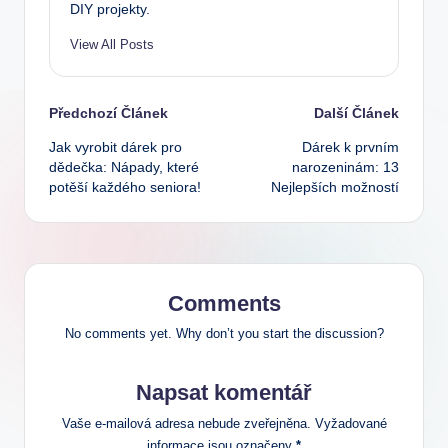
DIY projekty.
View All Posts
Post
Předchozí Článek
Další Článek
Jak vyrobit dárek pro
Dárek k prvním
navigation
dědečka: Nápady, které
narozeninám: 13
potěší každého seniora!
Nejlepších možností
Comments
No comments yet. Why don’t you start the discussion?
Napsat komentář
Vaše e-mailová adresa nebude zveřejněna.
Vyžadované
informace jsou označeny
*