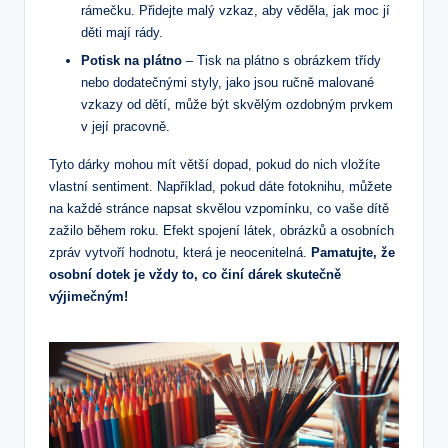
rámečku. Přidejte malý vzkaz, aby věděla, jak moc jí
děti mají rády.
Potisk na plátno
– Tisk na plátno s obrázkem třídy
nebo dodatečnými styly, jako jsou ručně malované
vzkazy od dětí, může být skvělým ozdobným prvkem
v její pracovně.
Tyto dárky mohou mít větší dopad, pokud do nich vložíte
vlastní sentiment. Například, pokud dáte fotoknihu, můžete
na každé stránce napsat skvělou vzpomínku, co vaše dítě
zažilo během roku. Efekt spojení látek, obrázků a osobních
zpráv vytvoří hodnotu, která je neocenitelná.
Pamatujte, že
osobní dotek je vždy to, co činí dárek skutečně
výjimečným!