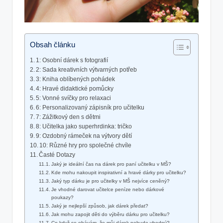
Obsah článku
1: Osobní dárek s fotografií
2: Sada kreativních výtvarných potřeb
3: Kniha oblíbených pohádek
4: Hravé didaktické pomůcky
5: Vonné svíčky pro relaxaci
6: Personalizovaný zápisník pro učitelku
7: Zážitkový den s dětmi
8: Učitelka jako superhrdinka: tričko
9: Ozdobný rámeček na výtvory dětí
10: Různé hry pro společné chvíle
Časté Dotazy
Jaký je ideální čas na dárek pro paní učitelku v MŠ?
Kde mohu nakoupit inspirativní a hravé dárky pro učitelku?
Jaký typ dárku je pro učitelky v MŠ nejvíce ceněný?
Je vhodné darovat učitelce peníze nebo dárkové
poukazy?
Jaký je nejlepší způsob, jak dárek předat?
Jak mohu zapojit děti do výběru dárku pro učitelku?
Co když se obávám, že můj dárek nebude vhodný?