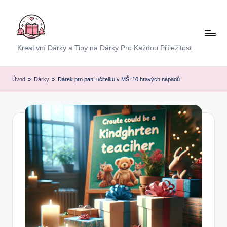
Skip
to
content
E
Kreativní Dárky a Tipy na Dárky Pro Každou Příležitost
x
p
Úvod
»
Dárky
»
Dárek pro paní učitelku v MŠ: 10 hravých nápadů
r
e
s
D
á
r
e
k