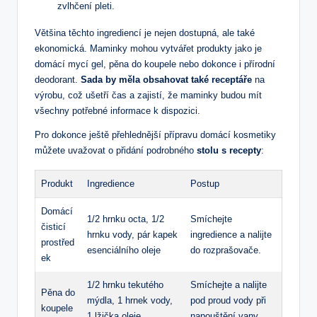
zvlhčení pleti.
Většina ‌těchto ingrediencí je nejen dostupná, ale také⁣
ekonomická. ⁣Maminky mohou vytvářet produkty‌ jako je
domácí mycí gel, pěna do koupele nebo⁣ dokonce i přírodní
deodorant.
Sada by⁤ měla obsahovat také receptáře
na
výrobu, což ušetří​ čas a zajistí, že maminky budou mít
všechny potřebné informace k dispozici.
Pro⁢ dokonce ještě přehlednější přípravu domácí kosmetiky
můžete uvažovat o přidání podrobného
stolu s recepty
:
Produkt
Ingredience
Postup
Domácí
1/2 hrnku octa, 1/2
Smíchejte
čisticí
hrnku vody, pár kapek
ingredience a nalijte
prostřed
esenciálního oleje
do rozprašovače.
ek
1/2 hrnku tekutého
Smíchejte a nalijte
Pěna do
mýdla, 1 hrnek vody,
pod proud ‌vody při
koupele
1 lžička oleje
napouštění vany.