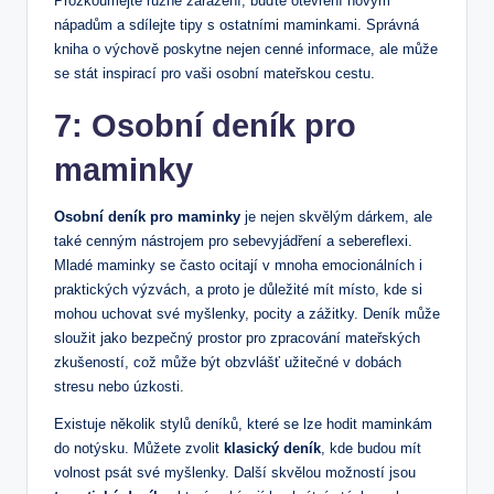
Prozkoumejte různé zařazení, buďte otevření novým
⁤nápadům a sdílejte tipy s ostatními maminkami. Správná‍
kniha o výchově poskytne nejen cenné informace, ale‍ může
se stát inspirací pro vaši osobní mateřskou cestu.
7:⁤ Osobní⁢ deník pro
maminky
Osobní deník pro maminky
⁣je nejen skvělým​ dárkem, ale
také cenným nástrojem pro sebevyjádření a sebereflexi.
Mladé maminky se často ocitají v ⁢mnoha emocionálních i
praktických výzvách,​ a proto je důležité mít místo, ‍kde si
mohou ​uchovat své myšlenky, pocity a zážitky. Deník může
sloužit jako bezpečný prostor pro zpracování mateřských
zkušeností, což může‌ být obzvlášť ⁣užitečné v dobách
stresu nebo úzkosti.
Existuje několik stylů‍ deníků, které se lze hodit maminkám
do notýsku. Můžete zvolit
klasický deník
, ⁣kde budou mít
volnost psát své myšlenky. Další skvělou možností jsou ⁢