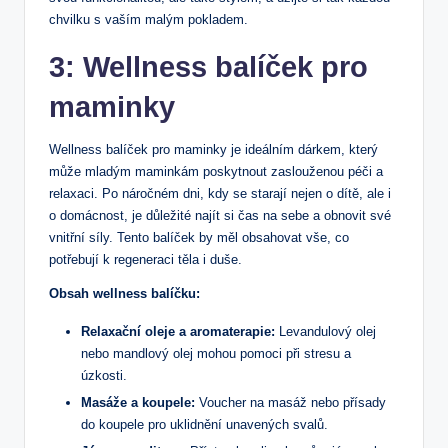
chvilku s ​vaším malým pokladem.
3: Wellness balíček pro
⁣maminky
Wellness balíček pro maminky je ideálním dárkem, který
může mladým maminkám poskytnout zaslouženou péči a
relaxaci. Po náročném dni, kdy se starají nejen o dítě, ale i
o⁤ domácnost, je důležité najít si čas na sebe a obnovit své
vnitřní ​síly. Tento ⁣balíček by měl obsahovat vše, co
potřebují k regeneraci těla⁣ i duše.
Obsah wellness balíčku:
Relaxační oleje a aromaterapie:
​Levandulový olej
nebo mandlový olej mohou pomoci při stresu a
úzkosti.
Masáže a ​koupele:
Voucher ‍na ⁤masáž⁣ nebo přísady
do koupele‌ pro uklidnění unavených svalů.