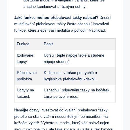
dostupné moderní a elegantní varianty, které‌ lze
snadno kombinovat s různými outfity.
Jaké funkce mohou přebalovací tašky nabízet?
Dnešní
‌multifunkční přebalovací tašky často obsahují ‌inovativní⁣
funkce, které zlepší vaši mobilitu a pohodlí. Například:
Funkce
Popis
Izolované
Udržují teplé nápoje teplé ⁤a studené
kapsy
nápoje studené.
Přebalovací
K dispozici v ‍tašce pro rychlé a
podložka
hygienické přebalování kdekoli.
Úchyty na
Usnadňují připevnění​ tašky na kočárek,
kočárek
čímž se uvolní ruce.
Nemějte obavy investovat do kvalitní⁢ přebalovací tašky,
protože se stane vaším neocenitelným pomocníkem na
každém výletě. Vyberte si model, který vás osloví nejen
svou funkcionalitou, ale také stylem, a užijte si tak⁢ každou