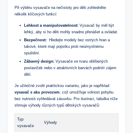
Při výběru vysavače na nečistoty pro děti zohledněte
několik klíčových ⁣funkcí:
Lehkost a manipulovatelnost:
Vysavač by měl být
lehký, aby si ho děti mohly snadno přenášet a ovládat.
Bezpečnost:
​ Hledejte modely⁢ bez ostrých hran a
takové, které mají pojistku proti neúmyslnému
spuštění.
Zábavný design:
Vysavače ve tvaru oblíbených
postaviček nebo v atraktivních barvách ⁢podnítí zájem
dětí.
Je užitečné zvolit praktickou variantu, ⁢jako je například
vysavač s aku provozem
, což umožňuje volnost pohybu
bez nutnosti vyhledávat zásuvku. ‌Pro ‌ilustraci, tabulka níže
shrnuje výhody různých typů dětských vysavačů:
Typ
Výhody
vysavače