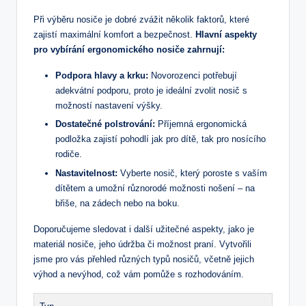
Při ⁢výběru nosiče je dobré zvážit několik faktorů, ‍které
zajistí maximální komfort a bezpečnost.
Hlavní aspekty
pro vybírání ergonomického nosiče zahrnují:
Podpora hlavy a krku:
Novorozenci potřebují
adekvátní podporu, proto je ⁢ideální zvolit nosič s
možností nastavení výšky.
Dostatečné polstrování:
Příjemná ergonomická
podložka zajistí pohodlí jak pro dítě, tak pro nosícího
rodiče.
Nastavitelnost:
Vyberte nosič, který poroste s vaším⁢
dítětem a umožní různorodé možnosti ‍nošení – na
břiše, ​na zádech nebo na boku.
Doporučujeme sledovat i další užitečné aspekty, jako je​
materiál nosiče, jeho údržba či možnost praní. Vytvořili
jsme pro vás přehled různých typů nosičů, včetně jejich
výhod a nevýhod, což vám ​pomůže s rozhodováním.