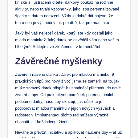
knížku s ilustracemi dítěte, dárkový poukaz na‍ rodinné
aktivity, nebo trvalé vzpomínky, jako jsou personalizované
šperky s datem narození. Vždy je dobré dát najevo, že
tento​ den je výjimečný jak pro dítě, tak pro ‌maminku.
Jaký byl váš nejlepší dárek, který jste kdy dostali jako
mladá maminka? Jaký⁢ dárek se osvědčil vám nebo vašim
blízkým?​ Sdílejte své zkušenosti v komentářích!
Závěrečné myšlenky
Závěrem našeho článku „Dárek pro mladou maminku: 9
praktických tipů pro nový život“
jsme se zaměřili na
to, jak
může správný dárek přispět k usnadnění přechodu do nové
životní etapy. Od praktických pomůcek po⁣ emocionální
podpůrné dárky, naše tipy ukazují, jak důležité je
podporovat mladou maminku v jejích nových výzvách a
radostech. Implementací těchto rad můžete výrazně
obohatit její každodenní život.
Neváhejte převzít iniciativu ⁣a aplikovat naučené tipy – ať už