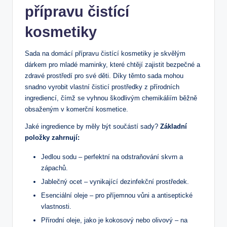
přípravu čistící ​
kosmetiky
Sada na domácí přípravu čistící kosmetiky je skvělým
dárkem pro mladé ⁣maminky, které chtějí zajistit bezpečné a
zdravé prostředí ‍pro své děti. Díky těmto​ sada mohou
snadno vyrobit ⁤vlastní‍ čisticí prostředky z přírodních
ingrediencí, čímž se vyhnou škodlivým chemikáliím běžně
obsaženým⁣ v komerční kosmetice.
Jaké ingredience by měly být součástí sady?
Základní
položky zahrnují:
Jedlou‍ sodu – perfektní na odstraňování skvrn a
zápachů.
Jablečný⁤ ocet – vynikající ‍dezinfekční prostředek.
Esenciální oleje – pro příjemnou vůni a antiseptické
vlastnosti.
Přírodní oleje, jako je kokosový nebo olivový – na