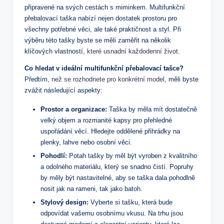
připravené na svých cestách s miminkem. Multifunkční
přebalovací taška ⁣nabízí nejen ⁣dostatek prostoru pro‍
všechny potřebné věci, ale také praktičnost a styl. Při⁢
výběru‍ této tašky byste se měli zaměřit na několik⁣
klíčových vlastností,
které usnadní každodenní život
.
Co hledat v‌ ideální multifunkční přebalovací tašce?
Předtím,
než se rozhodnete pro konkrétní model
, měli byste
zvážit následující aspekty:
Prostor a organizace:
Taška by měla mít dostatečně
velký‍ objem a rozmanité kapsy pro přehledné
uspořádání věcí.⁢ Hledejte oddělené ‍přihrádky na
plenky, lahve nebo ​osobní věci.
Pohodlí:
Potah tašky by ‌měl být vyroben‍ z kvalitního
a odolného materiálu, ‍který se snadno ⁢čistí. Popruhy
by ⁤měly být nastavitelné, aby se taška‍ dala pohodlně
nosit jak na⁢ rameni, tak jako batoh.
Stylový design:
Vyberte si tašku, která bude
odpovídat⁣ vašemu osobnímu ​vkusu.​ Na trhu jsou