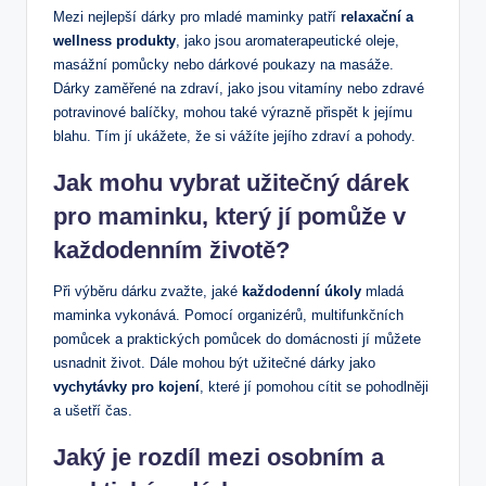
Mezi nejlepší dárky pro mladé maminky patří
relaxační a
‌wellness‍ produkty
, jako jsou aromaterapeutické oleje,
masážní pomůcky nebo dárkové poukazy na masáže.
Dárky zaměřené ⁢na zdraví, jako jsou vitamíny nebo zdravé
potravinové balíčky, mohou také výrazně přispět k ⁢jejímu
blahu. Tím⁤ jí ukážete, že⁣ si vážíte jejího zdraví a ​pohody.
Jak mohu vybrat užitečný dárek
⁤pro maminku, který jí‌ pomůže v
každodenním životě?
Při výběru dárku zvažte, jaké
každodenní úkoly
mladá
‌maminka vykonává. Pomocí organizérů, multifunkčních
pomůcek a praktických pomůcek do⁣ domácnosti ‌jí​ můžete
usnadnit život. Dále mohou být užitečné ​dárky jako
vychytávky pro kojení
, které jí pomohou cítit se pohodlněji
a ušetří čas.
Jaký je rozdíl mezi osobním a