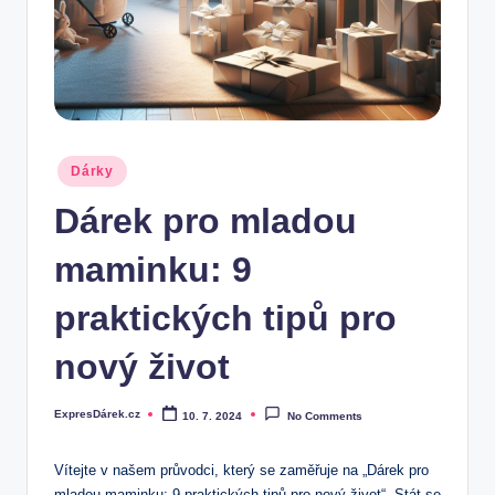
.
c
z
Posted
Dárky
in
Dárek pro mladou
maminku: 9
praktických tipů pro
nový život
ExpresDárek.cz
10. 7. 2024
No Comments
Posted
by
Vítejte v našem průvodci, který​ se ⁤zaměřuje ‌na „Dárek pro
mladou maminku: 9 ‍praktických tipů pro nový život“. Stát se