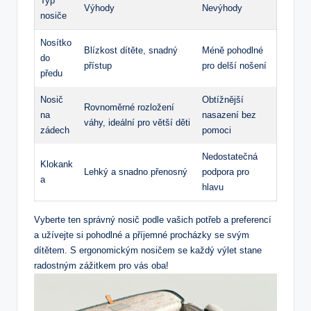
Typ
Výhody
Nevýhody
nosiče
Nosítko
Blízkost dítěte, snadný
Méně pohodlné⁣
do
přístup
pro‌ delší nošení
předu
Nosič
Obtížnější
Rovnoměrné rozložení
⁢na
nasazení bez
váhy, ideální pro větší děti
zádech
pomoci
Nedostatečná
Klokank
Lehký a snadno přenosný
podpora pro
a
hlavu
Vyberte ten správný nosič podle vašich potřeb a preferencí
a ‍užívejte si pohodlné⁤ a příjemné‍ procházky se svým
dítětem. S ergonomickým nosičem se každý výlet stane
radostným zážitkem pro vás‍ oba!