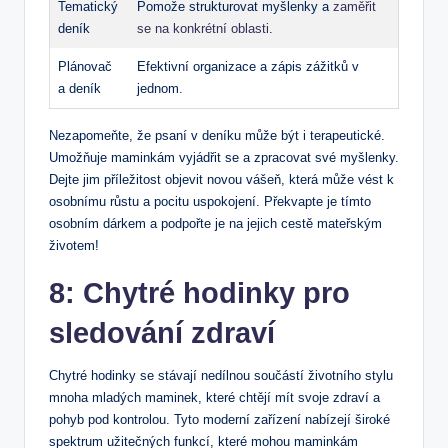
Tematický
Pomože strukturovat myšlenky a
zaměřit
deník
se na konkrétní oblasti
.
Plánovač
Efektivní organizace a zápis zážitků v
a​ deník
jednom.
Nezapomeňte, že psaní v deníku ‌může být i terapeutické.
Umožňuje maminkám vyjádřit se a zpracovat své myšlenky.
Dejte jim⁤ příležitost objevit novou vášeň, která může vést‍ k
osobnímu růstu a pocitu uspokojení. Překvapte je tímto⁣
osobním dárkem a podpořte je na jejich cestě mateřským
⁤životem!
8: Chytré hodinky pro⁢
sledování zdraví
Chytré hodinky se stávají nedílnou součástí životního stylu
mnoha mladých maminek, které chtějí mít svoje zdraví a
pohyb pod ⁢kontrolou. Tyto moderní zařízení nabízejí široké⁤
spektrum užitečných funkcí, které mohou maminkám