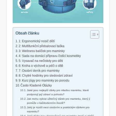
Obsah článku
1: Ergonomický nosič dětí
2: Multifunkční přebalovací ‌taška
3: Wellness balíček pro ⁣maminky
4: Sada na domácí přípravu čistící ​kosmetiky
5: Vysavač na nečistoty⁤ pro děti
6: Kniha o výchově a péči o dítě
7:⁤ Osobní⁢ deník pro maminky
8: Chytré hodinky pro⁢ sledování zdraví
9: Kurz jógy pro maminky ⁣po porodu
Často Kladené Otázky
Jaké⁢ jsou nejlepší dárky pro mladou maminku, ‍které
podporují její zdraví a pohodu?
Jak mohu vybrat užitečný dárek ⁤pro maminku, který jí‌
pomůže v každodenním životě?
Jaký je rozdíl mezi osobním a praktickým dárkem pro⁢
maminku?
Jaké dárky jsou doporučené pro maminky, které si chtějí