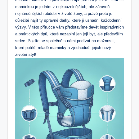
maminkou ‌je jedním z nejkouzelnějších, ale zároveň
nejnáročnějších období v životě ženy, a právě proto ‍je
důležité najít ty správné⁤ dárky, které jí usnadní každodenní
výzvy. V⁤ této ⁣příručce vám představíme devět inspirativních
a praktických tipů, které‍ nezaplní jen⁢ její⁤ byt, ale především
srdce. Pojďte ‍se ​společně s námi ⁤podívat na možnosti,
které potěší mladé maminky a zjednoduší jejich nový
životní styl!