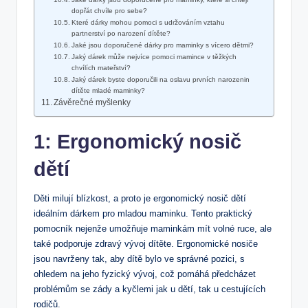
dopřát chvíle pro sebe?
Které dárky mohou pomoci⁤ s udržováním vztahu
⁣partnerství po narození‍ dítěte?
Jaké jsou doporučené dárky pro maminky s vícero dětmi?
Jaký dárek může nejvíce ⁢pomoci mamince⁤ v těžkých
chvílích mateřství?
Jaký dárek byste doporučili na oslavu prvních narozenin
dítěte mladé maminky?
Závěrečné myšlenky
1: Ergonomický nosič
dětí
Děti milují blízkost, a proto je​ ergonomický nosič dětí
ideálním dárkem pro mladou maminku. Tento⁤ praktický
pomocník nejenže umožňuje maminkám mít⁢ volné‍ ruce, ale
také podporuje zdravý vývoj dítěte. Ergonomické nosiče
‌jsou navrženy tak, aby dítě bylo ve správné pozici, s
ohledem na jeho fyzický vývoj, což pomáhá předcházet
problémům se ‍zády a kyčlemi jak u dětí, tak u cestujících
rodičů.