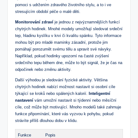
⁤pomoci s udržením zdravého životního stylu, a to i ve
stresujícím období péče o malé děti.
Monitorování zdraví
je jednou z nejvýznamnějších funkcí
chytrých hodinek. Mnohé modely umožňují​ sledovat srdeční
tep, hladinu ⁢kyslíku v krvi či⁢ kvalitu ‍spánku. Tyto informace
mohou být pro ⁣mladé maminky zásadní, protože jim
pomáhají porozumět svému tělu a upravit své návyky.
Například, pokud hodinky upozorní na časté zvýšení
srdečního tepu během dne, může to být signál, že je čas na⁢
odpočinek ‌nebo změnu aktivity.
Další ⁤výhodou je sledování fyzické⁢ aktivity. Většina
‌chytrých hodinek nabízí možnost⁢ nastavit si osobní⁢ cíle
týkající⁤ se ‍kroků⁢ nebo spálených kalorií.
Inteligentní
nastavení
vám umožní nastavit ‍si týdenní nebo měsíční‌
cíle, což může být motivující. Mnoho modelů také zahrnuje
funkce⁣ připomínání,⁣ které vás vyzvou k pohybu, pokud
strávíte příliš dlouhou dobu v‍ klidu.
Funkce
Popis