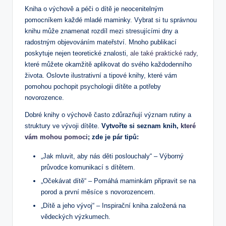
Kniha o výchově a péči o dítě⁢ je neocenitelným
pomocníkem každé mladé maminky. Vybrat si tu správnou
knihu ​může znamenat‍ rozdíl mezi‍ stresujícími dny a
radostným ‍objevováním mateřství. Mnoho publikací
poskytuje nejen‍ teoretické znalosti,‌
ale také praktické rady
,
které můžete okamžitě aplikovat do‌ svého ​každodenního
‍života. Oslovte ilustrativní a tipové knihy, které vám
pomohou pochopit psychologii dítěte a potřeby
novorozence.
Dobré knihy o výchově často zdůrazňují význam rutiny a
struktury ⁤ve vývoji dítěte.
Vytvořte si seznam knih,
které
vám mohou pomoci
; zde je ⁢pár tipů:
„Jak mluvit, aby⁣ nás děti poslouchaly“ – Výborný
průvodce komunikací s dítětem.
„Očekávat dítě“ – Pomáhá maminkám ⁢připravit se na
⁤porod​ a první měsíce s novorozencem.
„Dítě a jeho vývoj“ – Inspirační kniha založená na
vědeckých výzkumech.