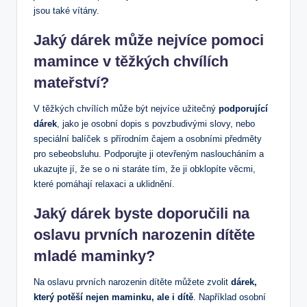
jsou ​také vítány.
Jaký dárek může nejvíce ⁢pomoci
mamince⁤ v těžkých chvílích
mateřství?
V těžkých chvílích může být nejvíce užitečný
podporující
‌dárek
, jako je osobní dopis s⁣ povzbudivými slovy, nebo
speciální balíček s přírodním čajem a osobními předměty
pro sebeobsluhu. Podporujte⁣ ji otevřeným nasloucháním a
ukazujte jí, že se⁣ o ⁢ni staráte tím, že ji obklopíte věcmi,​
které pomáhají relaxaci a uklidnění.
Jaký dárek byste doporučili na
oslavu prvních narozenin dítěte
mladé maminky?
Na oslavu prvních narozenin dítěte můžete zvolit
dárek,
který potěší nejen maminku, ale i dítě
. ⁣Například osobní​