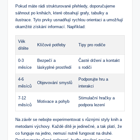
Pokud‌ máte⁣ rádi strukturované přehledy, ⁢doporučujeme
sáhnout po knihách, které obsahují grafy, tabulky a
‍ilustrace. Tyto prvky usnadňují rychlou orientaci a umožňují
okamžité získání informací. Například:
Věk
Klíčové potřeby
Tipy pro rodiče
dítěte
0-3
Bezpečí a
Časté držení a kontakt
měsíce
láskyplné prostředí
s rodiči
4-6
Podporujte hru a
Objevování ‍smyslů
měsíců
interakci
7-12
Stimulační hračky a
Motivace a pohyb
měsíců
podpora lezení
Na závěr ⁢se nebojte experimentovat s různými styly knih a
metodami výchovy. Každé dítě je jedinečné, a tak platí, že⁤
co funguje‌ na jedno, nemusí nutně fungovat na druhé.