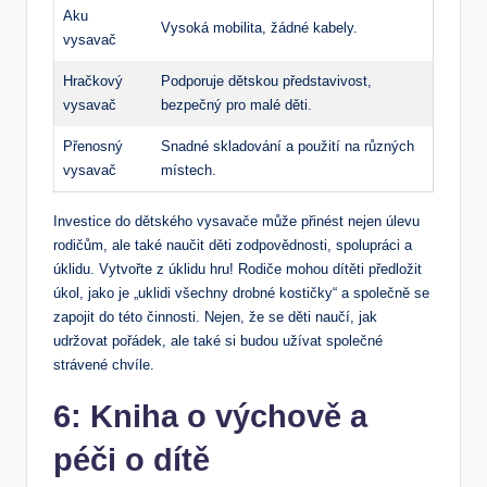
Aku
Vysoká mobilita, žádné kabely.
vysavač
Hračkový
Podporuje dětskou představivost,
vysavač
bezpečný pro malé děti.
Přenosný
Snadné skladování‌ a ‌použití ⁤na různých
vysavač
⁢místech.
Investice do dětského vysavače může přinést nejen úlevu
rodičům, ale ⁤také naučit‌ děti zodpovědnosti, spolupráci a
úklidu. Vytvořte z úklidu hru! Rodiče mohou dítěti‌ předložit
úkol, jako je „uklidi všechny drobné ⁤kostičky“ a společně se
zapojit do této činnosti. Nejen, že se ⁣děti naučí, jak
⁤udržovat pořádek, ale také si ​budou ⁣užívat společné
strávené chvíle.
6: Kniha o výchově a
péči o dítě