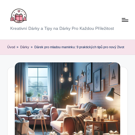
Skip
to
content
E
Kreativní Dárky a Tipy na Dárky Pro Každou Příležitost
x
p
Úvod
»
Dárky
»
Dárek pro mladou maminku: 9 praktických tipů pro nový život
r
e
s
D
á
r
e
k