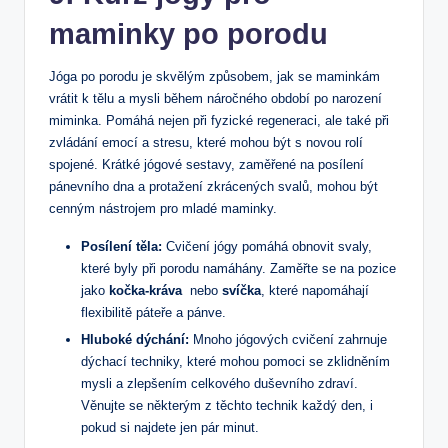
maminky ⁣po porodu
Jóga po porodu ⁢je skvělým způsobem, jak ⁢se maminkám
vrátit k‌ tělu a mysli během náročného období po narození
miminka. Pomáhá nejen při fyzické regeneraci, ale také při
zvládání emocí a stresu, které mohou být‍ s novou ‌rolí
spojené. Krátké jógové sestavy, zaměřené na posílení‍
pánevního dna a protažení zkrácených svalů, mohou být
⁢cenným nástrojem pro mladé maminky.
Posílení těla:
Cvičení jógy pomáhá obnovit svaly,
které byly při porodu namáhány. Zaměřte se na pozice
jako
kočka-kráva
⁤ nebo
svíčka
, které​ napomáhají
flexibilitě páteře a pánve.
Hluboké dýchání:
Mnoho jógových cvičení zahrnuje
⁣dýchací techniky, které mohou pomoci se zklidněním
mysli a zlepšením celkového duševního zdraví.
Věnujte se některým z těchto technik každý den, i
⁢pokud si najdete‌ jen‍ pár minut.