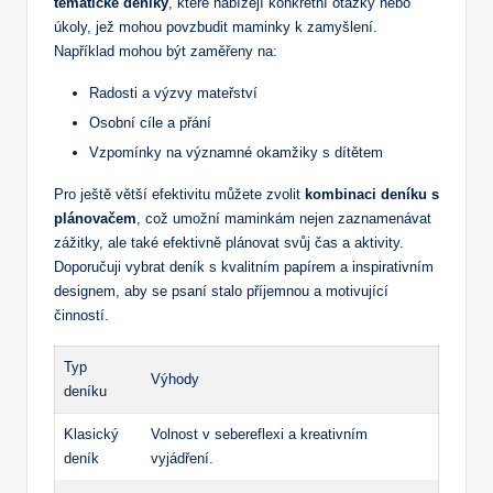
tematické⁤ deníky
, které ⁤nabízejí konkrétní otázky nebo
úkoly, jež mohou‌ povzbudit maminky k zamyšlení.
Například mohou být zaměřeny na:
Radosti a výzvy mateřství
Osobní cíle a přání
Vzpomínky ⁤na významné okamžiky s​ dítětem
Pro ještě větší efektivitu ​můžete zvolit
kombinaci deníku s
⁢plánovačem
, což umožní maminkám nejen zaznamenávat
zážitky, ale také efektivně plánovat svůj ‌čas a aktivity.
Doporučuji ‍vybrat deník ‌s ‍kvalitním ⁤papírem a inspirativním
designem, aby se psaní stalo příjemnou a motivující
činností.
Typ
Výhody
deníku
Klasický
Volnost v sebereflexi a kreativním
deník
vyjádření.