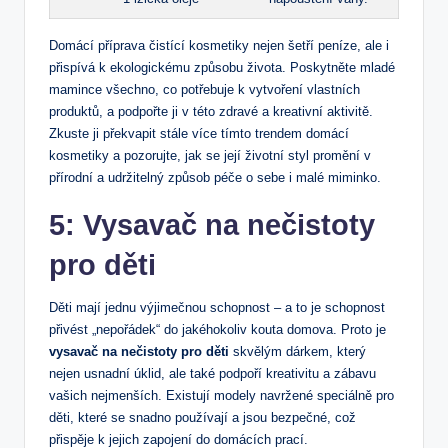
Domácí příprava čistící kosmetiky nejen šetří peníze, ale i
přispívá k ekologickému způsobu ⁢života. Poskytněte mladé⁤
mamince všechno,‌ co potřebuje k vytvoření‍ vlastních‍
produktů, a podpořte​ ji v této zdravé a kreativní aktivitě.
Zkuste⁢ ji překvapit stále více ⁣tímto trendem domácí
kosmetiky a pozorujte, jak se její životní styl promění⁣ v
přírodní a ‍udržitelný způsob péče o ‌sebe i ‍malé miminko.
5: Vysavač na nečistoty⁤
pro děti
Děti mají jednu výjimečnou schopnost – a to je schopnost
přivést „nepořádek“ do jakéhokoliv kouta ​domova. Proto je
vysavač na nečistoty pro děti
skvělým dárkem, který
nejen usnadní úklid, ale také podpoří kreativitu a zábavu
vašich nejmenších. Existují modely navržené speciálně pro
děti, které se snadno‍ používají a‍ jsou bezpečné, což
přispěje k jejich zapojení⁤ do domácích prací.