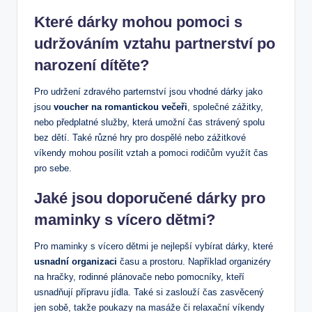
Které dárky mohou pomoci⁤ s
udržováním vztahu ⁣partnerství po
narození‍ dítěte?
Pro udržení zdravého⁢ parternství jsou vhodné dárky jako‌
jsou
voucher na romantickou večeři
, společné zážitky,
nebo předplatné služby, která umožní čas strávený spolu
bez⁣ dětí. Také různé hry pro dospělé nebo ⁤zážitkové
víkendy mohou posílit⁤ vztah a pomoci rodičům využít čas⁢
pro sebe.
Jaké jsou doporučené dárky pro
maminky s vícero dětmi?
Pro maminky⁢ s vícero dětmi je nejlepší vybírat dárky, které
usnadní organizaci
času a prostoru.⁣ Například organizéry
na hračky, ‌rodinné plánovače nebo pomocníky, kteří
usnadňují přípravu jídla. Také si zaslouží čas zasvěcený
jen sobě, takže⁤ poukazy na masáže či relaxační víkendy