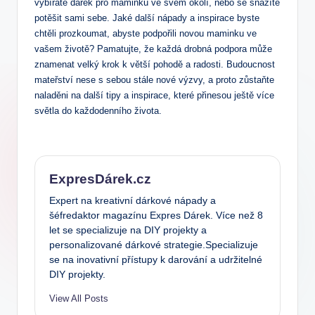
vybíráte dárek pro maminku ve‌ svém okolí, nebo se snažíte
potěšit sami​ sebe. Jaké další nápady a ⁤inspirace byste
chtěli prozkoumat, abyste podpořili novou maminku ve
vašem životě? Pamatujte, že každá ‍drobná podpora může
znamenat ​velký krok k větší⁤ pohodě a radosti. Budoucnost
‌mateřství nese s sebou stále nové výzvy, a proto zůstaňte
naladěni ‌na další tipy a inspirace, které přinesou ještě více
světla do ‌každodenního života.
ExpresDárek.cz
Expert na kreativní dárkové nápady a
šéfredaktor magazínu Expres Dárek. Více než 8
let se specializuje na DIY projekty a
personalizované dárkové strategie.Specializuje
se na inovativní přístupy k darování a udržitelné
DIY projekty.
View All Posts