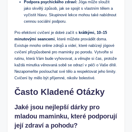
Podpora psychického zdraví:
‌Jóga může⁢ sloužit
jako skvělý způsob, jak se spojit s vlastním​ tělem a
vyčistit ‍hlavu. Skupinové lekce ⁤mohou také nabídnout
cennou sociální⁣ podporu.
Pro efektivní cvičení je dobré​ začít​ s
krátkými, 10–15
minutovými seancemi
, které ‌můžete provádět doma.
Existuje mnoho⁢ online zdrojů a videí, které nabízejí jógové
cvičení přizpůsobené pro⁢ maminky po porodu. Vytvořte si
rutinu, která Vám bude vyhovovat, a věnujte si čas, protože
každá minutka věnovaná sobě se odrazí⁤ v péči o Vaše dítě.
Nezapomeňte poslouchat své ‍tělo a respektovat jeho limity.
Cvičení by mělo‌ být příjemné,⁤ nikoliv bolestivé.
Často Kladené Otázky
Jaké⁢ jsou nejlepší dárky pro
mladou maminku, ‍které podporují
její zdraví a pohodu?