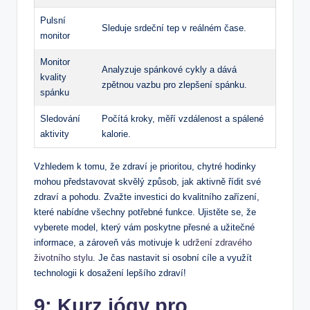
Pulsní
Sleduje srdeční tep v reálném čase.
monitor
Monitor
Analyzuje spánkové cykly a dává
kvality
zpětnou vazbu pro zlepšení spánku.
spánku
Sledování
Počítá kroky, měří vzdálenost ⁤a spálené ​
‌aktivity
kalorie.
Vzhledem k tomu, že zdraví je prioritou, chytré hodinky​
mohou představovat skvělý způsob, jak aktivně​ řídit své
zdraví a pohodu. Zvažte ⁢investici do kvalitního zařízení,
které nabídne všechny potřebné funkce. Ujistěte se, že
⁤vyberete model,⁣ který vám⁢ poskytne přesné a užitečné
informace, a zároveň vás motivuje k
udržení zdravého
životního stylu
. Je čas nastavit si osobní cíle​ a využít
technologii k ‌dosažení lepšího zdraví!
9: Kurz jógy pro