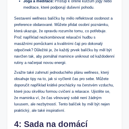
Jóga a meditace:
Přístup⁢ k online kurzům jógy nebo
meditace,⁣ které podporují⁤ duševní pohodu.
Sestavení ⁤wellness balíčku ⁤by mělo⁢ reflektovat osobnost a
preference obdarované. Můžete‌ přidat osobní poznámku,
‍která ukazuje, že opravdu rozumíte tomu, co potřebuje.
Proč například nezkombinovat relaxační hudbu s
masážními pomůckami a kvalitními čaji pro dokonalý
odpočinek? Důležité je, že každý prvek ⁣balíčku by ⁤měl být
navržen tak, aby pomáhal mamince uniknout od každodenní
rutiny a načerpat novou⁤ energii.
Zvažte také zahrnutí jednoduchého ‌plánu wellness, který
obsahuje tipy na to, jak si vyčlenit čas ‍pro sebe. Můžete⁢
doporučit například krátké procházky na čerstvém vzduchu,
které jsou⁤ skvělou formou cvičení a relaxace. Ujistěte se, ​
že maminka ví, že čas věnovaný sobě není žádným
⁣luxusem, ale nezbytností. Tento balíček⁢ by měl být nejen
praktický, ale také inspirativní.
4: Sada na domácí