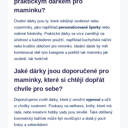
praktickým dárkem pro⁢
maminku?
Osobní dárky jsou ty, které odrážejí‍ osobnost‌ nebo
vzpomínky, jako například
personalizované šperky
nebo
rodinné fotoknihy. Praktické dárky se‍ více zaměřují‌ na
účelnost a každodenní použití, například ‌kuchyňské náčiní
nebo kvalitní oblečení pro ‌miminko. Ideální dárek by měl
kombinovat ​obě tyto ⁣kategorie a potěšit tak maminku jak
osobně, tak funkčně.
Jaké dárky jsou doporučené pro
maminky, které si chtějí dopřát
chvíle pro sebe?
Doporučujeme zvolit dárky, které jí umožní
vypnout
a užít
si chvilky soukromí. Poukazy na ⁤wellness, knihy, které⁤ má​
ráda, nebo kreativní hobby sady jsou skvělé. Také oblíbený
kosmetický balíček může⁢ být osvěžující a dodá jí pocit
krásy a sebevědomí.