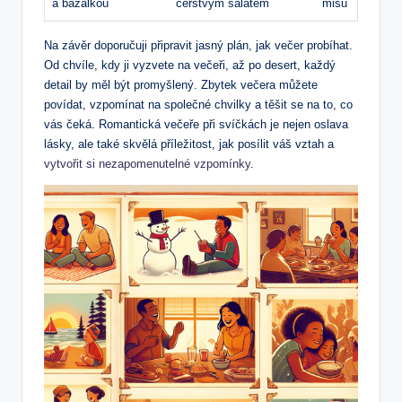
a bazalkou
⁢čerstvým salátem
misu
Na závěr doporučuji připravit jasný plán, jak večer probíhat.
Od chvíle, kdy ji vyzvete na ​večeři, až po desert, každý
detail by měl být promyšlený. Zbytek večera můžete
povídat, vzpomínat na společné chvilky a těšit se‌ na to, co
vás ⁣čeká. Romantická večeře při svíčkách je nejen ⁢oslava⁤
lásky, ale také skvělá ​příležitost, jak posílit váš ‌vztah a
vytvořit si nezapomenutelné vzpomínky
.