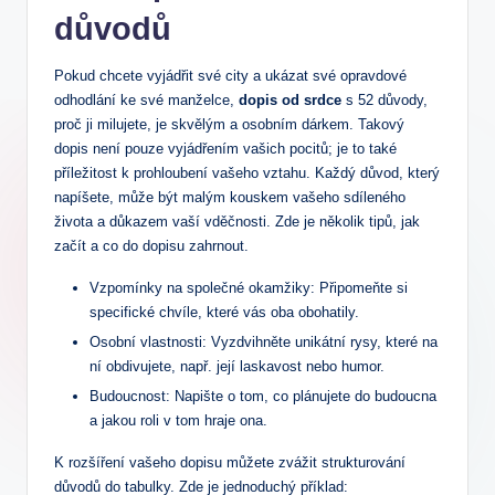
důvodů
Pokud chcete vyjádřit své⁤ city a​ ukázat své opravdové
odhodlání ke své manželce,
dopis od ⁣srdce
s 52 důvody,
proč ji milujete,⁤ je skvělým a osobním dárkem. ​Takový
dopis není pouze vyjádřením vašich pocitů; je to ​také
příležitost k prohloubení vašeho vztahu. Každý důvod, který
napíšete, může ⁤být malým kouskem vašeho sdíleného
života a důkazem vaší vděčnosti. Zde je několik tipů, ‌jak
⁤začít a co do dopisu zahrnout.
Vzpomínky na společné okamžiky:‌ Připomeňte si
specifické chvíle,⁤ které ⁣vás oba obohatily.
Osobní vlastnosti: Vyzdvihněte unikátní rysy, které na
ní obdivujete, např. její laskavost ​nebo humor.
Budoucnost: Napište o ‌tom, ‌co plánujete do budoucna
a jakou roli v tom hraje ⁤ona.
K ‍rozšíření vašeho⁣ dopisu můžete zvážit strukturování
důvodů​ do ‍tabulky. Zde je jednoduchý příklad: