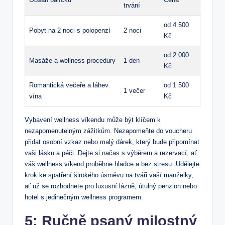
trvání
od 4 500
Pobyt na 2 ⁤noci s polopenzí
2 noci
Kč
od 2 000 ​
Masáže a wellness procedury
1⁤ den
Kč
Romantická ⁣večeře ⁢a láhev
od 1 500⁣
1 večer
vína
Kč
Vybavení wellness víkendu může ‌být klíčem k
nezapomenutelným zážitkům. ​Nezapomeňte ⁤do voucheru
přidat osobní vzkaz⁣ nebo malý dárek,‌ který bude připomínat
vaši lásku a péči. Dejte si načas s výběrem a rezervací, ať
váš​ wellness⁣ víkend proběhne hladce ⁤a bez stresu. Udělejte
krok ke spatření širokého úsměvu na tváři vaší manželky,
ať‌ už se rozhodnete pro luxusní lázně, útulný penzion​ nebo
hotel s jedinečným wellness⁢ programem.
5: ⁢Ručně psaný milostný