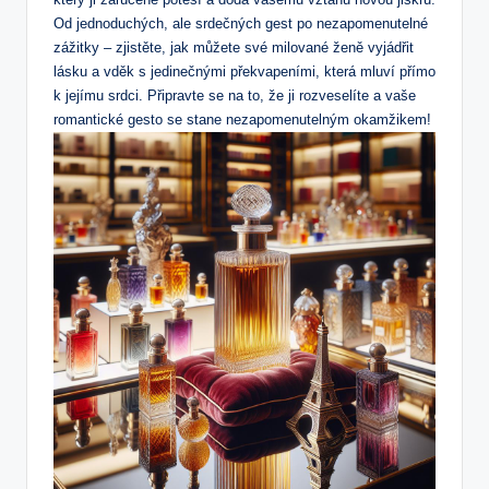
Od jednoduchých, ale srdečných ​gest po nezapomenutelné
zážitky – zjistěte, jak můžete své milované ženě vyjádřit
lásku a vděk s jedinečnými⁣ překvapeními, která mluví přímo
k‍ jejímu srdci. Připravte se ⁢na to, že ji⁤ rozveselíte​ a vaše
romantické ‍gesto⁢ se stane⁣ nezapomenutelným okamžikem!