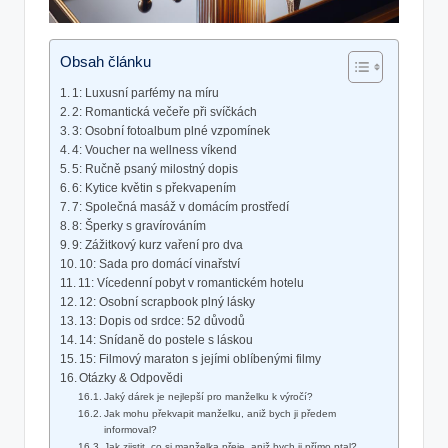
Obsah článku
1: Luxusní ​parfémy na míru
2: Romantická večeře při svíčkách
3: Osobní fotoalbum plné vzpomínek
4: Voucher na wellness víkend
5: ⁢Ručně psaný milostný dopis
6: Kytice květin s překvapením
7:⁤ Společná masáž‍ v domácím prostředí
8: Šperky s gravírováním
9: Zážitkový​ kurz vaření pro dva
10: Sada pro domácí vinařství
11: Vícedenní pobyt v romantickém hotelu
12: Osobní scrapbook plný lásky
13:⁣ Dopis‌ od srdce: 52⁢ důvodů
14: Snídaně do postele s láskou
15: ⁢Filmový maraton ⁤s jejími oblíbenými filmy
Otázky & Odpovědi
Jaký dárek je nejlepší pro manželku k výročí?
Jak mohu překvapit manželku, aniž bych ji předem
informoval?
Jak zjistit, co si manželka přeje, aniž‍ bych ‌ji přímo ptal?