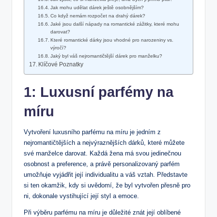
Jak mohu udělat ‌dárek ještě ⁢osobnějším?
Co když nemám rozpočet na drahý dárek?
Jaké⁢ jsou další nápady⁢ na romantické zážitky, které mohu
darovat?
Které romantické ​dárky jsou vhodné pro narozeniny vs.
výročí?
Jaký byl váš nejromantičtější dárek pro manželku?
Klíčové Poznatky
1: Luxusní ​parfémy na
míru
Vytvoření luxusního parfému na míru je ​jedním‍ z
nejromantičtějších a nejvýraznějších dárků, které můžete ​
své manželce darovat. Každá žena⁢ má svou jedinečnou
osobnost a preference, a ⁣právě personalizovaný parfém⁤
umožňuje vyjádřit její individualitu ⁤a váš vztah. Představte
⁤si ten okamžik, kdy si uvědomí, ‍že byl vytvořen přesně pro
ni, dokonale ​vystihující její styl a emoce.
Při výběru parfému na míru ‍je důležité znát její oblíbené‌