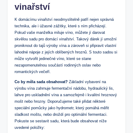
vinařství
K domácímu ​vinařství‍ neodmyslitelně patří nejen správná
‍technika, ale​ i úžasné zážitky, které s ním přicházejí.
Pokud ⁤vaše ⁣manželka miluje víno, můžete jí darovat⁣
skvělou sadu pro‌ domácí vinařství. ⁣Takový dárek jí⁣ umožní
proniknout do tajů výroby⁣ vína a zároveň si připravit ⁣vlastní
lahodné nápoje z⁣ jejích oblíbených hroznů. S‍ touto sadou ​si
může vytvořit ​jedinečné víno, které se stane
nezapomenutelnou součástí rodinných oslav nebo
romantických večeří.
Co by měla​ sada obsahovat?
Základní vybavení‍ na
výrobu⁢ vína​ zahrnuje fermentační nádobu, hydraulický lis,
lahve pro uskladnění vína a samozřejmě i kvalitní hroznový
‌mošt nebo hrozny. ⁤Doporučujeme také přidat některé⁢
speciální pomůcky jako hydrometr, ‌který pomáhá​ měřit
⁢sladkost moštu, nebo droždí pro optimální fermentaci.
Pokuste se sestavit sadu, která bude obsahovat níže
uvedené položky: