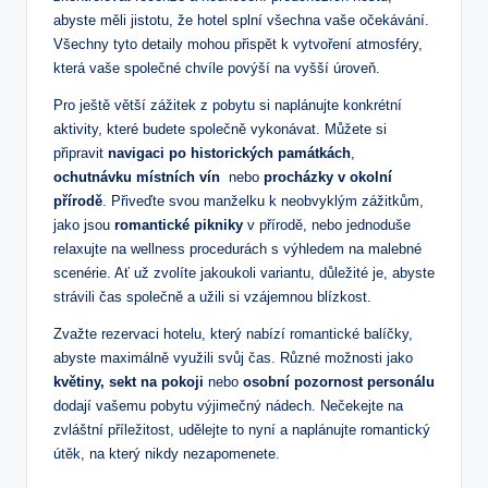
abyste měli jistotu, že hotel splní všechna vaše ⁢očekávání.
‌Všechny‌ tyto detaily mohou přispět k ​vytvoření atmosféry,
která vaše společné chvíle povýší na vyšší úroveň.
Pro ještě větší zážitek z pobytu si naplánujte konkrétní
aktivity, které budete společně⁢ vykonávat. Můžete ⁢si
připravit
navigaci po historických památkách
,
ochutnávku ⁤místních vín
⁤ nebo
procházky v okolní
přírodě
. Přiveďte svou manželku k neobvyklým zážitkům,
jako jsou
romantické pikniky
v‍ přírodě, nebo jednoduše
relaxujte na wellness procedurách s výhledem na malebné
scenérie. Ať už‍ zvolíte jakoukoli variantu, důležité je, abyste
strávili čas společně a užili si‌ vzájemnou blízkost.
Zvažte rezervaci ⁣hotelu, který nabízí romantické balíčky,
abyste maximálně využili svůj čas. Různé možnosti jako
květiny, ​sekt na pokoji
nebo
osobní ⁤pozornost personálu
​dodají vašemu pobytu výjimečný nádech. Nečekejte ⁤na
zvláštní příležitost, udělejte to nyní a naplánujte⁣ romantický
útěk, na ‌který ⁤nikdy nezapomenete.