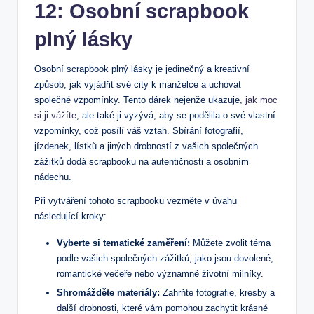
12: Osobní scrapbook
plný lásky
Osobní scrapbook plný lásky je​ jedinečný ‍a⁤ kreativní
způsob, jak vyjádřit své city k manželce a‍ uchovat
společné vzpomínky. Tento ⁢dárek nejenže‍ ukazuje,
jak moc
si ji vážíte
, ale také‌ ji vyzývá, aby se podělila o ‍své vlastní
‌vzpomínky, což posílí váš vztah. Sbírání fotografií,
jízdenek, ‍lístků ⁢a jiných drobností z vašich společných
zážitků⁤ dodá ⁢scrapbooku na ⁣autentičnosti⁤ a​ osobním
nádechu.
Při vytváření ‍tohoto ​scrapbooku vezměte v úvahu⁤
následující kroky:
Vyberte si​ tematické zaměření:
Můžete zvolit téma
⁣podle vašich společných zážitků, jako jsou dovolené,
romantické večeře nebo významné životní milníky.
Shromážděte materiály:
Zahrňte fotografie, kresby a
další drobnosti, které vám pomohou zachytit krásné