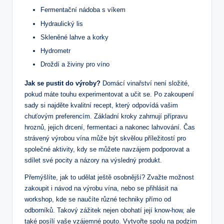
Fermentační nádoba s víkem
Hydraulický lis
Skleněné lahve a korky
Hydrometr
Droždí a živiny pro⁢ víno
Jak se pustit do výroby?
Domácí⁢ vinařství není‌ složité,
pokud ⁣máte touhu experimentovat a učit se. Po ⁤zakoupení
sady si najděte kvalitní ​recept, který ⁣odpovídá vašim
chuťovým preferencím. Základní kroky⁢ zahrnují přípravu
hroznů, jejich ⁢drcení, fermentaci a nakonec lahvování. Čas
strávený výrobou vína může být skvělou příležitostí pro
společné aktivity, kdy⁤ se můžete navzájem podporovat a
sdílet ⁢své ​pocity ⁤a názory na výsledný produkt.
Přemýšlíte, jak to udělat ještě⁢ osobnější? Zvažte možnost
zakoupit i ​návod na výrobu⁢ vína, nebo ⁤se ⁢přihlásit ⁣na
workshop, ⁣kde se naučíte různé techniky přímo od
odborníků. Takový zážitek nejen obohatí ⁢její⁣ know-how, ale
také posílí vaše vzájemné pouto. Vytvořte ⁢spolu na podzim