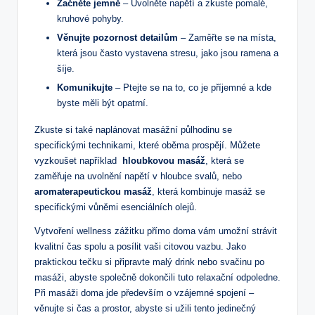
Začněte jemně
– Uvolněte napětí a zkuste pomalé,
kruhové pohyby.
Věnujte pozornost detailům
– Zaměřte se​ na místa,
která jsou často⁢ vystavena stresu, jako ‌jsou ramena‍ a
šíje.
Komunikujte
– Ptejte se na to, co je příjemné a kde
‌byste měli být opatrní.
Zkuste⁤ si také naplánovat masážní půlhodinu se
specifickými technikami, které oběma ⁢prospějí. Můžete
‌vyzkoušet ⁣například ⁣
hloubkovou masáž
, která se
zaměřuje ⁤na uvolnění napětí⁣ v hloubce svalů, nebo
aromaterapeutickou masáž
, která ​kombinuje​ masáž ​se
specifickými vůněmi esenciálních olejů.
Vytvoření wellness​ zážitku přímo doma vám umožní strávit
kvalitní čas ‌spolu a posílit vaši citovou vazbu. Jako
praktickou tečku si připravte ⁢malý drink‍ nebo svačinu po
masáži, abyste ⁣společně ​dokončili tuto relaxační odpoledne.
Při masáži doma jde především o vzájemné spojení⁤ –
⁣věnujte si čas ⁢a prostor, abyste si užili tento jedinečný