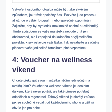
Vytvoření osobního fotoalba může ⁤být také skvělým⁣
způsobem, jak trávit​ společný čas. Pozvěte ji do ‌procesu,
ať už jde‌ o výběr fotografií,⁣ nebo společné vzpomínání.
Zajistěte, aby ‌byl výsledek ‍maximálně osobní a uvědomělý.
Tímto způsobem se vaše manželka nebude cítit jen
obdarovaná, ale i zapojená ​do krásného a výjimečného
projektu, ⁤který oslavuje⁤ vaši⁣ lásku.​ Tak neváhejte a začněte
plánovat vaše jedinečné fotoalbum plné vzpomínek!
4: Voucher na wellness
víkend
Chcete překvapit svou manželku něčím jedinečným a
uvolňujícím? Voucher na ⁢wellness víkend je ideálním
dárkem, který nejen potěší, ale také přinese potřebný
odpočinek a regeneraci. Takový víkend⁤ je skvělý způsob,
jak se společně vzdálit od každodenního shonu a užít si
chvíle jen pro sebe.