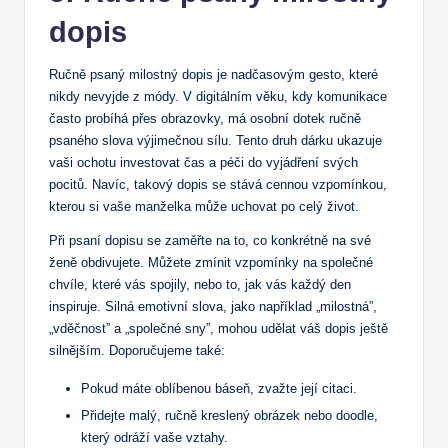
dopis
Ručně psaný milostný dopis je nadčasovým gesto, které
nikdy nevyjde z módy. V digitálním‍ věku, kdy komunikace
často probíhá přes obrazovky, má osobní dotek ⁣ručně
psaného slova výjimečnou sílu. Tento druh dárku ukazuje
vaši ochotu investovat čas a péči do vyjádření svých
pocitů. Navíc, takový dopis se stává cennou vzpomínkou,
kterou si ‌vaše manželka může uchovat po celý ⁤život.
Při psaní dopisu se zaměřte ‍na to, co ⁢konkrétně na své⁤
ženě obdivujete.⁢ Můžete zmínit⁢ vzpomínky na⁣ společné
chvíle, které vás spojily, ‌nebo to, jak vás každý den
inspiruje. Silná emotivní ​slova, jako například „milostná”,⁢
„vděčnost” a „společné ‍sny”, mohou udělat váš dopis ještě‍
silnějším. Doporučujeme také:
Pokud ⁣máte oblíbenou​ báseň,⁣ zvažte její citaci.
Přidejte malý, ručně kreslený obrázek nebo doodle,
který odráží⁢ vaše vztahy.