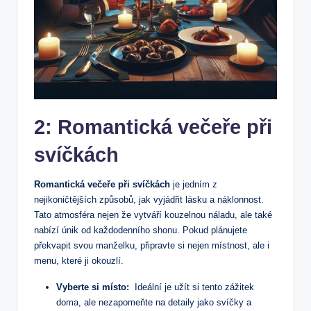
2: Romantická večeře při
svíčkách
Romantická večeře při svíčkách
je jedním z
nejikoničtějších způsobů, jak vyjádřit lásku ​a náklonnost.
Tato atmosféra nejen ‌že vytváří kouzelnou náladu, ale také
nabízí ⁤únik od každodenního shonu. Pokud plánujete
překvapit svou manželku, připravte si nejen místnost, ale i
menu, ⁢které ji okouzlí.
Vyberte si místo:
⁤ Ideální je užít⁤ si ​tento zážitek
⁤doma, ale nezapomeňte na detaily jako​ svíčky ‍a