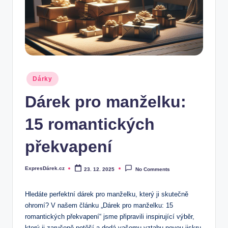
.
c
z
Posted
Dárky
in
Dárek pro manželku:
15 romantických
překvapení
ExpresDárek.cz
23. 12. 2025
No Comments
Posted
by
Hledáte perfektní dárek pro ⁢manželku,‍ který ji skutečně
ohromí? V našem článku „Dárek pro manželku: ⁤15
romantických překvapení“ jsme připravili inspirující výběr,
který ji zaručeně ‍potěší a dodá vašemu vztahu novou jiskru.