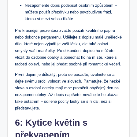
Nezapomeňte dopis podepsat osobním způsobem –
můžete použít přezdívku nebo povzbudivou frázi,
kterou si mezi sebou říkáte.
Pro krásnější prezentaci zvažte použití‌ kvalitního⁣ papíru
nebo dokonce pergamenu. Udělejte z dopisu malé umělecké
dílo, které nejen vyjadřuje vaši ⁢lásku, ale také osloví
smysly vaší ⁢manželky. Po dokončení dopisu ho můžete
‌vložit do ⁣ozdobné obálky a ⁣ponechat ho na místě, které ‌s
radostí ​objeví, nebo ‌jej předat osobně při romantické večeři.
První dojem je důležitý, proto se posaďte, uvolněte se‍ a
dejte svému srdci volnost ve slovech. Pamatujte, že hezké
slova a osobní⁤ doteky mají‌ moc proměnit‌ obyčejný den na
nezapomenutelný. Až dopis napíšete, neváhejte ho ukázat
také ostatním – sdílené pocity ​lásky se šíří dál, než si
představujete.
6: Kytice květin s
překvapením