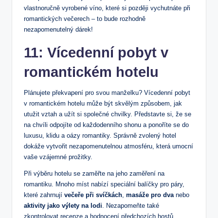
vlastnoručně⁤ vyrobené víno, které si ⁢později vychutnáte při
romantických večerech – to bude‌ rozhodně
nezapomenutelný dárek!
11: Vícedenní pobyt v
romantickém hotelu
Plánujete ​překvapení pro svou manželku? Vícedenní pobyt
v romantickém hotelu ​může být skvělým způsobem, jak
utužit vztah a užít si společné‌ chvilky.​ Představte si, že se
na chvíli odpojíte ⁤od⁢ každodenního shonu a ​ponoříte se do
luxusu, klidu a oázy ‍romantiky. Správně ‌zvolený⁤ hotel
dokáže vytvořit nezapomenutelnou atmosféru, která umocní
vaše⁢ vzájemné prožitky.
Při výběru hotelu ⁢se zaměřte na ⁤jeho zaměření na
romantiku. Mnoho míst nabízí speciální balíčky pro páry,
které zahrnují
večeře při svíčkách
,
masáže pro dva
nebo
aktivity jako výlety⁢ na lodi
. Nezapomeňte také
zkontrolovat recenze a hodnocení ‌předchozích hostů,