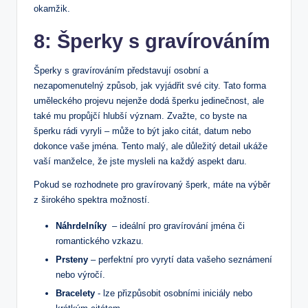
okamžik.
8: Šperky s gravírováním
Šperky⁤ s ‌gravírováním⁤ představují osobní a
nezapomenutelný způsob, jak vyjádřit své city. Tato forma
uměleckého projevu nejenže dodá šperku jedinečnost, ale
také mu propůjčí hlubší význam.⁣ Zvažte, co byste na
šperku rádi vyryli – může to být jako citát, datum nebo‍
dokonce vaše jména. Tento malý, ale důležitý detail‌ ukáže
vaší manželce, že​ jste mysleli na každý aspekt daru.
Pokud se rozhodnete ⁣pro gravírovaný šperk, máte na výběr
z širokého spektra možností.
Náhrdelníky
​ – ideální pro gravírování jména ⁤či
romantického vzkazu.
Prsteny
– perfektní pro vyrytí data vašeho seznámení
nebo výročí.
Bracelety
-‍ lze přizpůsobit osobními iniciály nebo