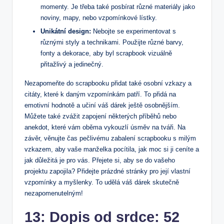
momenty. Je třeba také posbírat ​různé materiály jako
noviny, mapy, nebo vzpomínkové ⁢lístky.
Unikátní design:
Nebojte se experimentovat s‍
různými styly a technikami. Použijte různé barvy,
fonty a dekorace, aby byl scrapbook vizuálně
přitažlivý a jedinečný.
Nezapomeňte⁢ do scrapbooku přidat také osobní vzkazy a
citáty, které k daným ‍vzpomínkám patří. To‍ přidá na
emotivní ⁣hodnotě a učiní váš ​dárek ještě ⁣osobnějším.
Můžete ⁤také zvážit zapojení některých příběhů nebo
anekdot, které vám oběma vykouzlí úsměv na tváři. ⁣Na
závěr, ‌věnujte⁤ čas pečlivému zabalení⁤ scrapbooku s milým
vzkazem, aby⁣ vaše manželka pocítila,⁤ jak moc si ‍ji ceníte a
jak důležitá⁣ je ⁢pro ‌vás. Přejete si, ⁣aby se do vašeho
projektu zapojila? ‌Přidejte prázdné stránky pro její vlastní
vzpomínky a ⁤myšlenky. To⁢ udělá váš dárek skutečně
nezapomenutelným!
13:⁣ Dopis‌ od srdce: 52⁢