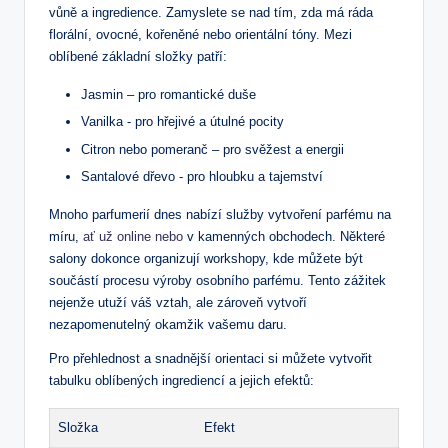
vůně a ingredience. ⁤Zamyslete se nad tím, zda má ráda
florální,‍ ovocné, kořeněné ⁤nebo‌ orientální tóny. Mezi
⁣oblíbené základní složky patří:
Jasmin – pro‌ romantické duše
Vanilka -⁣ pro hřejivé ⁢a útulné pocity
Citron nebo pomeranč – pro svěžest a energii
Santalové dřevo ‍- pro hloubku a tajemství
Mnoho parfumerií dnes nabízí služby vytvoření parfému na
míru,
ať už online nebo
v kamenných obchodech. Některé
salony dokonce organizují workshopy, kde můžete být
součástí procesu výroby osobního parfému. Tento zážitek
nejenže utuží⁤ váš vztah, ale zároveň vytvoří
nezapomenutelný okamžik ​vašemu daru.
Pro přehlednost a ​snadnější orientaci ​si můžete vytvořit
tabulku oblíbených ingrediencí a jejich efektů:
Složka
Efekt