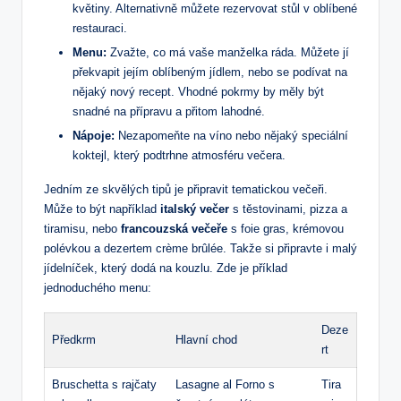
květiny. Alternativně můžete rezervovat stůl v oblíbené
restauraci.
Menu:
Zvažte, ‍co má vaše ‌manželka ráda. Můžete jí
překvapit‌ jejím‍ oblíbeným jídlem,​ nebo se podívat na
nějaký ‌nový recept. Vhodné pokrmy by měly být
snadné na přípravu a přitom lahodné.
Nápoje:
Nezapomeňte ‍na víno nebo⁤ nějaký ​speciální
koktejl, který​ podtrhne atmosféru večera.
Jedním ze skvělých ⁣tipů je připravit tematickou večeři.‌
Může to být například
italský večer
s těstovinami, pizza a
tiramisu, nebo
francouzská večeře
s foie gras, krémovou
polévkou a dezertem crème brûlée. Takže si připravte i malý
jídelníček, který dodá na kouzlu. Zde je příklad
⁤jednoduchého menu:
Deze
Předkrm
Hlavní chod
rt
Bruschetta⁢ s rajčaty
Lasagne al Forno‌ s
Tira