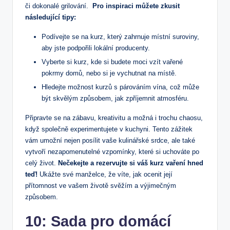
⁣či dokonalé grilování. ⁣
Pro inspiraci můžete zkusit
následující tipy:
Podívejte se na kurz, který ‍zahrnuje místní suroviny,
aby⁤ jste podpořili lokální producenty.
Vyberte si ⁤kurz, ⁣kde si budete moci vzít vařené
pokrmy domů, nebo ⁢si je vychutnat na⁢ místě.
Hledejte možnost kurzů ‍s párováním vína, což‍ může
být ⁣skvělým způsobem, jak ​zpříjemnit atmosféru.
Připravte se na ⁤zábavu, kreativitu a možná i trochu⁣ chaosu,
když ​společně experimentujete v kuchyni. Tento zážitek
vám umožní nejen posílit vaše kulinářské srdce, ale⁢ také
vytvoří nezapomenutelné vzpomínky, které si uchováte po
‌celý život.
Nečekejte a rezervujte si váš‍ kurz vaření​ hned
teď!
Ukážte své ⁢manželce, že víte,⁣ jak ocenit ​její
přítomnost ve vašem životě svěžím a výjimečným
způsobem.
10: Sada pro domácí