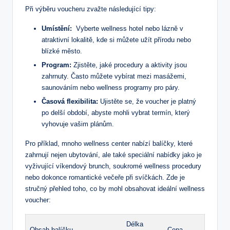
Při výběru voucheru zvažte následující tipy:
Umístění:
​ Vyberte wellness hotel nebo lázně v
atraktivní lokalitě, kde si‌ můžete užít přírodu nebo⁣
blízké město.
Program:
Zjistěte, jaké procedury a aktivity jsou
zahrnuty. Často můžete vybírat mezi masážemi,
saunováním nebo wellness programy pro páry.
Časová flexibilita:
Ujistěte se, že voucher ⁢je ⁤platný
po delší období, abyste⁣ mohli vybrat termín, který ​
vyhovuje vašim plánům.
Pro příklad, mnoho wellness center nabízí balíčky, které
zahrnují nejen ubytování, ale také speciální nabídky ​jako je
vyživující víkendový ‌brunch, soukromé wellness procedury
nebo​ dokonce romantické ⁢večeře při ⁣svíčkách. Zde je⁢
stručný přehled toho, co by mohl obsahovat ideální wellness
voucher:
Délka ​
Obsah balíčku
Cena