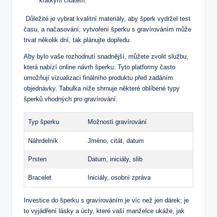
krátkým citátem.
⁢ Důležité je⁣ vybrat kvalitní ⁤materiály, aby‍ šperk vydržel test
času, a načasování;⁤ vytvoření šperku s gravírováním může
trvat několik‍ dní, tak plánujte dopředu.
Aby bylo vaše rozhodnutí snadnější, můžete zvolit⁢ službu,
která nabízí online návrh šperku. Tyto platformy často
umožňují vizualizaci​ finálního⁣ produktu před zadáním
objednávky. Tabulka níže shrnuje některé oblíbené typy
šperků vhodných pro gravírování:
Typ šperku
Možnosti gravírování
Náhrdelník
Jméno, ‌citát, datum
Prsten
Datum, iniciály, slib
Bracelet
Iniciály, osobní⁣ zpráva
Investice‍ do šperku s gravírováním⁤ je víc než⁤ jen dárek; je
to vyjádření lásky a úcty, které⁢ vaší⁣ manželce ukáže, jak