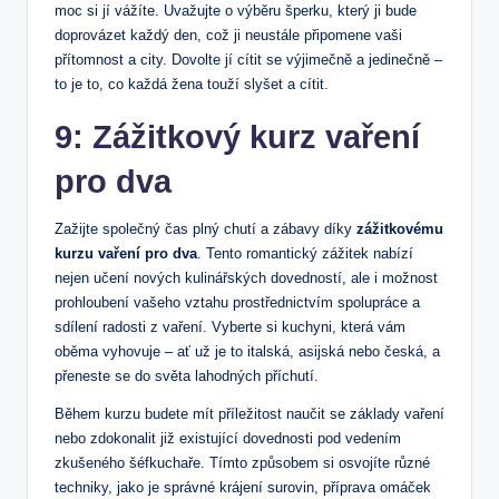
moc ⁢si jí vážíte. Uvažujte o výběru šperku,‍ který ji ​bude
doprovázet každý den, což ji neustále připomene ⁤vaši
přítomnost a city. Dovolte jí cítit ⁢se výjimečně a jedinečně –
to je to, co každá žena touží slyšet a cítit.
9: Zážitkový​ kurz vaření
pro dva
Zažijte společný čas plný​ chutí a zábavy díky
zážitkovému
kurzu⁢ vaření pro dva
. Tento romantický zážitek nabízí
nejen učení ​nových kulinářských dovedností, ale i možnost
‍prohloubení ‌vašeho vztahu prostřednictvím spolupráce a
sdílení⁤ radosti z vaření. Vyberte si kuchyni, která vám
oběma vyhovuje – ať už je to italská, asijská nebo česká, a
přeneste se do světa⁤ lahodných příchutí.
Během kurzu ⁤budete mít příležitost naučit se základy vaření
nebo zdokonalit⁢ již existující dovednosti pod vedením
zkušeného šéfkuchaře. ⁢Tímto způsobem si osvojíte různé
techniky,⁣ jako je správné krájení surovin, příprava omáček