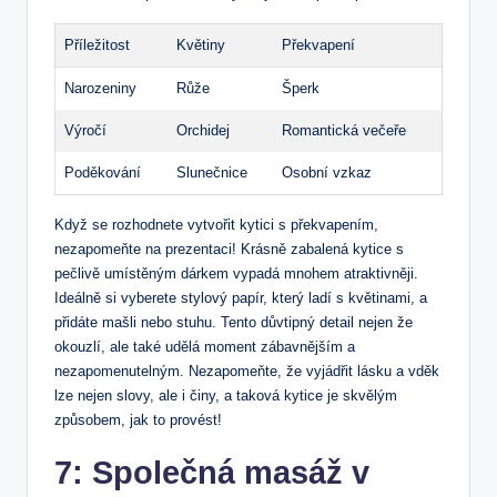
Příležitost
Květiny
Překvapení
Narozeniny
Růže
Šperk
Výročí
Orchidej
Romantická večeře
Poděkování
Slunečnice
Osobní ‍vzkaz
Když‌ se rozhodnete vytvořit kytici s překvapením,
nezapomeňte na prezentaci! Krásně‌ zabalená kytice s‌
pečlivě umístěným dárkem vypadá ‌mnohem atraktivněji.
Ideálně si‌ vyberete stylový⁤ papír, který ⁣ladí s⁢ květinami, a
přidáte mašli nebo stuhu. Tento důvtipný ​detail ‍nejen⁣ že
okouzlí, ale také udělá moment⁣ zábavnějším a
nezapomenutelným. Nezapomeňte, že vyjádřit lásku ‍a vděk
lze nejen slovy, ale i činy, a taková‍ kytice je skvělým
způsobem, jak to provést!
7:⁤ Společná masáž‍ v