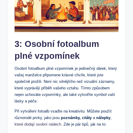
3: Osobní fotoalbum
plné vzpomínek
Osobní fotoalbum plné vzpomínek ‌je ‍jedinečný dárek, který
vašej manželce připomene krásné chvíle, které jste‍
společně prožili.​ Není‌ nic silnějšího než vizuální ⁢záznamy,
které vyprávějí příběh vašeho vztahu. Tímto způsobem
nejen uchováte vzpomínky, ale také vytvoříte symbol vaší
lásky a péče.
Při‍ vytváření fotoalb ⁤vsaďte na kreativitu. Můžete použít
‌různorodé prvky, jako jsou‍
poznámky, citáty
a
nálepky
,‍
které dodají osobní nádech
.⁣ Zde je pár tipů, jak na to: