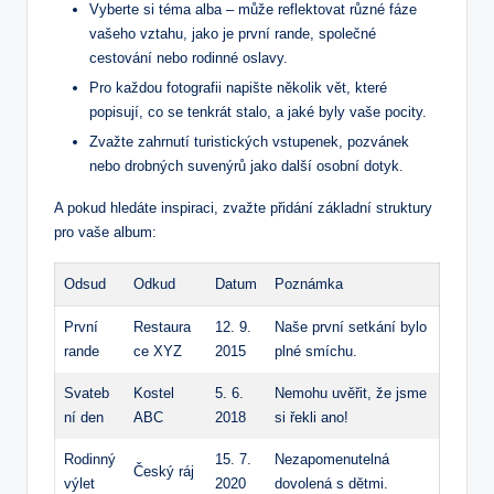
Vyberte si‌ téma alba – může reflektovat různé fáze
vašeho vztahu, jako je první rande, společné
cestování nebo rodinné oslavy.
Pro každou fotografii napište několik vět, které​
popisují, co se tenkrát stalo, a jaké byly vaše pocity.
Zvažte zahrnutí turistických vstupenek, pozvánek‌
nebo drobných suvenýrů ​jako další osobní dotyk.
A pokud hledáte inspiraci, zvažte ⁣přidání⁣ základní struktury
pro vaše⁤ album:
Odsud
Odkud
Datum
Poznámka
První
Restaura
12. 9.
Naše první setkání bylo
rande
ce XYZ
2015
plné smíchu.
Svateb
Kostel
5. 6.
Nemohu uvěřit, že⁢ jsme
ní den
ABC
⁢2018
si řekli⁣ ano!
Rodinný
15.⁣ 7.
Nezapomenutelná
Český ráj
výlet
2020
dovolená s dětmi.