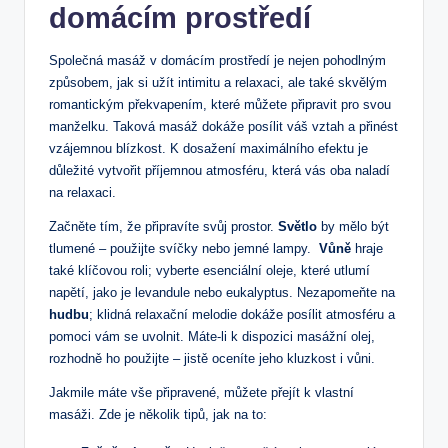
domácím prostředí
Společná masáž v domácím prostředí‍ je nejen pohodlným
způsobem, jak si užít intimitu a relaxaci, ale také skvělým
romantickým překvapením, které můžete ⁢připravit ‌pro svou
manželku. Taková masáž dokáže posílit váš‌ vztah ‌a přinést
vzájemnou blízkost. K⁣ dosažení maximálního efektu je
důležité vytvořit příjemnou ⁤atmosféru, která vás oba naladí
na relaxaci.
Začněte tím, že připravíte svůj‍ prostor.
Světlo
by mělo být
tlumené – použijte svíčky nebo jemné lampy. ‌
Vůně
hraje
také klíčovou ​roli;⁢ vyberte esenciální oleje, které utlumí
napětí,⁣ jako je levandule nebo⁤ eukalyptus. Nezapomeňte na⁣
hudbu
; klidná relaxační melodie ‍dokáže ‌posílit atmosféru‍ a
pomoci ​vám se uvolnit. Máte-li‍ k dispozici masážní olej,
rozhodně ho použijte – jistě oceníte jeho kluzkost i vůni.
Jakmile máte vše připravené, ⁤můžete přejít k vlastní
masáži. Zde je ⁣několik ⁢tipů, jak na to: