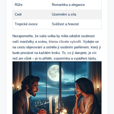
Růže
Romantika a elegance
Cedr
Uzemnění a síla
Tropické ovoce
Svěžest ⁢a hravost
Nezapomeňte, že vaše volba by měla odrážet osobnost⁣
vaší manželky a scénu,
kterou chcete vytvořit
. Vydejte se
‌na cestu objevování a oslněte ji osobním parfémem, který ji
bude provázet na každém kroku.⁢ To, co jí⁤ darujete, je víc
než ⁤jen vůně – je ⁤to příběh, vzpomínka a vyjádření lásky.