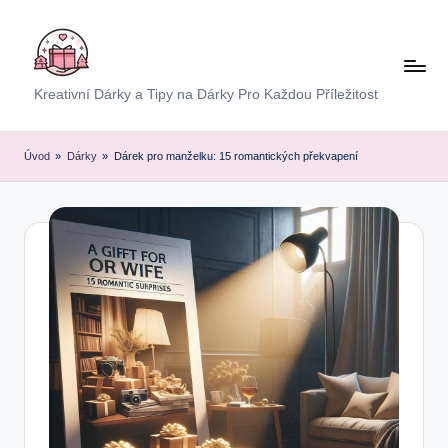
Skip
to
content
E
Kreativní Dárky a Tipy na Dárky Pro Každou Příležitost
x
p
Úvod
»
Dárky
»
Dárek pro manželku: 15 romantických překvapení
r
e
s
D
á
r
e
k