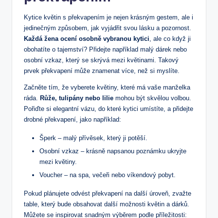
Kytice květin s překvapením je​ nejen krásným gestem, ale i⁣
jedinečným způsobem, jak vyjádřit svou‍ lásku ⁣a pozornost.
Každá žena ocení osobně vybranou kytici
, ale co​ když ji
obohatíte⁢ o tajemství? Přidejte⁢ například malý ‍dárek nebo
osobní ‌vzkaz, který se skrývá mezi květinami. Takový
prvek překvapení může ​znamenat více, než si‌ myslíte.
Začněte‍ tím, že vyberete květiny, které má vaše‌ manželka⁤
ráda.
Růže, tulipány nebo lilie
mohou být skvělou volbou.
Pořiďte si elegantní vázu, do které kytici umístíte, a přidejte
drobné překvapení, ⁣jako například:
Šperk – malý přívěsek, který ji potěší.
Osobní‌ vzkaz – ‍krásně napsanou poznámku ukryjte
mezi květiny.
Voucher – na spa, ‍večeři nebo víkendový pobyt.
Pokud​ plánujete odvést překvapení ⁢na další ‍úroveň, zvažte
table, který bude obsahovat další⁤ možnosti květin a dárků.
Můžete se inspirovat⁣ snadným výběrem podle příležitosti: