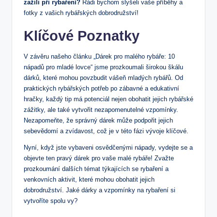
zažili při rybaření?
Rádi bychom slyšeli vaše příběhy a
fotky z ⁤vašich rybářských dobrodružství!
Klíčové⁤ Poznatky
V‌ závěru⁤ našeho článku⁣ „Dárek pro malého ⁢rybáře: 10
nápadů pro ‌mladé ⁣lovce“ ​jsme prozkoumali širokou ‍škálu​
dárků, které ‍mohou povzbudit vášeň mladých rybářů. Od
praktických rybářských potřeb po zábavné a⁤ edukativní
hračky, ‍každý tip má potenciál nejen obohatit ⁣jejich rybářské
zážitky,‌ ale také⁤ vytvořit nezapomenutelné vzpomínky.⁢
Nezapomeňte, že správný dárek může ⁢podpořit jejich
sebevědomí a zvídavost, což ⁣je ‍v této fázi ​vývoje klíčové.
Nyní, když jste ​vybaveni ‌osvědčenými​ nápady, ‍vydejte se a⁣
objevte ten pravý dárek pro vaše​ malé rybáře! Zvažte
prozkoumání dalších témat‌ týkajících⁤ se rybaření a
venkovních​ aktivit, které mohou obohatit jejich
dobrodružství.⁢ Jaké dárky‌ a vzpomínky na‍ rybaření si
vytvoříte spolu vy?