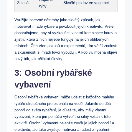
Zelená
Skvělé pro lov ve vegetaci.
‌ryby
Využijte barevné nástrahy jako skvělý‌ způsob, jak
motivovat mladé rybáře⁤ a povzbudit jejich kreativitu. Vřele
doporučujeme, aby si‌ vyzkoušeli vlastní⁢ kombinace⁣ barev a
zjistili, která‌ z nich nejlépe funguje na jejich ⁣oblíbených
místech. Čím více pokusů a experimentů, ⁤tím větší ⁣znalosti​
a ​zkušenosti si mladí lovci vybudují. A kdo ví, možná ⁣objeví
nový ‌trik, jak přilákat úlovky!
3: Osobní rybářské​
vybavení
Osobní rybářské vybavení může​ udělat z ⁤každého malého
rybáře skutečného⁤ profesionála‍ na vodě. ‍Jakmile‌ se děti
ponoří do světa rybaření, ⁤je důležité, aby měly vlastní
vybavení, které jim⁢ pomůže vytvořit si silný ​vztah‌ k této
aktivitě. Osobní ​vybavení nejenže ⁤zvyšuje ​jejich⁣ pohodlí a
efektivitu, ale také zvyšuje motivaci a radost z rybaření.