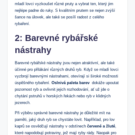
mladí lovci ‌vyzkoušet různé pruty ⁣a vybrat ten, který‍ jim
‌nejlépe padne do ⁢ruky.⁢ S ​kvalitním prutem se nejen zvýší
šance na úlovek, ale také se posílí⁣ radost z celého
rybaření.
2:‌ Barevné​ rybářské
nástrahy
Barevné​ rybářské nástrahy jsou‍ nejen atraktivní, ale také
účinné ‌pro přilákání různých druhů ryb. Když se mladí lovci
vyzbrojí barevnými‍ nástrahami, otevírají si široké možnosti
úspěšného rybaření.
Oslnivá ⁤paleta barev
⁣ dokáže upoutat
‍pozornost ryb‍ a ​ovlivnit jejich rozhodování, ⁢ať ‍už jde o
chytání pstruhů ⁤v horských řekách nebo ryb v klidných
jezerech.
Při výběru ‍správné barevné nástrahy ​je důležité ⁤mít na
paměti,‍ jaký druh ryb se chystáte​ lovit.⁣ Například, ‍pro⁤ lov⁢
kaprů se osvědčují nástrahy v odstínech
červené a žluté
,
které napodobují potraviny, jež mají ryby rády. Naopak pro