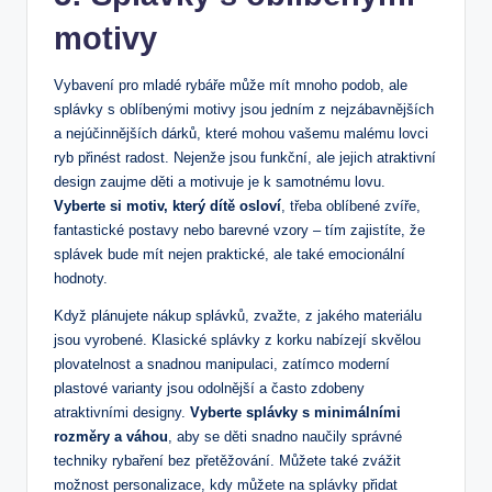
motivy
Vybavení pro​ mladé rybáře ‍může⁢ mít ⁢mnoho podob, ​ale⁣
splávky s oblíbenými motivy ⁣jsou jedním ‍z nejzábavnějších⁢
a nejúčinnějších dárků, které ⁤mohou vašemu malému⁤ lovci
ryb přinést radost. Nejenže jsou funkční,⁣ ale ‌jejich ⁢atraktivní
design zaujme‍ děti a ​motivuje je k ‌samotnému lovu.
Vyberte ​si ‌motiv, který ​dítě osloví
, třeba oblíbené⁣ zvíře,‌
fantastické postavy nebo ⁢barevné vzory⁣ – tím ​zajistíte, že
splávek bude ​mít nejen praktické, ale ⁢také emocionální‌
hodnoty.
Když plánujete nákup ⁣splávků, zvažte, z jakého ⁣materiálu
jsou‌ vyrobené. Klasické splávky z korku nabízejí skvělou
plovatelnost a snadnou manipulaci, zatímco⁣ moderní
plastové⁤ varianty jsou odolnější a často zdobeny
atraktivními designy.
Vyberte splávky s minimálními
‍rozměry a váhou
, aby se děti snadno naučily⁢ správné
techniky rybaření bez přetěžování. ‌Můžete ⁢také zvážit
možnost personalizace, kdy můžete ​na⁢ splávky‍ přidat