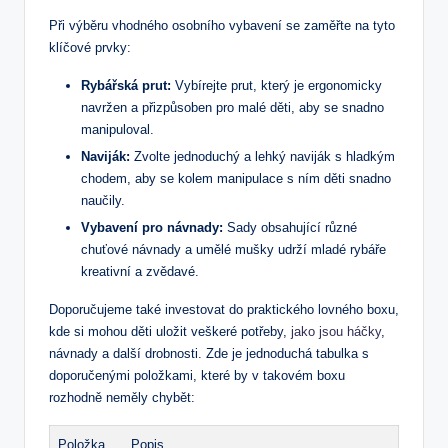
Při výběru vhodného osobního vybavení‌ se zaměřte⁣ na tyto
klíčové prvky:
Rybářská prut:
Vybírejte​ prut, který​ je ergonomicky
navržen ⁢a přizpůsoben ⁢pro malé děti, aby se snadno​
manipuloval.
Naviják:
Zvolte jednoduchý a lehký​ naviják s ​hladkým
chodem, aby⁤ se kolem ‍manipulace ‌s ním děti ‌snadno
‍naučily.
Vybavení⁣ pro​ návnady:
Sady obsahující ⁢různé
⁣chuťové návnady a umělé mušky udrží ‌mladé rybáře
kreativní a zvědavé.
Doporučujeme také investovat do praktického lovného ⁢boxu,
kde si mohou děti uložit veškeré potřeby, ​
jako jsou háčky
,
návnady a další drobnosti. Zde⁢ je⁣ jednoduchá tabulka s
doporučenými položkami, které by v takovém boxu
rozhodně neměly chybět:
Položka
Popis