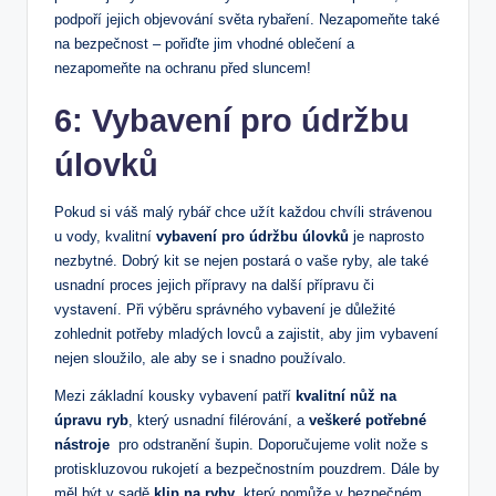
podpoří jejich⁣ objevování světa rybaření.⁤ Nezapomeňte také⁢
na bezpečnost – pořiďte ​jim vhodné oblečení a
nezapomeňte na⁤ ochranu ⁣před sluncem!
6: Vybavení ‍pro ‍údržbu
úlovků
Pokud‌ si⁤ váš malý rybář chce užít‌ každou chvíli strávenou
⁢u vody, kvalitní
vybavení pro údržbu úlovků
je naprosto
⁢nezbytné. Dobrý ‌kit se‍ nejen postará ​o vaše ryby, ale také
usnadní proces jejich přípravy na ‍další⁢ přípravu či
vystavení. Při výběru správného vybavení ⁢je důležité
zohlednit potřeby mladých lovců a⁢ zajistit, aby jim vybavení
nejen sloužilo, ale aby se i ⁣snadno používalo.
Mezi základní kousky vybavení patří
kvalitní nůž na
úpravu‍ ryb
, který usnadní filérování, a
veškeré potřebné
nástroje
​ pro odstranění šupin. Doporučujeme volit ‍nože‍ s⁢
protiskluzovou rukojetí a bezpečnostním⁣ pouzdrem. Dále‍ by
měl být v ⁤sadě
klip na ⁤ryby
,‌ který pomůže v bezpečném​