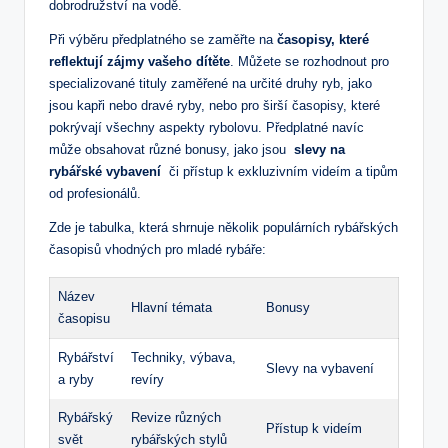
dobrodružství na vodě.
Při výběru předplatného se zaměřte na
časopisy, které
reflektují⁢ zájmy vašeho dítěte
.⁢ Můžete se ⁣rozhodnout ⁤pro
specializované tituly ‍zaměřené na ⁣určité druhy ryb, jako
jsou kapři nebo dravé ⁤ryby, nebo pro ‍širší časopisy, které
pokrývají‌ všechny aspekty rybolovu. Předplatné navíc
může⁣ obsahovat různé bonusy, ​jako jsou ⁢
slevy‌ na
rybářské⁣ vybavení
​ či ⁣přístup k exkluzivním ⁣videím a tipům
od profesionálů.
Zde je tabulka, která shrnuje‌ několik‌ populárních ‍rybářských
časopisů vhodných pro mladé rybáře:
Název
Hlavní⁣ témata
Bonusy
⁣časopisu
Rybářství
Techniky, výbava,
Slevy na vybavení
a ryby
revíry
Rybářský
Revize⁣ různých
Přístup ‍k videím
svět
rybářských stylů