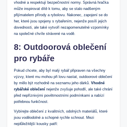
‍vhodné a respektují bezpečnostní normy.‍ Správná hračka⁢
může inspirovat dítě k⁣ tomu, aby se‍ stalo nadšeným
přijímatelem přírody a rybolovu. ‍Nakonec, zapojení se⁣ do‍
her, které jsou spojeny s rybařením, nejenže posílí ‌jejich
dovednosti, ⁤ale také⁣ vytvoří nezapomenutelné‍ vzpomínky
na společné chvíle strávené na vodě.
8: ⁣Outdoorová oblečení
pro rybáře
Pokud⁤ chcete, aby byl⁤ malý rybář připraven na všechny
výzvy, které mu mohou při lovu nastat,⁣ outdoorové oblečení
by mělo být rozhodně ⁣na seznamu jeho dárků.
Vhodné
rybářské⁢ oblečení
nejenže⁢ zvyšuje pohodlí, ale také⁤ chrání
před nepříznivými ⁢povětrnostními podmínkami a nabízí
⁣potřebnou⁤ funkčnost.
Vybírejte oblečení‍ z ⁤kvalitních, odolných materiálů, které
jsou voděodolné a schopné ⁤rychle schnout.⁤ Mezi
nejdůležitější kousky ‍patří: