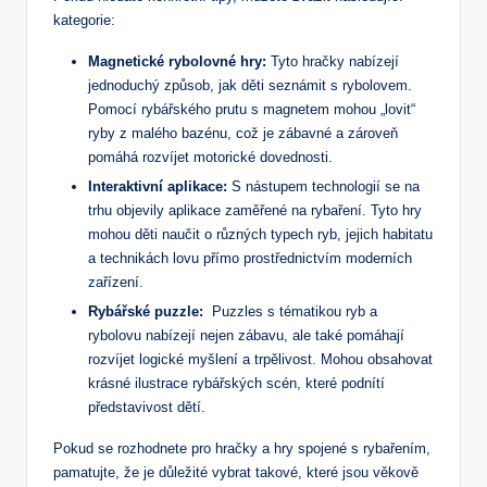
⁣kategorie:
Magnetické‍ rybolovné hry:
Tyto hračky nabízejí
jednoduchý způsob, jak děti ‍seznámit s⁣ rybolovem.
Pomocí rybářského prutu s magnetem mohou „lovit“
ryby z⁢ malého bazénu, což⁣ je zábavné a‌ zároveň⁤
pomáhá rozvíjet motorické dovednosti.
Interaktivní aplikace:
S nástupem⁢ technologií se na
trhu objevily aplikace zaměřené⁤ na rybaření. ​Tyto hry
mohou děti naučit‍ o ⁤různých ‍typech ryb, jejich habitatu‍
a technikách lovu ⁤přímo prostřednictvím moderních
zařízení.
Rybářské puzzle:
⁣ Puzzles​ s tématikou ryb a
rybolovu ‍nabízejí nejen zábavu, ​ale také​ pomáhají
⁢rozvíjet logické ⁤myšlení a trpělivost. Mohou ⁣obsahovat​
krásné ilustrace rybářských ⁣scén, které podnítí
představivost⁢ dětí.
Pokud ⁤se rozhodnete‍ pro hračky a hry spojené s‌ rybařením,
⁣pamatujte, že je důležité vybrat takové, které jsou věkově