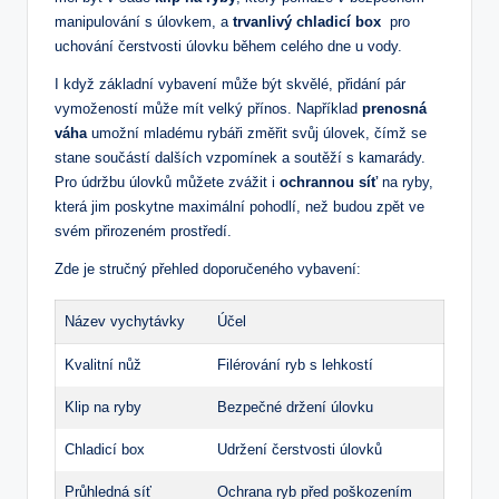
manipulování ⁣s úlovkem, ‍a
trvanlivý chladicí box
‍ pro
uchování ⁣čerstvosti úlovku během celého ​dne⁣ u vody.
I když základní ‍vybavení může být skvělé, přidání pár
vymožeností může mít ‍velký přínos. Například
prenosná
váha
umožní mladému rybáři změřit svůj úlovek, ⁤čímž se
stane součástí⁣ dalších vzpomínek ⁤a soutěží s kamarády.
Pro údržbu úlovků můžete ‍zvážit i
ochrannou síť
na⁣ ryby,
která jim poskytne maximální pohodlí, než ⁣budou zpět ve‌
svém ⁢přirozeném prostředí.
Zde je stručný⁣ přehled doporučeného vybavení:
Název ⁤vychytávky
Účel
Kvalitní nůž
Filérování ryb s⁣ lehkostí
Klip⁣ na ryby
Bezpečné⁢ držení úlovku
Chladicí​ box
Udržení​ čerstvosti úlovků
Průhledná ⁢síť
Ochrana ryb před poškozením