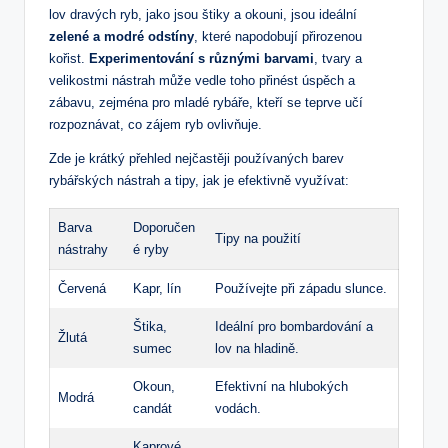
lov dravých ryb, jako jsou ⁤štiky a okouni,‌ jsou ideální⁤
zelené a modré odstíny
, které napodobují ‌přirozenou
kořist.
Experimentování s‍ různými barvami
, tvary a
velikostmi ⁣nástrah může vedle toho přinést úspěch ‌a
zábavu, zejména pro ⁤mladé rybáře, kteří‍ se​ teprve⁣ učí
rozpoznávat, co zájem ryb ‌ovlivňuje.
Zde je krátký‌ přehled nejčastěji ⁣používaných barev
rybářských⁣ nástrah a tipy, ​jak je efektivně využívat:
Barva
Doporučen
Tipy ⁣na použití
nástrahy
é ryby
Červená
Kapr, lín
Používejte při západu slunce.
Štika,
Ideální pro bombardování a
Žlutá
sumec
lov na hladině.
Okoun,
Efektivní na hlubokých
Modrá
candát
‍vodách.
Kaprové