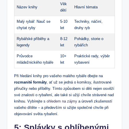
Věk
Název knihy
Hlavní⁣ témata
dětí
Malý⁢ rybář: Nauč se
5-10
Techniky, náčiní,
chytat⁤ ryby
let
‌druhy ryb
Rybářské příběhy a
8-12
Pohádky, storie o
legendy
let
rybářích
Průvodce
10+‍
Praktické rady, výběr
mládežnického rybáře
let
vybavení
Při ⁤hledání knihy ⁤pro vašeho ⁢malého rybáře ‌dbejte na
rozmanité formáty
, ať ​už⁣ se jedná o komiksy,⁣ ilustrované
⁤příručky nebo příběhy. Tímto způsobem si ⁤děti ⁢nejen osvěží
své ‌znalosti ⁣o rybaření, ale ‍také si ​užijí chvíle ​strávené nad
knihou.⁤ Vybírejte s
ohledem na zájmy
a úroveň zkušeností ​
vašeho dítěte – a⁣ především si ‌užijte společné chvíle⁤ při
objevování světa​ rybaření.
5: Splávky ‍s‍ oblíbenými