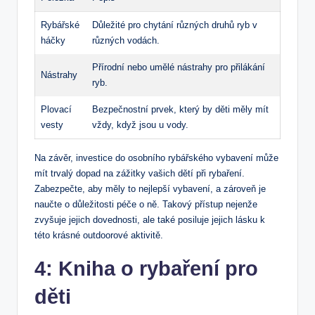
Rybářské
Důležité pro chytání různých druhů ⁤ryb v
háčky
různých vodách.
Přírodní nebo‍ umělé nástrahy pro přilákání
Nástrahy
ryb.
Plovací
Bezpečnostní prvek, který by děti měly mít
vesty
vždy, když jsou u vody.
Na závěr, investice do⁢ osobního‌ rybářského vybavení⁣ může
mít trvalý dopad na zážitky vašich dětí⁤ při rybaření.
Zabezpečte, aby měly to nejlepší vybavení, a zároveň je
naučte o důležitosti péče o ně. Takový⁢ přístup nejenže
⁣zvyšuje jejich dovednosti, ale⁢ také ‌posiluje‍ jejich lásku‍ k⁢
této krásné outdoorové aktivitě.
4: Kniha o ‌rybaření pro​
děti