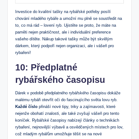
Investice ⁤do kvalitní tašky na rybářské potřeby posílí
chování mladého rybáře a umožní mu plně se‍ soustředit na
to, co má rád –‍ lovení ryb. Ujistěte se proto, že máte na
paměti ‌nejen praktičnost, ⁢ale i individuální​ preference
vašeho dítěte. ‍Nákup ⁣takové ⁢tašky může být skvělým
dárkem,⁤ který podpoří ⁣nejen organizaci, ale i vášeň​ pro
rybaření!
10:​ Předplatné
rybářského⁣ časopisu
Dárek v podobě předplatného rybářského časopisu dokáže
malému rybáři⁣ otevřít oči‍ do fascinujícího světa ‍lovu‌ ryb.
Každé číslo
přináší⁣ nové tipy, ‍triky a​ zajímavosti, které
nejenže obohatí znalosti, ale ‍také zvyšují vášeň pro ‍tento
koníček. ⁤Rybářské časopisy⁤ nabízejí články o technikách
rybaření,⁤ nejnovější⁣ výbavě a osvědčených místech pro lov,⁤
což mladým rybářům ‍umožňuje těšit se na nové