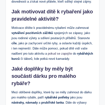
dovednosti a‍ získat nové přátele, kteří sdílejí stejné zájmy.
Jak ⁣motivovat dítě⁣ k ⁤rybaření​ jako
pravidelné⁤ aktivitě?
Motivace dítěte‌ k pravidelnému ⁤rybaření​ může zahrnovat
vytváření ⁢pozitivních zážitků
spojených se⁣ zápasy, jako
jsou rodinné​ výlety a⁣ sdílení ‍poutavých příběhů. Stanovte
cíle
,‌ jako⁤ je zachycení určité ryby, a oslavte každý úspěch,
‍i ten‍ nejmenší. Dále může pomoci, pokud dítě vidí vaše
nadšení pro‍ tuto‍ aktivitu a
pokud se zapojíte
do
rybářských
kurzů
či táborů, kde potká nové kamarády.
Jaké ⁢doplňky by měly ⁤být
⁣součástí‍ dárku pro⁣ malého
rybáře?
Mezi oblíbené doplňky, které by se ⁤měly zahrnout do dárku⁣
pro malého rybáře, patří
rybářské ⁤potřeby
jako jsou
nástrahy,‍ návnady
a
prubířské lanka
. Dále do výbavy