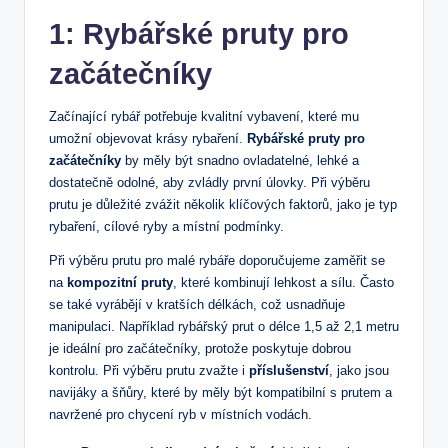
1:‌ Rybářské pruty​ pro⁤
začátečníky
Začínající rybář ​potřebuje‌ kvalitní vybavení, které mu
umožní objevovat krásy rybaření.
Rybářské pruty pro
⁤začátečníky
by měly být ⁢snadno‍ ovladatelné, lehké a
dostatečně‌ odolné, aby zvládly ⁢první ‍úlovky. ‌Při výběru
prutu je důležité zvážit několik⁢ klíčových faktorů, jako je⁣ typ
rybaření, cílové ryby a místní podmínky.
Při výběru prutu pro malé rybáře doporučujeme​ zaměřit⁢ se
‍na
kompozitní pruty
, které kombinují lehkost a sílu. ⁢Často
se také vyrábějí v kratších⁢ délkách, což usnadňuje
‌manipulaci.‌ Například ​rybářský prut o délce 1,5 až 2,1 metru
je ideální pro ‌začátečníky, protože poskytuje dobrou
kontrolu. Při výběru prutu zvažte ​i
příslušenství
, jako jsou
navijáky a ‌šňůry, které by měly být kompatibilní s prutem a
navržené pro ⁣chycení‌ ryb v místních vodách.