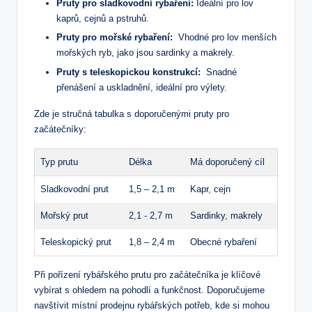
Pruty pro sladkovodní rybaření:
Ideální ‌pro lov
kaprů, cejnů a pstruhů.
Pruty⁤ pro ⁢mořské rybaření:
‍ Vhodné pro lov ‍menších
mořských ryb, jako jsou sardinky a makrely.
Pruty s teleskopickou konstrukcí:
⁣ Snadné​
přenášení a uskladnění, ideální⁢ pro⁣ výlety.
Zde je stručná tabulka s doporučenými pruty ​pro
začátečníky:
Typ prutu
Délka
Má doporučený ⁣cíl
Sladkovodní prut
1,5 – ⁤2,1 m
Kapr,​ cejn
Mořský⁣ prut
2,1 -⁢ 2,7 m
Sardinky, makrely
Teleskopický‍ prut
1,8 – 2,4 m
Obecné rybaření
Při pořízení rybářského prutu pro začátečníka je klíčové
vybírat s ohledem na pohodlí a⁣ funkčnost. Doporučujeme
navštívit místní prodejnu rybářských⁤ potřeb,‍ kde si ​mohou