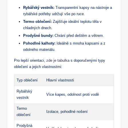
Rybářský vestník:
Transparentní ⁣kapsy na nástroje a
rybářské potřeby udržují vše po ruce.
Termo oblečení:
Zajišťuje⁤ ideální teplotu těla v
chladných dnech.
Prodyšné bundy:
​Chrání před deštěm a větrem.
Pohodlné kalhoty:
Ideálně‌ s mnoha kapsami⁢ a z
odolného ‌materiálu.
Pro⁣ lepší orientaci,
zde ‌je tabulka
s doporučenými⁢ typy
oblečení ⁢a jejich‍ vlastnostmi:
Typ oblečení
Hlavní‌ vlastnosti
Rybářský
Více kapes, odolnost‍ proti⁢ vodě
vestník
Termo
Izolace, ⁤pohodlné nošení
oblečení
Prodyšná