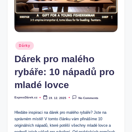
.
c
z
Posted
Dárky
in
Dárek pro malého
rybáře: 10 nápadů pro
mladé lovce
ExpresDárek.cz
19. 12. 2025
No Comments
Posted
by
Hledáte inspiraci na dárek pro⁢ malého rybáře? Jste na
správném⁢ místě! V tomto článku vám‌ přinášíme 10⁣
originálních nápadů,⁤ které potěší​ všechny mladé lovce​ a
podpoří jejich⁤ vášeň pro rybaření.‍ Od praktických pomůcek