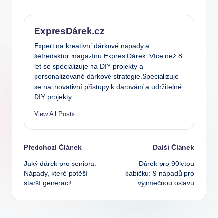
ExpresDárek.cz
Expert na kreativní dárkové nápady a
šéfredaktor magazínu Expres Dárek. Více než 8
let se specializuje na DIY projekty a
personalizované dárkové strategie.Specializuje
se na inovativní přístupy k darování a udržitelné
DIY projekty.
View All Posts
Post
Předchozí Článek
Další Článek
Jaký dárek pro seniora:
Dárek pro 90letou
navigation
Nápady, které potěší
babičku: 9 nápadů pro
starší generaci!
výjimečnou oslavu