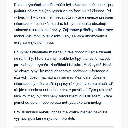
Kniha ⁣o rybaření​ pro⁣ děti může být ⁣úžasným způsobem, jak
‌podnítit zájem malých rybářů o tuto fascinující činnost. Při
výběru knihy byste⁤ měli hledat ⁢tituly, které nejenže přinášejí
informace‌ o technikách a ​druzích ryb, ale také obsahují‌
zábavné a ⁤interaktivní prvky.
Zajímavé příběhy a ⁣ilustrace
mohou děti motivovat k tomu,‌ aby se ⁢více angažovaly a
učily ⁢se‌ o⁣ rybaření​ hrou. ⁤
Při⁣ výběru vhodného⁣ materiálu vřele doporučujeme zaměřit⁤
se ⁤na knihy, které⁤ zahrnují praktické tipy a snadné návody
pro začínající⁣ rybáře. Například titul jako „Malý ⁢rybář: Nauč
se chytat ⁢ryby“⁢ by ‍mohl ‌obsahovat⁢ podrobné informace⁢ o
různých typech návnad a vybavení. Mezi další ⁤důležité
informace by‌ měly patřit i popisy ⁤různých‌ rybích biotopů, ať⁢
už jde ⁤o sladkovodní nebo mořské prostředí. Tyto praktické
rady by ⁢měly být doplněny fotografiemi‍ či​ ilustracemi,​ které
pomohou dětem lépe porozumět rybářské terminologii.
Pro usnadnění výběru přinášíme krátký ⁣přehled několika
výjimečných knih⁢ o rybaření pro děti: