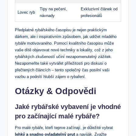
Tipy na pečení, ​
Exkluzivní článek‍ od
Lovec ryb
návnady
profesionálů
Předplatné ⁣rybářského časopisu je nejen ⁢praktickým
dárkem, ‌ale i inspirativním způsobem, jak udržet ⁣mladého
rybáře motivovaného. Pomocí kvalitního ⁣časopisu‌ může
vaše dítě objevovat nové ⁣techniky a⁤ lokality, což ‍z jeho
rybářských zkušeností učiní nezapomenutelný⁢ zážitek.
Nezapomeňte​ také⁤ vytvářet ⁤příležitosti pro diskusi⁢ o
přečtených ​článcích – tento ⁣společný čas posilní vaši
vazbu a podnítí hlubší zájem ‌o rybaření. ⁢
Otázky⁣ & ‍Odpovědi
Jaké⁢ rybářské vybavení ‍je vhodné
pro začínající malé rybáře?
Pro malé rybáře, kteří ⁢teprve začínají, je důležité vybrat
lehký a ‌snadno ⁤ovladatelný prut
a naviják.​ Zvažte