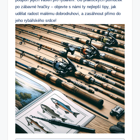
po zábavné hračky – objevte⁤ s námi ty⁤ nejlepší tipy, jak
udělat radost malému dobrodruhovi, a‌ zasáhnout přímo⁣ do
jeho rybářského⁢ srdce!