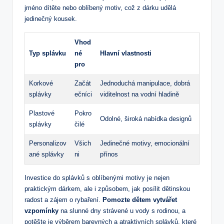
⁤jméno dítěte nebo oblíbený motiv,⁣ což z dárku udělá
jedinečný kousek.
Vhod
Typ splávku
né‌
Hlavní vlastnosti
pro
Korkové‍
Začát
Jednoduchá manipulace,​ dobrá
splávky
ečníci
viditelnost na vodní hladině
Plastové
Pokro
Odolné, široká nabídka designů
splávky
čilé
Personalizov
Všich
Jedinečné motivy, ‍emocionální
ané splávky
ni
přínos
Investice do splávků s oblíbenými motivy je nejen
praktickým dárkem, ale⁣ i způsobem, jak posílit dětinskou
radost ⁣a‍ zájem o rybaření.
Pomozte‌ dětem vytvářet
vzpomínky
​na slunné dny strávené u vody s ‌rodinou, a
‌potěšte je výběrem⁢ barevných a ​atraktivních splávků, které