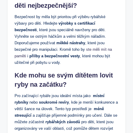
děti nejbezpečnější?
Bezpečnost by měla být prioritou ​při výběru ​rybářské
výbavy pro děti. Hledejte
výrobky s certifikací
bezpečnosti
, které jsou speciálně navrženy pro děti.⁤
Vyhněte se ostrým háčkům a velmi ‌těžkým⁢ nářadím.
Doporučujeme používat
měkké nástrahy
, které jsou
bezpečné pro manipulaci. Kromě toho ⁣by
ste měli⁣ mít na
paměti
i⁤
přilby a bezpečnostní vesty
, které mohou být
užitečné ‍při pobytu u ⁤vody.
Kde mohu se svým dítětem lovit
ryby na začátku?
Pro začínající rybáře jsou ideální místa jako ‍
místní
rybníky
‍nebo​
soukromé revíry
, kde je menší konkurence a⁤
větší ⁢šance ‍na‌ úlovek. Tento typ prostředí je ⁢
méně ​
stresující
a zajišťuje příjemné podmínky pro učení. Dále ‌se
můžete⁤ zúčastnit
rybářských ⁢závodů
⁤pro děti, ⁤které jsou
‌organizovány ve vaší‍ oblasti, což pomůže ‌dětem rozvíjet