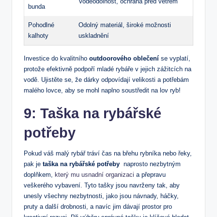
Voděodolnost, ochrana před větrem
bunda
Pohodlné
Odolný materiál, široké možnosti
kalhoty
⁤uskladnění
Investice do kvalitního
outdoorového oblečení
se vyplatí,⁤
protože efektivně ⁣podpoří ⁣mladé rybáře ⁤v jejich zážitcích na
⁣vodě.‍ Ujistěte ‌se,‍ že dárky ​odpovídají velikosti a potřebám
⁣malého ⁤lovce,⁤ aby se mohl naplno soustředit ⁢na lov ryb!
9: Taška na rybářské
potřeby
Pokud váš malý rybář tráví čas na břehu rybníka nebo ​řeky,⁤
pak je
taška‍ na rybářské potřeby
⁢ naprosto nezbytným‌
doplňkem,
který mu usnadní organizaci
a‍ přepravu
veškerého vybavení. Tyto tašky ‍jsou⁢ navrženy tak, aby ​
unesly všechny nezbytnosti, jako jsou návnady, háčky,
pruty​ a ⁢další drobnosti, a ⁣navíc jim dávají​ prostor pro