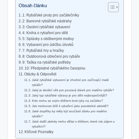
Obsah článku
1:‌ Rybářské pruty​ pro⁤ začátečníky
2:‌ Barevné​ rybářské nástrahy
3: Osobní rybářské​ vybavení
4: Kniha o ‌rybaření pro​ děti
5: Splávky ‍s‍ oblíbenými motivy
6: Vybavení ‍pro ‍údržbu úlovků
7: Rybářské hry a hračky
8: ⁣Outdoorová oblečení pro rybáře
9: Taška na rybářské potřeby
10:​ Předplatné rybářského⁣ časopisu
Otázky⁣ & ‍Odpovědi
Jaké⁢ rybářské vybavení ‍je vhodné pro začínající malé
rybáře?
Jaký je ideální⁤ věk pro poutavý⁤ dárek pro malého rybáře?
Jaký typ‍ rybářské výbavy ⁢je pro‍ děti nejbezpečnější?
Kde mohu se svým dítětem lovit ryby na začátku?
Jak ⁣motivovat dítě⁣ k ⁤rybaření​ jako pravidelné⁤ aktivitě?
Jaké ⁢doplňky by měly ⁤být ⁣součástí‍ dárku pro⁣ malého
rybáře?
Jaké další aktivity mohu⁢ dělat s dítětem, ⁣které ⁢má zájem o
rybaření?
Klíčové⁤ Poznatky