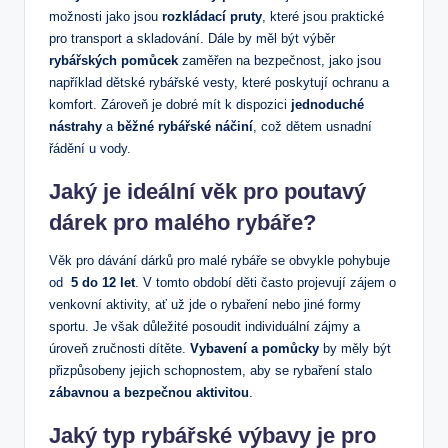
možnosti jako jsou
rozkládací pruty
, které ‌jsou‌ praktické
pro transport a skladování.⁣ Dále by měl být výběr
rybářských⁢ pomůcek
zaměřen na bezpečnost, ‍jako jsou
například dětské ​rybářské vesty, ⁣které poskytují ochranu a
⁢komfort.⁢ Zároveň je⁣ dobré mít k dispozici
jednoduché
nástrahy
a
běžné rybářské náčiní
, ⁤což dětem ⁣usnadní
řádění u vody.
Jaký je ideální⁤ věk pro poutavý⁤
dárek pro malého rybáře?
Věk pro dávání dárků​ pro malé rybáře se obvykle pohybuje
⁢od ⁢
5 do​ 12⁣ let
. V tomto období ‍děti často projevují zájem o
venkovní ⁣aktivity, ať už jde ⁤o rybaření nebo jiné formy
sportu. ‍Je však důležité posoudit individuální zájmy a
⁢úroveň zručnosti dítěte.
Vybavení⁣ a pomůcky
by měly být⁣
přizpůsobeny jejich ‍schopnostem, aby ⁤se‌ rybaření stalo
zábavnou a⁣ bezpečnou aktivitou
.
Jaký typ‍ rybářské výbavy ⁢je pro‍