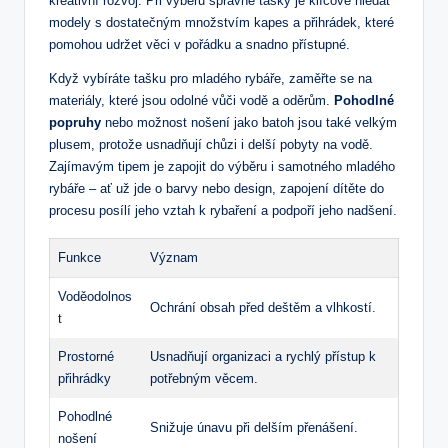
⁣kreativní ​rozvoj. Při výběru správné tašky ‍je klíčové hledat
modely s dostatečným množstvím kapes a přihrádek, které
pomohou ‍udržet věci v pořádku a ⁣snadno⁢ přístupné.
Když ⁢vybíráte‍ tašku pro mladého rybáře, zaměřte se ⁣na
materiály, které jsou⁣ odolné vůči vodě a ⁢oděrům.
Pohodlné‌
popruhy
nebo možnost ⁢nošení jako​ batoh​ jsou také velkým
plusem, protože usnadňují chůzi⁤ i delší⁢ pobyty⁣ na ⁤vodě.
Zajímavým tipem je ​zapojit do výběru i⁣ samotného mladého
rybáře‍ – ať ​už jde o barvy nebo design, zapojení​ dítěte do​
procesu‍ posílí jeho vztah k rybaření​ a ⁤podpoří jeho nadšení.
Funkce
Význam
Voděodolnos
Ochrání obsah před deštěm‍ a ‍vlhkostí.
t
Prostorné
Usnadňují organizaci a ​rychlý přístup ⁢k
přihrádky
potřebným věcem.
Pohodlné
Snižuje únavu při‍ delším ​přenášení.
nošení