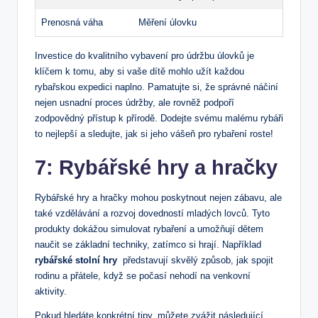
Prenosná váha
Měření ‍úlovku
Investice do‌ kvalitního vybavení pro údržbu úlovků je
klíčem ‌k tomu, aby ⁢si vaše dítě mohlo užít ‍každou
rybařskou expedici naplno. ​Pamatujte si, ⁣že⁢ správné náčiní⁣
nejen ‍usnadní proces údržby, ⁣ale rovněž podpoří
zodpovědný přístup k přírodě. ⁢Dodejte svému malému rybáři‌
to nejlepší a ‍sledujte, jak si jeho​ vášeň pro rybaření roste!
7: Rybářské hry a hračky
Rybářské hry​ a hračky mohou poskytnout nejen ⁤zábavu,‍ ale
⁤také vzdělávání a⁤ rozvoj dovedností‌ mladých lovců. Tyto
produkty⁤ dokážou ⁢simulovat rybaření a ​umožňují dětem
naučit​ se základní‌ techniky, zatímco si⁣ hrají. Například
rybářské stolní hry
‍ představují skvělý způsob, jak spojit
rodinu a přátele, ⁢když se ⁣počasí nehodí na venkovní
aktivity.
Pokud hledáte ​konkrétní tipy, ‍můžete⁣ zvážit následující