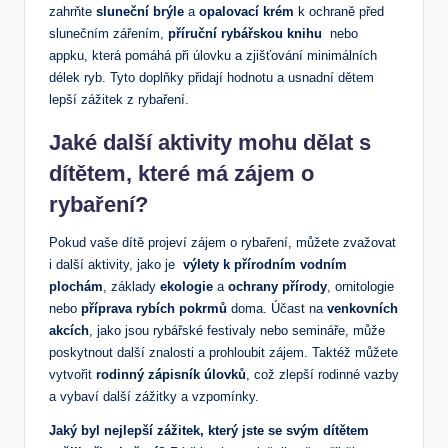
zahrňte
sluneční brýle
a
opalovací krém
​k ochraně⁢ před
slunečním zářením,
příruční rybářskou knihu
​ nebo
appku, která pomáhá při úlovku ⁣a zjišťování minimálních
délek ryb. ⁣Tyto ⁤doplňky ⁤přidají hodnotu‍ a usnadní dětem
lepší ​zážitek z‍ rybaření.
Jaké další aktivity mohu⁢ dělat s
dítětem, ⁣které ⁢má zájem o
rybaření?
Pokud vaše dítě projeví zájem o rybaření, můžete zvažovat
i další‌ aktivity, ​jako ‌je ⁣
výlety k ⁢přírodním ⁤vodním
⁢plochám
, základy⁣
ekologie
a
ochrany přírody
, ⁤ornitologie
nebo
příprava ‍rybích⁢ pokrmů
doma. Účast na
venkovních
​akcích
, jako​ jsou rybářské festivaly ⁢nebo semináře, může
poskytnout další znalosti⁤ a prohloubit zájem. Taktéž můžete
vytvořit​
rodinný ‍zápisník úlovků
, což zlepší rodinné vazby
a vybaví další⁣ zážitky a ‌vzpomínky.
Jaký byl nejlepší⁣ zážitek, ⁤který jste se svým ⁢dítětem