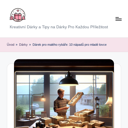
Skip
to
content
E
Kreativní Dárky a Tipy na Dárky Pro Každou Příležitost
x
p
Úvod
»
Dárky
»
Dárek pro malého rybáře: 10 nápadů pro mladé lovce
r
e
s
D
á
r
e
k