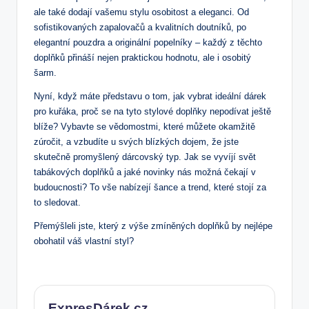
ale také dodají vašemu stylu osobitost a eleganci. Od
sofistikovaných zapalovačů a kvalitních doutníků, po
elegantní pouzdra a originální popelníky – každý z těchto
doplňků přináší nejen praktickou hodnotu, ale i osobitý
šarm.
Nyní, když máte představu o tom, jak vybrat ideální dárek
pro kuřáka, proč se na tyto stylové doplňky nepodívat ještě
blíže? Vybavte se vědomostmi, které můžete okamžitě
zúročit, a vzbudíte u svých blízkých dojem, že jste
skutečně promyšlený dárcovský typ. Jak se vyvíjí svět
tabákových doplňků a jaké novinky nás možná čekají v
budoucnosti? To vše nabízejí šance a trend, které stojí za
to sledovat.
Přemýšleli jste, který z výše zmíněných doplňků by nejlépe
obohatil váš vlastní styl?
ExpresDárek.cz