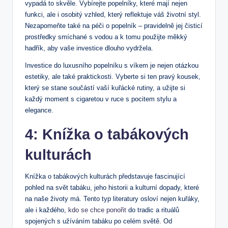
vypadá to skvěle. Vybírejte popelníky, které mají nejen
funkci, ale i osobitý vzhled, který reflektuje váš životní styl.
Nezapomeňte také na péči o popelník – pravidelně jej čisticí
prostředky smíchané s vodou a k tomu použijte měkký
hadřík, aby vaše investice dlouho vydržela.
Investice do luxusního popelníku s víkem je nejen otázkou
estetiky, ale také praktickosti. Vyberte si ten pravý kousek,
který se stane součástí vaší kuřácké rutiny, a užijte si
každý moment s cigaretou v ruce s pocitem stylu a
elegance.
4: Knížka o tabákových
kulturách
Knížka o tabákových kulturách představuje fascinující
pohled na svět tabáku, jeho historii a kulturní dopady, které
na naše životy má. Tento typ literatury osloví nejen kuřáky,
ale i každého,
kdo se chce ponořit
do tradic a rituálů
spojených s užíváním tabáku po celém světě. Od