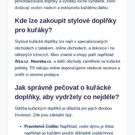
personalizované doplňky a výrobky ručně vyrobené,
které
dodávají osobní nádech
a exkluzivitu každému dárku.
Kde lze zakoupit stylové doplňky
pro kuřáky?
Stylové kuřácké doplňky lze najít v specializovaných
obchodech s tabákem, online obchodech, a dokonce i na
některých tržnicích. Mezi známé e-shopy patří například
Alza.cz
,
Heureka.cz
, a další obchody zaměřené na kuřácké
potřeby. Při nákupu online doporučujeme sledovat recenze a
ověřit si renomé prodejce.
Jak správně pečovat o kuřácké
doplňky, aby vydržely co nejdéle?
Údržba kuřáckých doplňků je důležitá pro jejich dlouhou
životnost. Zde jsou základní tipy:
Pravidelně čistěte:
Například, vodní dýmu je třeba
například po každém použití důkladně vypláchnout.