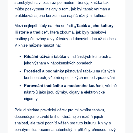
starobylých civilizací až po moderní trendy, knížka tak
může poskytnout insighy o tom, jak byl tabák vnímán a
praktikována jeho konzumace napříč různými kulturami.
Mezi nejlepší tituly na trhu se řadí
„Tabák a jeho kultury:
Historie a tradice“
, která zkoumá, jak byly tabákové
rostliny pěstovány a využívány od dávných dob až dodnes.
V knize můžete narazit na:
Rituální užívání tabáku
v indiánských kulturách a
jeho význam v náboženských obřadech.
Prostředí a podmínky
pěstování tabáku na různých
kontinentech, včetně specifických metod zpracování.
Porovnání tradičního a moderního kouření
, včetně
nástrojů jako jsou dýmky, cigary a elektronické
cigarety.
Pokud hledáte praktický dárek pro milovníka tabáku,
doporučujeme zvolit knihu, která nejen rozšíří jejich
znalosti, ale také podnítí vášeň pro tuto kulturu. Knihy s
bohatými ilustracemi a autentickými příběhy přinesou nový