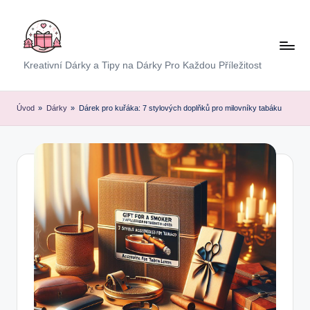
Skip
to
content
E
Kreativní Dárky a Tipy na Dárky Pro Každou Příležitost
x
p
Úvod
»
Dárky
»
Dárek pro kuřáka: 7 stylových doplňků pro milovníky tabáku
r
e
s
D
á
r
e
k