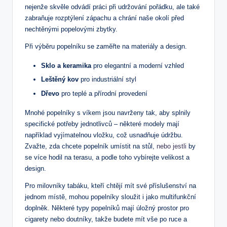
nejenže skvěle odvádí práci při udržování pořádku, ale také
zabraňuje rozptýlení zápachu a chrání naše okolí před
nechtěnými popelovými zbytky.
Při výběru popelníku se zaměřte na materiály a design.
Sklo a keramika
pro elegantní a moderní vzhled
Leštěný kov
pro industriální styl
Dřevo
pro teplé a přírodní provedení
Mnohé popelníky s víkem jsou navrženy tak, aby splnily
specifické potřeby jednotlivců – některé modely mají
například vyjímatelnou vložku, což usnadňuje údržbu.
Zvažte, zda chcete popelník umístit na stůl,
nebo jestli
by
se více hodil na terasu, a podle toho vybírejte velikost a
design.
Pro milovníky tabáku, kteří chtějí mít své příslušenství na
jednom místě, mohou popelníky sloužit i jako multifunkční
doplněk. Některé typy popelníků mají úložný prostor pro
cigarety nebo doutníky, takže budete mít vše po ruce a