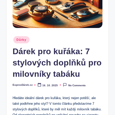
.
c
z
Posted
Dárky
in
Dárek pro kuřáka: 7
stylových doplňků pro
milovníky tabáku
ExpresDárek.cz
16. 10. 2025
No Comments
Posted
by
Hledáte ideální dárek pro kuřáka, který nejen potěší, ale
také podtrhne jeho styl? V tomto článku představíme 7
stylových doplňků, které by měl mít každý milovník tabáku.
Od elegantních popelníků po unikátní pouzdra na cigarety –