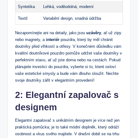
Syntetika
Lehká, voděodolná, moderní
Textil
Variabilní design, snadná údržba
Nezapomínejte ani na detaily, jako jsou
uzávěry
, ať už zipy
nebo magnety, a
interiér
pouzdra, který by měl chránit
doutníky před vlhkostí a otřesy. V konečném důsledku vám
kvalitní doutníkové pouzdro pomůže udržet vaše doutníky v
perfektním stavu, ať už jste doma nebo na cestách. Pokud
plánujete investici do pouzdra, vyberte si to, které osloví
vaše estetické smysly a bude vám dlouho sloužit. Nechte
svoje doutníky zářit v elegantním provedení!
2: Elegantní zapalovač s
designem
Elegantní zapalovač s unikátním designem je více než jen
praktická pomůcka; je to také módní doplněk, který odráží
osobnost a vkus svého majitele. V dnešní době se na trhu