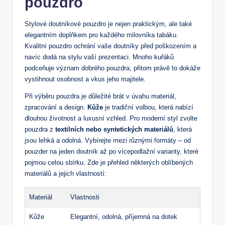
pouzdro
Stylové doutníkové pouzdro je nejen praktickým, ale také
elegantním doplňkem pro každého milovníka tabáku.
Kvalitní pouzdro ochrání vaše doutníky před poškozením a
navíc dodá na stylu vaší prezentaci. Mnoho kuřáků
podceňuje význam dobrého pouzdra, přitom právě to dokáže
vystihnout osobnost a vkus jeho majitele.
Při výběru pouzdra je důležité brát v úvahu materiál,
zpracování a design.
Kůže
je tradiční volbou, která nabízí
dlouhou životnost a luxusní vzhled. Pro moderní styl zvolte
pouzdra z
textilních nebo syntetických materiálů
, která
jsou lehká a odolná. Vybírejte mezi různými formáty – od
pouzder na jeden doutník až po vícepodlažní varianty, které
pojmou celou sbírku. Zde je přehled některých oblíbených
materiálů a jejich vlastností:
Materiál
Vlastnosti
Kůže
Elegantní, odolná, příjemná na dotek