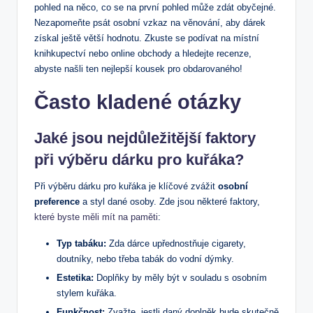
pohled na něco, co se na první pohled může zdát obyčejné.
Nezapomeňte psát osobní vzkaz na věnování, aby dárek
získal ještě větší hodnotu. Zkuste se podívat na místní
knihkupectví nebo online obchody a hledejte recenze,
abyste našli ten nejlepší kousek pro obdarovaného!
Často kladené otázky
Jaké jsou nejdůležitější faktory
při výběru dárku pro kuřáka?
Při výběru dárku pro kuřáka je klíčové zvážit
osobní
preference
a styl dané osoby. Zde jsou některé faktory,
které byste měli mít na paměti
:
Typ tabáku:
Zda dárce upřednostňuje cigarety,
doutníky, nebo třeba tabák do vodní dýmky.
Estetika:
Doplňky by měly být v souladu s osobním
stylem kuřáka.
Funkčnost:
Zvažte, jestli daný doplněk bude skutečně