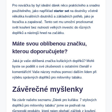
Pro nováčka by byl ideální dárek něco praktického a snadno
použitelného, jako například
starter set
na doutníky včetně
několika kvalitních doutníků a základních potřeb, jako je
řezačka a zapalovač. Tento set mu umožní prozkoumat
svět kouření bez nutnosti velkých investic do různých
doplňků a nástrojů hned na začátku.
Máte svou oblíbenou značku,
kterou doporučujete?
Jaká je vaše oblíbená značka kuřáckých doplňků? Mohli
byste se podělit o své zkušenosti s ostatními čtenáři v
komentářích! Vaše názory mohou pomoci dalším lidem při
výběru správných doplňků pro milovníky tabáku.
Závěrečné myšlenky
Na závěr našeho seznamu „Dárek pro kuřáka: 7 stylových
doplňků pro milovníky tabáku“ jsme se podívali na
různorodé produkty, které nejen obohatí zážitek z kouření,