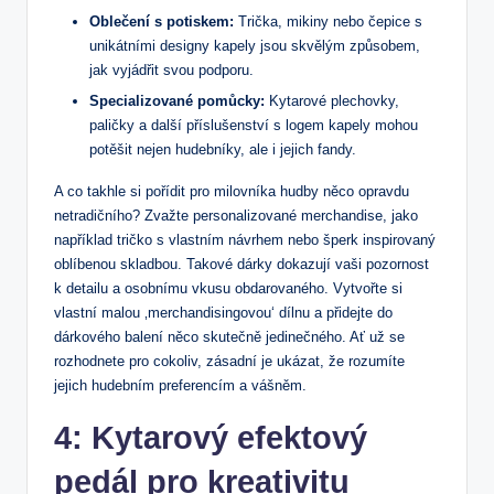
Oblečení s potiskem:
Trička, mikiny nebo čepice s
unikátními designy kapely jsou skvělým způsobem,
jak vyjádřit svou podporu.
Specializované pomůcky:
Kytarové plechovky,
paličky a další příslušenství s logem kapely mohou
potěšit nejen hudebníky, ale i jejich fandy.
A co takhle si pořídit pro milovníka hudby něco opravdu
netradičního? Zvažte personalizované merchandise, jako
například tričko s vlastním návrhem nebo šperk inspirovaný
oblíbenou skladbou. Takové dárky dokazují vaši pozornost
k detailu a osobnímu vkusu obdarovaného. Vytvořte si
vlastní malou ‚merchandisingovou‘ dílnu a přidejte do
dárkového balení něco skutečně jedinečného. Ať už se
rozhodnete pro cokoliv, zásadní je ukázat, že rozumíte
jejich hudebním preferencím a vášněm.
4: Kytarový efektový
pedál pro kreativitu