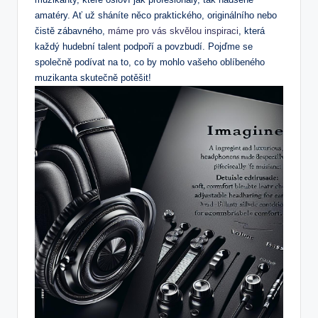
amatéry. Ať už sháníte něco praktického, originálního nebo
čistě zábavného,
máme pro vás skvělou inspiraci
, která
každý hudební talent podpoří a povzbudí. Pojďme se
společně podívat na to, co by mohlo vašeho oblíbeného
muzikanta skutečně potěšit!