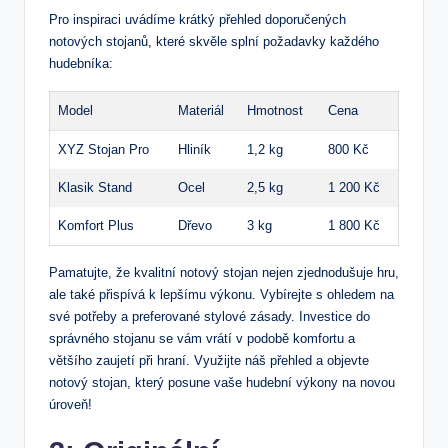
Pro inspiraci uvádíme krátký přehled doporučených
notových stojanů, které skvěle splní požadavky každého
hudebníka:
Model
Materiál
Hmotnost
Cena
XYZ Stojan Pro
Hliník
1,2 kg
800 Kč
Klasik Stand
Ocel
2,5 kg
1 200 Kč
Komfort Plus
Dřevo
3 kg
1 800 Kč
Pamatujte, že kvalitní notový stojan nejen zjednodušuje hru,
ale také přispívá k lepšímu výkonu. Vybírejte s ohledem na
své potřeby a preferované stylové zásady. Investice do
správného stojanu se vám vrátí v podobě komfortu a
většího zaujetí při hraní. Využijte náš přehled a objevte
notový stojan, který posune vaše hudební výkony na novou
úroveň!