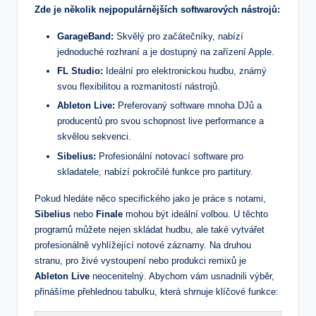
Zde je několik nejpopulárnějších softwarových nástrojů:
GarageBand:
Skvělý pro začátečníky, nabízí
jednoduché rozhraní a je dostupný na zařízení Apple.
FL Studio:
Ideální pro elektronickou hudbu, známý
svou flexibilitou a rozmanitostí nástrojů.
Ableton Live:
Preferovaný software mnoha DJů a
producentů pro svou schopnost live performance a
skvělou sekvenci.
Sibelius:
Profesionální notovací software pro
skladatele, nabízí pokročilé funkce pro partitury.
Pokud hledáte něco specifického jako je práce s notami,
Sibelius
nebo
Finale
mohou být ideální volbou. U těchto
programů můžete nejen skládat hudbu, ale také vytvářet
profesionálně vyhlížející notové záznamy. Na druhou
stranu, pro živé vystoupení nebo produkci remixů je
Ableton Live
neocenitelný. Abychom vám usnadnili výběr,
přinášíme přehlednou tabulku, která shrnuje klíčové funkce: