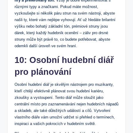
hry a preferovaný tón.
Vždy je dobré experimentovat s
různými typy a značkami. Pokud máte možnost,
vyzkoušejte si několik páru strun na svém nástroji, abyste
našli ty, které vám nejlépe vyhovují. Ať už hledáte brilantní
výšku nebo bohatý základní tón, prémiové struny jsou
dárek, který každý hudebník ocenění – záliv pro drsné
struny může být právě to, co budete potřebovat, abyste
odemkli další úroveň ve svém hraní.
10: Osobní hudební diář
pro plánování
Osobní hudební diář je skvělým nástrojem pro muzikanty,
kteří chtějí efektivně plánovat svou hudební kariéru,
zkoušky a vystoupení. Tento diář může sloužit jako
centrální místo pro zaznamenávání nejen hudebních nápadů
a skladeb, ale také důležitých událostí a cílů. Vytvoření
vlastního diáře vám umožní udržet si přehled o termínech,
inspiraci a vašich pokrocích v hudebním světě.