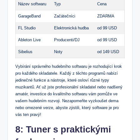
Název softwaru
Typ
Cena
GarageBand
Začátečníci
ZDARMA
FL Studio
Elektronická hudba
od 99 USD
Ableton Live
Producenti/DJ
od 99 USD
Sibelius
Noty
od 149 USD
Vybírání správného hudebního softwaru je rozhodující krok
pro každého skladatele. Každý z těchto programů nabízí
jedinečné funkce a nástroje, které osloví různé typy
muzikantů. Ať už jste profesionální skladatel nebo nadšený
amatér, investice do kvalitního softwaru vám pomůže ve
vašem hudebním rozvoji. Nezapomeňte vyzkoušet dema
nebo omezené verze, abyste zjistili, který software je pro
vás ten pravý!
8: Tuner s praktickými