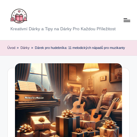
Skip
to
content
E
Kreativní Dárky a Tipy na Dárky Pro Každou Příležitost
x
p
Úvod
»
Dárky
»
Dárek pro hudebníka: 11 melodických nápadů pro muzikanty
r
e
s
D
á
r
e
k