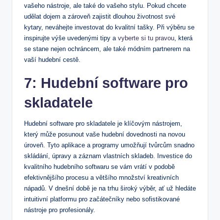
vašeho nástroje, ale také do vašeho stylu. Pokud chcete
udělat dojem a zároveň zajistit dlouhou životnost své
kytary, neváhejte investovat do kvalitní tašky. Při výběru se
inspirujte výše uvedenými tipy a
vyberte si tu pravou
, která
se stane nejen ochráncem, ale také módním partnerem na
vaší hudební cestě.
7: Hudební software pro
skladatele
Hudební software pro skladatele je klíčovým nástrojem,
který může posunout vaše hudební dovednosti na novou
úroveň. Tyto aplikace a programy umožňují tvůrcům snadno
skládání, úpravy a záznam vlastních skladeb. Investice do
kvalitního hudebního softwaru se vám vrátí v podobě
efektivnějšího procesu a většího množství kreativních
nápadů. V dnešní době je na trhu široký výběr, ať už hledáte
intuitivní platformu pro začátečníky nebo sofistikované
nástroje pro profesionály.