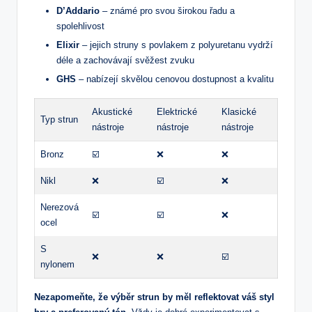
D’Addario
– známé pro svou širokou řadu a
spolehlivost
Elixir
– jejich struny s povlakem z polyuretanu vydrží
déle a zachovávají svěžest zvuku
GHS
– nabízejí skvělou cenovou dostupnost a kvalitu
Akustické
Elektrické
Klasické
Typ strun
nástroje
nástroje
nástroje
Bronz
☑️
❌
❌
Nikl
❌
☑️
❌
Nerezová
☑️
☑️
❌
ocel
S
❌
❌
☑️
nylonem
Nezapomeňte, že výběr strun by měl reflektovat váš styl