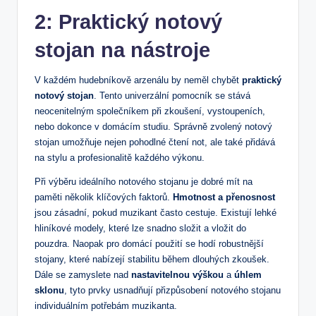
2: Praktický notový
stojan na nástroje
V každém hudebníkově arzenálu by neměl chybět
praktický
notový stojan
. Tento univerzální pomocník se stává
neocenitelným společníkem při zkoušení, vystoupeních,
nebo dokonce v domácím studiu. Správně zvolený notový
stojan umožňuje nejen pohodlné čtení not, ale také přidává
na stylu a profesionalitě každého výkonu.
Při výběru ideálního notového stojanu je dobré mít na
paměti několik klíčových faktorů.
Hmotnost a přenosnost
jsou zásadní, pokud muzikant často cestuje. Existují lehké
hliníkové modely, které lze snadno složit a vložit do
pouzdra. Naopak pro domácí použití se hodí robustnější
stojany, které nabízejí stabilitu během dlouhých zkoušek.
Dále se zamyslete nad
nastavitelnou výškou
a
úhlem
sklonu
, tyto prvky usnadňují přizpůsobení notového stojanu
individuálním potřebám muzikanta.