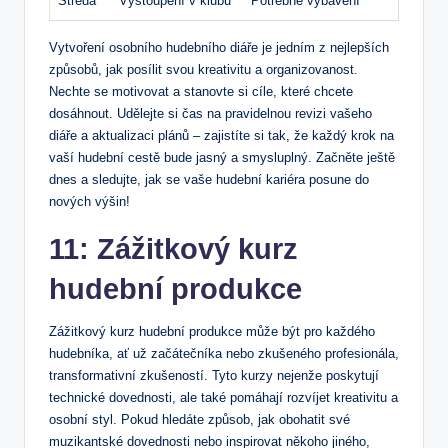
Středa
Vystoupení v klubu
Potřebné vybavení
Vytvoření osobního hudebního diáře je jedním z nejlepších
způsobů, jak posílit svou kreativitu a organizovanost.
Nechte se motivovat a stanovte si cíle, které chcete
dosáhnout. Udělejte si čas na pravidelnou revizi vašeho
diáře a aktualizaci plánů – zajistíte si tak, že každý krok na
vaší hudební cestě bude jasný a smysluplný. Začněte ještě
dnes a sledujte, jak se vaše hudební kariéra posune do
nových výšin!
11: Zážitkový kurz
hudební produkce
Zážitkový kurz hudební produkce může být pro každého
hudebníka, ať už začátečníka nebo zkušeného profesionála,
transformativní zkušeností. Tyto kurzy nejenže poskytují
technické dovednosti, ale také pomáhají rozvíjet kreativitu a
osobní styl. Pokud hledáte způsob, jak obohatit své
muzikantské dovednosti nebo inspirovat někoho jiného,