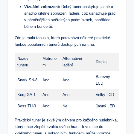
Vizuální zobrazení:
Dobrý tuner poskytuje jasné a
snadno čitelné zobrazení ladění, což usnadňuje práci
v náročnějších světelných podmínkách, například
během koncertů.
Zde je malá tabulka, která porovnává některé praktické
funkce populárních tunerů dostupných na trhu:
Název
Metrono
Alternativní
Displej
tuneru
m
ladění
Barevný
Snark SN-8
Ano
Ano
LCD
Korg GA-1
Ano
Ano
Velký LCD
Boss TU-3
Ano
Ne
Jasný LED
Praktický tuner je skvělým dárkem pro každého hudebníka,
který chce zlepšit kvalitu svého hraní. Investice do
kvalitního tuneru s pokročilými funkcemi může výrazně