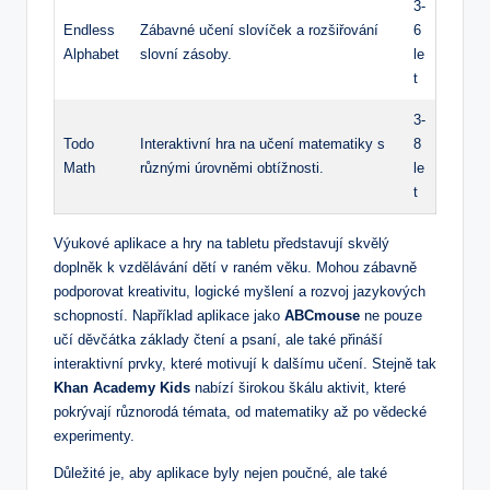
3-
Endless
Zábavné učení slovíček a rozšiřování
6
Alphabet
slovní zásoby.
le
t
3-
Todo
Interaktivní hra na učení matematiky s
8
Math
různými úrovněmi obtížnosti.
le
t
Výukové aplikace a hry na tabletu představují skvělý
doplněk k vzdělávání dětí v raném věku. Mohou zábavně
podporovat kreativitu, logické myšlení a rozvoj jazykových
schopností. Například aplikace jako
ABCmouse
ne pouze
učí děvčátka základy čtení a psaní, ale také přináší
interaktivní prvky, které motivují k dalšímu učení. Stejně tak
Khan Academy Kids
nabízí širokou škálu aktivit, které
pokrývají různorodá témata, od matematiky až po vědecké
experimenty.
Důležité je, aby aplikace byly nejen poučné, ale také