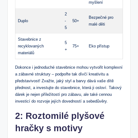
myšlení
2
Bezpečné pro
Duplo
-
50+
malé děti
5
Stavebnice z
5
recyklovaných
75+
Eko přístup
+
materiálů
Dokonce i jednoduché stavebnice mohou vytvořit komplexní
a zábavné struktury – podpořte tak dívčí kreativitu a
představivost! Zvažte, jaký styl a barvy dává vaše dítě
přednost, a investujte do stavebnice, která ji osloví. Takový
dárek je nejen příležitostí pro zábavu, ale také cennou
investicí do rozvoje jejích dovedností a sebedůvěry.
2: Roztomilé plyšové
hračky s motivy