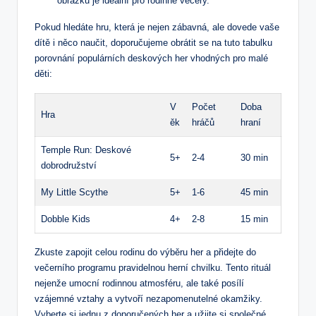
obrázků je ideální pro rodinné večery.
Pokud hledáte hru, která je nejen zábavná, ale dovede vaše
dítě i něco naučit, doporučujeme obrátit se na tuto tabulku
porovnání populárních deskových her vhodných pro malé
děti:
V
Počet
Doba
Hra
ěk
hráčů
hraní
Temple Run: Deskové
5+
2-4
30 min
dobrodružství
My Little Scythe
5+
1-6
45 min
Dobble Kids
4+
2-8
15 min
Zkuste zapojit celou rodinu do výběru her a přidejte do
večerního programu pravidelnou herní chvilku. Tento rituál
nejenže umocní rodinnou atmosféru, ale také posílí
vzájemné vztahy a vytvoří nezapomenutelné okamžiky.
Vyberte si jednu z doporučených her a užijte si společné