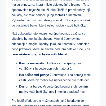
malou princeznu, která miluje objevování a hravost. Tyto
šperkovnice nejenže slouží jako úložiště pro všechny její
poklady, ale také podněcují její fantazii a kreativitu.
Vybírejte mezi různými designy – od roztomilých zvířátek
po pastelové barvy, které osloví srdce každé holčičky.
Než zakoupíte tuto kouzelnou šperkovnici, zvažte, co
všechno by mohla obsahovat. Mnohé šperkovnice
přicházejí s malými šperky, jako jsou náramky, náušnice
nebo prstýnky, které se skvěle hodí pro dětské ruce.
Zde
jsou některé tipy, co byste měli hledat:
Kvalita materiálů:
Ujistěte se, že šperky jsou
vyráběny z hypoalergenních materiálů.
Bezpečnostní prvky:
Zkontrolujte, zda nemají malé
části, které by
mohly být nebezpečné pro malé děti
.
Design a barvy:
Vyberte šperkovnici s oblíbenými
motivy vaší holčičky, aby ji mohla s radostí nosit.
Pro lepší představu o možnostech, jaké šperkovnice
nabízejí, podívejte se na tuto jednoduchou tabulku, která