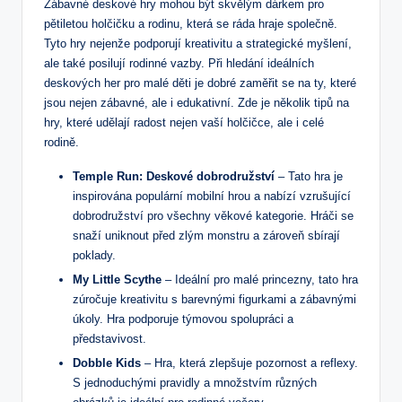
Zábavné deskové hry mohou být skvělým dárkem pro
pětiletou holčičku a rodinu, která se ráda hraje společně.
Tyto hry nejenže podporují kreativitu a strategické myšlení,
ale také posilují rodinné vazby. Při hledání ideálních
deskových her pro malé děti je dobré zaměřit se na ty, které
jsou nejen zábavné, ale i edukativní. Zde je několik tipů na
hry, které udělají radost nejen vaší holčičce, ale i celé
rodině.
Temple Run: Deskové dobrodružství
– Tato hra je
inspirována populární mobilní hrou a nabízí vzrušující
dobrodružství pro všechny věkové kategorie. Hráči se
snaží uniknout před zlým monstru a zároveň sbírají
poklady.
My Little Scythe
– Ideální pro malé princezny, tato hra
zúročuje kreativitu s barevnými figurkami a zábavnými
úkoly. Hra podporuje týmovou spolupráci a
představivost.
Dobble Kids
– Hra, která zlepšuje pozornost a reflexy.
S jednoduchými pravidly a množstvím různých