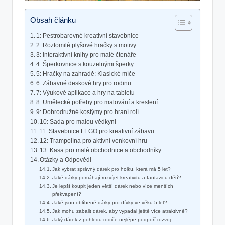
Obsah článku
1: Pestrobarevné kreativní stavebnice
2: Roztomilé plyšové hračky s motivy
3: Interaktivní knihy pro malé čtenáře
4: Šperkovnice s kouzelnými šperky
5: Hračky na zahradě: Klasické míče
6: Zábavné deskové hry pro rodinu
7: Výukové aplikace a hry na tabletu
8: Umělecké potřeby pro malování a kreslení
9: Dobrodružné kostýmy pro hraní rolí
10: Sada pro malou vědkyni
11: Stavebnice LEGO pro kreativní zábavu
12: Trampolína pro aktivní venkovní hru
13: Kasa pro malé obchodnice a obchodníky
Otázky a Odpovědi
Jak vybrat správný dárek pro holku, která má 5 let?
Jaké dárky pomáhají rozvíjet kreativitu a fantazii u dětí?
Je lepší koupit jeden větší dárek nebo více menších
překvapení?
Jaké jsou oblíbené dárky pro dívky ve věku 5 let?
Jak mohu zabalit dárek, aby vypadal ještě více atraktivně?
Jaký dárek z pohledu rodiče nejlépe podpoří rozvoj