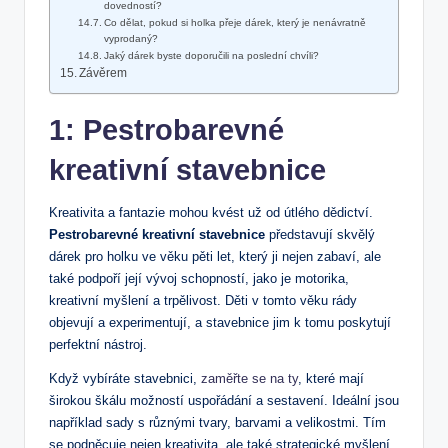
dovedností?
Co dělat, pokud si holka přeje dárek, který je nenávratně
vyprodaný?
Jaký dárek byste doporučili na poslední chvíli?
Závěrem
1: Pestrobarevné
kreativní stavebnice
Kreativita a fantazie mohou kvést už od útlého dědictví.
Pestrobarevné kreativní stavebnice
představují skvělý
dárek pro holku ve věku pěti let, který ji nejen zabaví, ale
také podpoří její vývoj schopností, jako je motorika,
kreativní myšlení a trpělivost. Děti v tomto věku rády
objevují a experimentují, a stavebnice jim k tomu poskytují
perfektní nástroj.
Když vybíráte stavebnici,
zaměřte se na ty
, které mají
širokou škálu možností uspořádání a sestavení. Ideální jsou
například sady s různými tvary, barvami a velikostmi. Tím
se podněcuje nejen kreativita, ale také strategické myšlení.