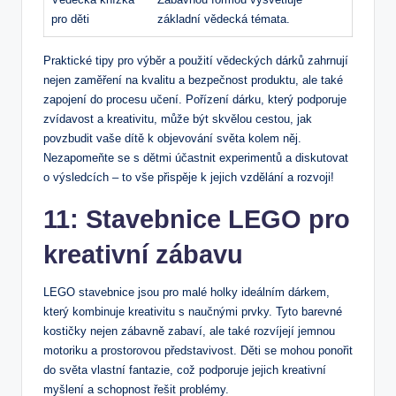
pro děti
základní vědecká témata.
Praktické tipy pro výběr a použití vědeckých dárků zahrnují
nejen zaměření na kvalitu a bezpečnost produktu, ale také
zapojení do procesu učení. Pořízení dárku, který podporuje
zvídavost a kreativitu, může být skvělou cestou, jak
povzbudit vaše dítě k objevování světa kolem něj.
Nezapomeňte se s dětmi účastnit experimentů a diskutovat
o výsledcích – to vše přispěje k jejich vzdělání a rozvoji!
11: Stavebnice LEGO pro
kreativní zábavu
LEGO stavebnice jsou pro malé holky ideálním dárkem,
který kombinuje kreativitu s naučnými prvky. Tyto barevné
kostičky nejen zábavně zabaví, ale také rozvíjejí jemnou
motoriku a prostorovou představivost. Děti se mohou ponořit
do světa vlastní fantazie, což podporuje jejich kreativní
myšlení a schopnost řešit problémy.