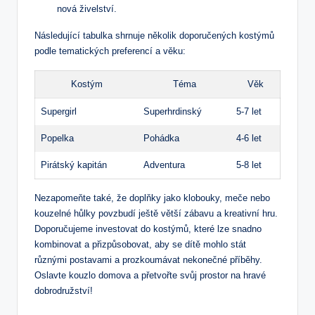
nová živelství.
Následující tabulka shrnuje několik doporučených kostýmů
podle tematických preferencí a věku:
Kostým
Téma
Věk
Supergirl
Superhrdinský
5-7 let
Popelka
Pohádka
4-6 let
Pirátský kapitán
Adventura
5-8 let
Nezapomeňte také, že doplňky jako klobouky, meče nebo
kouzelné hůlky povzbudí ještě větší zábavu a kreativní hru.
Doporučujeme investovat do kostýmů, které lze snadno
kombinovat a přizpůsobovat, aby se dítě mohlo stát
různými postavami a prozkoumávat nekonečné příběhy.
Oslavte kouzlo domova a přetvořte svůj prostor na hravé
dobrodružství!