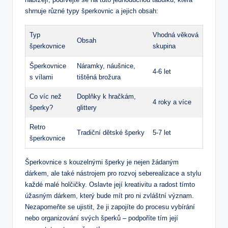
shrnuje různé typy šperkovnic a jejich obsah:
Typ
Vhodná věková
Obsah
šperkovnice
skupina
Šperkovnice
Náramky, náušnice,
4-6 let
s vílami
tištěná brožura
Co víc než
Doplňky k hračkám,
4 roky a více
šperky?
glittery
Retro
Tradiční dětské šperky
5-7 let
šperkovnice
Šperkovnice s kouzelnými šperky je nejen žádaným
dárkem, ale také nástrojem pro rozvoj seberealizace a stylu
každé malé holčičky. Oslavte její kreativitu a radost tímto
úžasným dárkem, který bude mít pro ni zvláštní význam.
Nezapomeňte se ujistit, že ji zapojíte do procesu vybírání
nebo organizování svých šperků – podpoříte tím její