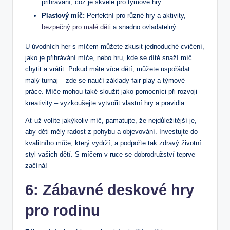
přihrávání, což je skvělé pro týmové hry.
Plastový míč:
Perfektní pro různé hry a aktivity,
bezpečný pro malé děti
a snadno ovladatelný.
U úvodních her s míčem můžete zkusit jednoduché cvičení,
jako je přihrávání míče, nebo hru, kde se dítě snaží míč
chytit a vrátit. Pokud máte více dětí, můžete uspořádat
malý turnaj – zde se naučí základy fair play a týmové
práce. Míče mohou také sloužit jako pomocníci při rozvoji
kreativity – vyzkoušejte vytvořit vlastní hry a pravidla.
Ať už volíte jakýkoliv míč, pamatujte, že nejdůležitější je,
aby děti měly radost z pohybu a objevování. Investujte do
kvalitního míče, který vydrží, a podpořte tak zdravý životní
styl vašich dětí. S míčem v ruce se dobrodružství teprve
začíná!
6: Zábavné deskové hry
pro rodinu