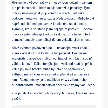
Roztomilé plyšové hračky s motivy jsou ideálním dárkem
pro pětiletou holku, která miluje fantazii a pohádky. Tyto
hračky nejenže poskytují komfort a útěchu, ale také
podporují kreativní hru a rozvoj představivosti. Může to být
například oblíbená postava z kresleného seriálu nebo
zvířátko, které se stane jejím nejlepším přítelem. Plyšové
hračky často nabízejí širokou škálu textur a barev, které
stimulují smysly a pomáhají dětem vyjádřit jejich emoce.
Když vybíráte plyšovou hračku, neváhejte zvolit značku,
která klade důraz na kvalitu a bezpečnost.
Bezpečné
materiály
a absence malých odnímatelných částí jsou při
výběru klíčové. Dále přemýšlejte o velikosti hračky; příliš
velká plyšová hračka může být pro dítě nepraktická,
zatímco menší kousky se snadno přenášejí a hrají se s
nimi. Různé motivy, jako například
víly, zvířata
, nebo
superhrdinové
, mohou oslovit specifické zájmy vaší dcery.
Zde je tabulka populárních plyšových hraček, které můžete
zvážit: