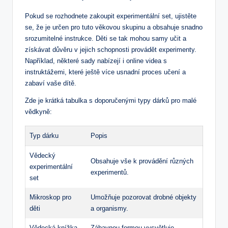
Pokud se rozhodnete zakoupit experimentální set, ujistěte
se, že je určen pro tuto věkovou skupinu a obsahuje snadno
srozumitelné instrukce. Děti se tak mohou samy učit a
získávat důvěru v jejich schopnosti provádět experimenty.
Například, některé sady nabízejí i online videa s
instruktážemi, které ještě více usnadní proces učení a
zabaví vaše dítě.
Zde je krátká tabulka s doporučenými typy dárků pro malé
vědkyně:
Typ dárku
Popis
Vědecký
Obsahuje vše k provádění různých
experimentální
experimentů.
set
Mikroskop pro
Umožňuje pozorovat drobné objekty
děti
a organismy.
Vědecká knížka
Zábavnou formou vysvětluje