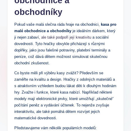
obchodnice a
obchodníky
Pokud vaše malá slečna ráda hraje na obchodnici,
kasa pro
malé obchodnice a obchodníky
je ideálním dárkem, který
ji nejen zabaví,
ale také podpoří její kreativitu
a sociální
dovednosti. Tyto hračky obvykle přicházejí s různými
doplňky, jako jsou falešné potraviny, platební terminály a
peníze, což dává dětem možnost simulovat skutečnou
obchodní zkušenost.
Co byste měli při výběru kasy zvážit? Především se
zaměřte na kvalitu a design. Hračky z odolných materiálů a
s atraktivním vzhledem budou lákat děti k dlouhým hodinám
hry. Zvažte i funkce, které kasa nabízí. Například některé
modely mají elektronické prvky, které umožňují „skutečné“
počítání peněz a vydávání účtenek. To nejenže zvyšuje
interaktivitu, ale také pomáhá dětem rozvíjet jejich
matematické dovednosti.
Představujeme vám několik populárních modelů: