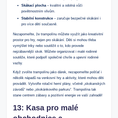
Skákací plocha
– kvalitní a odolná vůči
povětrnostním vlivům.
Stabilní konstrukce
– zaručuje bezpečné skákání i
pro více dětí současně.
Nezapomeňte, že trampolínu můžete využít jako kreativitní
prostor pro hry, nejen pro skákání. Děti si mohou třeba
vymýšlet triky nebo soutěžit o to, kdo provede
nejzábavnější skok. Můžete organizovat i malé rodinné
soutěže, které podpoří společné chvíle a upevní rodinné
vazby.
Když zvolíte trampolínu jako dárek, nezapomeňte pošťať i
několik nápadů na venkovní hry a aktivity, které mohou děti
provádět. Vytvořte rotační herní plány, včetně „skokanských
závodů“ nebo „skokánkového parkuru“. Trampolína tak
stane centrem zábavy a pozitivní energie ve vaší zahradě!
13: Kasa pro malé