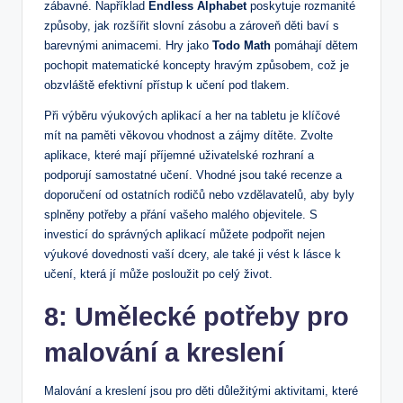
zábavné. Například
Endless Alphabet
poskytuje rozmanité
způsoby, jak rozšířit slovní zásobu a zároveň děti baví s
barevnými animacemi. Hry jako
Todo Math
pomáhají dětem
pochopit matematické koncepty hravým způsobem, což je
obzvláště efektivní přístup k učení pod tlakem.
Při výběru výukových aplikací a her na tabletu je klíčové
mít na paměti věkovou vhodnost a zájmy dítěte. Zvolte
aplikace, které mají příjemné uživatelské rozhraní a
podporují samostatné učení. Vhodné jsou také recenze a
doporučení od ostatních rodičů nebo vzdělavatelů, aby byly
splněny potřeby a přání vašeho malého objevitele. S
investicí do správných aplikací můžete podpořit nejen
výukové dovednosti vaší dcery, ale také ji vést k lásce k
učení, která jí může posloužit po celý život.
8: Umělecké potřeby pro
malování a kreslení
Malování a kreslení jsou pro děti důležitými aktivitami, které