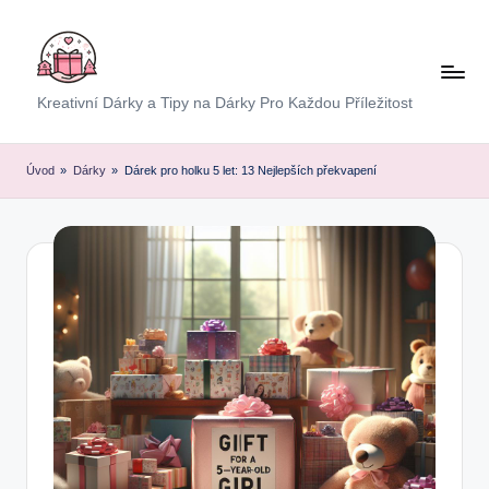
Skip
to
content
E
Kreativní Dárky a Tipy na Dárky Pro Každou Příležitost
x
p
Úvod
»
Dárky
»
Dárek pro holku 5 let: 13 Nejlepších překvapení
r
e
s
D
á
r
e
k