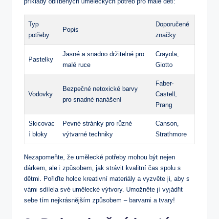
příklady oblíbených uměleckých potřeb pro malé děti:
Typ
Doporučené
Popis
potřeby
značky
Jasné a snadno držitelné pro
Crayola,
Pastelky
malé ruce
Giotto
Faber-
Bezpečné netoxické barvy
Vodovky
Castell,
pro snadné nanášení
Prang
Skicovac
Pevné stránky pro různé
Canson,
í bloky
výtvarné techniky
Strathmore
Nezapomeňte, že umělecké potřeby mohou být nejen
dárkem, ale i způsobem, jak strávit kvalitní čas spolu s
dětmi. Pořiďte holce kreativní materiály a vyzvěte ji, aby s
vámi sdílela své umělecké výtvory. Umožněte jí vyjádřit
sebe tím nejkrásnějším způsobem – barvami a tvary!