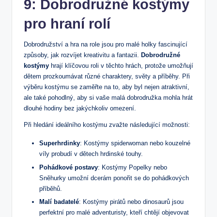
9: Dobrodružné kostýmy
pro hraní rolí
Dobrodružství a hra na role jsou pro malé holky fascinující
způsoby, jak rozvíjet kreativitu a fantazii.
Dobrodružné
kostýmy
hrají klíčovou roli v těchto hrách, protože umožňují
dětem prozkoumávat různé charaktery, světy a příběhy. Při
výběru kostýmu se zaměřte na to, aby byl nejen atraktivní,
ale také pohodlný, aby si vaše malá dobrodružka mohla hrát
dlouhé hodiny bez jakýchkoliv omezení.
Při hledání ideálního kostýmu zvažte následující možnosti:
Superhrdinky
: Kostýmy spiderwoman nebo kouzelné
víly probudí v dětech hrdinské touhy.
Pohádkové postavy
: Kostýmy Popelky nebo
Sněhurky umožní dcerám ponořit se do pohádkových
příběhů.
Malí badatelé
: Kostýmy pirátů nebo dinosaurů jsou
perfektní pro malé adventuristy, kteří chtějí objevovat