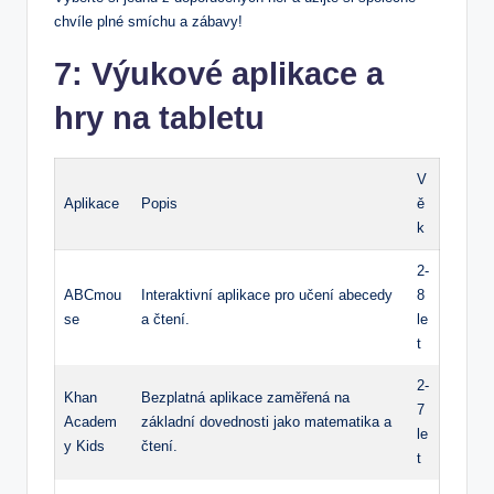
chvíle plné smíchu a zábavy!
7: Výukové aplikace a
hry na tabletu
V
Aplikace
Popis
ě
k
2-
ABCmou
Interaktivní aplikace pro učení abecedy
8
se
a čtení.
le
t
2-
Khan
Bezplatná aplikace zaměřená na
7
Academ
základní dovednosti jako matematika a
le
y Kids
čtení.
t