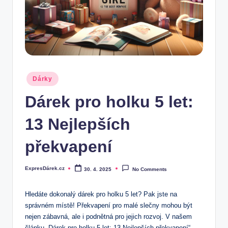
.
c
z
Posted
Dárky
in
Dárek pro holku 5 let:
13 Nejlepších
překvapení
ExpresDárek.cz
30. 4. 2025
No Comments
Posted
by
Hledáte dokonalý dárek pro holku 5 let? Pak jste na
správném místě! Překvapení pro malé slečny mohou být
nejen zábavná, ale i podnětná pro jejich rozvoj. V našem
článku „Dárek pro holku 5 let: 13 Nejlepších překvapení“