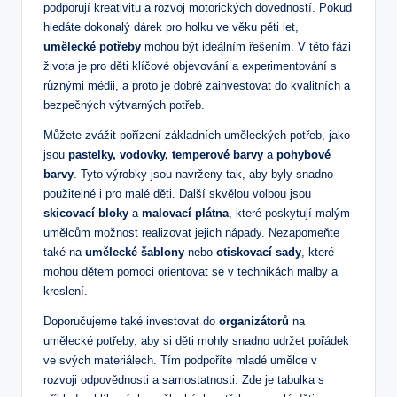
podporují kreativitu a rozvoj motorických dovedností. Pokud
hledáte dokonalý dárek pro holku ve věku pěti let,
umělecké potřeby
mohou být ideálním řešením. V této fázi
života je pro děti klíčové objevování a experimentování s
různými médii, a proto je dobré zainvestovat do kvalitních a
bezpečných výtvarných potřeb.
Můžete zvážit pořízení základních uměleckých potřeb, jako
jsou
pastelky, vodovky, temperové barvy
a
pohybové
barvy
. Tyto výrobky jsou navrženy tak, aby byly snadno
použitelné i pro malé děti. Další skvělou volbou jsou
skicovací bloky
a
malovací plátna
, které poskytují malým
umělcům možnost realizovat jejich nápady. Nezapomeňte
také na
umělecké šablony
nebo
otiskovací sady
, které
mohou dětem pomoci orientovat se v technikách malby a
kreslení.
Doporučujeme také investovat do
organizátorů
na
umělecké potřeby, aby si děti mohly snadno udržet pořádek
ve svých materiálech. Tím podpoříte mladé umělce v
rozvoji odpovědnosti a samostatnosti. Zde je tabulka s