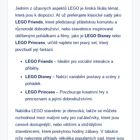
Jedním z úžasných aspektů LEGO je široká škála témat,
která jsou k dispozici. Ať už preferujete klasické sady jako
LEGO Friends
, které představují přátelskou komunitu a
různorodé dobrodružství, nebo stavebnice inspirované
oblíbenými pohádkami a filmy, jako je
LEGO Disney
nebo
LEGO Princess
, určitě najdete ten pravý set, který
povzbudí její fantazii.
LEGO Friends
– Ideální pro sociální interakce a
příběhy.
LEGO Disney
– Nabízí variabilní postavy a scény z
pohádek.
LEGO Princess
– Povzbuzuje kreativní hry s
princeznami a jejími dobrodružstvími.
Nabídka LEGO stavebnic je obrovská, takže se můžete
rozhodnout mezi malými sety pro začátečníky, které jsou
cenově dostupnější, nebo většími a složitějšími
stavebnicemi, které poskytnou hodiny zábavy. V tabulce
níže naleznete příklady několika populárních sad, které jsou