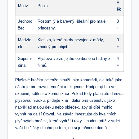
V
Motiv
Popis
ěk
Jednoro
Roztomilý a barevný, ideální pro malé
3
žec
princezny.
+
Medvíd
Klasika, která nikdy nevyjde z módy,
0
ek
vhodný pro objetí.
+
Superhr
Plyšová verze jejího oblíbeného hrdiny z
4
dina
filmů.
+
Plyšové hračky nejenže slouží jako kamarádi, ale také jako
nástroje pro rozvoj emoční inteligence. Podporují hru ve
skupině, sdílení a komunikaci. Pokud tedy plánujete darovat
plyšovou hračku, přidejte k ní i další příslušenství, jako
například malou deku nebo obleček, aby si dítě mohlo
vyhrát na další úrovni. Na závěr, investujte do kvalitních
plyšových hraček, které vydrží i roky – budou totiž v srdci
vaší holčičky dlouho po tom, co si je přinese domů.