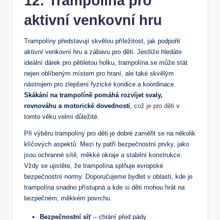
12: Trampolína pro
aktivní venkovní hru
Trampolíny představují skvělou příležitost, jak podpořit
aktivní venkovní hru a zábavu pro děti. Jestliže hledáte
ideální dárek pro pětiletou holku, trampolína se může stát
nejen oblíbeným místem pro hraní, ale také skvělým
nástrojem pro zlepšení fyzické kondice a koordinace.
Skákání na trampolíně pomáhá rozvíjet svaly,
rovnováhu a motorické dovednosti
,
což je pro děti
v
tomto věku velmi důležité.
Při výběru trampolíny pro děti je dobré zaměřit se na několik
klíčových aspektů. Mezi ty patří bezpečnostní prvky, jako
jsou ochranné sítě, měkké okraje a stabilní konstrukce.
Vždy se ujistěte, že trampolína splňuje evropské
bezpečnostní normy. Doporučujeme bydlet v oblasti, kde je
trampolína snadno přístupná a kde si děti mohou hrát na
bezpečném, měkkém povrchu.
Bezpečnostní síť
– chrání před pády.