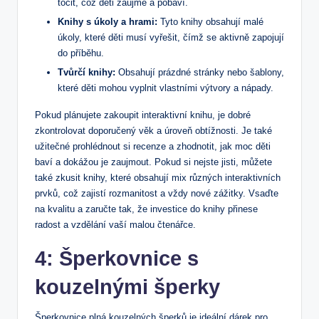
točit, což děti zaujme a pobaví.
Knihy s úkoly a hrami:
Tyto knihy obsahují malé
úkoly, které děti musí vyřešit, čímž se aktivně zapojují
do příběhu.
Tvůrčí knihy:
Obsahují prázdné stránky nebo šablony,
které děti mohou vyplnit vlastními výtvory a nápady.
Pokud plánujete zakoupit interaktivní knihu, je dobré
zkontrolovat doporučený věk a úroveň obtížnosti. Je také
užitečné prohlédnout si recenze a zhodnotit, jak moc děti
baví a dokážou je zaujmout. Pokud si nejste jisti, můžete
také zkusit knihy, které obsahují mix různých interaktivních
prvků, což zajistí rozmanitost a vždy nové zážitky. Vsaďte
na kvalitu a zaručte tak, že investice do knihy přinese
radost a vzdělání vaší malou čtenářce.
4: Šperkovnice s
kouzelnými šperky
Šperkovnice plná kouzelných šperků je ideální dárek pro