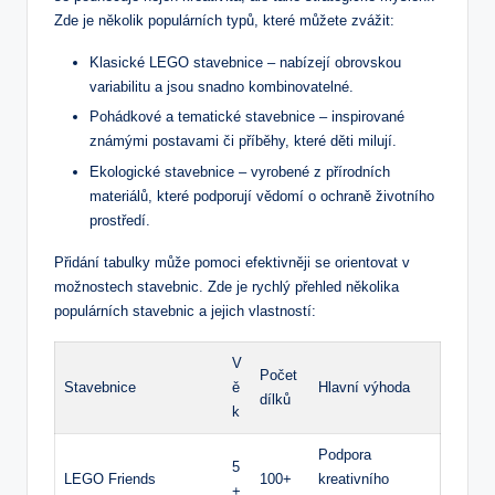
Zde je několik populárních typů, které můžete zvážit:
Klasické LEGO stavebnice – nabízejí obrovskou
variabilitu a jsou snadno kombinovatelné.
Pohádkové a tematické stavebnice – inspirované
známými postavami či příběhy, které děti milují.
Ekologické stavebnice – vyrobené z přírodních
materiálů, které podporují vědomí o ochraně životního
prostředí.
Přidání tabulky může pomoci efektivněji se orientovat v
možnostech stavebnic. Zde je rychlý přehled několika
populárních stavebnic a jejich vlastností:
V
Počet
Stavebnice
ě
Hlavní výhoda
dílků
k
Podpora
5
LEGO Friends
100+
kreativního
+