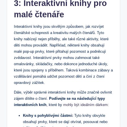
3: Interaktivní knihy pro
malé čtenáře
Interaktivní knihy jsou skvělým způsobem, jak rozvíjet
čtenářské schopnosti a kreativitu malých čtenářů. Tyto
knihy nabízejí nejen příběhy, ale také různé aktivity, které
děti mohou provádět. Například, některé knihy obsahují
malé pop-up prvky, které přitahují pozornost a podněcují
zvědavost. Interaktivní prvky mohou zahrnovat také
omalovánky, skládačky, nebo dokonce jednoduché úkoly,
které jsou spojeny s příběhem. Taková kombinace zábavy a
vzdělávání pomáhá udržet pozornost dětí a činí z čtení
opravdový zážitek.
Dále, výběr správné interaktivní knihy může značně ovlivnit
zájem dítěte o čtení.
Podívejte se na následující typy
interaktivních knih
, které by
mohly být ideálním dárkem
:
Knihy s pohyblivými částmi:
Tyto knihy obvykle
obsahují prvky, které se dají otvírat, posouvat nebo