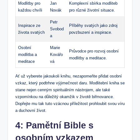
Modlitby pro
Jan
Komplexní‌ sbírka modliteb
každou chvíli
Novák
pro různé⁤ životní situace.
Petr
Inspirace ze
Příběhy svatých jako zdroj
Svobod
života svatých
povzbuzení a inspirace.
a
Osobní
Marie
Průvodce pro rozvoj osobní
modlitba a
Kovářo
modlitby a meditace.
meditace
vá
Ať už vyberete ⁤jakoukoli knihu, nezapomeňte přidat osobní
vzkaz, ​který‌ podtrhne výjimečnost daru. Modlitební kniha se
stane ⁢nejen cenným spirituálním nástrojem, ale také
vzpomínkou na důležitý okamžik v životě biřmovance.
Dopřejte mu tak tuto vzácnou⁣ příležitost prohloubit svou ⁣víru
a duchovní ⁢život.
4: Pamětní Bible s⁤
osobním vzkazem