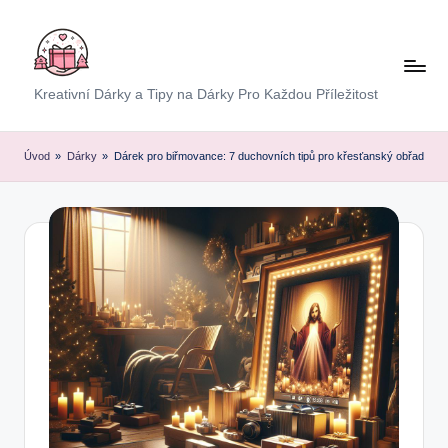
Skip
to
content
E
Kreativní Dárky a Tipy na Dárky Pro Každou Příležitost
x
p
Úvod
»
Dárky
»
Dárek pro biřmovance: 7 duchovních tipů pro křesťanský obřad
r
e
s
D
á
r
e
k