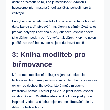
dobré se zaměřit na to, zda je medailonek vyroben z
hypoalergenních materiálů, což zajišťuje pohodlí i pro ty
citlivější.
Při výběru kříže nebo medailonku nezapomeňte na hodnotu
daru, kterou tvoří především myšlenka a záměr. Zvažte, co
pro vás dotyčný znamená a jaký duchovní aspekt chcete
jeho dárkem podtrhnout. Vytvořte tak dárek, který ho nejen
potěší, ‌ale také⁤ ho povede na jeho duchovní cestě.
3: Kniha modliteb pro
biřmovance
Mít po ruce modlitební knihu je nejen praktické, ale i
hluboce osobní dárek pro biřmovance. Tato kniha ⁤je doslova
oknem do duchovního světa, které může mladému
křesťanovi pomoci utvářet jeho víru a ​prohlubovat osobní
vztah s Bohem.
Modlitby obsažené v‌ knize
poskytnou
inspiraci, vedení a útěchu nejen na den‌ biřmování, ale i ⁢v
dalších chvilkách víry.