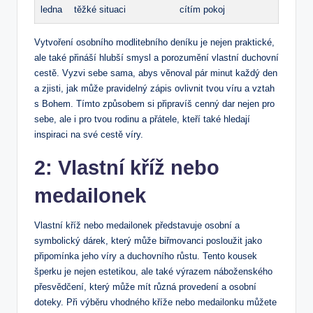
ledna
těžké situaci
cítím ‍pokoj
Vytvoření osobního modlitebního deníku je nejen praktické,
ale také přináší hlubší smysl a porozumění vlastní duchovní​
cestě. Vyzvi sebe sama,⁢ abys věnoval pár minut ⁢každý den
a zjisti, jak může pravidelný⁢ zápis‌ ovlivnit tvou víru ⁢a vztah
s Bohem. Tímto způsobem si připravíš cenný dar​ nejen pro
sebe, ale i pro tvou rodinu a přátele, ‌kteří také hledají
inspiraci na⁣ své cestě víry.
2: Vlastní ​kříž nebo
medailonek
Vlastní ⁣kříž nebo‌ medailonek‍ představuje osobní a
symbolický dárek, který může biřmovanci posloužit jako
připomínka jeho víry a duchovního růstu. Tento kousek
šperku je nejen estetikou, ale také výrazem náboženského
přesvědčení, který může mít různá provedení a osobní
doteky. ​Při ⁤výběru vhodného kříže nebo medailonku můžete