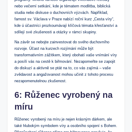
nebo večerní setkání, kde je tématem modlitba, biblická
studia nebo diskuse o duchovních výzvách. Například,
farnost​ sv. Václava v Praze nabízí roční kurz „Cesta víry“,⁤
kde ú⁢ účastníci prozkoumávají klíčová témata křesťanství a
sdílejí své zkušenosti a otázky v rámci ⁢skupiny.
Na závěr se nebojte zainvestovat do svého duchovního⁤
rozvoje. Účast na kurzech‍ rozjímání může⁤ být
transformativním ⁣zážitkem, který obohatí vaše ⁤vnímání víry
a posílí vás na cestě k biřmování. ‍Nezapomeňte se⁤ zapojit
do diskuzí a ⁣aktivně se ptát na to, co vás zajímá ⁢– ​vaše
⁣zvědavost a angažovanost mohou učinit z‍ tohoto procesu
nezapomenutelnou zkušenost.
6: Růženec⁣ vyrobený na
míru
Růženec vyrobený na míru je nejen ‌krásným dárkem, ale
také hlubokým symbolem víry a osobního spojení s Bohem.