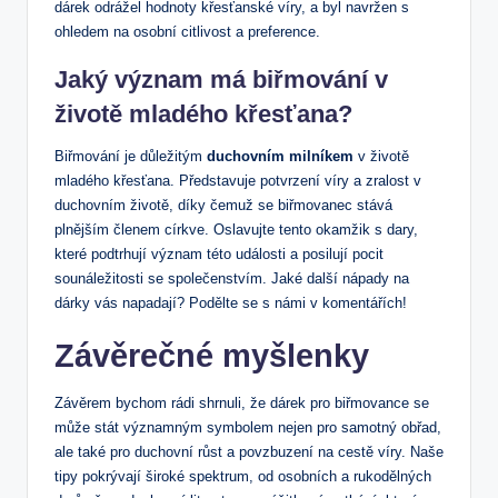
dárek​ odrážel hodnoty ‌křesťanské víry, a ⁣byl navržen s
ohledem na osobní citlivost a​ preference.
Jaký význam má biřmování ​v
životě mladého křesťana?
Biřmování je důležitým
duchovním milníkem
v životě
⁤mladého křesťana. Představuje potvrzení víry⁢ a zralost v
duchovním životě, ‌díky čemuž se biřmovanec stává
plnějším členem církve. Oslavujte tento okamžik ‌s ⁤dary,⁤
které podtrhují význam této události a posilují pocit
sounáležitosti se společenstvím. Jaké další nápady na
dárky vás napadají? Podělte se s námi v komentářích!
Závěrečné myšlenky
Závěrem bychom rádi shrnuli, že dárek pro biřmovance se
může stát významným symbolem nejen pro samotný ‌obřad,
ale také pro duchovní růst a povzbuzení na cestě víry.⁣ Naše
tipy pokrývají široké spektrum, od osobních a rukodělných