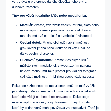
vzít v úvahu preference daného člověka, jeho styl a
duchovní zaměření.
Tipy pro‌ výběr ideálního​ kříže nebo medailonku:
Materiál:
Zvažte, zda zvolit tradiční stříbro, zlato nebo
modernější materiály jako nerezovou ocel.‌ Každý
materiál má své estetické a symbolické vlastnosti.
Osobní dotek:
⁢Mnoho obchodů nabízí ⁣možnost
gravírování jména nebo krátkého vzkazu, což​ dá
dárku osobní charakter.
Duchovní symbolika:
​ Kromě klasických ⁢křížů
můžete zvolit medailonek s vyobrazením patrona,
některé mohou mít také prostor pro vložení fotografie,
což dává možnost mít blízkou osobu vždy na dosah.
Pokud se rozhodnete pro medailonek, můžete také zvážit
jeho design. Mnoho medailonků ‌má různé tvary a velikosti,⁣
které odpovídají osobnosti obdarovaného
. Dokonce je
možné najít medailonky s vyobrazením různých svatých,
které by obdarovaný mohl považovat za inspirativní. Také je