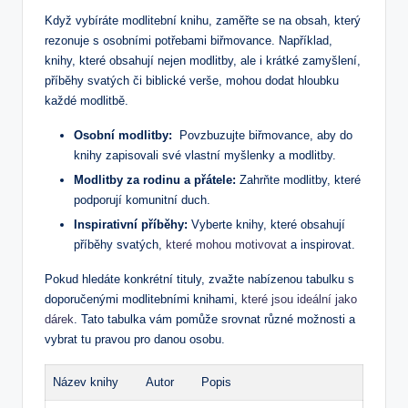
Když vybíráte modlitební⁤ knihu, zaměřte se na obsah, který
rezonuje s osobními potřebami biřmovance. Například,
knihy, které obsahují nejen modlitby, ale i krátké zamyšlení,
příběhy svatých ⁣či ⁣biblické verše, ⁢mohou dodat hloubku
každé modlitbě.
Osobní modlitby:
‌ Povzbuzujte biřmovance, aby do
knihy zapisovali své vlastní myšlenky a modlitby.
Modlitby za rodinu a přátele:
Zahrňte modlitby, které‍
podporují komunitní duch.
Inspirativní‍ příběhy:
Vyberte knihy, ⁢které obsahují
příběhy svatých,
které mohou motivovat
a inspirovat.
Pokud hledáte konkrétní tituly, zvažte nabízenou tabulku‌ s
doporučenými modlitebními knihami,
které jsou ideální jako
dárek
.⁤ Tato tabulka vám pomůže srovnat různé možnosti a
vybrat ⁤tu pravou⁣ pro⁢ danou osobu.
Název knihy
Autor
Popis