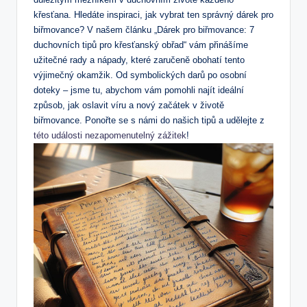
křesťana. Hledáte inspiraci, jak vybrat ten správný dárek​ pro
biřmovance? V našem⁤ článku „Dárek pro biřmovance: 7
‌duchovních tipů pro křesťanský obřad“ vám přinášíme​
užitečné rady a nápady, které zaručeně obohatí tento
výjimečný okamžik. Od symbolických darů po osobní
doteky – jsme tu, abychom vám pomohli najít ideální
způsob, ⁢jak oslavit víru a nový začátek v životě
biřmovance. Ponořte se s námi do našich tipů a udělejte z
této události nezapomenutelný zážitek
!