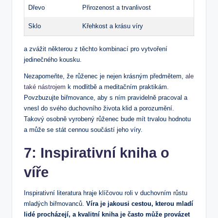
Dřevo
Přirozenost a trvanlivost
Sklo
Křehkost a‍ krásu víry
a zvážit některou z těchto kombinací pro vytvoření
jedinečného​ kousku.
Nezapomeňte, že růženec je nejen krásným⁤ předmětem,
ale
také nástrojem
‌ k modlitbě a meditačním praktikám.​
Povzbuzujte biřmovance, aby s ním pravidelně pracoval a ​
vnesl do svého duchovního​ života ⁣klid a ​porozumění.
Takový ‍osobně vyrobený růženec bude mít trvalou hodnotu
a může se stát cennou součástí jeho víry.
7: Inspirativní kniha o
víře
Inspirativní literatura hraje klíčovou​ roli v duchovním růstu
mladých biřmovanců.
Víra je jakousi cestou, kterou mladí
lidé procházejí, a kvalitní kniha je často může provázet