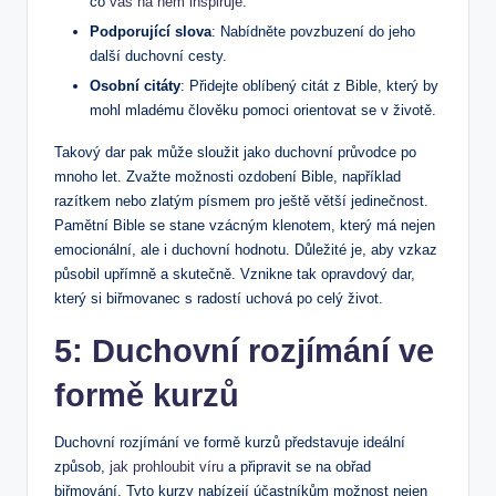
co
vás na něm inspiruje
.
Podporující slova
: Nabídněte povzbuzení do jeho
další duchovní cesty.
Osobní‍ citáty
:‌ Přidejte oblíbený citát ⁤z Bible, který⁢ by​
mohl mladému člověku pomoci orientovat⁢ se v životě.
Takový dar pak může sloužit jako duchovní průvodce po
mnoho let. Zvažte možnosti ozdobení Bible, například
razítkem nebo‌ zlatým písmem⁤ pro ještě větší jedinečnost.
Pamětní Bible se stane vzácným​ klenotem, který má nejen
emocionální, ale i duchovní hodnotu. Důležité je, aby vzkaz
působil upřímně a skutečně. Vznikne tak opravdový dar,
který si biřmovanec s radostí uchová po‍ celý život.
5: Duchovní rozjímání ve
formě kurzů
Duchovní rozjímání ve formě ​kurzů představuje ideální
způsob,
jak prohloubit víru
a ‌připravit ⁣se na ‌obřad
biřmování. Tyto kurzy nabízejí účastníkům možnost nejen