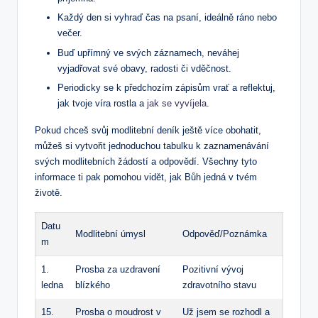
Každý den ​si vyhraď čas⁢ na psaní, ideálně ráno ⁢nebo
večer.
Buď upřímný ve svých záznamech, neváhej
vyjadřovat své obavy, radosti či​ vděčnost.
Periodicky se k předchozím zápisům vrať a⁤ reflektuj,
jak ‍tvoje víra rostla a
jak se vyvíjela
.
Pokud chceš svůj modlitební deník ještě více obohatit,
můžeš si vytvořit ⁣jednoduchou tabulku k zaznamenávání
svých ‍modlitebních žádostí a odpovědí. Všechny tyto
informace ⁣ti‍ pak pomohou vidět, jak Bůh jedná v tvém‌
životě.
Datu
Modlitební úmysl
Odpověď/Poznámka
m
1.
Prosba za uzdravení
Pozitivní vývoj
ledna
blízkého
zdravotního stavu
15.
Prosba o moudrost v
Už jsem se ‍rozhodl a