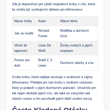
Zde ⁤je doporučení pro výběr inspirativní knihy o‌ víře, která
by mohla být vynikajícím dárkem pro biřmovance:
Název knihy
Autor
Hlavní téma
Richard
Modlitba a duchovní⁢
Jak se modlit
Foster
život
Vkroč do
Louis De
Životy svatých a ​jejich
tajemství
Wohl
inspirace
Pomoc pro
Bratři C.S.
Duchovní otázky ‍a víra
‌duši
Lewis
Zvolte knihu, která nejlépe rezonuje s‌ osobností a zájmy
biřmovance. Předejte⁢ jim tuto knihu s osobním vzkazem,
který je podpoří v jejich duchovním putování. Umožníte jim
tak nejen obohatit jejich víru, ale také se zamyslet nad
vlastní cestou ​a tím povzbudit jejich další osobní rozvoj.