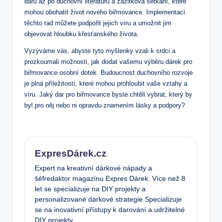
darů až‌ po duchovní literaturu a zážitková ⁤setkání, které
mohou obohatit život nového biřmovance. ⁣Implementací
těchto rad můžete podpořit jejich víru a umožnit jim
objevovat hloubku křesťanského života.
Vyzýváme vás, abyste ⁣tyto myšlenky vzali ​k‌ srdci ⁣a
‌prozkoumali možnosti, jak dodat vašemu výběru​ dárek pro
biřmovance osobní dotek. Budoucnost duchovního⁢ rozvoje
je plná příležitostí, které mohou prohloubit vaše vztahy a
víru. Jaký dar ⁢pro biřmovance‌ byste chtěli vybrat, který by
byl pro něj nebo ni opravdu znamením lásky a podpory?
ExpresDárek.cz
Expert na kreativní dárkové nápady a
šéfredaktor magazínu Expres Dárek. Více než 8
let se specializuje na DIY projekty a
personalizované dárkové strategie.Specializuje
se na inovativní přístupy k darování a udržitelné
DIY projekty.