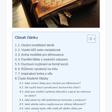
Obsah článku
1: Osobní modlitební deník
2: Vlastní ​kříž nebo medailonek
3: Kniha modliteb pro biřmovance
4: Pamětní Bible s⁤ osobním vzkazem
5: Duchovní rozjímání ve formě kurzů
6: Růženec⁣ vyrobený na míru
7: Inspirativní kniha o víře
Často Kladené‍ Otázky
Jaké osobní dárky jsou vhodné pro biřmovance?
Jak využít dary k povzbuzení duchovního růstu?
Jaké jsou ⁤tradiční symboly biřmování a jak je lze zahrnout
do dárku?
Jaký dárek by měl symbolizovat komunitu a podporu?
Jaké aktivity mohu⁣ naplánovat po obřadu ⁣biřmování?
Jaké zásady⁣ byste měli zvážit při výběru dárku pro