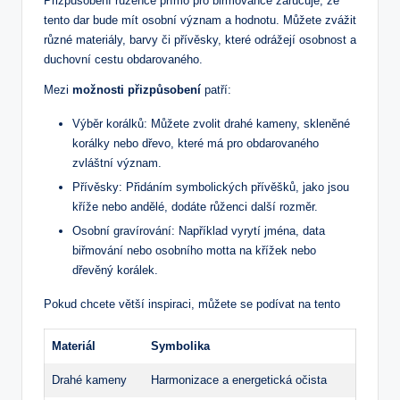
Přizpůsobení růžence přímo pro biřmovance zaručuje, že
tento dar bude mít osobní ‍význam a ‌hodnotu. Můžete zvážit⁤
různé materiály, barvy či přívěsky, které⁤ odrážejí ⁣osobnost a
duchovní cestu obdarovaného.
Mezi
možnosti přizpůsobení
patří:
Výběr korálků: Můžete zvolit drahé kameny, skleněné
korálky nebo dřevo, které ⁤má pro obdarovaného
zvláštní význam.
Přívěsky: Přidáním symbolických přívěšků, jako jsou
kříže nebo andělé, dodáte růženci ⁤další rozměr.
Osobní gravírování: Například vyrytí jména, data
biřmování nebo osobního motta na křížek nebo
dřevěný korálek.
Pokud chcete ​větší inspiraci, můžete se podívat na tento
Materiál
Symbolika
Drahé kameny
Harmonizace a‌ energetická očista