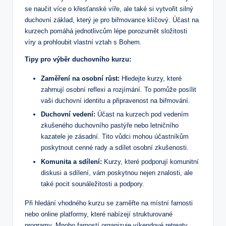
se naučit více o křesťanské ‍víře, ale také si vytvořit silný
duchovní základ, který je pro biřmovance klíčový. Účast na
‍kurzech pomáhá jednotlivcům lépe porozumět složitosti
⁢víry​ a prohloubit vlastní vztah s Bohem.
Tipy pro výběr duchovního kurzu:
Zaměření na osobní růst:
Hledejte kurzy, které
zahrnují osobní reflexi a rozjímání. To pomůže posílit
vaši duchovní identitu a připravenost na biřmování.
Duchovní vedení:
Účast ⁢na kurzech pod vedením
⁤zkušeného duchovního pastýře nebo letničního
kazatele⁤ je zásadní. Tito vůdci mohou účastníkům
poskytnout cenné rady a sdílet osobní zkušenosti.
Komunita a sdílení:
Kurzy, které podporují komunitní‌
diskusi a sdílení, vám ⁢poskytnou nejen znalosti, ale
také pocit​ sounáležitosti a podpory.
Při hledání vhodného‍ kurzu se zaměřte na místní farnosti⁣
nebo ⁢online platformy, ⁢které nabízejí strukturované​
programy. Mnoho farností organizuje víkendové retreaty