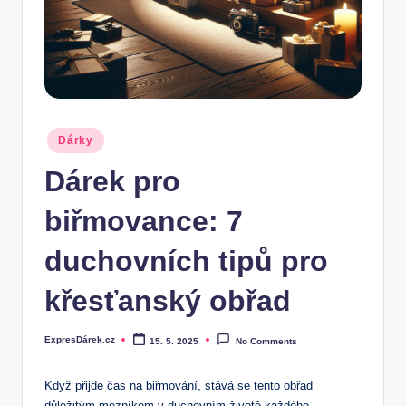
.
c
z
Posted
Dárky
in
Dárek pro
biřmovance: 7
duchovních tipů pro
křesťanský obřad
ExpresDárek.cz
15. 5. 2025
No Comments
Posted
by
Když přijde čas na biřmování, stává se tento obřad
důležitým mezníkem v duchovním životě každého