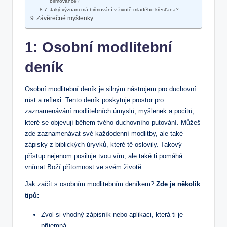
biřmovance?
Jaký význam má biřmování ​v životě mladého křesťana?
Závěrečné myšlenky
1: Osobní modlitební
deník
Osobní modlitební⁤ deník je silným nástrojem pro duchovní
růst a⁢ reflexi.‍ Tento deník poskytuje‍ prostor pro
zaznamenávání modlitebních úmyslů, myšlenek a pocitů,‌
které‌ se ⁣objevují během tvého duchovního ​putování. Můžeš
zde ‌zaznamenávat své každodenní modlitby,⁣ ale ⁣také
zápisky z biblických úryvků, které tě oslovily. Takový
přístup nejenom posiluje tvou ​víru, ale také ti​ pomáhá
vnímat Boží‌ přítomnost ve svém životě.
Jak začít s osobním modlitebním deníkem?
Zde je několik
⁣tipů:
Zvol ⁤si vhodný zápisník nebo aplikaci,⁤ která ti je
příjemná.