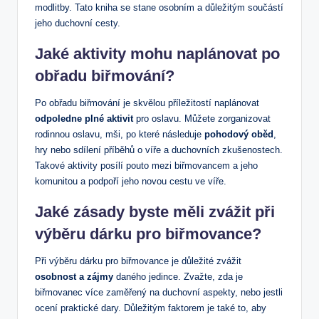
modlitby. Tato kniha se stane ⁢osobním a důležitým⁤ součástí
jeho duchovní cesty.
Jaké aktivity mohu⁣ naplánovat po
obřadu ⁣biřmování?
Po obřadu ⁣biřmování je skvělou příležitostí naplánovat
odpoledne plné ‌aktivit
pro oslavu. Můžete zorganizovat
rodinnou oslavu, ​mši, po které následuje
pohodový oběd
,
hry nebo sdílení příběhů o ⁢víře a duchovních zkušenostech.
Takové aktivity posílí⁣ pouto mezi biřmovancem⁤ a jeho
komunitou a podpoří jeho novou cestu‍ ve víře.
Jaké zásady⁣ byste měli zvážit při
výběru dárku pro biřmovance?
Při‌ výběru dárku pro biřmovance je důležité zvážit
osobnost a zájmy
daného jedince. Zvažte, zda je
biřmovanec více zaměřený na ⁣duchovní aspekty, nebo jestli
ocení praktické dary. Důležitým faktorem je také to, aby