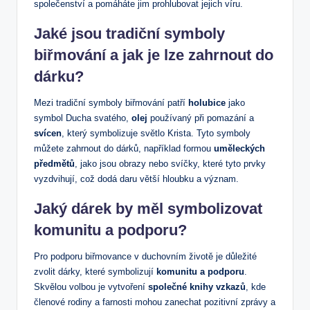
společenství a pomáháte ‍jim ​prohlubovat jejich víru.
Jaké jsou ⁤tradiční symboly
biřmování a jak je lze zahrnout do
dárku?
Mezi tradiční⁤ symboly biřmování patří
holubice
jako
symbol Ducha svatého,
olej
používaný při pomazání a
svícen
, který⁣ symbolizuje světlo Krista. Tyto symboly
můžete zahrnout do dárků, například⁣ formou
uměleckých
předmětů
, jako jsou obrazy⁤ nebo svíčky, které​ tyto prvky
vyzdvihují, což dodá daru větší hloubku a význam.
Jaký dárek by měl symbolizovat
komunitu a podporu?
Pro ⁢podporu biřmovance v duchovním životě je důležité
zvolit dárky, ‍které⁢ symbolizují
komunitu⁢ a podporu
.
Skvělou ⁤volbou je vytvoření
společné ⁣knihy vzkazů
, kde
členové rodiny a⁢ farnosti mohou ⁢zanechat pozitivní ‍zprávy⁤ a