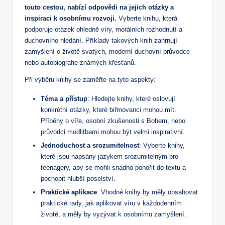
touto cestou, nabízí odpovědi na jejich​ otázky a
inspiraci k osobnímu rozvoji.
Vyberte knihu, která
‍podporuje ‍otázek ohledně víry, morálních rozhodnutí a
duchovního hledání. ⁣Příklady takových knih⁢ zahrnují
zamyšlení o životě svatých, ‍moderní duchovní⁢ průvodce‌
nebo autobiografie známých⁢ křesťanů.
Při výběru knihy ⁣se zaměřte ⁣na tyto aspekty:
Téma a přístup
: ⁤Hledejte knihy, které oslovují
konkrétní ⁢otázky, které biřmovanci mohou mít.
Příběhy o víře, osobní zkušenosti s Bohem, nebo⁢
průvodci modlitbami mohou být velmi inspirativní.
Jednoduchost a srozumitelnost
: Vyberte knihy,⁣
které jsou⁤ napsány jazykem srozumitelným pro
teenagery, aby se mohli snadno ponořit do‌ textu a
pochopit hlubší ⁤poselství.
Praktické aplikace
: Vhodné knihy by měly obsahovat
praktické rady, jak aplikovat víru v každodenním
‌životě, a‌ měly⁣ by vyzývat k osobnímu zamyšlení.