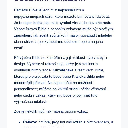
Pamětní Bible je jedním z nejcennějších a
nejvýznamnějších darů, které můžete biřmovanci darovat.
Je to ‌nejen kniha, ale ​také symbol víry a duchovního růstu.
Vzpomínková Bible s osobním ‍vzkazem může být skvělým
způsobem, ​jak ‌sdělit svůj životní ‍názor, povzbudit‍ mladého
člena‌ církve a poskytnout mu duchovní oporu na‌ jeho
cestě.
Při výběru Bible se zaměřte na její velikost, typ vazby a
design. Vyberte si takový styl, který je v souladu s
osobností biřmovance. Můžete také zvážit verzi Bible,
kterou preferuje, zda ‍to bude třeba Kralická ​Bible⁤ nebo
modernější překlad. Ne zapomeňte na možnost
personalizace; můžete na vnitřní⁤ stranu přidat ⁤věnování
nebo osobní vzkaz, který mu bude‌ připomínat tuto
výjimečnou událost.
Zde je ⁢několik tipů, jak‌ napsat ⁤osobní vzkaz:
Reflexe
: ​Zmiňte, jaký byl ⁣váš vztah s ⁣biřmovancem, a