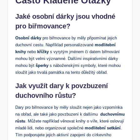
Často Kladené‍ Otázky
Jaké osobní dárky jsou vhodné
pro biřmovance?
Osobní dárky
pro biřmovance by měly připomínat⁤ jejich
duchovní cestu. Například personalizované
modlitební
knihy
nebo‍
křížky
s vyrytým jménem či datem‍ biřmování
mohou být velmi významné. Dalšími inspirativními dárky
mohou být
šperky
s náboženskými symboly, které mohou
⁢sloužit jako trvalá památka na tento důležitý obřad.
Jak využít dary k povzbuzení
duchovního růstu?
Dary pro biřmovance by měly sloužit ⁣nejen jako vzpomínka
na obřad, ale také ‍jako povzbuzení k​ dalšímu ‍
duchovnímu
růstu
.⁣ Můžete⁤ například věnovat knihy o víře, které oslovují
mladé lidi, nebo organizovat společné
modlitební setkání
.
Tím podporujete jejich aktivní zapojení⁢ do církevního