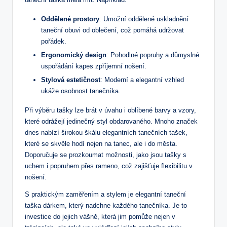
Oddělené prostory
: Umožní oddělené uskladnění
taneční obuvi od oblečení, což pomáhá udržovat
pořádek.
Ergonomický design
: Pohodlné popruhy a důmyslné
uspořádání kapes zpříjemní nošení.
Stylová estetičnost
: Moderní a elegantní vzhled
ukáže osobnost tanečníka.
Při výběru tašky lze brát v úvahu i oblíbené barvy a vzory,
které odrážejí jedinečný styl obdarovaného. Mnoho značek
dnes nabízí širokou škálu elegantních tanečních tašek,
které se skvěle hodí nejen na tanec, ale i do města.
Doporučuje se prozkoumat možnosti, jako jsou tašky s
uchem i popruhem přes rameno, což zajišťuje flexibilitu v
nošení.
S praktickým zaměřením a stylem je elegantní taneční
taška dárkem, který nadchne každého tanečníka. Je to
investice do jejich vášně, která jim pomůže nejen v