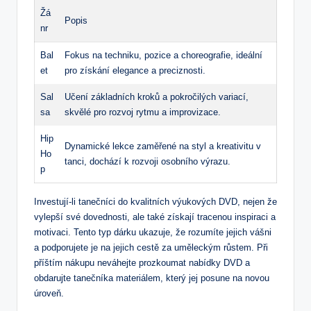
Žá
Popis
nr
Bal
Fokus na techniku, pozice a choreografie, ideální
et
pro získání elegance a preciznosti.
Sal
Učení základních kroků a pokročilých variací,
sa
skvělé pro rozvoj rytmu a improvizace.
Hip
Dynamické lekce zaměřené na styl a kreativitu v
Ho
tanci, dochází k rozvoji osobního výrazu.
p
Investují-li tanečníci do kvalitních výukových DVD, nejen že
vylepší své dovednosti, ale také získají tracenou inspiraci a
motivaci. Tento typ dárku ukazuje, že rozumíte jejich vášni
a podporujete je na jejich cestě za uměleckým růstem. Při
příštím nákupu neváhejte prozkoumat nabídky DVD a
obdarujte tanečníka materiálem, který jej posune na novou
úroveň.