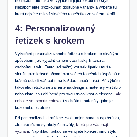
trénincích, ale také ve vyjádření jejich osobního stylu.
Nezapomeňte prozkoumat dostupné varianty a vyberte tu,
která nejvíce osloví skvělého tanečníka ve vašem okolí!
4: Personalizovaný
řetízek s krokem
Vytvoření personalizovaného řetízku s krokem je skvělým
způsobem, jak vyjádřit uznání vaší lásky k tanci a
osobnímu stylu. Tento jedinečný kousek šperku může
sloužit jako krásná připomínka vašich tanečních úspěchů a
krásně doladí váš outfit na každou taneční akci. Při výběru
takového řetízku se zaměřte na design a materiály – stříbro
nebo zlato jsou oblíbené pro svou trvanlivost a eleganci,
ale
nebojte se experimentovat
i s dalšími materiály, jako je
kůže nebo bižuterie.
Při personalizaci si můžete zvolit nejen barvu a typ řetízku,
ale také různé symboly či iniciály,
které pro vás mají
význam
. Například, pokud se věnujete konkrétnímu stylu