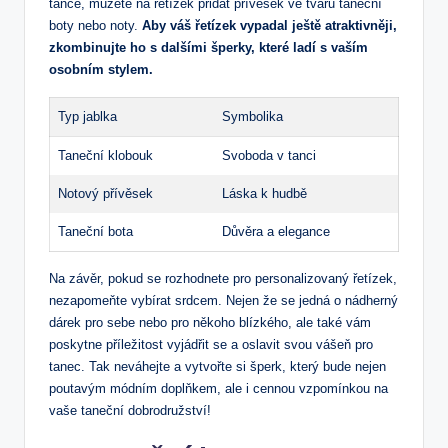
tance, můžete na řetízek přidat přívěsek ve tvaru taneční
boty nebo noty.
Aby váš řetízek vypadal ještě atraktivněji,
zkombinujte ho s dalšími šperky, které ladí s vaším
osobním stylem.
Typ jablka
Symbolika
Taneční klobouk
Svoboda v tanci
Notový přívěsek
Láska k hudbě
Taneční bota
Důvěra a elegance
Na závěr, pokud se rozhodnete pro personalizovaný řetízek,
nezapomeňte vybírat srdcem. Nejen že se jedná o nádherný
dárek pro sebe nebo pro někoho blízkého, ale také vám
poskytne příležitost vyjádřit se a oslavit svou vášeň pro
tanec. Tak neváhejte a vytvořte si šperk, který bude nejen
poutavým módním doplňkem, ale i cennou vzpomínkou na
vaše taneční dobrodružství!