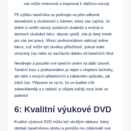
vás může motivovat a inspirovat k dalšímu rozvoji.
Při výběru tanečníka se podívejte na jeho odborné
dovednosti a zkušenosti s žánrem, který vás zajímá. Je
dobré si ověřit názory ostatních studentů a možná si
domluvit zkušební lekci, abyste zjistili, zda je daný trenér
pro vás ten pravý. Mnozí profesionálové nabízejí online
lekce, což může být skvělou příležitostí, pokud máte
omezený čas nebo se nacházíte daleko od tanečních škol.
Neváhejte a posuňte své taneční umění na další úroveň.
Taneční kurz s profesionálem je nejen o zlepšení techniky,
ale také o nových přátelstvích a zábavném způsobu, jak
trávit čas. Připravte se na to, že se budete cítit
sebevědoměji a s radostí si užijete každý nový krok na
parketu!
6: Kvalitní výukové DVD
Kvalitní výukové DVD může být skvělým dárkem, který
obohatí tanečníkovu sbírku a pomůže mu zdokonalit své