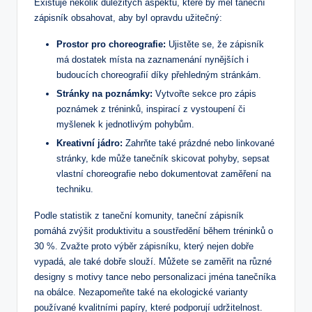
Existuje několik důležitých aspektů, které by měl taneční
zápisník obsahovat, aby byl opravdu užitečný:
Prostor pro choreografie:
Ujistěte se, že zápisník
má dostatek místa na zaznamenání nynějších i
budoucích choreografií díky přehledným stránkám.
Stránky na poznámky:
Vytvořte sekce pro zápis
poznámek z tréninků, inspirací z vystoupení či
myšlenek k jednotlivým pohybům.
Kreativní jádro:
Zahrňte také prázdné nebo linkované
stránky, kde může tanečník skicovat pohyby, sepsat
vlastní choreografie nebo dokumentovat zaměření na
techniku.
Podle statistik z taneční komunity, taneční zápisník
pomáhá zvýšit produktivitu a soustředění během tréninků o
30 %. Zvažte proto výběr zápisníku, který nejen dobře
vypadá, ale také dobře slouží. Můžete se zaměřit na různé
designy s motivy tance nebo personalizaci jména tanečníka
na obálce. Nezapomeňte také na ekologické varianty
používané kvalitními papíry, které podporují udržitelnost.