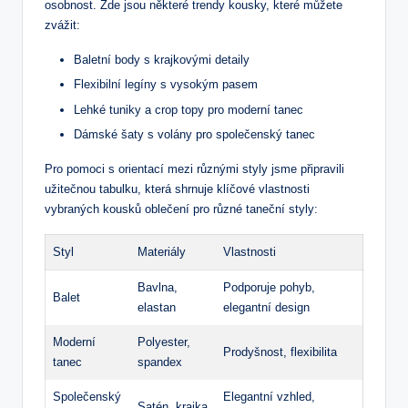
osobnost. Zde jsou některé trendy kousky, které můžete
zvážit:
Baletní body s krajkovými detaily
Flexibilní legíny s vysokým pasem
Lehké tuniky a crop topy pro moderní tanec
Dámské šaty s volány pro společenský tanec
Pro pomoci s orientací mezi různými styly jsme připravili
užitečnou tabulku, která shrnuje klíčové vlastnosti
vybraných kousků oblečení pro různé taneční styly:
Styl
Materiály
Vlastnosti
Bavlna,
Podporuje pohyb,
Balet
elastan
elegantní design
Moderní
Polyester,
Prodyšnost, flexibilita
tanec
spandex
Společenský
Elegantní vzhled,
Satén, krajka