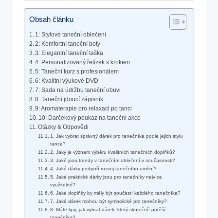
Obsah článku
1: Stylové taneční oblečení
2: Komfortní taneční boty
3: Elegantní taneční taška
4: Personalizovaný řetízek s krokem
5: Taneční kurz s profesionálem
6: Kvalitní výukové DVD
7: Sada na údržbu taneční obuvi
8: Taneční jdoucí zápisník
9: Aromaterapie pro relaxaci po tanci
10: Darčekový poukaz na taneční akce
Otázky & Odpovědi
1. Jak vybrat správný dárek pro tanečníka podle jejich stylu
tance?
2. Jaký je význam výběru kvalitních tanečních doplňků?
3. Jaké jsou trendy v tanečním oblečení v současnosti?
4. Jaké dárky podpoří rozvoj tanečního umění?
5. Jaké praktické dárky jsou pro tanečníky nejvíce
využitelné?
6. Jaké doplňky by měly být součástí každého tanečníka?
7. Jaké dárek mohou být symbolické pro tanečníky?
8. Máte tipy, jak vybrat dárek, který skutečně potěší
tanečníka?