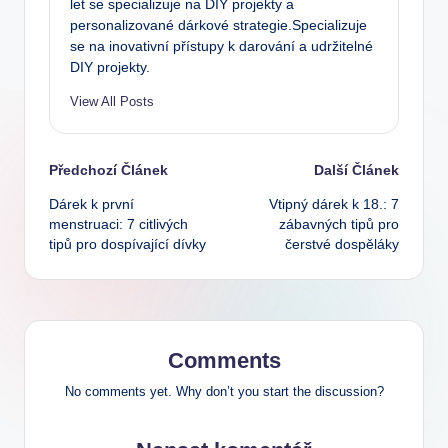
let se specializuje na DIY projekty a
personalizované dárkové strategie.Specializuje
se na inovativní přístupy k darování a udržitelné
DIY projekty.
View All Posts
Post
Předchozí Článek
Další Článek
Dárek k první
Vtipný dárek k 18.: 7
navigation
menstruaci: 7 citlivých
zábavných tipů pro
tipů pro dospívající dívky
čerstvé dospěláky
Comments
No comments yet. Why don’t you start the discussion?