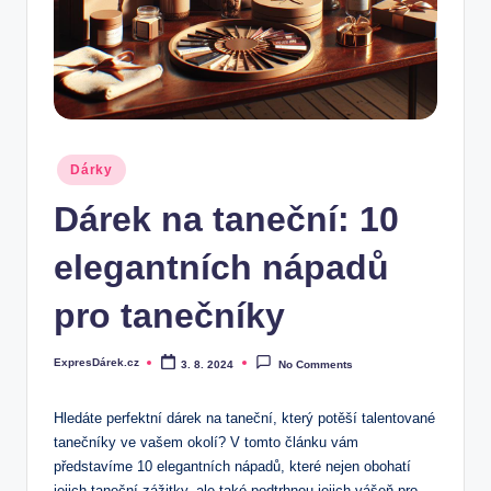
.
c
z
Posted
Dárky
in
Dárek na taneční: 10
elegantních nápadů
pro tanečníky
ExpresDárek.cz
3. 8. 2024
No Comments
Posted
by
Hledáte perfektní dárek na taneční, který potěší talentované
tanečníky ve vašem okolí? V tomto článku vám
představíme 10 elegantních nápadů, které nejen obohatí
jejich taneční zážitky, ale také podtrhnou jejich vášeň pro