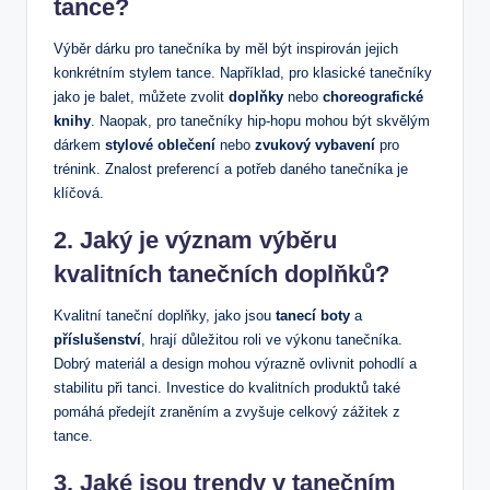
tance?
Výběr dárku pro tanečníka by měl být inspirován jejich
konkrétním stylem tance. Například, pro klasické tanečníky
jako je balet, můžete zvolit
doplňky
nebo
choreografické
knihy
. Naopak, pro tanečníky hip-hopu mohou být skvělým
dárkem
stylové oblečení
nebo
zvukový vybavení
pro
trénink. Znalost preferencí a potřeb daného tanečníka je
klíčová.
2. Jaký je význam výběru
kvalitních tanečních doplňků?
Kvalitní taneční doplňky, jako jsou
tanecí boty
a
příslušenství
, hrají důležitou roli ve výkonu tanečníka.
Dobrý materiál a design mohou výrazně ovlivnit pohodlí a
stabilitu při tanci. Investice do kvalitních produktů také
pomáhá předejít zraněním a zvyšuje celkový zážitek z
tance.
3. Jaké jsou trendy v tanečním