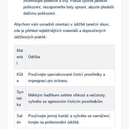
zkontrolujte podešve a švy. Pokud zjistíte jakékoli
poškození, nezapomeňte boty opravit, abyste předešli
dalšímu poškození.
Abychom vám usnadnili orientaci v údržbě taneční obuvi,
zde je přehled nejběžnějších materiálů a doporučených
údržbových praktik:
Mat
eriá
Údržba
l
Kůž
Používejte specializované čisticí prostředky a
e
impregnaci pro ochranu.
Syn
Měkkým hadříkem setřete vlhkost a nečistoty;
teti
vyhněte se agresivním čisticím prostředkům.
ka
Sat
Používejte jemný kartáč a vyhněte se namáčení;
én
trvejte na profesionální údržbě.