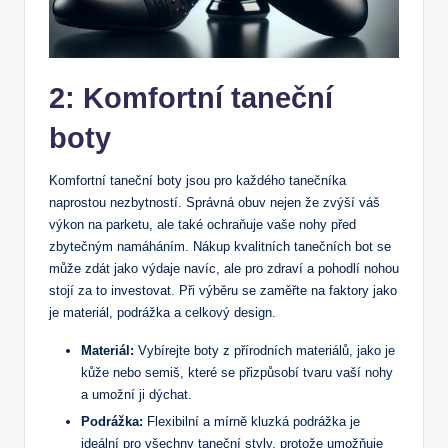
2: Komfortní taneční
boty
Komfortní taneční boty jsou pro každého tanečníka
naprostou nezbytností. Správná obuv nejen že zvýší váš
výkon na parketu, ale také ochraňuje vaše nohy před
zbytečným namáháním. Nákup kvalitních tanečních bot se
může zdát jako výdaje navíc, ale pro zdraví a pohodlí nohou
stojí za to investovat. Při výběru se zaměřte na faktory jako
je materiál, podrážka a celkový design.
Materiál:
Vybírejte boty z přírodních materiálů, jako je
kůže nebo semiš, které se přizpůsobí tvaru vaší nohy
a umožní ji dýchat.
Podrážka:
Flexibilní a mírně kluzká podrážka je
ideální pro všechny taneční styly, protože umožňuje