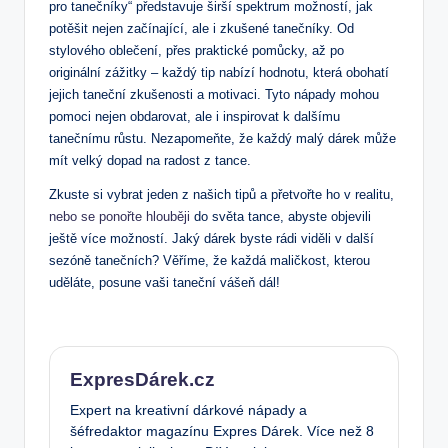
pro tanečníky“ představuje širší spektrum možností, jak
potěšit nejen začínající, ale i zkušené tanečníky. Od
stylového oblečení, přes praktické pomůcky, až po
originální zážitky – každý tip nabízí hodnotu, která obohatí
jejich taneční zkušenosti a motivaci. Tyto nápady mohou
pomoci nejen obdarovat, ale i inspirovat k dalšímu
tanečnímu růstu. Nezapomeňte, že každý malý dárek může
mít velký dopad na radost z tance.
Zkuste si vybrat jeden z našich tipů a přetvořte ho v realitu,
nebo se ponořte hlouběji
do světa tance, abyste objevili
ještě více možností. Jaký dárek byste rádi viděli v další
sezóně tanečních? Věříme, že každá maličkost, kterou
uděláte, posune vaši taneční vášeň dál!
ExpresDárek.cz
Expert na kreativní dárkové nápady a
šéfredaktor magazínu Expres Dárek. Více než 8