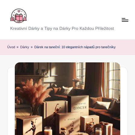
Skip
to
content
E
Kreativní Dárky a Tipy na Dárky Pro Každou Příležitost
x
p
Úvod
»
Dárky
»
Dárek na taneční: 10 elegantních nápadů pro tanečníky
r
e
s
D
á
r
e
k