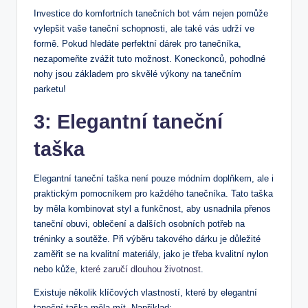
Investice do komfortních tanečních bot vám nejen pomůže
vylepšit vaše taneční schopnosti, ale také vás udrží ve
formě. Pokud hledáte perfektní dárek pro tanečníka,
nezapomeňte zvážit tuto možnost. Koneckonců, pohodlné
nohy jsou základem pro skvělé výkony na tanečním
parketu!
3: Elegantní taneční
taška
Elegantní taneční taška není pouze módním doplňkem, ale i
praktickým pomocníkem pro každého tanečníka. Tato taška
by měla kombinovat styl a funkčnost, aby usnadnila přenos
taneční obuvi, oblečení a dalších osobních potřeb na
tréninky a soutěže. Při výběru takového dárku je důležité
zaměřit se na kvalitní materiály, jako je třeba kvalitní nylon
nebo kůže,
které zaručí dlouhou životnost
.
Existuje několik klíčových vlastností, které by elegantní
taneční taška měla mít. Například: