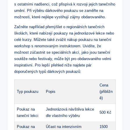
s ostatními nadšenci, což přispívá k rozvoji jejich tanečního
umění. Při výběru dárkového poukazu se zaměřte na
možnosti, které nejlépe vystihují zájmy obdarovaného.
Začněte například přemýšlet o regionálních tanečních
školách, které nabízejí poukazy na jednorázové lekce nebo
celé kurzy. Můžete také zvážit nákup poukazu na taneční
workshop s renomovaným instruktorem. Uvidíte, že
možnost zúčastnit se speciálních akcí, jako jsou taneční
soutěže nebo festivaly, může být pro obdarovaného velmi
inspirativní. Pro lepší přehled níže najdete pár
doporučených typů dárkových poukazů:
Cena
Typ poukazu
Popis
(přibližn
ě)
Poukaz na
Jednorázová návštěva lekce
500 Kč
taneční lekci
dle vlastního výběru
Poukaz na
Účast na intenzivním
1500