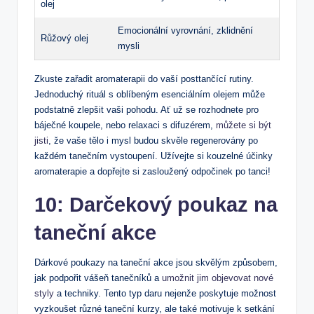
olej
Emocionální vyrovnání, zklidnění
Růžový olej
mysli
Zkuste zařadit aromaterapii do vaší posttančící rutiny.
Jednoduchý rituál s oblíbeným esenciálním olejem může
podstatně zlepšit vaši pohodu. Ať už se rozhodnete pro
báječné koupele, nebo relaxaci s difuzérem,
můžete si být
jisti
, že vaše tělo i mysl budou skvěle regenerovány po
každém tanečním vystoupení. Užívejte si kouzelné účinky
aromaterapie a dopřejte si zasloužený odpočinek po tanci!
10: Darčekový poukaz na
taneční akce
Dárkové poukazy na taneční akce jsou skvělým způsobem,
jak podpořit vášeň tanečníků a
umožnit jim objevovat nové
styly
a techniky. Tento typ daru nejenže poskytuje možnost
vyzkoušet různé taneční kurzy, ale také motivuje k setkání