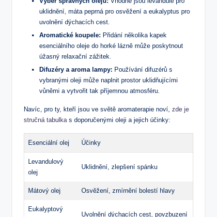
Výběr správných olejů:
Vhodné jsou levandule pro
uklidnění, máta peprná pro osvěžení a eukalyptus pro
uvolnění dýchacích cest.
Aromatické koupele:
Přidání několika kapek
esenciálního oleje do horké lázně může poskytnout
úžasný relaxační zážitek.
Difuzéry a aroma lampy:
Používání difuzérů s
vybranými oleji může naplnit prostor uklidňujícími
vůněmi a vytvořit tak příjemnou atmosféru.
Navíc, pro ty, kteří jsou ve světě aromaterapie noví,
zde je
stručná tabulka
s doporučenými oleji a jejich účinky:
Esenciální olej
Účinky
Levandulový
Uklidnění, zlepšení spánku
olej
Mátový olej
Osvěžení, zmírnění bolestí hlavy
Eukalyptový
Uvolnění dýchacích cest, povzbuzení