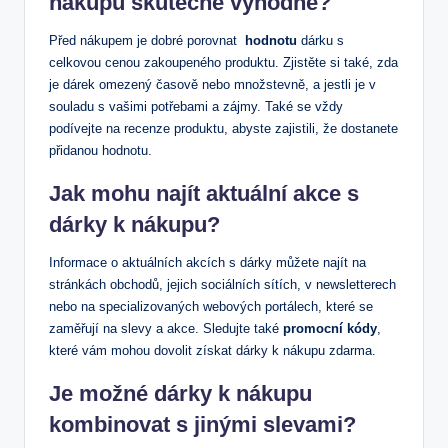
nákupu skutečně ‌výhodné?
Před nákupem ⁢je dobré⁣ porovnat ⁢
hodnotu
dárku s
celkovou cenou zakoupeného produktu. Zjistěte si také,​ zda
je dárek omezený časově nebo množstevně, a jestli ⁣je v
souladu s vašimi potřebami a zájmy. Také se⁣ vždy
podívejte ‍na recenze produktu,⁢ abyste zajistili, že dostanete
přidanou ‍hodnotu.
Jak mohu najít aktuální akce‍ s
dárky⁢ k nákupu?
Informace ⁤o aktuálních akcích s ⁣dárky ​můžete najít na​
stránkách⁢ obchodů, jejich⁤ sociálních ‌sítích, v⁤ newsletterech
nebo na⁣ specializovaných ‍webových portálech, které se
⁣zaměřují na slevy a‍ akce. Sledujte‍ také⁤
promocní kódy
,
‌které vám mohou dovolit získat dárky k ‍nákupu zdarma.
Je možné dárky ​k nákupu
kombinovat​ s⁤ jinými slevami?