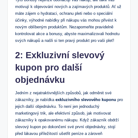
motivují k objevování⁣ nových a zajímavých produktů. Ať už
máte zájem o hydrataci, ochranu ⁢pleti nebo o⁤ speciální
účinky, výhodné ‍nabídky při nákupu vás mohou přivést k
novým oblíbeným produktům. Nezapomeňte pravidelně
kontrolovat akce a bonusy, abyste maximalizovali hodnotu​
svých⁣ nákupů a našli si ten pravý produkt pro vaši pleť!
2: Exkluzivní slevový
kupon pro ‍další
⁢objednávku
Jedním z nejatraktivnějších způsobů,‌ jak ⁢odměnit své‍
zákazníky, je nabídka
exkluzivního ⁤slevového kuponu
pro
jejich ⁣další ⁣objednávku. To není‌ jen jednoduchý
marketingový trik, ⁤ale efektivní ⁣způsob, ‌jak motivovat
zákazníky k opakovanému nákupu. Když‍ zákazník obdrží
slevový kupon ‌po dokončení své první objednávky, stojí
před lákavou příležitostí ušetřit‌ peníze ​a⁣ zároveň