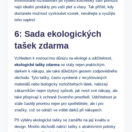
informované rozhodování při výběru kosmetiky vám​ pomůže
najít ideální produkty pro vaši pleť a vlasy. ‌Tak příště, kdy
dostanete možnost vyzkoušet vzorek, neváhejte a využijte‍
toho ⁢naplno!
6: ⁣Sada ekologických
tašek⁢ zdarma
Vzhledem ‍k rostoucímu důrazu ​na ekologii a ⁢udržitelnost, ⁤
ekologické tašky zdarma
se staly nejen praktickým
dárkem k nákupu, ‍ale ⁣také důležitým gestem zodpovědného
obchodu. Tyto tašky, často vyrobené z recyklovaných
materiálů nebo biologicky ​rozložitelných látek, nabízejí
⁤zákazníkům nejen stylový způsob, jak nosit své ⁣nákupy, ale
také ‍přispívají k ochraně životního prostředí. Udržitelnost je​
stále častěji prioritou nejen pro spotřebitele, ale i pro‍
značky, což se odráží​ ve volbě ⁣dárků při nákupech.
Při ​výběru ekologické tašky se zaměřte​ na její kvalitu‍ a
design. Mnoho⁣ obchodů⁤ nabízí​ tašky s atraktivními potisky