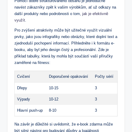
Pomocí dobře​ strukturovaného obsahu je‍ jednoduché
navést zákazníky zpět k vašim výrobkům,⁢ ať⁣ už odkazy​ na
další produkty nebo ‍podrobnosti o tom,
jak je efektivně
využít
.
Pro⁤ zvýšení⁣ atraktivity⁣ může⁤ být užitečné využít vizuální
prvky, jako jsou⁢ infografiky nebo obrázky, které doplní text a
zjednoduší pochopení informací. Přihledněte‌ i k‌ formátu e-
booku, ‌aby byl jeho design čistý a profesionální. Zde​ je‌
příklad tabulky, která by mohla být‍ součástí vaší příručky
zaměřené na fitness:
Cvičení
Doporučené​ opakování
Počty sérií
Dřepy
10-15
3
Výpady
10-12
3
Hlavní push-up
8-10
3
Na závěr je důležité si ⁣uvědomit, že e-book zdarma může
být⁢ silný nástroj pro budování důvěry⁢ a loajálnosti