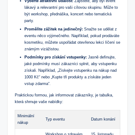
Vyberte ‍atraktivní událost:
Zajistěte, aby byl event
‌lákavý a relevantní pro vaši​ cílovou skupinu. ‍Může ‌to
být​ workshop, přednáška, koncert nebo tematická
party.
Proměňte⁢ zážitek‌ na​ jedinečný:
Snažte se udělat z
eventu něco výjimečného. ⁤Například, ​pokud‍ prodáváte
kosmetiku, můžete ⁢uspořádat⁢ otevřenou lekci líčení⁤ se
‍známým vizážistou.
Podmínky⁣ pro získání vstupenky:
Jasně definujte,
jaké podmínky musí zákazníci splnit, aby vstupenku
získali. Například,⁣ „Získejte vstupenku ⁤na nákup nad
1000​ Kč“ nebo „Kupte tři produkty a ‌získáte‌ jeden
vstup zdarma“.
Praktickou formou, jak informovat zákazníky, je ‍tabulka,
která‍ shrnuje ​vaše nabídky:
Minimální​
Typ eventu
Datum konání
nákup
Workshop o zdravém
15. listopadu​