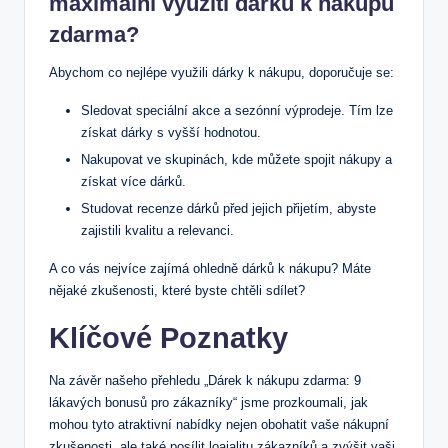
maximální využití dárků k nákupu
zdarma?
Abychom co nejlépe využili​ dárky k nákupu, doporučuje se:
Sledovat speciální ‍akce a ​sezónní ⁤výprodeje. Tím lze
získat dárky ​s vyšší ⁣hodnotou.
Nakupovat ve skupinách, kde ​můžete spojit nákupy a
získat více dárků.
Studovat recenze dárků před jejich přijetím,‍ abyste
zajistili kvalitu a relevanci.
A co vás nejvíce zajímá ‍ohledně dárků k ‌nákupu? ⁣Máte‌
nějaké zkušenosti, které‌ byste chtěli sdílet?
Klíčové Poznatky
Na závěr našeho přehledu „Dárek k⁢ nákupu zdarma: ⁢9
lákavých bonusů ‌pro zákazníky“ ⁣jsme prozkoumali, jak
mohou tyto⁣ atraktivní⁤ nabídky nejen obohatit vaše ⁤nákupní
zkušenosti,⁣ ale také​ posílit loajalitu zákazníků ⁤a zvýšit vaši