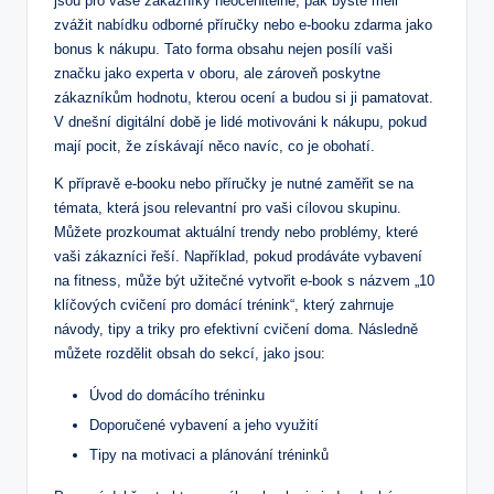
jsou pro⁢ vaše⁤ zákazníky ‍neocenitelné, ⁣pak byste měli
zvážit nabídku odborné příručky ​nebo⁢ e-booku zdarma jako
bonus k nákupu.​ Tato forma obsahu nejen ‍posílí vaši​
značku jako experta v oboru, ale zároveň ⁢poskytne⁣
zákazníkům ⁢hodnotu, kterou ocení a budou si ji pamatovat.
V‌ dnešní digitální době⁤ je lidé⁣ motivováni k ⁣nákupu, pokud
mají pocit,‌ že získávají ‍něco navíc, co je obohatí.
K ​přípravě e-booku nebo ​příručky‌ je⁤ nutné zaměřit se na
⁣témata,⁢ která jsou relevantní ⁢pro vaši cílovou ​skupinu.
Můžete prozkoumat aktuální trendy nebo problémy,​ které
vaši zákazníci řeší. ​Například, pokud prodáváte‌ vybavení
na fitness, může ‌být‍ užitečné vytvořit e-book s názvem ⁤„10
klíčových ⁢cvičení pro domácí trénink“, který zahrnuje
návody, tipy a triky⁤ pro efektivní cvičení doma.⁤ Následně
můžete rozdělit obsah‍ do sekcí, jako jsou:
Úvod do domácího tréninku
Doporučené vybavení a‍ jeho ​využití
Tipy na motivaci a plánování tréninků