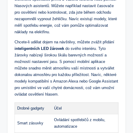
hlasových asistentů. Můžete například nastavit ‍časovače
‍pro​ osvětlení nebo ‌kontrolovat, ‌zda jste během odchodu⁤
nezapomněli vypnout žehličku. Navíc existují modely, které
měří⁤ spotřebu energie, což vám pomůže optimalizovat
náklady na elektřinu.
Chcete-li udělat dojem na návštěvy, můžete ‍zvážit přidání
inteligentních LED žárovek
do ‌svého interiéru. Tyto
žárovky nabízejí širokou ‌škálu barevných ‍možností ‍a
možností nastavení jasu. S pomocí mobilní aplikace
můžete snadno měnit atmosféru vaší místnosti⁢ a vytvářet
dokonalou atmosféru⁤ pro ‌každou příležitost. Navíc, ‍některé
⁢modely ‍kompatibilní s Amazon Alexa nebo Google ​Assistant
pro umístění ve vaší chytré domácnosti,⁢ což vám umožní
ovládat osvětlení hlasem.
Drobné ​gadgety
Účel
Ovládání spotřebičů z​ mobilu,
Smart zásuvky
automatizace