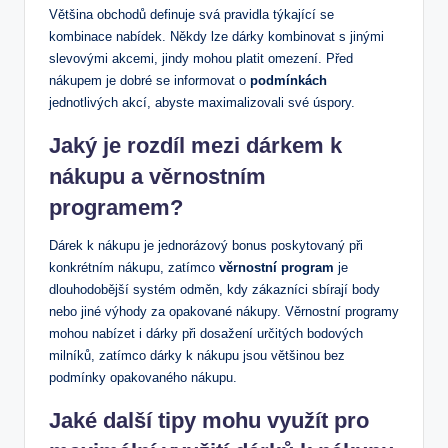
Většina obchodů‌ definuje⁣ svá pravidla týkající se
⁤kombinace nabídek.⁤ Někdy lze dárky kombinovat⁢ s jinými
⁢slevovými ‌akcemi, jindy‍ mohou platit omezení. Před
nákupem je ‌dobré se informovat o
podmínkách
jednotlivých akcí, abyste maximalizovali své úspory.
Jaký je⁤ rozdíl‍ mezi dárkem k
nákupu a věrnostním
programem?
Dárek‌ k nákupu je jednorázový bonus‍ poskytovaný při
konkrétním ⁢nákupu, ‍zatímco‌
věrnostní program
je​
dlouhodobější systém odměn, kdy zákazníci sbírají body
nebo jiné výhody za opakované nákupy. Věrnostní programy
mohou nabízet ⁤i dárky při⁣ dosažení určitých bodových‌
milníků, zatímco dárky k nákupu⁢ jsou⁣ většinou‍ bez
podmínky opakovaného nákupu.
Jaké další tipy mohu využít pro