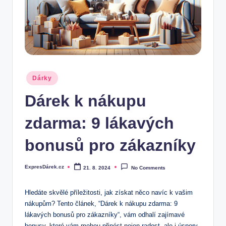
.
c
z
Posted
Dárky
in
Dárek k nákupu
zdarma: 9 lákavých
bonusů pro zákazníky
ExpresDárek.cz
21. 8. 2024
No Comments
Posted
by
Hledáte skvělé ‍příležitosti, jak získat něco navíc k vašim
nákupům? Tento článek, ⁣“Dárek k nákupu zdarma: 9
lákavých bonusů pro zákazníky“, vám odhalí ⁢zajímavé
bonusy,‍ které vám mohou přinést nejen radost,‌ ale ‌i ​úspory.