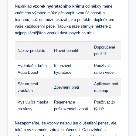
Například⁢
vzorek ‍hydratačního krému
od někdy⁤ méně
známého výrobce může překvapit⁤ svou účinností a
texturou, což se může ukázat jako ⁢perfektní doplněk pro ​
vaše ​každodenní ‍péče. ⁤Tabulka níže shrnuje některé z
⁣nejpopulárnějších vzorků dostupných ⁣na trhu:
Doporučené
Název ⁣produktu
Hlavní benefit
použití
Hydratační krém‍
Intenzivní
Používat
Aqua ‌Boost
‌hydratace
ráno i večer
Sérum proti
Aplikovat⁣ pod
Zpevnění pleti
vráskám
makeup
Vyživující maska
Regenerace
Používat 1x
na vlasy
poškozených vlasů
⁤týdně
Nezapomeňte, že vzorky nejsou jen o ušetření peněz, ale
také ‌o významném ⁤zdroji zkušeností. Odpovědné a⁣