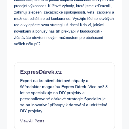
prodejní výkonnost. Klíčové výhody, ⁣které jsme⁤ zdůraznili,
zahrnují zlepšení zákaznické spokojenosti, větší zapojení a
možnost ‌odlišit se‍ od ​konkurence. Využijte těchto skvělých​
rad a vylepšete svou strategii už dnes! ‍Kdo ví, jakými⁤
novinkami a​ bonusy nás trh překvapí v ​budoucnosti?
Zůstáváte ⁣otevřeni novým ⁤možnostem pro obohacení
vašich nákupů?
ExpresDárek.cz
Expert na kreativní dárkové nápady a
šéfredaktor magazínu Expres Dárek. Více než 8
let se specializuje na DIY projekty a
personalizované dárkové strategie.Specializuje
se na inovativní přístupy k darování a udržitelné
DIY projekty.
View All Posts