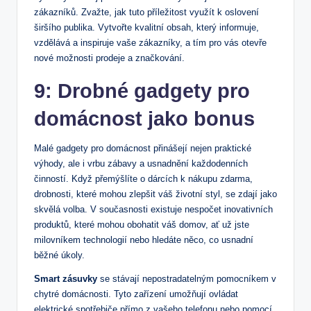
zákazníků. Zvažte, jak tuto ‌příležitost využít k oslovení
širšího‍ publika. Vytvořte kvalitní‌ obsah, ⁢který​ informuje,
vzdělává a inspiruje⁢ vaše⁢ zákazníky, a ​tím pro ‍vás ‌otevře
nové možnosti prodeje a značkování.
9: Drobné gadgety pro
⁢domácnost ‍jako bonus
Malé ‍gadgety pro ‍domácnost přinášejí nejen praktické
výhody, ale i vrbu zábavy ⁣a usnadnění každodenních‍
činností.‌ Když přemýšlíte o dárcích k ​nákupu zdarma,
drobnosti, ⁣které ‌mohou zlepšit váš životní⁣ styl, se ⁢zdají ​jako
skvělá volba. ‌V‍ současnosti existuje nespočet inovativních
produktů, které​ mohou ⁤obohatit váš domov, ať už jste
milovníkem‍ technologií nebo⁢ hledáte něco, ​co ⁢usnadní
běžné úkoly.
Smart zásuvky
​se stávají nepostradatelným⁢ pomocníkem v
⁣chytré domácnosti.‍ Tyto zařízení‌ umožňují ovládat
elektrické spotřebiče přímo z vašeho telefonu ‍nebo pomocí