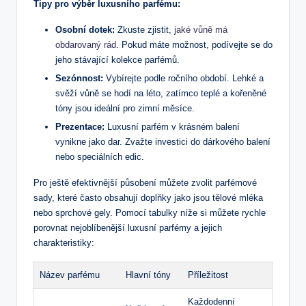
Tipy pro výběr luxusního parfému:
Osobní‍ dotek:
Zkuste zjistit,
jaké vůně má
obdarovaný rád
. Pokud máte možnost, podívejte se do
jeho​ stávající kolekce parfémů.
Sezónnost:
Vybírejte ⁣podle ročního období. Lehké ⁢a
svěží​ vůně se hodí na léto, zatímco ⁤teplé a ‍kořeněné
tóny jsou ⁢ideální pro zimní ​měsíce.
Prezentace:
Luxusní parfém⁤ v krásném⁤ balení
vynikne jako dar. Zvažte investici do⁤ dárkového‍ balení⁢
nebo speciálních edic.
Pro ještě efektivnější působení‍ můžete zvolit parfémové
sady, ‌které často obsahují doplňky jako jsou tělové‍ mléka⁢
nebo​ sprchové gely. Pomocí ​tabulky⁣ níže ‍si můžete ⁤rychle⁣
porovnat nejoblíbenější luxusní parfémy a ​jejich
charakteristiky:
Název ​parfému
Hlavní ⁢tóny
Příležitost
Každodenní