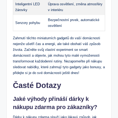
Inteligentní LED
Úprava osvětlení, změna atmosféry
⁣žárovky
v​ interiéru
Bezpečnostní prvek, automatické
Senzory pohybu
osvětlení
Zahrnutí těchto miniaturních gadgetů do vaší domácnosti
nejenže‌ ušetří čas⁢ a ⁢energii, ale také obohatí váš způsob
života. ​Začněte svůj‌ vlastní experiment se smart
domácností a​ objevte, jak mohou tyto malé‌ vymoženosti‍
transformovat ⁣každodenní⁤ rutiny. Nezapomeňte při ⁤nákupu
sledovat nabídky, které zahrnují tyto⁣ gadgety jako bonusy, a⁤
přidejte si je⁤ do své domácnosti ​ještě dnes! ⁢
Časté Dotazy
Jaké výhody přináší ⁤dárky‍ k
nákupu zdarma⁣ pro ‍zákazníky?
Dárky ‍k nákupu zdarma slouží ‌jako⁢ lákavý způsob, jak