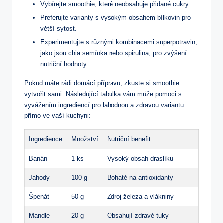
Vybírejte smoothie, které ​neobsahuje přidané⁢ cukry.
Preferujte varianty s vysokým obsahem ​bílkovin pro‌
větší sytost.
Experimentujte ‌s‌ různými kombinacemi superpotravin,
jako jsou chia semínka nebo spirulina, pro⁣ zvýšení
nutriční hodnoty.
Pokud máte​ rádi domácí ​přípravu, zkuste si smoothie
⁤vytvořit sami. Následující tabulka vám⁢ může ‍pomoci⁤ s
vyvážením ingrediencí pro lahodnou a ⁢zdravou variantu
přímo ve ​vaší kuchyni:
Ingredience
Množství
Nutriční benefit
Banán
1⁣ ks
Vysoký obsah draslíku
Jahody
100 g
Bohaté na antioxidanty
Špenát
50 g
Zdroj železa⁣ a⁤ vlákniny
Mandle
20⁣ g
Obsahují⁤ zdravé tuky