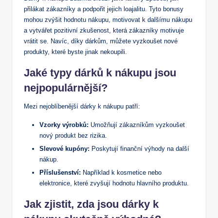
přilákat⁣ zákazníky a podpořit jejich loajalitu. Tyto⁣ bonusy ​
mohou zvýšit hodnotu nákupu, motivovat k dalšímu nákupu
a vytvářet ⁢pozitivní ‍zkušenost, která ⁤zákazníky ⁢motivuje
vrátit se. Navíc, díky dárkům, můžete vyzkoušet nové
produkty, které byste jinak nekoupili.
Jaké typy⁣ dárků k nákupu jsou
nejpopulárnější?
Mezi nejoblíbenější dárky k nákupu patří:
Vzorky výrobků:
Umožňují zákazníkům vyzkoušet
nový ‍produkt bez rizika.
Slevové kupóny:
Poskytují finanční ⁤výhody na další
nákup.
Příslušenství:
Například ⁣k kosmetice ⁢nebo
‌elektronice, které ‍zvyšují ​hodnotu⁢ hlavního produktu.
Jak zjistit, zda jsou dárky k