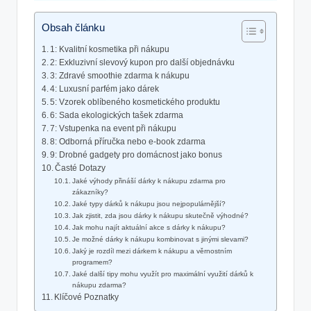
Obsah článku
1: Kvalitní kosmetika při nákupu
2: Exkluzivní slevový kupon pro ‍další ⁢objednávku
3: Zdravé smoothie zdarma k nákupu
4: ⁣Luxusní parfém jako dárek
5: Vzorek oblíbeného kosmetického produktu
6: ⁣Sada ekologických tašek⁢ zdarma
7: Vstupenka na event ‍při nákupu
8: Odborná příručka nebo ⁤e-book zdarma
9: Drobné gadgety pro ⁢domácnost ‍jako bonus
Časté Dotazy
Jaké výhody přináší ⁤dárky‍ k nákupu zdarma⁣ pro
‍zákazníky?
Jaké typy⁣ dárků k nákupu jsou nejpopulárnější?
Jak zjistit, zda jsou dárky k nákupu skutečně ‌výhodné?
Jak mohu najít aktuální akce‍ s dárky⁢ k nákupu?
Je možné dárky ​k nákupu kombinovat​ s⁤ jinými slevami?
Jaký je⁤ rozdíl‍ mezi dárkem k nákupu a věrnostním
programem?
Jaké další tipy mohu využít pro maximální využití dárků k
nákupu zdarma?
Klíčové Poznatky