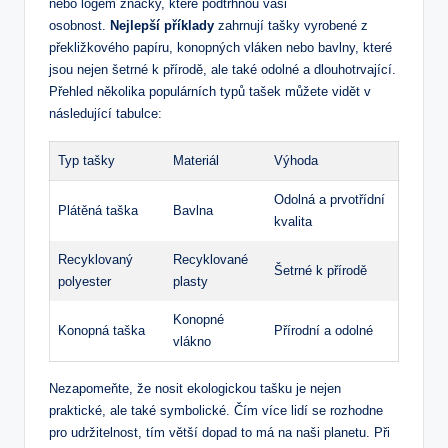
‍nebo logem značky,‌ které podtrhnou vaši
osobnost.
Nejlepší příklady
zahrnují tašky vyrobené z
překližkového papíru, konopných vláken nebo ​bavlny,⁣ které ​
jsou nejen‍ šetrné k přírodě, ⁣ale také odolné a dlouhotrvající.
Přehled ​několika populárních typů tašek‌ můžete vidět ‌v
následující tabulce:
Typ tašky
Materiál
Výhoda
Odolná a‍ prvotřídní
Plátěná taška
Bavlna
⁤kvalita
Recyklovaný
Recyklované
Šetrné k přírodě
polyester
plasty
Konopné
Konopná taška
Přírodní a odolné
vlákno
Nezapomeňte,​ že ⁣nosit ekologickou tašku je nejen
praktické, ale‌ také symbolické. ‍Čím‍ více lidí se rozhodne
pro udržitelnost, tím⁢ větší dopad to má na naši planetu. Při