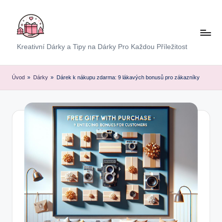
Skip
to
content
E
Kreativní Dárky a Tipy na Dárky Pro Každou Příležitost
x
p
Úvod
»
Dárky
»
Dárek k nákupu zdarma: 9 lákavých bonusů pro zákazníky
r
e
s
D
á
r
e
k