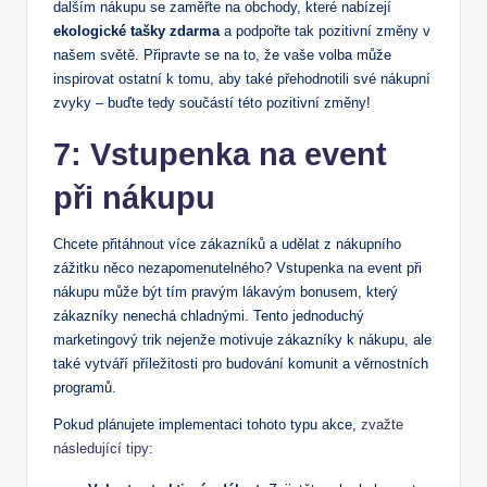
dalším nákupu​ se zaměřte na obchody,⁢ které ​nabízejí
ekologické tašky​ zdarma
a‍ podpořte tak⁢ pozitivní ‍změny v
našem světě. Připravte ​se na to,​ že‍ vaše​ volba​ může⁤
inspirovat ostatní k tomu, ⁣aby také přehodnotili své nákupní⁢
zvyky – buďte tedy součástí této pozitivní změny!
7: Vstupenka na event
‍při nákupu
Chcete přitáhnout více zákazníků a udělat z ⁤nákupního
zážitku něco nezapomenutelného?‌ Vstupenka na event při
nákupu může být ⁤tím pravým lákavým bonusem, který
⁢zákazníky nenechá ⁤chladnými. Tento jednoduchý
marketingový⁤ trik⁢ nejenže‌ motivuje‌ zákazníky k ⁣nákupu, ale
také‌ vytváří příležitosti​ pro budování komunit a ⁢věrnostních‌
programů.
Pokud plánujete implementaci tohoto ⁢typu akce, ‍
zvažte
následující tipy
: