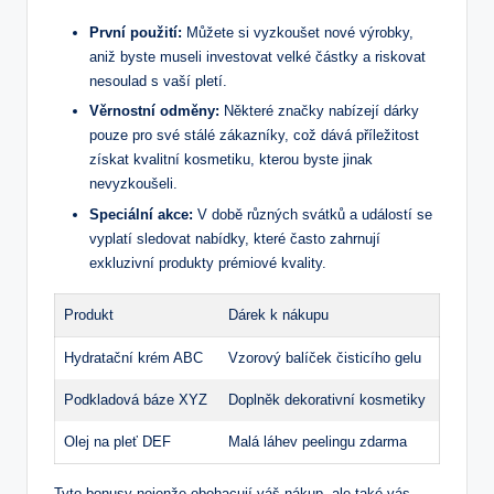
První použití:
Můžete‍ si vyzkoušet nové výrobky,
aniž⁢ byste​ museli investovat velké ⁤částky a riskovat
nesoulad s vaší pletí.
Věrnostní odměny:
Některé​ značky nabízejí dárky
pouze pro své stálé‌ zákazníky,⁢ což dává příležitost
získat ⁣kvalitní kosmetiku,⁣ kterou⁤ byste ‍jinak
nevyzkoušeli.
Speciální akce:
V době různých svátků⁣ a událostí se⁣
vyplatí sledovat nabídky, které často zahrnují
exkluzivní produkty prémiové kvality.
Produkt
Dárek k nákupu
Hydratační krém ABC
Vzorový ​balíček⁢ čisticího gelu
Podkladová⁣ báze XYZ
Doplněk dekorativní kosmetiky
Olej na ⁣pleť DEF
Malá láhev ‍peelingu zdarma
Tyto bonusy‍ nejenže‍ obohacují váš nákup,‌ ale také vás⁤