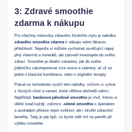
3: Zdravé smoothie
zdarma k nákupu
Pro všechny milovníky zdravého životního ‌stylu ⁢je⁢ nabídka
zdravého smoothie zdarma
k nákupu velmi lákavou
příležitostí.​ Nejenže si můžete​ vychutnat osvěžující nápoj
plný vitamínů a minerálů, ale zároveň investujete do⁤ svého⁤
zdraví. Smoothie​ je ideální variantou, jak do svého
jídelníčku ⁤zakomponovat více ovoce a⁢ zeleniny, ať už⁣ se
jedná o ⁣klasické kombinace,⁣ nebo o originální recepty.
Pokud se rozhodnete ‍využít této nabídky,
můžete⁣ si vybrat
z různých chutí a variant, které ⁣většina obchodů​ nabízí.
Například,
banánovo-jahodové smoothie
je chuť, kterou si
oblíbí snad každý,​ zatímco ⁤
zelené‌ smoothie
⁣s špenátem
a avokádem přinese nejen ⁢svěžest, ale i⁤ skvělé zdravotní
benefity. Tady je pár tipů, co byste měli mít na paměti při
výběru smoothie: