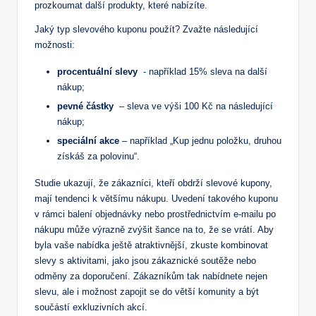
prozkoumat ‌další produkty, které ⁢nabízíte.
Jaký‌ typ slevového kuponu použít? Zvažte následující
možnosti:
procentuální slevy
‌ -‍ například 15% ​sleva na další
nákup;
pevné ‌částky
⁢ – sleva ve výši ⁤100 Kč na následující
nákup;
speciální ‍akce
– například „Kup ⁣jednu položku, druhou
získáš za polovinu“.
Studie⁢ ukazují, že zákazníci, kteří ⁣obdrží⁣ slevové kupony,
mají tendenci ‍k většímu ⁣nákupu.⁣ Uvedení takového kuponu
v rámci balení objednávky⁢ nebo prostřednictvím e-mailu‍ po
nákupu může ‍výrazně zvýšit šance na to, že se vrátí. Aby
byla vaše nabídka ještě atraktivnější, zkuste kombinovat⁣
slevy s aktivitami, ​jako jsou zákaznické soutěže nebo
odměny za doporučení. Zákazníkům tak nabídnete⁢ nejen
slevu, ale ‌i možnost zapojit​ se‌ do ⁢větší komunity ⁢a být
součástí exkluzivních akcí.