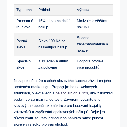
Typ slevy
Příklad
Výhoda
Procentuá
15% sleva na další
Motivuje k ​většímu
lní ​sleva
nákup
nákupu
Snadno‌
Pevná⁤
Sleva 100 Kč na
zapamatovatelné a
sleva
následující nákup
lákavé
Speciální
Kup jeden a druhý
Podpora prodeje
‌akce
za polovinu
‌více ⁢produktů
Nezapomeňte, ⁢že úspěch slevového kuponu ⁢závisí na jeho
‍správném marketingu. Propagujte⁤ ho na webových
stránkách, v ⁢e-mailech a
na sociálních sítích
,‌ aby zákazníci
⁢věděli,‍ že⁣ se​ mají ⁢na ⁣co těšit. Závěrem, využijte⁣ sílu⁢
slevových kuponů ⁣jako‍ nástroje pro budování loajality
zákazníků a​ zvyšování ⁢opakovaných‌ nákupů. Dejte jim‌
důvod vrátit se;⁤ tato jednoduchá nabídka může přinést
skvělé⁢ výsledky pro‌ váš obchod.