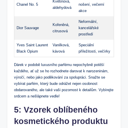
Květinová,‍
Chanel No. 5
nošení, večerní⁣
aldehydová
akce
Neformální,
Kořeněná,
Dior Sauvage
kancelářské
citrusová
prostředí
Yves Saint⁤ Laurent
Vanilková,​
Speciální
Black ‍Opium
kávová
příležitosti, ⁢večírky
Dárek v ⁢podobě luxusního parfému nepochybně⁢ potěší
každého, ať už se ho rozhodnete ⁣darovat k narozeninám,
výročí, nebo jako poděkování za spolupráci. Snažte se
vybírat parfém, který bude odrážet ⁤nejen osobnost
obdarovaného, ⁢ale také⁢ vaši pozornost ‍k ‍detailům. Vybírejte
‌srdcem a nešlápnete vedle!
5: Vzorek oblíbeného
kosmetického produktu