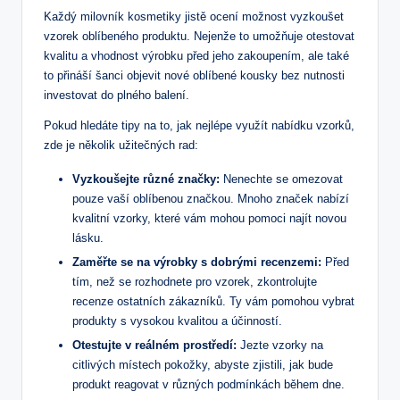
Každý milovník kosmetiky jistě ⁢ocení možnost vyzkoušet
vzorek oblíbeného produktu. Nejenže ⁣to umožňuje otestovat
kvalitu a vhodnost⁤ výrobku před jeho zakoupením, ​ale také
to​ přináší šanci objevit nové⁣ oblíbené kousky bez nutnosti
‌investovat ⁣do plného balení.
Pokud hledáte tipy na to, jak nejlépe využít ⁤nabídku vzorků,
zde ⁢je několik užitečných rad:
Vyzkoušejte ⁢různé ‍značky:
Nenechte se omezovat
pouze vaší oblíbenou ‍značkou. Mnoho značek ‌nabízí
kvalitní ⁣vzorky, které vám mohou pomoci⁣ najít novou
lásku.
Zaměřte⁤ se na výrobky‍ s dobrými recenzemi:
Před
⁣tím, než se rozhodnete pro vzorek, zkontrolujte
recenze ostatních zákazníků. Ty vám pomohou​ vybrat​
produkty s vysokou kvalitou ‍a účinností.
Otestujte v reálném prostředí:
Jezte vzorky na
citlivých místech pokožky, ​abyste zjistili,⁢ jak ‍bude
produkt reagovat‌ v různých podmínkách během dne.