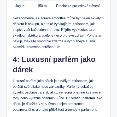
Jogurt
150 ml
Probiotika pro zdravé trávení
Nezapomeňte,⁣ že ‍zdravé smoothie může být​ nejen skvělým
dárkem k nákupu, ale také vynikajícím⁢ způsobem, ⁤jak
zlepšit vaši každodenní stravu.⁢ Přijďte vyzkoušet tuto
⁤skvělou nabídku a​ udělejte něco pro⁤ své zdraví! Pořiďte‍ si‍
nákup, získejte ‌smoothie zdarma a‍ vychutnejte si svůj
⁣okamžik zdravého potěšení. 🌱
4: ⁣Luxusní parfém jako
dárek
Luxusní ‌parfém jako dárek je skvělým způsobem, jak
⁣potěšit své blízké nebo zákazníky. Parfémy dokážou ​
vyjádřit osobnost a styl,⁣ ať už se jedná⁤ o jemné květinové
⁤tóny nebo výrazné orientální vůně. Při ⁣výběru parfému jako
dárku je ⁢důležité vzít v úvahu nejen ‌preference
obdarovaného, ale​ také⁢ příležitost a trendy​ v parfumerii.