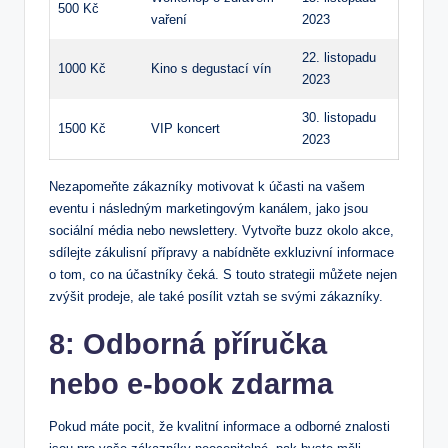
500 Kč
vaření
2023
22.‌ listopadu
1000 Kč
Kino s degustací vín
2023
30. ⁤listopadu
1500 Kč
VIP koncert
2023
Nezapomeňte zákazníky motivovat k účasti na vašem
eventu i ⁣následným marketingovým‍ kanálem, jako ‌jsou⁢
sociální média nebo newslettery.⁣ Vytvořte ⁤buzz okolo ‍akce,
sdílejte zákulisní⁤ přípravy a nabídněte exkluzivní informace
o ‍tom,‍ co na​ účastníky čeká. S ‌touto strategii​ můžete nejen
zvýšit ‍prodeje, ale také ⁤posílit vztah se svými zákazníky.
8: Odborná příručka
nebo ⁤e-book zdarma
Pokud máte pocit, že ‌kvalitní⁢ informace ‍a odborné znalosti