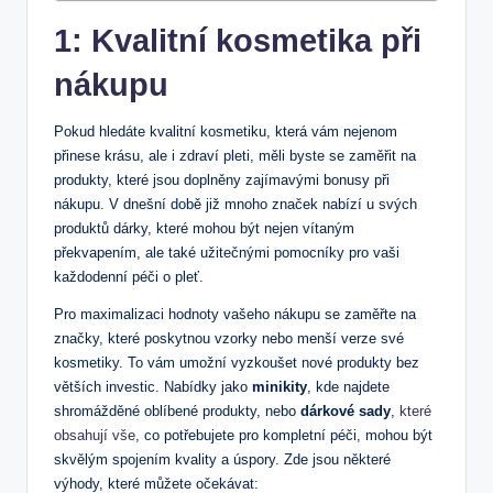
1: Kvalitní kosmetika při
nákupu
Pokud hledáte kvalitní kosmetiku, která vám ‌nejenom
přinese krásu, ale i ⁣zdraví pleti,‌ měli byste‌ se​ zaměřit na
produkty, ⁤které jsou doplněny zajímavými bonusy při
nákupu. V dnešní době ⁣již mnoho značek‌ nabízí u⁣ svých
produktů dárky,⁤ které mohou být nejen vítaným​
překvapením,⁤ ale také užitečnými pomocníky pro‌ vaši
každodenní‍ péči o ⁣pleť.
Pro maximalizaci⁢ hodnoty ⁣vašeho nákupu se zaměřte na
značky, které poskytnou vzorky nebo menší verze své
kosmetiky.⁢ To vám umožní vyzkoušet nové produkty bez
větších investic. Nabídky jako
minikity
, kde‌ najdete
shromážděné oblíbené produkty, nebo
dárkové sady
,
které
obsahují vše
, co⁤ potřebujete pro⁢ kompletní ⁤péči, mohou být
skvělým spojením kvality ​a⁢ úspory. Zde ⁤jsou ⁢některé
výhody, které můžete‍ očekávat: