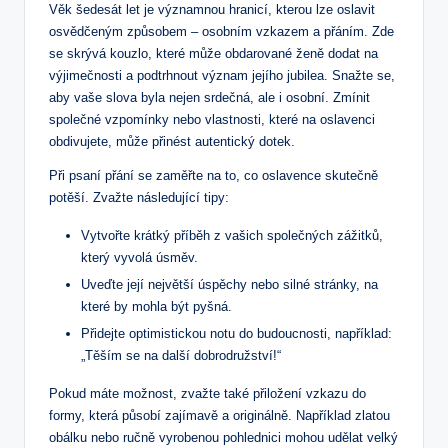
Věk šedesát let je významnou hranicí, kterou lze oslavit
osvědčeným způsobem – osobním vzkazem a přáním. Zde
se skrývá kouzlo, které může obdarované ženě dodat na
výjimečnosti a podtrhnout význam jejího jubilea. Snažte se,
aby vaše slova byla nejen srdečná, ale i osobní. Zmínit
společné vzpomínky nebo vlastnosti, které na oslavenci
obdivujete, může přinést autentický dotek.
Při psaní přání se zaměřte na to, co oslavence skutečně
potěší. Zvažte následující tipy:
Vytvořte krátký příběh z vašich společných zážitků,
který vyvolá úsměv.
Uveďte její největší úspěchy nebo silné stránky, na
které by mohla být pyšná.
Přidejte optimistickou notu do budoucnosti, například:
„Těším se na další dobrodružství!“
Pokud máte možnost, zvažte také přiložení vzkazu do
formy, která působí zajímavě a originálně. Například zlatou
obálku nebo ručně vyrobenou pohlednici mohou udělat velký