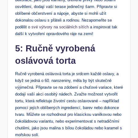
osvětlení, dodají vaší terase jedinečný šarm. Připravte si
oblíbené občerstvení a nápoje, abyste si mohli užít
dokonalou oslavu s přáteli a rodinou. Nezapomeňte se
podělit o
své výtvory na sociálních sítích
a inspirovat tak
další k vytvoření opravdového ráje na zemi!
5: Ručně vyrobená
oslávová torta
Ručně vyrobená oslávová torta je srdcem každé oslavy, a
když se jedná o 60. narozeniny, měla by být skutečně
výjimečná. Připravte se na zdobení a chuťové variace, které
dodají vaší akci osobitý nádech. Zvažte možnost vytvořit
tortu, která reflektuje životní cestu oslavované – například
pomocí jejích oblíbených ingrediencí, barev nebo dokonce
tvaru. Můžete se rozhodnout pro klasickou vanilkovou nebo
čokoládovou variantu, nebo experimentovat s netradičními
chutěmi, jako jsou malina s bílou čokoládou nebo karamel s
mořskou solí.