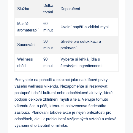
Délka
Služba
Doporučení
trvání
Masáž
60
Uvolní napětí a zklidní mysl.
aromaterapií
minut
30
Skvělé pro detoxikaci a
Saunování
minut
prokrvení.
Wellness
90
Vyberte si lehká jídla s
oběd
minut
čerstvými ingrediencemi.
Pomyslete na pohodlí a relaxaci jako na klíčové prvky
vašeho wellness víkendu. Nezapomeňte si rezervovat
postupně i další kulturní nebo odpočinkové aktivity, které
podpoří celkové zklidnění mysli a těla. Věnujte tomuto
víkendu čas a péči, kterou si oslavencova šedesátka
zaslouží. Plánování takové akce je nejen příležitostí pro
odpočinek, ale i k prohloubení vzájemných vztahů a oslavě
významného životního milníku.