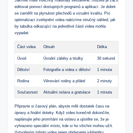
Jakmile máte všechny materiály sestavené, můžete je začít
editovat pomocí dostupných programů a aplikací. Je dobré
se zaměřit na plynulost přechodů a vizuální kvalitu. Pro
optimalizaci zveřejnění videa nabízíme stručný náhled, jak
by tabulka odkazující na jednotlivé části videa mohla
vypadat:
Část videa
Obsah
Délka
Úvod
Úvodní záběry a titulky
30 sekund
Dětství
Fotografie a videa z dětství
1 minuta
Rodina
Věnování rodiny a přátel
2 minuty
Současnost
Aktuální oslava a gratulace
1 minuta
Připravte si časový plán, abyste měli dostatek času na
úpravy a finální doteky. Když video konečně dokončíte,
naplánujte jeho promítání na oslavu a ujistěte se, že je
vyhrazeno speciální místo, kde si ho všichni mohou užít.
Vytvořením tohoto videa nejen obdarujete jubilantku