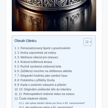
Obsah článku
1: Personalizovaný šperk s gravírováním
2: Kniha vzpomínek od rodiny
3: Wellness víkend pro relaxaci
4: Krásná květinová terasa
5: Ručně vyrobená oslávová torta
6: Zážitkový voucher na oblíbenou aktivitu
7: Elegantní hodinky jako symbol času
8: Fotokniha s příběhy života
9: Karta s osobním vzkazem a přáním
10: Originální umělecké dílo do interiéru
11: Retrospektivní rodinné video na oslavu
Často kladené otázky
Jak vybrat ideální dárek pro ženu k 60. narozeninám?
Jak naplánovat oslavu k 60. narozeninám?