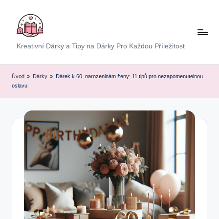
Skip
to
content
E
Kreativní Dárky a Tipy na Dárky Pro Každou Příležitost
x
p
Úvod
»
Dárky
»
Dárek k 60. narozeninám ženy: 11 tipů pro nezapomenutelnou
oslavu
r
e
s
D
á
r
e
k