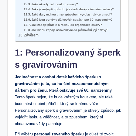
Jaké aktivity zahrnout do oslavy?
Jaký je nejlepší způsob, jak sladit dárky s tématem oslavy?
Jaké dary mohou tímto způsobem vyvolat nejvíce emocí?
Jaké jsou trendy v dárkových sadách pro 60. narozeniny?
Jak zapojit přátele a rodinu do organizace oslavy?
Jak mohu zapojit oslavenkyni do plánování její oslavy?
Závěrem
1: Personalizovaný šperk
s gravírováním
Jedinečnost a osobní dotek každého šperku s
gravírováním je to, co ho činí nezapomenutelným
dárkem pro ženu, která oslavuje své 60. narozeniny.
Tento šperk nejen, že bude krásným kouskem, ale také
bude nést osobní příběh, který se k němu váže.
Personalizovaný šperk s gravírováním je skvělý způsob, jak
vyjádřit lásku a vděčnost, a to způsobem, který si
obdarovaná vždy pamatuje.
Při výběru
personalizovaného šperku
je důležité zvolit