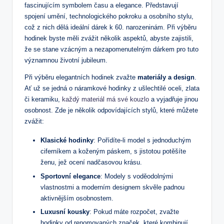
fascinujícím symbolem času a elegance. Představují
spojení umění, technologického pokroku a osobního stylu,
což z nich dělá ideální dárek k 60. narozeninám. Při výběru
hodinek byste měli zvážit několik aspektů, abyste zajistili,
že se stane vzácným a nezapomenutelným dárkem pro tuto
významnou životní jubileum.
Při výběru elegantních hodinek zvažte
materiály a design
.
Ať už se jedná o náramkové hodinky z ušlechtilé oceli, zlata
či keramiku,
každý materiál má své kouzlo
a vyjadřuje jinou
osobnost. Zde je několik odpovídajících stylů, které můžete
zvážit:
Klasické hodinky
: Pořídíte-li model s jednoduchým
ciferníkem a koženým páskem, s jistotou potěšíte
ženu, jež ocení nadčasovou krásu.
Sportovní elegance
: Modely s voděodolnými
vlastnostmi a moderním designem skvěle padnou
aktivnějším osobnostem.
Luxusní kousky
: Pokud máte rozpočet, zvažte
hodinky od renomovaných značek, které kombinují