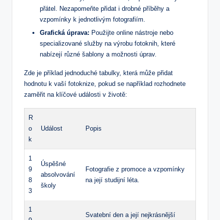
přátel. Nezapomeňte přidat i drobné příběhy a
vzpomínky k jednotlivým fotografiím.
Grafická úprava:
Použijte online nástroje nebo
specializované služby na výrobu fotoknih, které
nabízejí různé šablony a možnosti úprav.
Zde je příklad jednoduché tabulky, která může přidat
hodnotu k vaší fotoknize, pokud se například rozhodnete
zaměřit na klíčové události v životě:
R
o
Událost
Popis
k
1
Úspěšné
9
Fotografie z promoce a vzpomínky
absolvování
8
na její studijní léta.
školy
3
1
Svatební den a její nejkrásnější