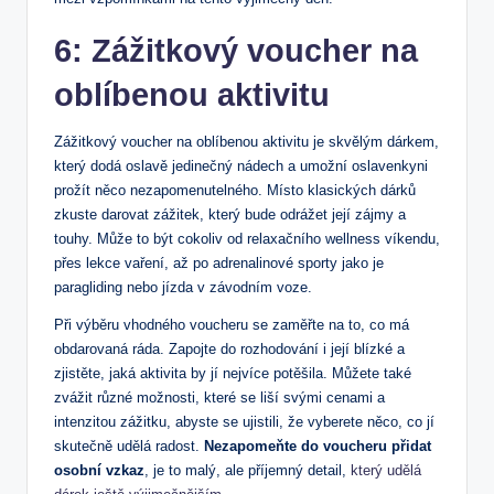
6: Zážitkový voucher na
oblíbenou aktivitu
Zážitkový voucher na oblíbenou aktivitu je skvělým dárkem,
který dodá oslavě jedinečný nádech a umožní oslavenkyni
prožít něco nezapomenutelného. Místo klasických dárků
zkuste darovat zážitek, který bude odrážet její zájmy a
touhy. Může to být cokoliv od relaxačního wellness víkendu,
přes lekce vaření, až po adrenalinové sporty jako je
paragliding nebo jízda v závodním voze.
Při výběru vhodného voucheru se zaměřte na to, co má
obdarovaná ráda. Zapojte do rozhodování i její blízké a
zjistěte, jaká aktivita by jí nejvíce potěšila. Můžete také
zvážit různé možnosti, které se liší svými cenami a
intenzitou zážitku, abyste se ujistili, že vyberete něco, co jí
skutečně udělá radost.
Nezapomeňte do voucheru přidat
osobní vzkaz
, je to malý, ale příjemný detail,
který udělá