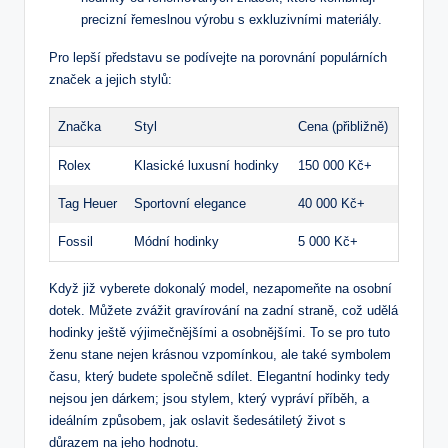
precizní řemeslnou výrobu s exkluzivními materiály.
Pro lepší představu se podívejte na porovnání populárních
značek a jejich stylů:
Značka
Styl
Cena (přibližně)
Rolex
Klasické luxusní hodinky
150 000 Kč+
Tag Heuer
Sportovní elegance
40 000 Kč+
Fossil
Módní hodinky
5 000 Kč+
Když již vyberete dokonalý model, nezapomeňte na osobní
dotek. Můžete zvážit gravírování na zadní straně, což udělá
hodinky ještě výjimečnějšími a osobnějšími. To se pro tuto
ženu stane nejen krásnou vzpomínkou, ale také symbolem
času, který budete společně sdílet. Elegantní hodinky tedy
nejsou jen dárkem; jsou stylem, který vypráví příběh, a
ideálním způsobem, jak oslavit šedesátiletý život s
důrazem na jeho hodnotu.