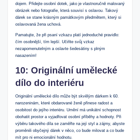
dojem. Přidejte osobní dotek, jako je vlastnoručně malovaný
obrázek nebo fotografie, která souvisí s oslavou. Takový
dárek se stane krásným památkovým předmětem, který si
oslavovaná žena uchová.
Pamatujte, že při psaní vzkazu platí jednoduché pravidlo:
čím osobnější, tím lepší. Učiňte svůj vzkaz
nezapomenutelným a oslavte šedesátiny s plným
nasazením!
10: Originální umělecké
dílo do interiéru
Originální umělecké dílo může být skvělým dárkem k 60.
narozeninám, které obdarované ženě přinese radost a
osobitost do jejího interiéru. Umění má unikátní schopnost
obohatit prostor a vyjadřovat osobní příběhy a hodnoty. Při
výběru takového díla se zaměřte na její styl a zájmy, abyste
proměnili obyčejný dárek v něco, co bude milovat a co bude
mít pro ni emocionální hodnotu.