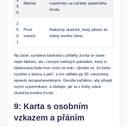
9
Married
vzpomínky na začátek společného
9
života.
0
2
0
První
Radostný okamžik, který přinesl do
0
vnouče
rodiny nového člena.
1
Na závěr, vyrobená fotokniha s příběhy života se stane
nejen dárkem, ale i cenným rodinným pokladem, který si
obdarovaná bude moci nosit na srdci. Ujistěte se, že knihu
vyrobíte s láskou a péčí, a tím uděláte její 60. narozeniny
opravdu nezapomenutelnými. Dovolte každému, aby přispěl
svými vzpomínkami, a sledujte, jak se z knihy stává
skutečná kronika života.
9: Karta s osobním
vzkazem a přáním