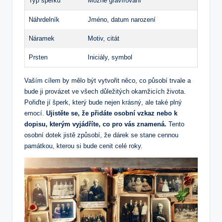
Typ šperku
Možné gravírování
Náhrdelník
Jméno, datum narození
Náramek
Motiv, citát
Prsten
Iniciály, symbol
Vaším cílem by mělo být vytvořit něco, co působí trvale a
bude ji provázet ve všech důležitých okamžicích života.
Pořiďte jí šperk, který bude nejen krásný, ale také plný
emocí.
Ujistěte se, že přidáte osobní vzkaz nebo k
dopisu, kterým vyjádříte, co pro vás znamená.
Tento
osobní dotek jistě způsobí, že dárek se stane cennou
památkou, kterou si bude cenit celé roky.