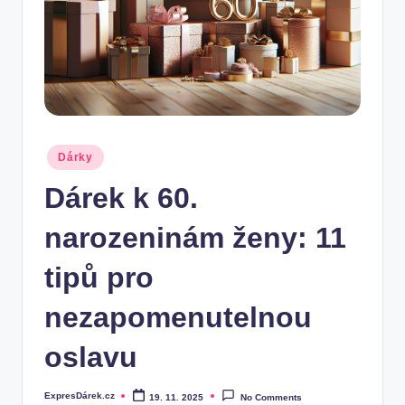
.
c
z
Posted
Dárky
in
Dárek k 60.
narozeninám ženy: 11
tipů pro
nezapomenutelnou
oslavu
ExpresDárek.cz
19. 11. 2025
No Comments
Posted