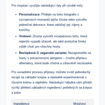
Pro inspiraci využijte následující tipy při výrobě torty:
Personalizace:
Přidejte na tortu fotografie z
významných momentů jejího života nebo vytvořte
jedinečné dekorace, které odrážejí její zájmy a
koníčky.
Vrstvení:
Zkuste vytvořit vícepatrovou tortu, která
nejenže vypadá úžasně, ale také poskytne široký
výběr chutí pro všechny hosty.
Bezlepková či veganská varianta:
Nezapomeňte na
hosty s potravinovými alergiemi – zvažte přípravu
alternativy, která bude chutná a zdravotně nezávadná.
Pro usnadnění procesu přípravy můžete zvolit jednoduchý
recept na základní korpus a následně experimentovat s
různými krémy a náplněmi. Následující tabulka vám přináší
rychlý přehled základních ingrediencí potřebných na korpus
a krém:
Ingredience
Množství