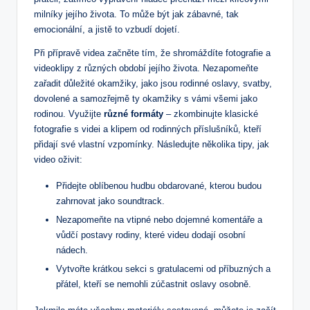
milníky jejího života. To může být jak zábavné, tak
emocionální, a jistě to vzbudí dojetí.
Při přípravě videa začněte tím, že shromáždíte fotografie a
videoklipy z různých období jejího života. Nezapomeňte
zařadit důležité okamžiky, jako jsou rodinné oslavy, svatby,
dovolené a samozřejmě ty okamžiky s vámi všemi jako
rodinou. Využijte
různé formáty
– zkombinujte klasické
fotografie s videi a klipem od rodinných příslušníků, kteří
přidají své vlastní vzpomínky. Následujte několika tipy, jak
video oživit:
Přidejte oblíbenou hudbu obdarované, kterou budou
zahrnovat jako soundtrack.
Nezapomeňte na vtipné nebo dojemné komentáře a
vůdčí postavy rodiny, které videu dodají osobní
nádech.
Vytvořte krátkou sekci s gratulacemi od příbuzných a
přátel, kteří se nemohli zúčastnit oslavy osobně.