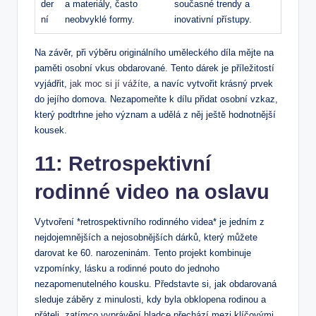
der
a materiály, často
současné trendy a
ní
neobvyklé formy.
inovativní přístupy.
Na závěr, při výběru originálního uměleckého díla mějte na
paměti osobní vkus obdarované. Tento dárek je příležitostí
vyjádřit,
jak moc si jí vážíte
, a navíc vytvořit krásný prvek
do jejího domova. Nezapomeňte k dílu přidat osobní vzkaz,
který podtrhne jeho význam a udělá z něj ještě hodnotnější
kousek.
11: Retrospektivní
rodinné video na oslavu
Vytvoření *retrospektivního rodinného videa* je jedním z
nejdojemnějších a nejosobnějších dárků, který můžete
darovat ke 60. narozeninám. Tento projekt kombinuje
vzpomínky, lásku a rodinné pouto do jednoho
nezapomenutelného kousku. Představte si, jak obdarovaná
sleduje záběry z minulosti, kdy byla obklopena rodinou a
přáteli, zatímco vyprávění hladce přechází mezi klíčovými