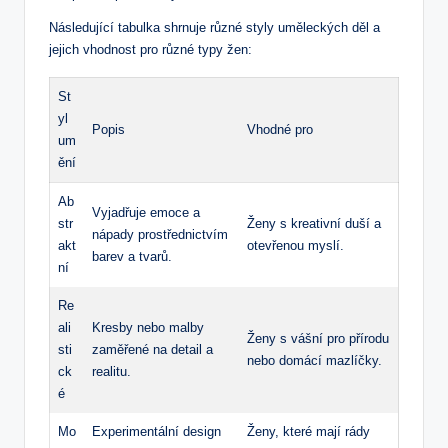
Následující tabulka shrnuje různé styly uměleckých děl a
jejich vhodnost pro různé typy žen:
St
yl
Popis
Vhodné pro
um
ění
Ab
Vyjadřuje emoce a
str
Ženy s kreativní duší a
nápady prostřednictvím
akt
otevřenou myslí.
barev a tvarů.
ní
Re
ali
Kresby nebo malby
Ženy s vášní pro přírodu
sti
zaměřené na detail a
nebo domácí mazlíčky.
ck
realitu.
é
Mo
Experimentální design
Ženy, které mají rády