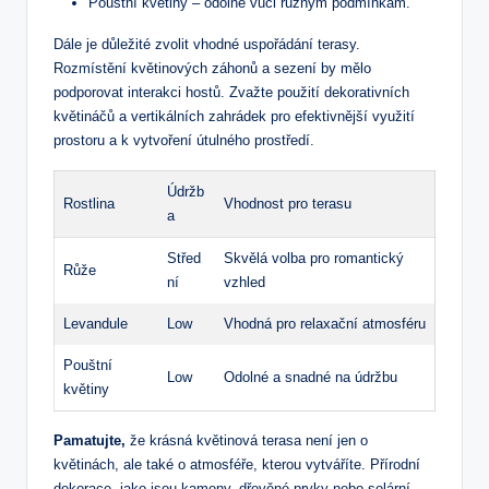
Pouštní květiny – odolné vůči různým podmínkám.
Dále je důležité zvolit vhodné uspořádání terasy.
Rozmístění květinových záhonů a sezení by mělo
podporovat interakci hostů. Zvažte použití dekorativních
květináčů a vertikálních zahrádek pro efektivnější využití
prostoru a k vytvoření útulného prostředí.
Údržb
Rostlina
Vhodnost pro terasu
a
Střed
Skvělá volba pro romantický
Růže
ní
vzhled
Levandule
Low
Vhodná pro relaxační atmosféru
Pouštní
Low
Odolné a snadné na údržbu
květiny
Pamatujte,
že krásná květinová terasa není jen o
květinách, ale také o atmosféře, kterou vytváříte. Přírodní
dekorace, jako jsou kameny, dřevěné prvky nebo solární