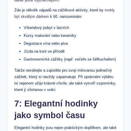
dárek ještě výjimečnějším
.
Zde je několik nápadů na zážitkové aktivity, které by
mohly
být skvělým dárkem
k 60. narozeninám:
Víkendový pobyt v lázních
Kurzy malování nebo keramiky
Degustace vína nebo piva
Jízda na koni ve přírodě
Gastronomické zážitky (např. večeře se šéfkuchařem)
Takže neváhejte a zajistěte pro svoji milovanou jedinečný
zážitek, který si navždy zapamatuje. Při správném výběru
isi nejenom užije krásné chvíle, ale také vytvoří vzpomínky,
které jí zůstanou v srdci.
7: Elegantní hodinky
jako symbol času
Elegantní hodinky jsou nejen praktickým doplňkem, ale také