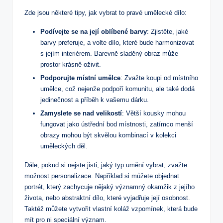
Zde jsou některé tipy, jak vybrat to pravé umělecké dílo:
Podívejte se na její oblíbené barvy
: Zjistěte, jaké
barvy preferuje, a volte dílo, které bude harmonizovat
s jejím interiérem. Barevně sladěný obraz může
prostor krásně oživit.
Podporujte místní umělce
: Zvažte koupi od místního
umělce, což nejenže podpoří komunitu, ale také dodá
jedinečnost a příběh k vašemu dárku.
Zamyslete se nad velikostí
: Větší kousky mohou
fungovat jako ústřední bod místnosti, zatímco menší
obrazy mohou být skvělou kombinací v kolekci
uměleckých děl.
Dále, pokud si nejste jisti, jaký typ umění vybrat, zvažte
možnost personalizace. Například si můžete objednat
portrét, který zachycuje nějaký významný okamžik z jejího
života, nebo abstraktní dílo, které vyjadřuje její osobnost.
Taktéž můžete vytvořit vlastní koláž vzpomínek, která bude
mít pro ni speciální význam.