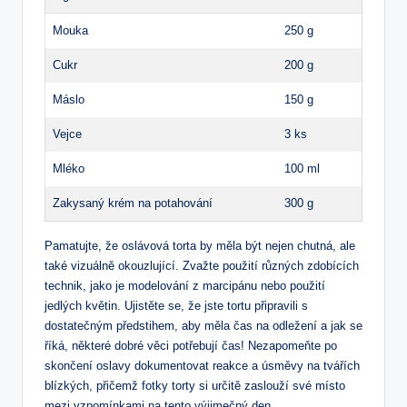
Mouka
250 g
Cukr
200 g
Máslo
150 g
Vejce
3 ks
Mléko
100 ml
Zakysaný krém na potahování
300 g
Pamatujte, že oslávová torta by měla být nejen chutná, ale
také vizuálně okouzlující. Zvažte použití různých zdobících
technik, jako je modelování z marcipánu nebo použití
jedlých květin. Ujistěte se, že jste tortu připravili s
dostatečným předstihem, aby měla čas na odležení a jak se
říká, některé dobré věci potřebují čas! Nezapomeňte po
skončení oslavy dokumentovat reakce a úsměvy na tvářích
blízkých, přičemž fotky torty si určitě zaslouží své místo
mezi vzpomínkami na tento výjimečný den.