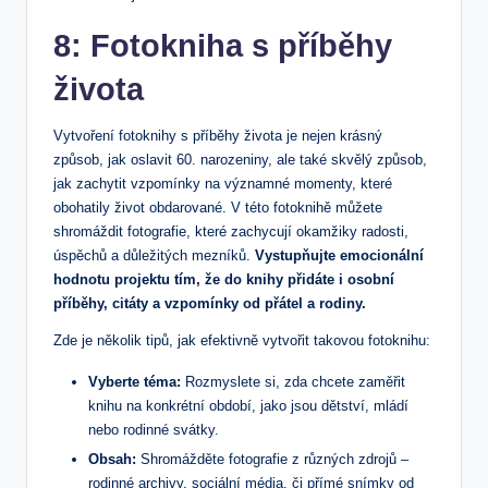
8: Fotokniha s příběhy
života
Vytvoření fotoknihy s příběhy života je nejen krásný
způsob, jak oslavit 60. narozeniny, ale také skvělý způsob,
jak zachytit vzpomínky na významné momenty, které
obohatily život obdarované. V této fotoknihě můžete
shromáždit fotografie, které zachycují okamžiky radosti,
úspěchů a důležitých mezníků.
Vystupňujte emocionální
hodnotu projektu tím, že do knihy přidáte i osobní
příběhy, citáty a vzpomínky od přátel a rodiny.
Zde je několik tipů, jak efektivně vytvořit takovou fotoknihu:
Vyberte téma:
Rozmyslete si, zda chcete zaměřit
knihu na konkrétní období, jako jsou dětství, mládí
nebo rodinné svátky.
Obsah:
Shromážděte fotografie z různých zdrojů –
rodinné archivy, sociální média, či přímé snímky od