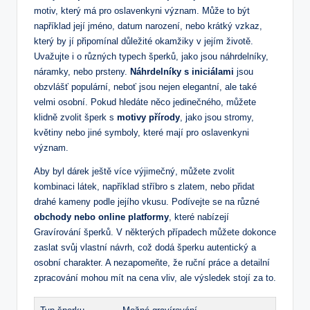
motiv, který má pro oslavenkyni význam. Může to být
například její jméno, datum narození, nebo krátký vzkaz,
který by jí připomínal důležité okamžiky v jejím životě.
Uvažujte i o různých typech šperků, jako jsou náhrdelníky,
náramky, nebo prsteny.
Náhrdelníky s iniciálami
jsou
obzvlášť populární, neboť jsou nejen elegantní, ale také
velmi osobní. Pokud hledáte něco jedinečného, můžete
klidně zvolit šperk s
motivy přírody
, jako jsou stromy,
květiny nebo jiné symboly, které mají pro oslavenkyni
význam.
Aby byl dárek ještě více výjimečný, můžete zvolit
kombinaci látek, například stříbro s zlatem, nebo přidat
drahé kameny podle jejího vkusu. Podívejte se na různé
obchody nebo online platformy
, které nabízejí
Gravírování šperků. V některých případech můžete dokonce
zaslat svůj vlastní návrh, což dodá šperku autentický a
osobní charakter. A nezapomeňte, že ruční práce a detailní
zpracování mohou mít na cena vliv, ale výsledek stojí za to.