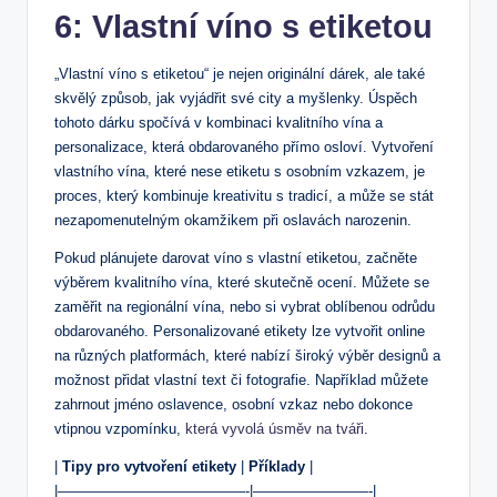
6: Vlastní víno s etiketou
„Vlastní víno s etiketou“ je nejen originální dárek, ale také
skvělý způsob, jak vyjádřit své city a myšlenky. Úspěch
tohoto dárku spočívá v kombinaci kvalitního vína a
personalizace, která obdarovaného přímo osloví. Vytvoření
vlastního vína, které nese etiketu s osobním vzkazem, je
proces, který kombinuje kreativitu s tradicí, a může se stát
nezapomenutelným okamžikem při oslavách narozenin.
Pokud plánujete darovat víno s vlastní etiketou, začněte
výběrem kvalitního vína, které skutečně ocení. Můžete se
zaměřit na regionální vína, nebo si vybrat oblíbenou odrůdu
obdarovaného. Personalizované etikety lze vytvořit online
na různých platformách, které nabízí široký výběr designů a
možnost přidat vlastní text či fotografie. Například můžete
zahrnout jméno oslavence, osobní vzkaz nebo dokonce
vtipnou vzpomínku,
která vyvolá úsměv na tváři
.
|
Tipy pro vytvoření etikety
|
Příklady
|
|—————————————-|————————-|