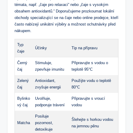
témata, např. „čaje pro relaxaci“ nebo „čaje s vysokým
obsahem antioxidantů.“ Doporučujeme prozkoumat lokální
obchody specializující se na čaje nebo online prodejce, kteří
často nabízejí unikátní výběry a možnost ochutnávky před
nákupem.
Typ
Účinky
Tip na přípravu
čaje
Černý
Stimuluje,
Připravujte s vodou o
čaj
zpevňuje imunitu
teplotě 95°C
Zelený
Antioxidant,
Použijte vodu o teplotě
čaj
zvyšuje energii
80°C
Bylinko
Uvolňuje,
Připravujte s vroucí
vý čaj
podporuje trávení
vodou
Posiluje
Šlehejte s horkou vodou
Matcha
pozornost,
na jemnou pěnu
detoxikuje