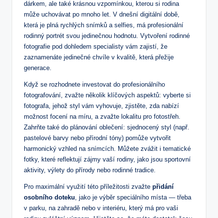
dárkem, ale také krásnou vzpomínkou, kterou si rodina
může uchovávat po mnoho let. V dnešní digitální době,
která je plná rychlých snímků a selfies, má profesionální
rodinný portrét svou jedinečnou hodnotu. Vytvoření rodinné
fotografie pod dohledem specialisty vám zajistí, že
zaznamenáte jedinečné chvíle v kvalitě, která přežije
generace.
Když se rozhodnete investovat do profesionálního
fotografování, zvažte několik klíčových aspektů: vyberte si
fotografa, jehož styl vám vyhovuje, zjistěte, zda nabízí
možnost focení na míru, a zvažte lokalitu pro fotostřeh.
Zahrňte také do plánování oblečení: sjednocený styl (např.
pastelové barvy nebo přírodní tóny) pomůže vytvořit
harmonický vzhled na snímcích. Můžete zvážit i tematické
fotky, které reflektují zájmy vaší rodiny, jako jsou sportovní
aktivity, výlety do přírody nebo rodinné tradice.
Pro maximální využití této příležitosti zvažte
přidání
osobního doteku
, jako je výběr speciálního místa — třeba
v parku, na zahradě nebo v interiéru, který má pro vaši