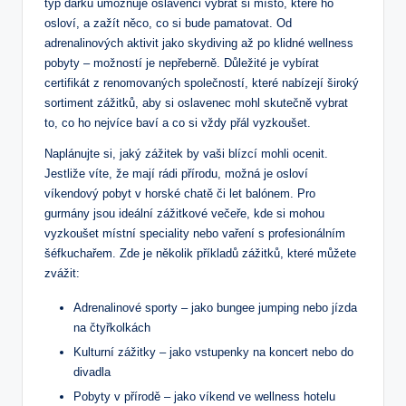
typ dárku umožňuje oslavenci vybrat si místo, které ho
osloví, a zažít něco, co si bude pamatovat. Od
adrenalinových aktivit jako skydiving až po klidné wellness
pobyty – možností je nepřeberně. Důležité je vybírat
certifikát z renomovaných společností, které nabízejí široký
sortiment zážitků, aby si oslavenec mohl skutečně vybrat
to, co ho nejvíce baví a co si vždy přál vyzkoušet.
Naplánujte si, jaký zážitek by vaši blízcí mohli ocenit.
Jestliže víte, že mají rádi přírodu, možná je osloví
víkendový pobyt v horské chatě či let balónem. Pro
gurmány jsou ideální zážitkové večeře, kde si mohou
vyzkoušet místní speciality nebo vaření s profesionálním
šéfkuchařem. Zde je několik příkladů zážitků, které můžete
zvážit:
Adrenalinové sporty – jako bungee jumping nebo jízda
na čtyřkolkách
Kulturní zážitky – jako vstupenky na koncert nebo do
divadla
Pobyty v přírodě – jako víkend ve wellness hotelu