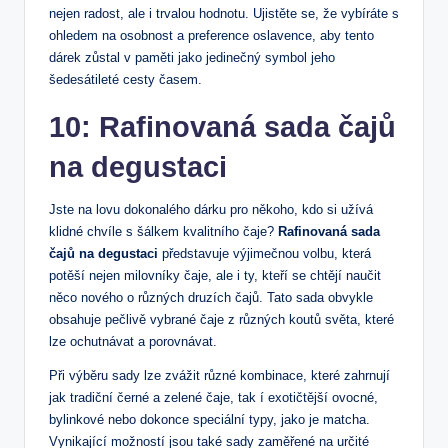
nejen radost, ale i trvalou hodnotu. Ujistěte se, že vybíráte s
ohledem na osobnost a preference oslavence, aby tento
dárek zůstal v paměti jako jedinečný symbol jeho
šedesátileté cesty časem.
10: Rafinovaná sada čajů
na degustaci
Jste na lovu dokonalého dárku pro někoho, kdo si užívá
klidné chvíle s šálkem kvalitního čaje?
Rafinovaná sada
čajů na degustaci
představuje výjimečnou volbu, která
potěší nejen milovníky čaje, ale i ty, kteří se chtějí naučit
něco nového o různých druzích čajů. Tato sada obvykle
obsahuje pečlivě vybrané čaje z různých koutů světa, které
lze ochutnávat a porovnávat.
Při výběru sady lze zvážit různé kombinace, které zahrnují
jak tradiční černé a zelené čaje, tak í exotičtější ovocné,
bylinkové nebo dokonce speciální typy, jako je matcha.
Vynikající možností jsou také sady zaměřené na určité