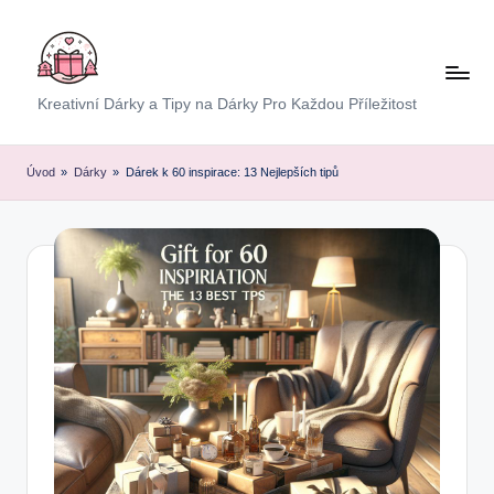
Skip
to
content
E
Kreativní Dárky a Tipy na Dárky Pro Každou Příležitost
x
p
Úvod
»
Dárky
»
Dárek k 60 inspirace: 13 Nejlepších tipů
r
e
s
D
á
r
e
k