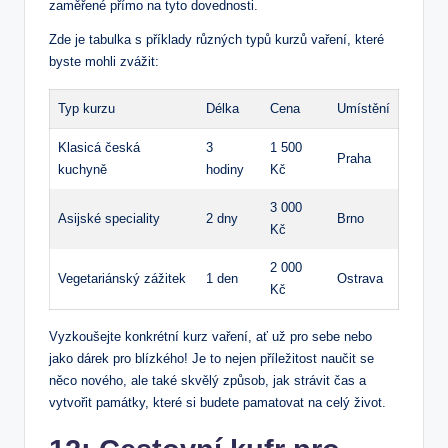
zaměřené přímo na tyto dovednosti.
Zde je tabulka s příklady různých typů kurzů vaření, které
byste mohli zvážit:
Typ kurzu
Délka
Cena
Umístění
Klasicá česká
3
1 500
Praha
kuchyně
hodiny
Kč
3 000
Asijské speciality
2 dny
Brno
Kč
2 000
Vegetariánský zážitek
1 den
Ostrava
Kč
Vyzkoušejte konkrétní kurz vaření, ať už pro sebe nebo
jako dárek pro blízkého! Je to nejen příležitost naučit se
něco nového, ale také skvělý způsob, jak strávit čas a
vytvořit památky, které si budete pamatovat na celý život.