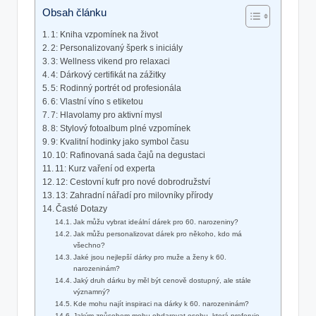
Obsah článku
1: Kniha vzpomínek na život
2: Personalizovaný šperk s iniciály
3: Wellness vikend pro relaxaci
4: Dárkový certifikát na zážitky
5: Rodinný portrét od profesionála
6: Vlastní víno s etiketou
7: Hlavolamy pro aktivní mysl
8: Stylový fotoalbum plné vzpomínek
9: Kvalitní hodinky jako symbol času
10: Rafinovaná sada čajů na degustaci
11: Kurz vaření od experta
12: Cestovní kufr pro nové dobrodružství
13: Zahradní nářadí pro milovníky přírody
Časté Dotazy
Jak můžu vybrat ideální dárek pro 60. narozeniny?
Jak můžu personalizovat dárek pro někoho, kdo má
všechno?
Jaké jsou nejlepší dárky pro muže a ženy k 60.
narozeninám?
Jaký druh dárku by měl být cenově dostupný, ale stále
významný?
Kde mohu najít inspiraci na dárky k 60. narozeninám?
Jakým způsobem mohu obdarovat osobu, která preferuje