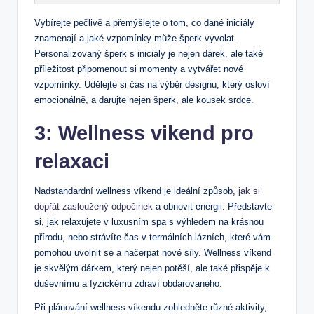
Vybírejte pečlivě a přemýšlejte o tom, co dané iniciály
znamenají a jaké vzpomínky může šperk vyvolat.
Personalizovaný šperk s iniciály je nejen dárek, ale také
příležitost připomenout si momenty a vytvářet nové
vzpomínky. Udělejte si čas na výběr designu, který osloví
emocionálně, a darujte nejen šperk, ale kousek srdce.
3: Wellness vikend pro
relaxaci
Nadstandardní wellness víkend je ideální způsob,
jak si
dopřát zasloužený odpočinek
a obnovit energii. Představte
si, jak relaxujete v luxusním spa s výhledem na krásnou
přírodu, nebo strávíte čas v termálních lázních, které vám
pomohou uvolnit se a načerpat nové síly. Wellness víkend
je skvělým dárkem, který nejen potěší, ale také přispěje k
duševnímu a fyzickému zdraví obdarovaného.
Při plánování wellness víkendu zohledněte různé aktivity,