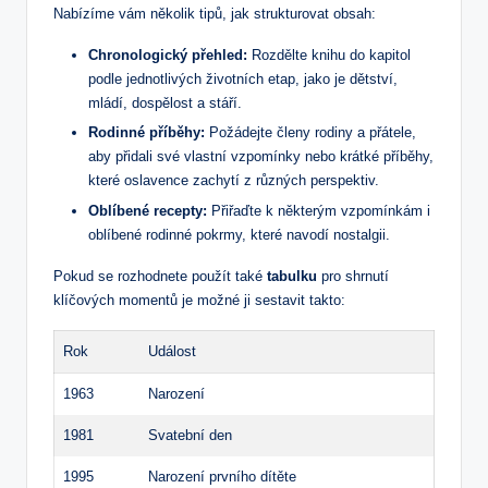
Nabízíme vám několik tipů, jak strukturovat obsah:
Chronologický přehled:
Rozdělte knihu do kapitol
podle jednotlivých životních etap, jako je dětství,
mládí, dospělost a stáří.
Rodinné příběhy:
Požádejte členy rodiny a přátele,
aby přidali své vlastní vzpomínky nebo krátké příběhy,
které oslavence zachytí z různých perspektiv.
Oblíbené recepty:
Přiřaďte k některým vzpomínkám i
oblíbené rodinné pokrmy, které navodí nostalgii.
Pokud se rozhodnete použít také
tabulku
pro shrnutí
klíčových momentů je možné ji sestavit takto:
Rok
Událost
1963
Narození
1981
Svatební den
1995
Narození prvního dítěte