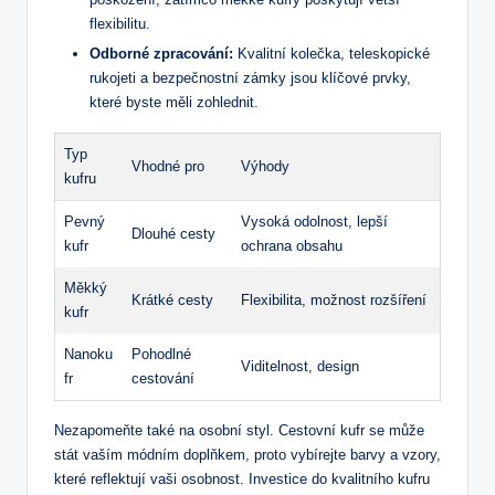
flexibilitu.
Odborné zpracování:
Kvalitní kolečka, teleskopické
rukojeti a bezpečnostní zámky jsou klíčové prvky,
které byste měli zohlednit.
Typ
Vhodné pro
Výhody
kufru
Pevný
Vysoká odolnost, lepší
Dlouhé cesty
kufr
ochrana obsahu
Měkký
Krátké cesty
Flexibilita, možnost rozšíření
kufr
Nanoku
Pohodlné
Viditelnost, design
fr
cestování
Nezapomeňte také na osobní styl. Cestovní kufr se může
stát vaším módním doplňkem, proto vybírejte barvy a vzory,
které reflektují vaši osobnost. Investice do kvalitního kufru