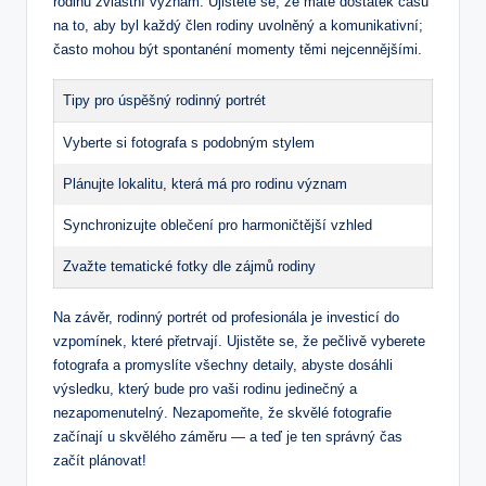
rodinu zvláštní význam. Ujistěte se, že máte dostatek času
na to, aby byl každý člen rodiny uvolněný a komunikativní;
často mohou být spontanéní momenty těmi nejcennějšími.
Tipy pro úspěšný rodinný portrét
Vyberte si fotografa s podobným stylem
Plánujte lokalitu, která má pro rodinu význam
Synchronizujte oblečení pro harmoničtější vzhled
Zvažte tematické fotky dle zájmů rodiny
Na závěr, rodinný portrét od profesionála je investicí do
vzpomínek, které přetrvají. Ujistěte se, že pečlivě vyberete
fotografa a promyslíte všechny detaily, abyste dosáhli
výsledku, který bude pro vaši rodinu jedinečný a
nezapomenutelný. Nezapomeňte, že skvělé fotografie
začínají u skvělého záměru — a teď je ten správný čas
začít plánovat!