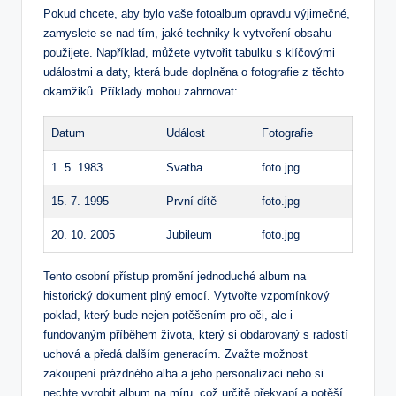
Pokud chcete, aby bylo vaše fotoalbum opravdu výjimečné,
zamyslete se nad tím, jaké techniky k vytvoření obsahu
použijete. Například, můžete vytvořit tabulku s klíčovými
událostmi a daty, která bude doplněna o fotografie z těchto
okamžiků. Příklady mohou zahrnovat:
Datum
Událost
Fotografie
1. 5. 1983
Svatba
foto.jpg
15. 7. 1995
První dítě
foto.jpg
20. 10. 2005
Jubileum
foto.jpg
Tento osobní přístup promění jednoduché album na
historický dokument plný emocí. Vytvořte vzpomínkový
poklad, který bude nejen potěšením pro oči, ale i
fundovaným příběhem života, který si obdarovaný s radostí
uchová a předá dalším generacím. Zvažte možnost
zakoupení prázdného alba a jeho personalizaci nebo si
nechte vyrobit album na míru, což určitě překvapí a potěší