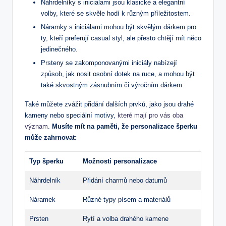
Náhrdelníky s inicialami jsou klasické a elegantní
volby, které se skvěle hodí k různým příležitostem.
Náramky s iniciálami mohou být skvělým dárkem pro
ty, kteří preferují casual styl, ale přesto chtějí mít něco
jedinečného.
Prsteny se zakomponovanými iniciály nabízejí
způsob, jak nosit osobní dotek na ruce, a mohou být
také skvostným zásnubním či výročním dárkem.
Také můžete zvážit přidání dalších prvků, jako jsou drahé
kameny nebo speciální motivy,
které mají pro vás oba
význam
.
Musíte mít na paměti, že personalizace šperku
může zahrnovat:
Typ šperku
Možnosti personalizace
Náhrdelník
Přidání charmů nebo datumů
Náramek
Různé typy písem a materiálů
Prsten
Rytí a volba drahého kamene