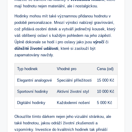
mají hodnotu nejen materiální, ale i nostalgickou.
Hodinky mohou mít také významnou přidanou hodnotu v
podobě personalizace. Mnozí výrobci nabízejí gravírování,
což přidává osobní dotek a vytváří jedinečný kousek, který
váš oblíbený oslaví s každým pohledem na jeho zápěstí.
Úplně dokonale se hodí i pro oslavy jako jsou
výročí
či
důležité životní události
, které si zaslouží být
zapamatovány navždy.
Typ hodinek
Vhodné pro
Cena (od)
Elegantní analogové
Speciální příležitosti
15 000 Kč
Sportovní hodinky
Aktivní životní styl
10 000 Kč
Digitální hodinky
Každodenní nošení
5 000 Kč
Okouzlíte tímto dárkem nejen jeho vizuální stránkou, ale
také hodnotou, jakou odráží životní zkušenosti a
vzpomínky. Investice do kvalitních hodinek tak přináší