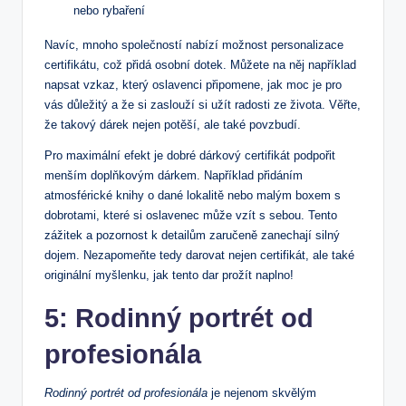
nebo rybaření
Navíc, mnoho společností nabízí možnost personalizace
certifikátu, což přidá osobní dotek. Můžete na něj například
napsat vzkaz, který oslavenci připomene, jak moc je pro
vás důležitý a že si zaslouží si užít radosti ze života. Věřte,
že takový dárek nejen potěší, ale také povzbudí.
Pro maximální efekt je dobré dárkový certifikát podpořit
menším doplňkovým dárkem. Například přidáním
atmosférické knihy o dané lokalitě nebo malým boxem s
dobrotami, které si oslavenec může vzít s sebou. Tento
zážitek a pozornost k detailům zaručeně zanechají silný
dojem. Nezapomeňte tedy darovat nejen certifikát, ale také
originální myšlenku, jak tento dar prožít naplno!
5: Rodinný portrét od
profesionála
Rodinný portrét od profesionála
je nejenom skvělým