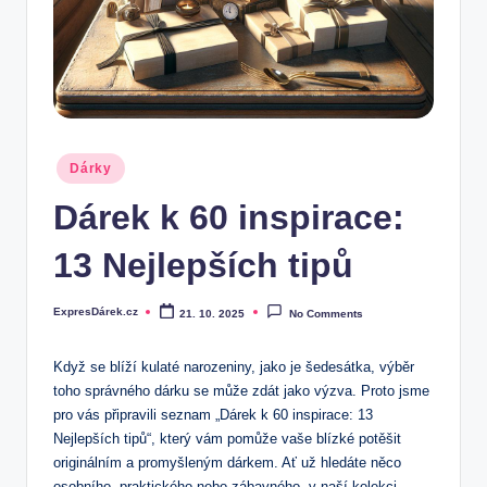
.
c
z
Posted
Dárky
in
Dárek k 60 inspirace:
13 Nejlepších tipů
ExpresDárek.cz
21. 10. 2025
No Comments
Posted
by
Když se blíží kulaté narozeniny, jako je šedesátka, výběr
toho správného dárku se může zdát jako výzva. Proto jsme
pro vás připravili seznam „Dárek k 60 inspirace: 13
Nejlepších tipů“, který vám pomůže vaše blízké potěšit
originálním a promyšleným dárkem. Ať už hledáte něco
osobního, praktického nebo zábavného, v naší kolekci