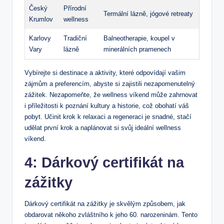
Český
Přírodní
Termální lázně, jógové retreaty
Krumlov
wellness
Karlovy
Tradiční
Balneotherapie, koupel v
Vary
lázně
minerálních pramenech
Vybírejte si destinace a aktivity, které odpovídají vašim
zájmům a preferencím, abyste si zajistili nezapomenutelný
zážitek. Nezapomeňte, že wellness víkend může zahrnovat
i příležitosti k poznání kultury a historie, což obohatí váš
pobyt. Učinit krok k relaxaci a regeneraci je snadné, stačí
udělat první krok a naplánovat si svůj ideální wellness
víkend.
4: Dárkový certifikát na
zážitky
Dárkový certifikát na zážitky je skvělým způsobem, jak
obdarovat někoho zvláštního k jeho 60. narozeninám. Tento