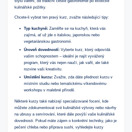
stylů vaření, od tradiční české gastronomie po exotické
kulinářské požitky.
Chcete-li vybrat ten pravý kurz, zvažte následující tipy:
Typ kuchyně:
Zaměřte se na kuchyň, která vás
zajímá, ať už jde o italskou, japonskou nebo
vegetariánskou gastronomii.
Úroveň dovedností:
Vyberte kurz, který odpovídá
vašim schopnostem – ideální je najít vyvážený
program, který vás nejen naučí, jak vařit, ale také
rozvine vaši kreativitu.
Umístění kurzu:
Zvažte, zda dáte přednost kurzu v
místním studiu nebo tematickému víkendovému
workshopu v malebné přírodě.
Některé kurzy také nabízejí specializované focení, kde
můžete zdokumentovat své kulinářské výtvory nebo návrhy
na ubrusy a servírování, které dále povýší vaše kulinářské
dovednosti. Pokud máte zájem o konkrétní techniky, jako je
pečení chleba nebo příprava sushi, vyhledejte kurzy