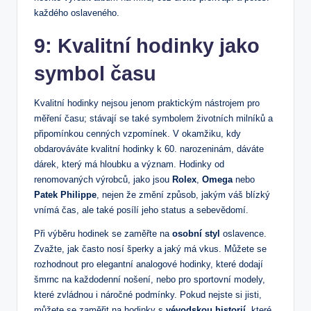
každého oslaveného.
9: Kvalitní hodinky jako
symbol času
Kvalitní hodinky nejsou jenom praktickým nástrojem pro
měření času; stávají se také symbolem životních milníků a
připomínkou cenných vzpomínek. V okamžiku, kdy
obdarováváte kvalitní hodinky k 60. narozeninám, dáváte
dárek, který má hloubku a význam. Hodinky od
renomovaných výrobců, jako jsou
Rolex
,
Omega
nebo
Patek Philippe
, nejen že změní způsob, jakým váš blízký
vnímá čas, ale také posílí jeho status a sebevědomí.
Při výběru hodinek se zaměřte na
osobní styl
oslavence.
Zvažte, jak často nosí šperky a jaký má vkus. Můžete se
rozhodnout pro elegantní analogové hodinky, které dodají
šmrnc na každodenní nošení, nebo pro sportovní modely,
které zvládnou i náročné podmínky. Pokud nejste si jisti,
můžete se zaměřit na hodinky s
vévodskou historií
, které