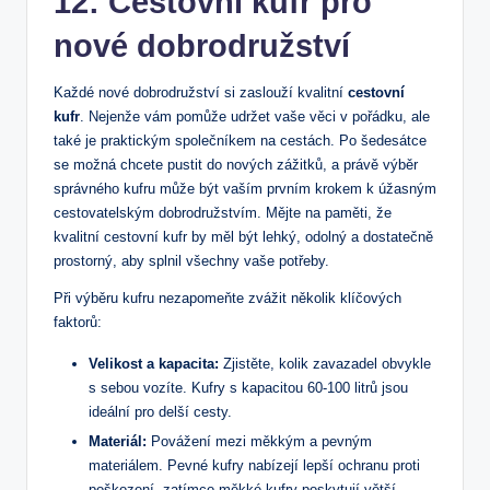
12: Cestovní kufr pro
nové dobrodružství
Každé nové dobrodružství si zaslouží kvalitní
cestovní
kufr
. Nejenže vám pomůže udržet vaše věci v pořádku, ale
také je praktickým společníkem na cestách. Po šedesátce
se možná chcete pustit do nových zážitků, a právě výběr
správného kufru může být vaším prvním krokem k úžasným
cestovatelským dobrodružstvím. Mějte na paměti, že
kvalitní cestovní kufr by měl být lehký, odolný a dostatečně
prostorný, aby splnil všechny vaše potřeby.
Při výběru kufru nezapomeňte zvážit několik klíčových
faktorů:
Velikost a kapacita:
Zjistěte, kolik zavazadel obvykle
s sebou vozíte. Kufry s kapacitou 60-100 litrů jsou
ideální pro delší cesty.
Materiál:
Povážení mezi měkkým a pevným
materiálem. Pevné kufry nabízejí lepší ochranu proti
poškození, zatímco měkké kufry poskytují větší