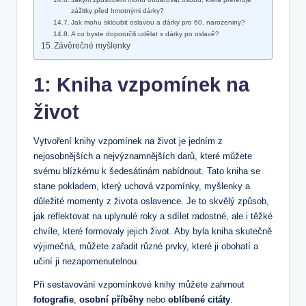
zážitky před hmotnými dárky?
Jak mohu skloubit oslavou a dárky pro 60. narozeniny?
A co byste doporučili udělat s dárky po oslavě?
Závěrečné myšlenky
1: Kniha vzpomínek na
život
Vytvoření knihy vzpomínek na život je jedním z
nejosobnějších a nejvýznamnějších darů, které můžete
svému blízkému k šedesátinám nabídnout. Tato kniha se
stane pokladem, který uchová vzpomínky, myšlenky a
důležité momenty z života oslavence. Je to skvělý způsob,
jak reflektovat na uplynulé roky a sdílet radostné, ale i těžké
chvíle, které formovaly jejich život. Aby byla kniha skutečně
výjimečná, můžete zařadit různé prvky, které ji obohatí a
učiní ji nezapomenutelnou.
Při sestavování vzpomínkové knihy můžete zahrnout
fotografie
,
osobní příběhy
nebo
oblíbené citáty
.