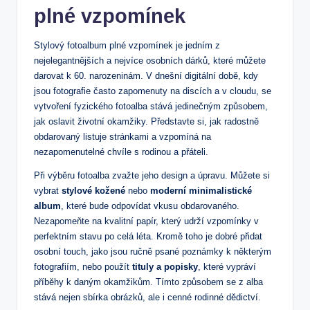
plné vzpomínek
Stylový fotoalbum plné vzpomínek je jedním z
nejelegantnějších a nejvíce osobních dárků, které můžete
darovat k 60. narozeninám. V dnešní digitální době, kdy
jsou fotografie často zapomenuty na discích a v cloudu, se
vytvoření fyzického fotoalba stává jedinečným způsobem,
jak oslavit životní okamžiky. Představte si, jak radostně
obdarovaný listuje stránkami a vzpomíná na
nezapomenutelné chvíle s rodinou a přáteli.
Při výběru fotoalba zvažte jeho design a úpravu. Můžete si
vybrat
stylové kožené
nebo
moderní minimalistické
album
, které bude odpovídat vkusu obdarovaného.
Nezapomeňte na kvalitní papír, který udrží vzpomínky v
perfektním stavu po celá léta. Kromě toho je dobré přidat
osobní touch, jako jsou ručně psané poznámky k některým
fotografiím, nebo použít
tituly a popisky
, které vypráví
příběhy k daným okamžikům. Tímto způsobem se z alba
stává nejen sbírka obrázků, ale i cenné rodinné dědictví.