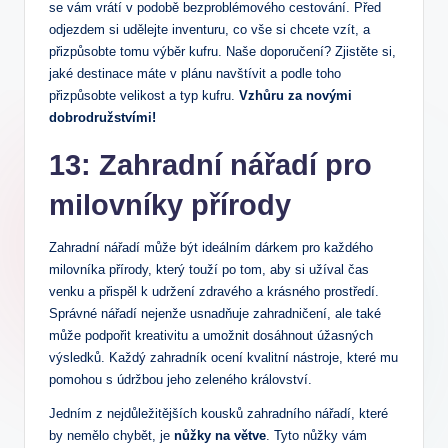
se vám vrátí v podobě bezproblémového cestování. Před
odjezdem si udělejte inventuru, co vše si chcete vzít, a
přizpůsobte tomu výběr kufru. Naše doporučení? Zjistěte si,
jaké destinace máte v plánu navštívit a podle toho
přizpůsobte velikost a typ kufru.
Vzhůru za novými
dobrodružstvími!
13: Zahradní nářadí pro
milovníky přírody
Zahradní nářadí může být ideálním dárkem pro každého
milovníka přírody, který touží po tom, aby si užíval čas
venku a přispěl k udržení zdravého a krásného prostředí.
Správné nářadí nejenže usnadňuje zahradničení, ale také
může podpořit kreativitu a umožnit dosáhnout úžasných
výsledků. Každý zahradník ocení kvalitní nástroje, které mu
pomohou s údržbou jeho zeleného království.
Jedním z nejdůležitějších kousků zahradního nářadí, které
by nemělo chybět, je
nůžky na větve
. Tyto nůžky vám