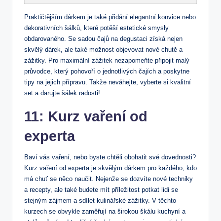
Praktičtějším dárkem je také přidání elegantní konvice nebo
dekorativních šálků, které potěší estetické smysly
obdarovaného. Se sadou čajů na degustaci získá nejen
skvělý dárek, ale také možnost objevovat nové chutě a
zážitky. Pro maximální zážitek nezapomeňte připojit malý
průvodce, který pohovoří o jednotlivých čajích a poskytne
tipy na jejich přípravu. Takže neváhejte, vyberte si kvalitní
set a darujte šálek radosti!
11: Kurz vaření od
experta
Baví vás vaření, nebo byste chtěli obohatit své dovednosti?
Kurz vaření od experta je skvělým dárkem pro každého, kdo
má chuť se něco naučit. Nejenže se dozvíte nové techniky
a recepty, ale také budete mít příležitost potkat lidi se
stejným zájmem a sdílet kulinářské zážitky. V těchto
kurzech se obvykle zaměřují na širokou škálu kuchyní a