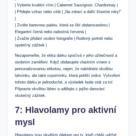
| Vyberte kvalitní víno | Cabernet Sauvignon, Chardonnay |
| Přidejte vzkaz nebo citát | „Na zdraví a další šťastné roky!”
|
| Zvolte barevnou paletu, která se líbí obdarovanému |
Elegantní černá nebo radostná červená |
| Zvažte přidání osobní fotografie | Rodinný portrét nebo
společný zážitek |
Nezapomeňte, že etika dárku spočívá v jeho užitečnosti a
osobním zaměření. Když obdarujete vlastním vínem s
personalizovanou etiketou, nejen, že nabídnete skvělou
lahvinku, ale také vzpomínku, která potěší srdce. Vytvoření
tohoto dárku je jednoduché, a výsledek bude stát za to!
Připravte skvělou láhev a udělejte z jejího darování
skutečný zážitek.
7: Hlavolamy pro aktivní
mysl
Hlavolamy jsou skvělým dárkem pro ty, kteří chtějí udržet