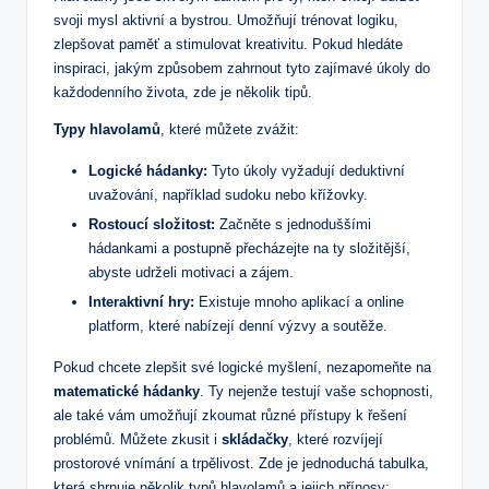
svoji mysl aktivní a bystrou. Umožňují trénovat logiku,
zlepšovat paměť a stimulovat kreativitu. Pokud hledáte
inspiraci, jakým způsobem zahrnout tyto zajímavé úkoly do
každodenního života, zde je několik tipů.
Typy hlavolamů
, které můžete zvážit:
Logické hádanky:
Tyto úkoly vyžadují deduktivní
uvažování, například sudoku nebo křížovky.
Rostoucí složitost:
Začněte s jednoduššími
hádankami a postupně přecházejte na ty složitější,
abyste udrželi motivaci a zájem.
Interaktivní hry:
Existuje mnoho aplikací a online
platform, které nabízejí denní výzvy a soutěže.
Pokud chcete zlepšit své logické myšlení, nezapomeňte na
matematické hádanky
. Ty nejenže testují vaše schopnosti,
ale také vám umožňují zkoumat různé přístupy k řešení
problémů. Můžete zkusit i
skládačky
, které rozvíjejí
prostorové vnímání a trpělivost. Zde je jednoduchá tabulka,
která shrnuje několik typů hlavolamů a jejich přínosy: