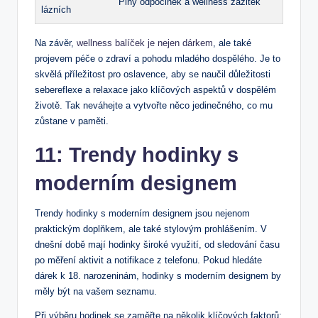
Plný odpočinek a wellness zážitek
lázních
Na závěr,
wellness balíček je nejen dárkem
, ale také
projevem péče o zdraví a pohodu mladého dospělého. Je to
skvělá příležitost pro oslavence, aby se naučil důležitosti
sebereflexe a relaxace jako klíčových aspektů v dospělém
životě. Tak neváhejte a vytvořte něco jedinečného, co mu
zůstane v paměti.
11: Trendy hodinky s
moderním designem
Trendy hodinky s moderním designem jsou nejenom
praktickým doplňkem, ale také stylovým prohlášením. V
dnešní době mají hodinky široké využití, od sledování času
po měření aktivit a notifikace z telefonu. Pokud hledáte
dárek k 18. narozeninám, hodinky s moderním designem by
měly být na vašem seznamu.
Při výběru hodinek se zaměřte na několik klíčových faktorů: