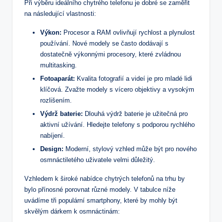
Při výběru ideálního chytrého telefonu je dobré se zaměřit
na následující vlastnosti:
Výkon:
Procesor a RAM ovlivňují rychlost a plynulost
používání. Nové modely se často dodávají s
dostatečně výkonnými procesory, které zvládnou
multitasking.
Fotoaparát:
Kvalita fotografií a videí je pro mladé lidi
klíčová. Zvažte modely s vícero objektivy a vysokým
rozlišením.
Výdrž baterie:
Dlouhá výdrž baterie je užitečná pro
aktivní užívání. Hledejte telefony s podporou rychlého
nabíjení.
Design:
Moderní, stylový vzhled může být pro nového
osmnáctiletého uživatele velmi důležitý.
Vzhledem k široké nabídce chytrých telefonů na trhu by
bylo přínosné porovnat různé modely. V tabulce níže
uvádíme tři populární smartphony, které by mohly být
skvělým dárkem k osmnáctinám: