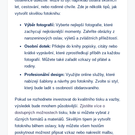
oslavence důležité. Může to být například oslava školních
let, cestování, nebo rodinné chvíle. Zde je několik tipů, jak
vytvořit skvělou fotoknihu:
Výběr fotografií:
Vyberte nejlepší fotografie, které
zachycují nejkrásnější momenty. Zahrňte obrázky z
narozeninových oslav, výletů a zvláštních příležitostí.
Osobní dotek:
Přidejte do knihy popisky, citáty nebo
krátké vyprávění, které zprostředkují příběh za každou
fotografií. Můžete také zařadit vzkazy od přátel a
rodiny.
Profesionální design:
Využijte online služby, které
nabízejí šablony a návrhy pro fotoknihy. Zvolte si styl,
který bude ladit s osobností obdarovaného.
Pokud se rozhodnete investovat do kvalitního tisku a vazby,
výsledek bude mnohem působivější.
Zjistěte více o
dostupných možnostech
tisku, kde si můžete vybrat z
různých formátů a materiálů. Skvělým tipem je vytvořit
fotoknihu během oslavy, kdy můžete všem hostům
poskytnout možnost připsat vzkaz nebo nakreslit malbu,