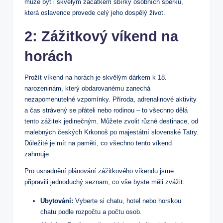
může být i skvělým začátkem sbírky osobních šperků,
která oslavence provede celý jeho dospělý život.
2: Zážitkový víkend na
horách
Prožít víkend na horách je skvělým dárkem k 18.
narozeninám, který obdarovanému zanechá
nezapomenutelné vzpomínky. Příroda, adrenalinové aktivity
a čas strávený se přáteli nebo rodinou – to všechno dělá
tento zážitek jedinečným. Můžete zvolit různé destinace, od
malebných českých Krkonoš po majestátní slovenské Tatry.
Důležité je mít na paměti, co všechno tento víkend
zahrnuje.
Pro usnadnění plánování zážitkového víkendu jsme
připravili jednoduchý seznam, co vše byste měli zvážit:
Ubytování:
Vyberte si chatu, hotel nebo horskou
chatu podle rozpočtu a počtu osob.