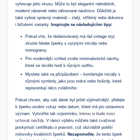
vyhovuje jeho vkusu. Může to být elegantní náhrdelník,
moderní náramek nebo rafinované náušnice. Důležité je
také vybrat správný materiál – zlatý, stříbrný nebo dokonce
i bižuterní varianty.
Inspirujte se následujícími tipy:
Pokud víte, že obdarovávaný má rád vintage styl,
zkuste hledat šperky s vyrytými iniciály nebo
monogramy.
Pro modernější vzhled zvolte minimalistické návrhy,
které se skvěle hodí k různým outfitu.
Myslete také na přizpůsobení – kombinujte iniciály s
různými symboly, jako jsou srdce nebo hvězdy, které
reprezentují něco zvláštního.
Pokud chcete, aby váš dárek byl ještě výjimečnější, přidejte
k šperku osobní vzkaz nebo datum, které má pro oslavence
význam. Vytvoříte tak vzpomínku,
kterou si bude moci
uchovat navždy
. V rámci výběru můžete také zvažovat
poskytnutí certifikátu o pravosti, což obzvláště potěší
milovníky kvalitních šperků.
Nezapomeňte
, že tento šperk