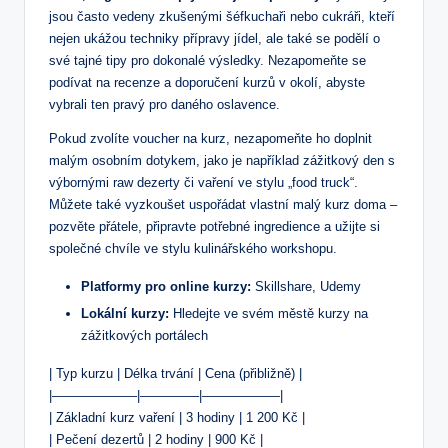
jsou často vedeny zkušenými šéfkuchaři nebo cukráři, kteří
nejen ukážou techniky přípravy jídel, ale také se podělí o
své tajné tipy pro dokonalé výsledky. Nezapomeňte se
podívat na recenze a doporučení kurzů v okolí, abyste
vybrali ten pravý pro daného oslavence.
Pokud zvolíte voucher na kurz, nezapomeňte ho doplnit
malým osobním dotykem, jako je například zážitkový den s
výbornými raw dezerty či vaření ve stylu „food truck“.
Můžete také vyzkoušet uspořádat vlastní malý kurz doma –
pozvěte přátele, připravte potřebné ingredience a užijte si
společné chvíle ve stylu kulinářského workshopu.
Platformy pro online kurzy:
Skillshare, Udemy
Lokální kurzy:
Hledejte ve svém městě kurzy na
zážitkových portálech
| Typ kurzu | Délka trvání | Cena (přibližně) |
|——————–|————–|——————|
| Základní kurz vaření | 3 hodiny | 1 200 Kč |
| Pečení dezertů | 2 hodiny | 900 Kč |