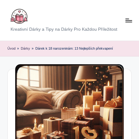
Skip
to
content
E
Kreativní Dárky a Tipy na Dárky Pro Každou Příležitost
x
p
Úvod
»
Dárky
»
Dárek k 18 narozeninám: 13 Nejlepších překvapení
r
e
s
D
á
r
e
k