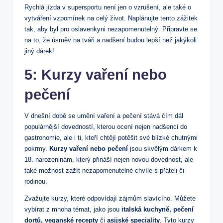
Rychlá jízda v supersportu není jen o vzrušení, ale také o
vytváření vzpomínek na celý život. Naplánujte tento zážitek
tak, aby byl pro oslavenkyni nezapomenutelný. Připravte se
na to, že úsměv na tváři a nadšení budou lepší než jakýkoli
jiný dárek!
5: Kurzy vaření nebo
pečení
V dnešní době se umění vaření a pečení stává čím dál
populárnější dovedností, kterou ocení nejen nadšenci do
gastronomie, ale i ti, kteří chtějí potěšit své blízké chutnými
pokrmy.
Kurzy vaření nebo pečení
jsou skvělým dárkem k
18. narozeninám, který přináší nejen novou dovednost, ale
také možnost zažít nezapomenutelné chvíle s přáteli či
rodinou.
Zvažujte kurzy, které odpovídají zájmům slavícího. Můžete
vybírat z mnoha témat, jako jsou
italská kuchyně, pečení
dortů, veganské recepty
či
asijské speciality
. Tyto kurzy