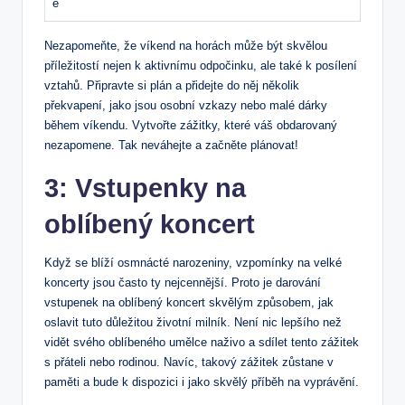
e
Nezapomeňte, že víkend na horách může být skvělou
příležitostí nejen k aktivnímu odpočinku, ale také k posílení
vztahů. Připravte si plán a přidejte do něj několik
překvapení, jako jsou osobní vzkazy nebo malé dárky
během víkendu. Vytvořte zážitky, které váš obdarovaný
nezapomene. Tak neváhejte a začněte plánovat!
3: Vstupenky na
oblíbený koncert
Když se blíží osmnácté narozeniny, vzpomínky na velké
koncerty jsou často ty nejcennější. Proto je darování
vstupenek na oblíbený koncert skvělým způsobem, jak
oslavit tuto důležitou životní milník. Není nic lepšího než
vidět svého oblíbeného umělce naživo a sdílet tento zážitek
s přáteli nebo rodinou. Navíc, takový zážitek zůstane v
paměti a bude k dispozici i jako skvělý příběh na vyprávění.