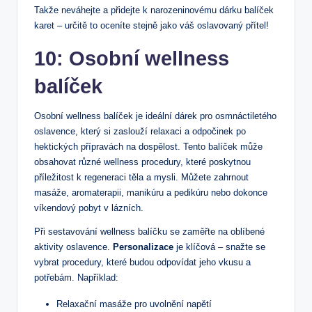
Takže neváhejte a přidejte k narozeninovému dárku balíček
karet – určitě to oceníte stejně jako váš oslavovaný přítel!
10: Osobní wellness
balíček
Osobní wellness balíček je ideální dárek pro osmnáctiletého
oslavence, který si zaslouží relaxaci a odpočinek po
hektických přípravách na dospělost. Tento balíček může
obsahovat různé wellness procedury, které poskytnou
příležitost k regeneraci těla a mysli. Můžete zahrnout
masáže, aromaterapii, manikúru a pedikúru nebo dokonce
víkendový pobyt v lázních.
Při sestavování wellness balíčku se zaměřte na oblíbené
aktivity oslavence.
Personalizace
je klíčová – snažte se
vybrat procedury, které budou odpovídat jeho vkusu a
potřebám. Například:
Relaxační masáže pro uvolnění napětí