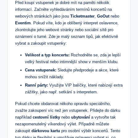
Před koupí vstupenek je dobré mít na paměti několik
informací. Začněte vyhledáváním termínů koncertů na
webových stránkách jako jsou
Ticketmaster
,
GoOut
nebo
Eventim
. Pokud víte, kdo je oblíbený interpret oslavence,
zkontrolujte jeho webové stránky nebo sociální sítě pro
oznámení o turné. Zde je malý seznam tipů, jak efektivně
vybrat a zakoupit vstupenky:
Velikost a typ koncertu:
Rozhodněte se, zda je lepší
velký festival nebo intimnější show v menším klubu.
Cena vstupenek:
Sledujte předprodeje a akce, které
mohou snížit náklady.
Ranní párty:
Využijte VIP balíčky, které nabízejí extra
zážitky, jako např. setkání s interpretem.
Pokud chcete obdarovat někoho opravdu speciálního,
zvažte zakoupení víc než jen vstupenek. Přidejte do dárku
například
cestovní lístky
nebo
ubytování
a vytvořte tak
nezapomenutelný víkendový výlet. Případně můžete
zakoupit
dárkovou kartu
pro osobní výběr koncertů. Tento
typ dárku je flexibilní a umožňuje oslavenci vybrat si, co