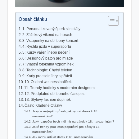
Obsah článku
1: Personalizovaný šperk s iniciály
2: Zážitkový víkend na horách
3: Vstupenky na oblíbený koncert
4: Rychlá jízda v supersportu
5: Kurzy vaření nebo pečení
6: Designový batoh pro mladé
7: Vlastní fotokniha vzpomínek
8: Technologie: Chytrý telefon
9: Karty pro stolní hry s přáteli
10: Osobní wellness balíček
11: Trendy hodinky s moderním designem
12: Předplatné oblíbeného časopisu
13: Stylový fashion doplněk
Často Kladené Otázky
Jaký je nejlepší způsob, jak vybrat dárek k 18.
narozeninám?
Jaký rozpočet bych měl mít na dárek k 18. narozeninám?
Jaké trendy jsou letos populární pro dárky k 18.
narozeninám?
Jak mohu udělat dárek k 18. narozeninám