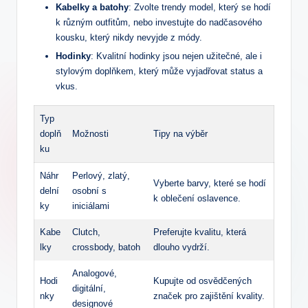
Kabelky a batohy
: Zvolte trendy model, který se hodí
k různým outfitům, nebo investujte do nadčasového
kousku, který nikdy nevyjde z módy.
Hodinky
: Kvalitní hodinky jsou nejen užitečné, ale i
stylovým doplňkem, který může vyjadřovat status a
vkus.
Typ
doplň
Možnosti
Tipy na výběr
ku
Náhr
Perlový, zlatý,
Vyberte barvy, které se hodí
delní
osobní s
k oblečení oslavence.
ky
iniciálami
Kabe
Clutch,
Preferujte kvalitu, která
lky
crossbody, batoh
dlouho vydrží.
Analogové,
Hodi
Kupujte od osvědčených
digitální,
nky
značek pro zajištění kvality.
designové