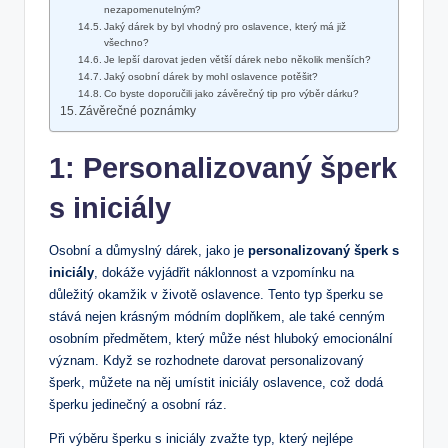
nezapomenutelným?
Jaký dárek by byl vhodný pro oslavence, který má již
všechno?
Je lepší darovat jeden větší dárek nebo několik menších?
Jaký osobní dárek by mohl oslavence potěšit?
Co byste doporučili jako závěrečný tip pro výběr dárku?
Závěrečné poznámky
1: Personalizovaný šperk
s iniciály
Osobní a důmyslný dárek, jako je
personalizovaný šperk s
iniciály
, dokáže vyjádřit náklonnost a vzpomínku na
důležitý okamžik v životě oslavence. Tento typ šperku se
stává nejen krásným módním doplňkem, ale také cenným
osobním předmětem, který může nést hluboký emocionální
význam. Když se rozhodnete darovat personalizovaný
šperk, můžete na něj umístit iniciály oslavence, což dodá
šperku jedinečný a osobní ráz.
Při výběru šperku s iniciály zvažte typ, který nejlépe