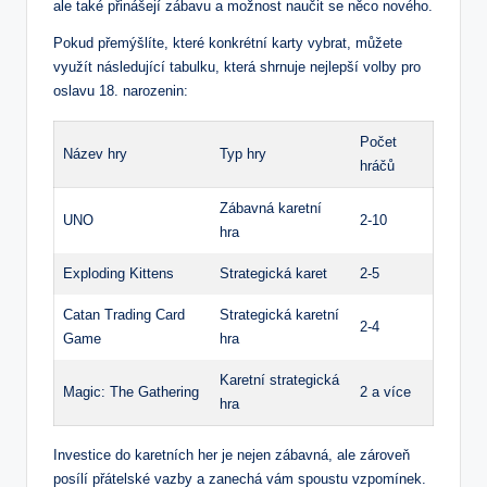
ale také přinášejí zábavu a možnost naučit se něco nového.
Pokud přemýšlíte, které konkrétní karty vybrat, můžete
využít následující tabulku, která shrnuje nejlepší volby pro
oslavu 18. narozenin:
Počet
Název hry
Typ hry
hráčů
Zábavná karetní
UNO
2-10
hra
Exploding Kittens
Strategická karet
2-5
Catan Trading Card
Strategická karetní
2-4
Game
hra
Karetní strategická
Magic: The Gathering
2 a více
hra
Investice do karetních her je nejen zábavná, ale zároveň
posílí přátelské vazby a zanechá vám spoustu vzpomínek.