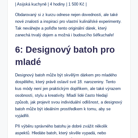
| Asijská kuchyně | 4 hodiny | 1 500 Kč |
Obdarovaný si z kurzu odnese nejen dovednosti, ale také
nové znalosti a inspiraci pro vlastní kulinářské experimenty.
Tak neváhejte a pořiďte tento originální dárek, který
zanechá trvalý dojem a možná i budoucího šéfkuchaře!
6: Designový batoh pro
mladé
Designový batoh může být skvělým dárkem pro mladého
dospělého, který právě oslavil své 18. narozeniny. Tento
kus módy není jen praktickým doplňkem, ale také výrazem
osobnosti, stylu a kreativity. Mladí lidé často hledají
způsob, jak projevit svou individuální odlišnost, a designový
batoh může být ideálním prostředkem k tomu, aby se
vyjádřili.
Při výběru správného batohu je dobré zvážit několik
aspektů. Hledáte batoh, který skvěle vypadá, nebo