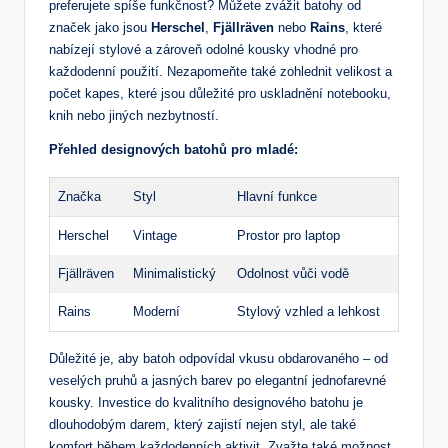
preferujete spíše funkčnost? Můžete zvážit batohy od
značek jako jsou
Herschel
,
Fjällräven
nebo
Rains
, které
nabízejí stylové a zároveň odolné kousky vhodné pro
každodenní použití. Nezapomeňte také zohlednit velikost a
počet kapes, které jsou důležité pro uskladnění notebooku,
knih nebo jiných nezbytností.
Přehled designových batohů pro mladé:
Značka
Styl
Hlavní funkce
Herschel
Vintage
Prostor pro laptop
Fjällräven
Minimalistický
Odolnost vůči vodě
Rains
Moderní
Stylový vzhled a lehkost
Důležité je, aby batoh odpovídal vkusu obdarovaného – od
veselých pruhů a jasných barev po elegantní jednofarevné
kousky. Investice do kvalitního designového batohu je
dlouhodobým darem, který zajistí nejen styl, ale také
komfort během každodenních aktivit. Zvažte také možnost