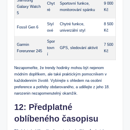
Samsung
Chyt
Sportovní funkce,
9 000
Galaxy Watch
ré
monitorování spánku
Kč
5
Styl
Chytré funkce,
8 500
Fossil Gen 6
ové
univerzální styl
Kč
Spor
Garmin
7 500
tovn
GPS, sledování aktivit
Forerunner 245
Kč
í
Nezapomeňte, že trendy hodinky mohou být nejenom
módním doplňkem, ale také praktickým pomocníkem v
každodenním životě. Vybírejte s ohledem na osobní
preference a potřeby obdarovaného, a udělejte z jeho 18.
narozenin nezapomenutelný okamžik.
12: Předplatné
oblíbeného časopisu