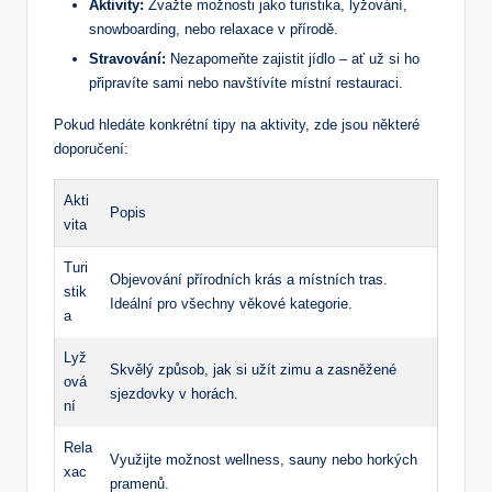
Aktivity:
Zvažte možnosti jako turistika, lyžování,
snowboarding, nebo relaxace v přírodě.
Stravování:
Nezapomeňte zajistit jídlo – ať už si ho
připravíte sami nebo navštívíte místní restauraci.
Pokud hledáte konkrétní tipy na aktivity, zde jsou některé
doporučení:
Akti
Popis
vita
Turi
Objevování přírodních krás a místních tras.
stik
Ideální pro všechny věkové kategorie.
a
Lyž
Skvělý způsob, jak si užít zimu a zasněžené
ová
sjezdovky v horách.
ní
Rela
Využijte možnost wellness, sauny nebo horkých
xac
pramenů.