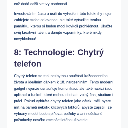
což dodá další vrstvy osobnosti.
Investováním času a úsilí do vytvoření této fotoknihy nejen
zahřejete srdce oslavence, ale také vytvoříte trvalou
památku, kterou si budou moci kdykoli prohlédnout. Ukažte
svůj kreativní talent a darujte vzpomínky, které nikdy
nevyblednou!
8: Technologie: Chytrý
telefon
Chytrý telefon se stal nezbytnou součástí každodenního
života a ideálním dárkem k 18. narozeninám. Tento moderní
gadget nejenže usnadňuje komunikaci, ale také nabízí řadu
aplikací a funkcí, které mohou obohatit volný čas, studium i
práci. Pokud vybíráte chytrý telefon jako dárek, měli byste
mít na paměti několik klíčových faktorů, abyste zajistili, že
vybraný model bude splňovat potřeby a ani nečekané
požadavky nového osmnáctiletého uživatele.