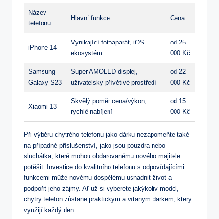
Název
Hlavní funkce
Cena
telefonu
Vynikající fotoaparát, iOS
od 25
iPhone 14
ekosystém
000 Kč
Samsung
Super AMOLED displej,
od 22
Galaxy S23
uživatelsky přívětivé prostředí
000 Kč
Skvělý poměr cena/výkon,
od 15
Xiaomi 13
rychlé nabíjení
000 Kč
Při výběru chytrého telefonu jako dárku nezapomeňte také
na případné příslušenství, jako jsou pouzdra nebo
sluchátka, které mohou obdarovanému nového majitele
potěšit. Investice do kvalitního telefonu s odpovídajícími
funkcemi může novému dospělému usnadnit život a
podpořit jeho zájmy. Ať už si vyberete jakýkoliv model,
chytrý telefon zůstane praktickým a vítaným dárkem, který
využijí každý den.