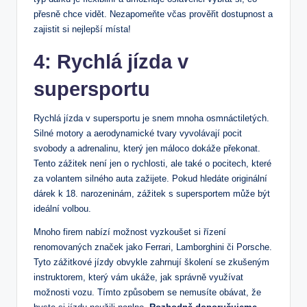
přesně chce vidět. Nezapomeňte včas prověřit dostupnost a
zajistit si nejlepší místa!
4: Rychlá jízda v
supersportu
Rychlá jízda v supersportu je snem mnoha osmnáctiletých.
Silné motory a aerodynamické tvary vyvolávají pocit
svobody a adrenalinu, který jen máloco dokáže překonat.
Tento zážitek není jen o rychlosti, ale také o pocitech, které
za volantem silného auta zažijete. Pokud hledáte originální
dárek k 18. narozeninám, zážitek s supersportem může být
ideální volbou.
Mnoho firem nabízí možnost vyzkoušet si řízení
renomovaných značek jako Ferrari, Lamborghini či Porsche.
Tyto zážitkové jízdy obvykle zahrnují školení se zkušeným
instruktorem, který vám ukáže, jak správně využívat
možnosti vozu. Tímto způsobem se nemusíte obávat, že