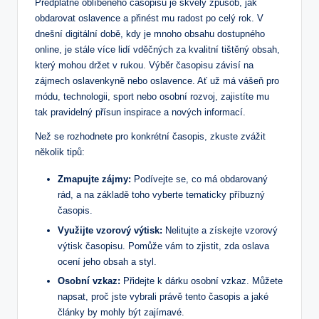
Předplatné oblíbeného časopisu je skvělý způsob, jak
obdarovat oslavence a přinést mu radost po celý rok. V
dnešní digitální době, kdy je mnoho obsahu dostupného
online, je stále více lidí vděčných za kvalitní tištěný obsah,
který mohou držet v rukou. Výběr časopisu závisí na
zájmech oslavenkyně nebo oslavence. Ať už má vášeň pro
módu, technologii, sport nebo osobní rozvoj, zajistíte mu
tak pravidelný přísun inspirace a nových informací.
Než se rozhodnete pro konkrétní časopis, zkuste zvážit
několik tipů:
Zmapujte zájmy:
Podívejte se, co má obdarovaný
rád, a na základě toho vyberte tematicky příbuzný
časopis.
Využijte vzorový výtisk:
Nelitujte a získejte vzorový
výtisk časopisu. Pomůže vám to zjistit, zda oslava
ocení jeho obsah a styl.
Osobní vzkaz:
Přidejte k dárku osobní vzkaz. Můžete
napsat, proč jste vybrali právě tento časopis a jaké
články by mohly být zajímavé.