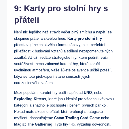
9: Karty pro stolní hry s
přáteli
Není nic lepšího než strávit večer plný smíchu a napětí se
skupinou přátel a skvělou hrou.
Karty pro stolní hry
představují nejen skvělou formu zábavy, ale i perfektní
příležitost k budování vztahů a sdílení nezapomenutelných
zážitků. Ať už hledáte strategické hry, které podnítí vaši
soutěživost, nebo zábavné karetní hry, které zaručí
uvolněnou atmosféru, vaše 18leté oslavence určitě potěší,
když se toto překvapení stane součástí jejich
narozeninového večera.
Mezi populární karetní hry patří například
UNO
, nebo
Exploding Kittens
, které jsou ideální pro všechnu věkovou
kategorii a snadno je pochopíte i během prvních pár kol.
Pokud máte skupinu přátel, kteří preferují strategické
myšlení, doporučujeme
Catan Trading Card Game
nebo
Magic: The Gathering
. Tyto hry不仅 vyžadují dovednosti,