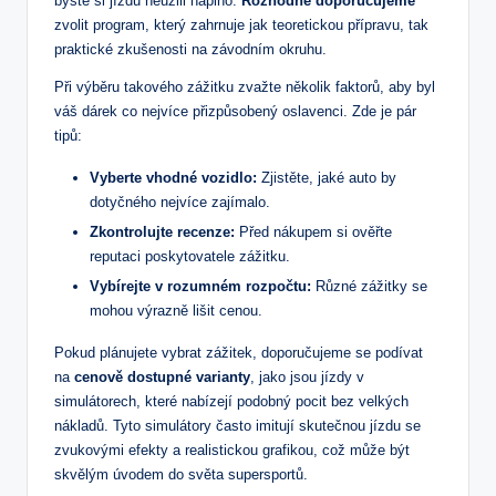
byste si jízdu neužili naplno.
Rozhodně doporučujeme
zvolit program, který zahrnuje jak teoretickou přípravu, tak
praktické zkušenosti na závodním okruhu.
Při výběru takového zážitku zvažte několik faktorů, aby byl
váš dárek co nejvíce přizpůsobený oslavenci. Zde je pár
tipů:
Vyberte vhodné vozidlo:
Zjistěte, jaké auto by
dotyčného nejvíce zajímalo.
Zkontrolujte recenze:
Před nákupem si ověřte
reputaci poskytovatele zážitku.
Vybírejte v rozumném rozpočtu:
Různé zážitky se
mohou výrazně lišit cenou.
Pokud plánujete vybrat zážitek, doporučujeme se podívat
na
cenově dostupné varianty
, jako jsou jízdy v
simulátorech, které nabízejí podobný pocit bez velkých
nákladů. Tyto simulátory často imitují skutečnou jízdu se
zvukovými efekty a realistickou grafikou, což může být
skvělým úvodem do světa supersportů.