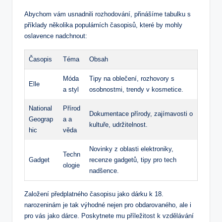
Abychom vám usnadnili rozhodování, přinášíme tabulku s
příklady několika populárních časopisů, které by mohly
oslavence nadchnout:
Časopis
Téma
Obsah
Móda
Tipy na oblečení, rozhovory s
Elle
a styl
osobnostmi, trendy v kosmetice.
National
Přírod
Dokumentace přírody, zajímavosti o
Geograp
a a
kultuře, udržitelnost.
hic
věda
Novinky z oblasti elektroniky,
Techn
Gadget
recenze gadgetů, tipy pro tech
ologie
nadšence.
Založení předplatného časopisu jako dárku k 18.
narozeninám je tak výhodné nejen pro obdarovaného, ale i
pro vás jako dárce. Poskytnete mu příležitost k vzdělávání