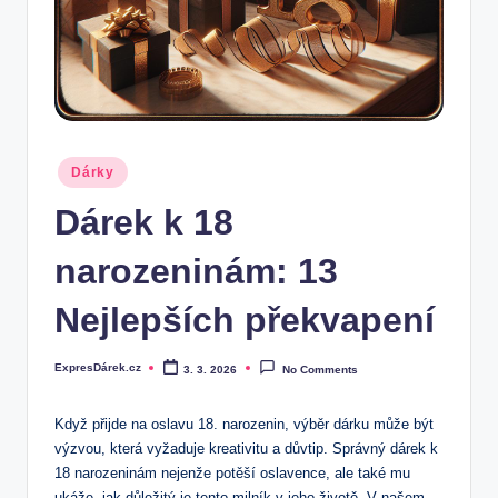
.
c
z
Posted
Dárky
in
Dárek k 18
narozeninám: 13
Nejlepších překvapení
ExpresDárek.cz
3. 3. 2026
No Comments
Posted
by
Když přijde na oslavu 18. narozenin, výběr dárku může být
výzvou, která vyžaduje kreativitu a důvtip. Správný dárek k
18 narozeninám nejenže potěší oslavence, ale také mu
ukáže, jak důležitý je tento milník v jeho životě. V našem