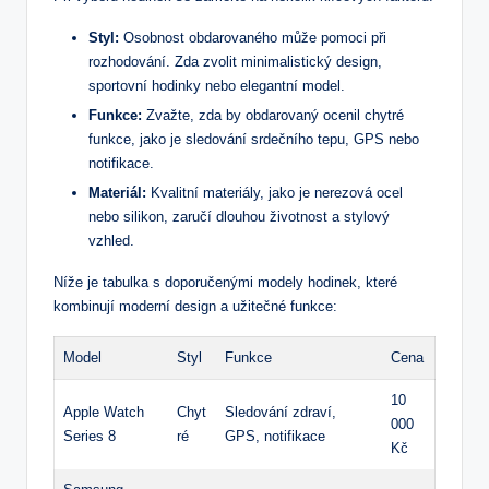
Styl:
Osobnost obdarovaného může pomoci při
rozhodování. Zda zvolit minimalistický design,
sportovní hodinky nebo elegantní model.
Funkce:
Zvažte, zda by obdarovaný ocenil chytré
funkce, jako je sledování srdečního tepu, GPS nebo
notifikace.
Materiál:
Kvalitní materiály, jako je nerezová ocel
nebo silikon, zaručí dlouhou životnost a stylový
vzhled.
Níže je tabulka s doporučenými modely hodinek, které
kombinují moderní design a užitečné funkce:
Model
Styl
Funkce
Cena
10
Apple Watch
Chyt
Sledování zdraví,
000
Series 8
ré
GPS, notifikace
Kč