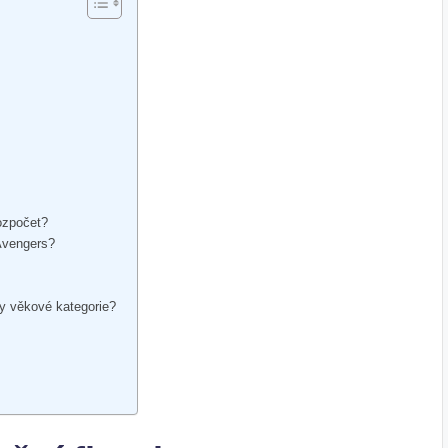
ozpočet?
 Avengers?
y věkové kategorie?