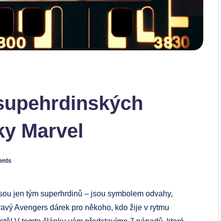
 supehrdinských
ky Marvel
nts
sou jen tým superhrdinů – jsou symbolem odvahy,
ravý Avengers dárek pro někoho, kdo žije v rytmu