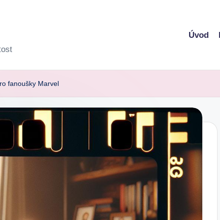
Úvod
tost
ro fanoušky Marvel