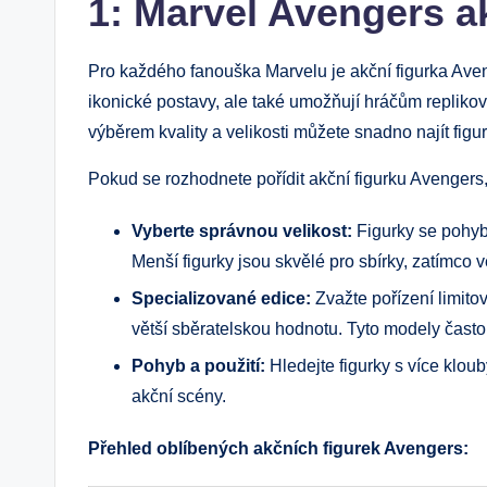
1: Marvel Avengers a
Pro každého fanouška Marvelu je akční figurka Aven
ikonické postavy, ale také umožňují hráčům replikov
výběrem kvality a velikosti můžete snadno najít fig
Pokud se rozhodnete pořídit akční figurku Avengers
Vyberte správnou velikost:
Figurky se pohyb
Menší figurky jsou skvělé pro sbírky, zatímco v
Specializované edice:
Zvažte pořízení limito
větší sběratelskou hodnotu. Tyto modely často 
Pohyb a použití:
Hledejte figurky s více klou
akční scény.
Přehled oblíbených akčních figurek Avengers: