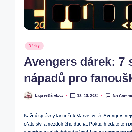
Posted
Dárky
in
Avengers dárek: 7
nápadů pro fanouš
ExpresDárek.cz
12. 10. 2025
No Comme
Posted
by
Každý správný fanoušek Marvel ví, že Avengers nej
přátelství a nezdolného ducha. Pokud hledáte ten p