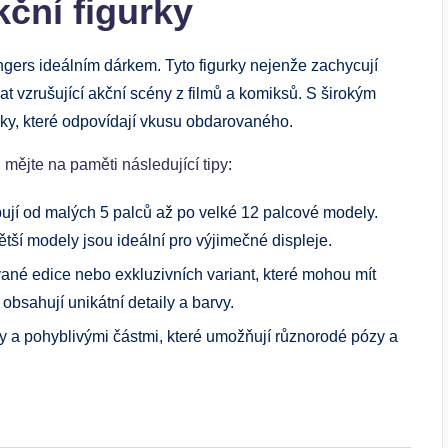
kční figurky
gers ideálním dárkem. Tyto figurky nejenže zachycují
at vzrušující akční scény z filmů a komiksů. S širokým
urky, které odpovídají vkusu obdarovaného.
,
mějte na paměti následující tipy
:
ují od malých 5 palců až po velké 12 palcové modely.
ětší modely jsou ideální pro výjimečné displeje.
vané edice nebo exkluzivních variant, které mohou mít
obsahují unikátní detaily a barvy.
by a pohyblivými částmi, které umožňují různorodé pózy a