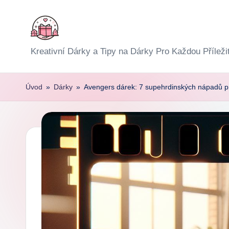
Skip
to
E
Kreativní Dárky a Tipy na Dárky Pro Každou Příleži
content
x
Úvod
»
Dárky
»
Avengers dárek: 7 supehrdinských nápadů p
p
r
e
s
D
á
r