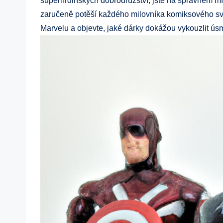
superhrdinských dobrodružství, jste na správném mí
zaručeně potěší každého milovníka komiksového svět
Marvelu a objevte, jaké dárky dokážou vykouzlit ú