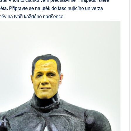
stě! V tomto článku vám představíme 7 nápadů, které
a. Připravte se na útěk do fascinujícího univerza
směv na tváři každého nadšence!