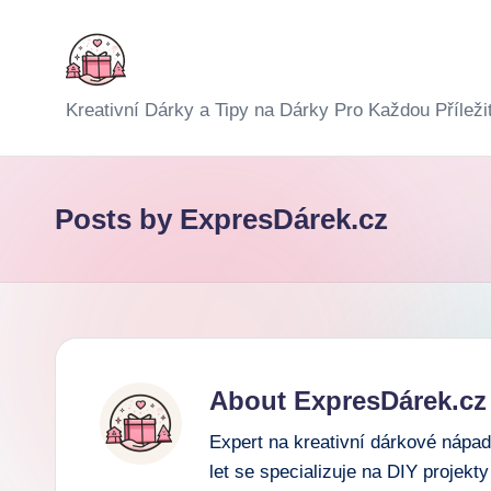
Skip
to
E
Kreativní Dárky a Tipy na Dárky Pro Každou Příleži
content
x
p
Posts by ExpresDárek.cz
r
e
s
D
About ExpresDárek.cz
á
Expert na kreativní dárkové nápa
let se specializuje na DIY projekt
r