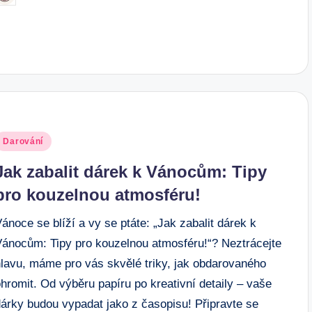
y
osted
Darování
n
Jak zabalit dárek k Vánocům: Tipy
pro kouzelnou atmosféru!
ánoce se blíží a vy se ptáte: „Jak zabalit dárek k
Vánocům: Tipy pro kouzelnou atmosféru!“? Neztrácejte
hlavu, máme pro vás skvělé triky, jak obdarovaného
hromit. Od výběru papíru po kreativní detaily – vaše
dárky budou vypadat jako z časopisu! Připravte se