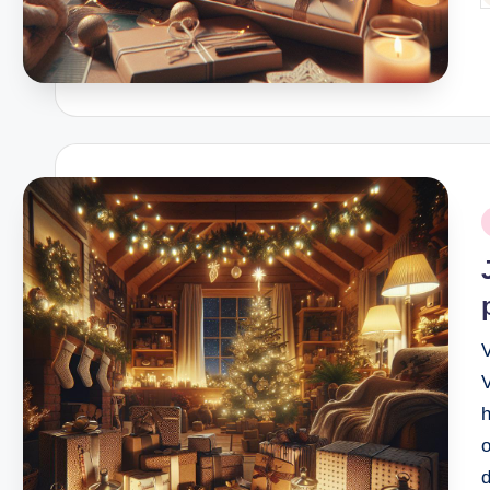
b
P
i
V
o