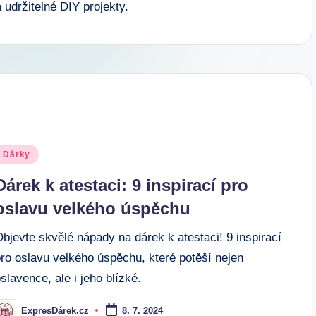
 udržitelné DIY projekty.
osted
Dárky
n
Dárek k atestaci: 9 inspirací pro
oslavu velkého úspěchu
bjevte skvělé nápady na dárek k atestaci! 9 inspirací
pro oslavu velkého úspěchu, které potěší nejen
slavence, ale i jeho blízké.
ExpresDárek.cz
8. 7. 2024
osted