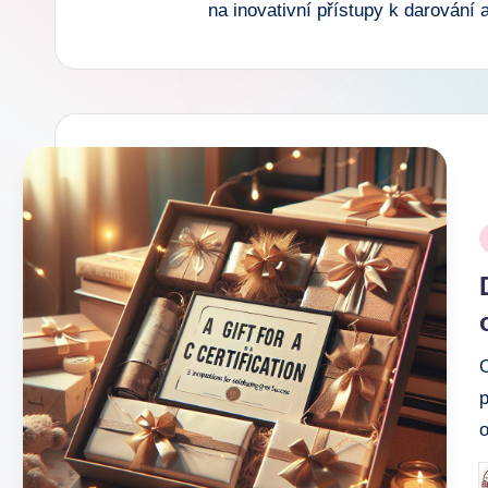
na inovativní přístupy k darování a
e
k
.
c
z
P
i
O
o
P