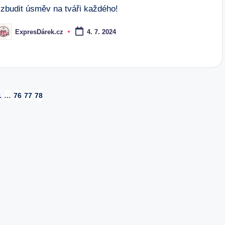
vzbudit úsměv na tváři každého!
ExpresDárek.cz
4. 7. 2024
osted
y
1
…
76
77
78
IOUS